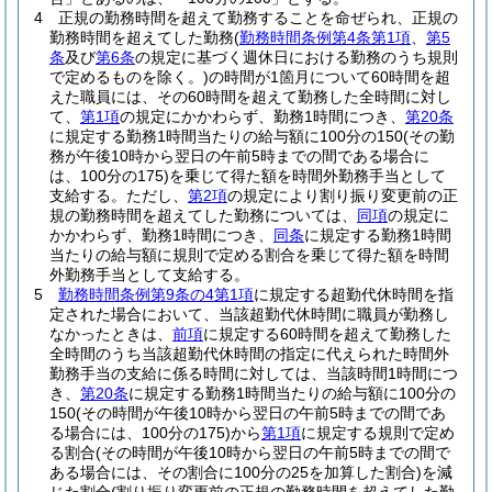
4
正規の勤務時間を超えて勤務することを命ぜられ、正規の
勤務時間を超えてした勤務
(
勤務時間条例第4条第1項
、
第5
条
及び
第6条
の規定に基づく週休日における勤務のうち規則
で定めるものを除く。)
の時間が1箇月について60時間を超
えた職員には、その60時間を超えて勤務した全時間に対し
て、
第1項
の規定にかかわらず、勤務1時間につき、
第20条
に規定する勤務1時間当たりの給与額に100分の150
(その勤
務が午後10時から翌日の午前5時までの間である場合に
は、100分の175)
を乗じて得た額を時間外勤務手当として
支給する。
ただし、
第2項
の規定により割り振り変更前の正
規の勤務時間を超えてした勤務については、
同項
の規定に
かかわらず、勤務1時間につき、
同条
に規定する勤務1時間
当たりの給与額に規則で定める割合を乗じて得た額を時間
外勤務手当として支給する。
5
勤務時間条例第9条の4第1項
に規定する超勤代休時間を指
定された場合において、当該超勤代休時間に職員が勤務し
なかったときは、
前項
に規定する60時間を超えて勤務した
全時間のうち当該超勤代休時間の指定に代えられた時間外
勤務手当の支給に係る時間に対しては、当該時間1時間につ
き、
第20条
に規定する勤務1時間当たりの給与額に100分の
150
(その時間が午後10時から翌日の午前5時までの間であ
る場合には、100分の175)
から
第1項
に規定する規則で定め
る割合
(その時間が午後10時から翌日の午前5時までの間で
ある場合には、その割合に100分の25を加算した割合)
を減