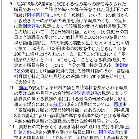
9
法第28条の2第4項に規定する他の職への降任等をされた
職員であって、当該他の職への降任等をされた日
(以下この
項及び
附則第11項
において「異動日」という。)
の前日から
引き続き同一の給料表の適用を受ける職員のうち、特定日
に
附則第7項
の規定により当該職員の受ける給料月額
(以下
この項において「特定日給料月額」という。)
が異動日の前
日に当該職員が受けていた給料月額に100分の70を乗じて
得た額
(当該額に、50円未満の端数を生じたときはこれを切
り捨て、50円以上100円未満の端数を生じたときはこれを
100円に切り上げるものとする。以下この項において「基
礎給料月額」という。)
に達しないこととなる職員
(規則で
定める職員を除く。)
には、当分の間、特定日以後、
附則第
7項
の規定により当該職員の受ける給料月額のほか、基礎給
料月額と特定日給料月額との差額に相当する額を給料とし
て支給する。
10
前項
の規定による給料の額と当該給料を支給される職員
の受ける給料月額との合計額が
第4条第2項
の規定により当
該職員の属する職務の級における最高の号給の給料月額を
超える場合における
前項
の規定の適用については、
同項
中
「基礎給料月額と特定日給料月額」とあるのは、「第4条第
2項の規定により当該職員の属する職務の級における最高の
号給の給料月額と当該職員の受ける給料月額」とする。
11
異動日の前日から引き続き給料表の適用を受ける職員
(
附
則第7項
の規定の適用を受ける職員に限り、
附則第9項
に規
定する職員を除く。)
であって、
同項
の規定による給料を支