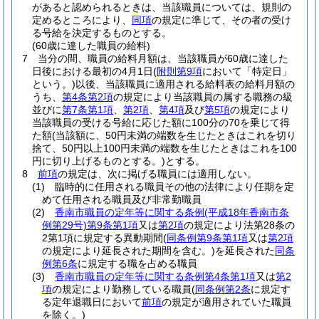
があると認められるときは、当該職員については、規則の
定めるところにより、
同項
の規定に準じて、その者の受け
る号給を決定するものとする。
(60歳に達した職員の給料)
7
当分の間、職員の給料月額は、当該職員が60歳に達した
日後における最初の4月1日
(
附則第9項
において「特定日」
という。)
以後、当該職員に適用される給料表の給料月額の
うち、
第4条第2項
の規定により当該職員の属する職務の級
並びに
第7条第1項
、
第2項
、
第4項
及び
第5項
の規定により
当該職員の受ける号給に応じた額に100分の70を乗じて得
た額
(当該額に、50円未満の端数を生じたときはこれを切り
捨て、50円以上100円未満の端数を生じたときはこれを100
円に切り上げるものとする。)
とする。
8
前項
の規定は、次に掲げる職員には適用しない。
(1)
臨時的に任用される職員その他の法律により任期を定
めて任用される職員及び非常勤職員
(2)
香南市職員の定年等に関する条例
(平成18年香南市条
例第29号)
第9条第1項
又は
第2項
の規定により法第28条の
2第1項に規定する異動期間
(
同条例第9条第1項
又は
第2項
の規定により延長された期間を含む。)
を延長された
同条
例第6条
に規定する職を占める職員
(3)
香南市職員の定年等に関する条例第4条第1項
又は
第2
項
の規定により勤務している職員
(
同条例第2条
に規定す
る定年退職日において
前項
の規定が適用されていた職員
を除く。)