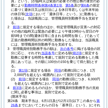
員」という。)
が臨時又は緊急の必要その他公務の運営の必
要により
勤務時間条例第4条第1項
、
第5条
及び
第6条
の規定
に基づく週休日又は祝日法による休日等若しくは年末年始
の休日等
(
次項
において「週休日等」という。)
に勤務をし
た場合は、当該職員には、管理職員特別勤務手当を支給す
る。
2
前項
に規定する場合のほか、特定管理職員が災害への対応
その他の臨時又は緊急の必要により午後10時から翌日の午
前5時までの間
(週休日等に含まれる時間を除く。)
であって
正規の勤務時間以外の時間に勤務をした場合は、当該職員
には、管理職員特別勤務手当を支給する。
3
管理職員特別勤務手当の額は、
次の各号
に掲げる場合の区
分に応じ、それぞれ
当該各号
に定める額
(
前2項
に規定する
勤務に従事する時間を考慮して規則で定める勤務をした職
員にあっては、その額に100分の150を乗じて得た額)
とす
る。
(1)
第1項
に規定する場合
同項
の勤務1回につき、1万
2,000円を超えない範囲内において規則で定める額
(2)
前項
に規定する場合
同項
の勤務1回につき、6,000円
を超えない範囲内において規則で定める額
4
前3項
に定めるもののほか、管理職員特別勤務手当の支給
に関し必要な事項は、規則で定める。
(期末手当)
第24条
期末手当は、6月1日及び12月1日
(以下この条から
第
26条
までにおいてこれらの日を「基準日」という。)
にそれ