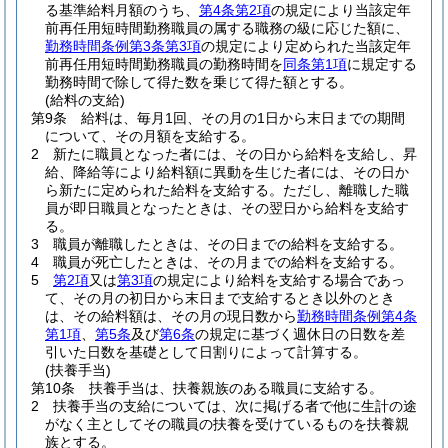
る基準給料月額のうち、
第4条第2項
の規定により当該定年
前再任用短時間勤務職員の属する職務の級に応じた額に、
勤務時間条例第3条第3項
の規定により定められた当該定年
前再任用短時間勤務職員の勤務時間を
同条第1項
に規定する
勤務時間で除して得た数を乗じて得た額とする。
(給料の支給)
第9条
給料は、毎月1回、その月の1日から末日までの期間
について、その月額を支給する。
2
新たに職員となった者には、その日から給料を支給し、昇
給、降給等により給料額に異動を生じた者には、その日か
ら新たに定められた給料を支給する。
ただし、離職した職
員が即日職員となったときは、その翌日から給料を支給す
る。
3
職員が離職したときは、その日までの給料を支給する。
4
職員が死亡したときは、その月までの給料を支給する。
5
第2項
又は
第3項
の規定により給料を支給する場合であっ
て、その月の初日から末日まで支給するとき以外のとき
は、その給料額は、その月の現日数から
勤務時間条例第4条
第1項
、
第5条
及び
第6条
の規定に基づく週休日の日数を差
引いた日数を基礎として日割りによって計算する。
(扶養手当)
第10条
扶養手当は、扶養親族のある職員に支給する。
2
扶養手当の支給については、次に掲げる者で他に生計の途
がなく主としてその職員の扶養を受けているものを扶養親
族とする。