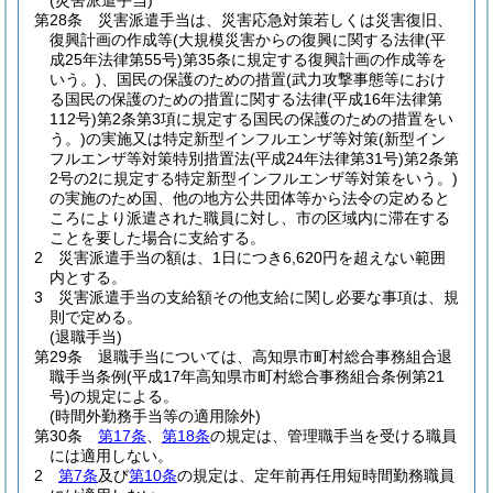
(災害派遣手当)
第28条
災害派遣手当は、災害応急対策若しくは災害復旧、
復興計画の作成等
(大規模災害からの復興に関する法律
(平
成25年法律第55号)
第35条に規定する復興計画の作成等を
いう。)
、国民の保護のための措置
(武力攻撃事態等におけ
る国民の保護のための措置に関する法律
(平成16年法律第
112号)
第2条第3項に規定する国民の保護のための措置をい
う。)
の実施又は特定新型インフルエンザ等対策
(新型イン
フルエンザ等対策特別措置法
(平成24年法律第31号)
第2条第
2号の2に規定する特定新型インフルエンザ等対策をいう。)
の実施のため国、他の地方公共団体等から法令の定めると
ころにより派遣された職員に対し、市の区域内に滞在する
ことを要した場合に支給する。
2
災害派遣手当の額は、1日につき6,620円を超えない範囲
内とする。
3
災害派遣手当の支給額その他支給に関し必要な事項は、規
則で定める。
(退職手当)
第29条
退職手当については、高知県市町村総合事務組合退
職手当条例
(平成17年高知県市町村総合事務組合条例第21
号)
の規定による。
(時間外勤務手当等の適用除外)
第30条
第17条
、
第18条
の規定は、管理職手当を受ける職員
には適用しない。
2
第7条
及び
第10条
の規定は、定年前再任用短時間勤務職員