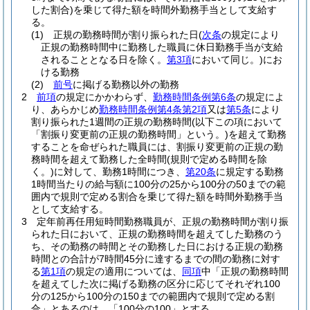
した割合)
を乗じて得た額を時間外勤務手当として支給す
る。
(1)
正規の勤務時間が割り振られた日
(
次条
の規定により
正規の勤務時間中に勤務した職員に休日勤務手当が支給
されることとなる日を除く。
第3項
において同じ。)
にお
ける勤務
(2)
前号
に掲げる勤務以外の勤務
2
前項
の規定にかかわらず、
勤務時間条例第6条
の規定によ
り、あらかじめ
勤務時間条例第4条第2項
又は
第5条
により
割り振られた1週間の正規の勤務時間
(以下この項において
「割振り変更前の正規の勤務時間」という。)
を超えて勤務
することを命ぜられた職員には、割振り変更前の正規の勤
務時間を超えて勤務した全時間
(規則で定める時間を除
く。)
に対して、勤務1時間につき、
第20条
に規定する勤務
1時間当たりの給与額に100分の25から100分の50までの範
囲内で規則で定める割合を乗じて得た額を時間外勤務手当
として支給する。
3
定年前再任用短時間勤務職員が、正規の勤務時間が割り振
られた日において、正規の勤務時間を超えてした勤務のう
ち、その勤務の時間とその勤務した日における正規の勤務
時間との合計が7時間45分に達するまでの間の勤務に対す
る
第1項
の規定の適用については、
同項
中「正規の勤務時間
を超えてした次に掲げる勤務の区分に応じてそれぞれ100
分の125から100分の150までの範囲内で規則で定める割
合」とあるのは、「100分の100」とする。