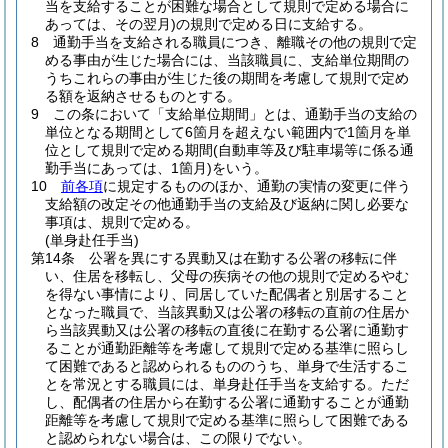
当を支給することが困難な場合として規則で定める場合に
あっては、その翌月)
の規則で定める日に支給する。
8
通勤手当を支給される職員につき、離職その他の規則で定
める事由が生じた場合には、当該職員に、支給単位期間の
うちこれらの事由が生じた後の期間を考慮して規則で定め
る額を返納させるものとする。
9
この条において「支給単位期間」とは、通勤手当の支給の
単位となる期間として6箇月を超えない範囲内で1箇月を単
位として規則で定める期間
(自動車等及び駐車場等に係る通
勤手当にあっては、1箇月)
をいう。
10
前各項
に規定するもののほか、通勤の実情の変更に伴う
支給額の改定その他通勤手当の支給及び返納に関し必要な
事項は、規則で定める。
(単身赴任手当)
第14条
公署を異にする異動又は在勤する公署の移転に伴
い、住居を移転し、父母の疾病その他の規則で定めるやむ
を得ない事情により、同居していた配偶者と別居すること
となった職員で、当該異動又は公署の移転の直前の住居か
ら当該異動又は公署の移転の直後に在勤する公署に通勤す
ることが通勤距離等を考慮して規則で定める基準に照らし
て困難であると認められるもののうち、単身で生活するこ
とを常況とする職員には、単身赴任手当を支給する。
ただ
し、配偶者の住居から在勤する公署に通勤することが通勤
距離等を考慮して規則で定める基準に照らして困難である
と認められない場合は、この限りでない。