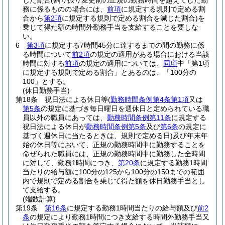
じた割合
(割り振り変更前の正規の勤務時間を超えてした勤
務に係るものの場合には、
前項
に規定する規則で定める割
合から
第2項
に規定する規則で定める割合を減じた割合)
を
乗じて得た額の時間外勤務手当を支給することを要しな
い。
6
第3項
に規定する7時間45分に達するまでの間の勤務に係
る時間について
前2項
の規定の適用がある場合における当該
時間に対する
前項
の規定の適用については、
同項
中「第1項
に規定する規則で定める割合」とあるのは、「100分の
100」とする。
(休日勤務手当)
第18条
祝日法による休日等
(
勤務時間条例第4条第1項
又は
第5条
の規定に基づき毎日曜日を週休日と定められている職
員以外の職員にあっては、
勤務時間条例第11条
に規定する
祝日法による休日が
勤務時間条例第5条
及び
第6条
の規定に
基づく週休日に当たるときは、規則で定める日)
及び年末年
始の休日等において、正規の勤務時間中に勤務することを
命ぜられた職員には、正規の勤務時間中に勤務した全時間
に対して、勤務1時間につき、
第20条
に規定する勤務1時間
当たりの給与額に100分の125から100分の150までの範囲
内で規則で定める割合を乗じて得た額を休日勤務手当とし
て支給する。
(端数計算)
第19条
第16条
に規定する勤務1時間当たりの給与額及び
前2
条
の規定により勤務1時間につき支給する時間外勤務手当又