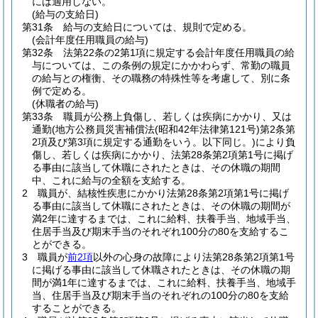
には適用しない。
(給与の支給日)
第31条
給与の支給日については、規則で定める。
(会計年度任用職員の給与)
第32条
法第22条の2第1項に規定する会計年度任用職員の給
与については、この条例の規定にかかわらず、常勤の職員
の給与との権衡、その職務の特殊性等を考慮して、別に条
例で定める。
(休職者の給与)
第33条
職員が公務上負傷し、若しくは疾病にかかり、又は
通勤
(地方公務員災害補償法
(昭和42年法律第121号)
第2条第
2項及び第3項に規定する通勤をいう。以下同じ。)
により負
傷し、若しくは疾病にかかり、法第28条第2項第1号に掲げ
る事由に該当して休職にされたときは、その休職の期間
中、これに給与の全額を支給する。
2
職員が、結核性疾患にかかり法第28条第2項第1号に掲げ
る事由に該当して休職にされたときは、その休職の期間が
満2年に達するまでは、これに給料、扶養手当、地域手当、
住居手当及び期末手当のそれぞれ100分の80を支給するこ
とができる。
3
職員が
前2項
以外の心身の故障により法第28条第2項第1号
に掲げる事由に該当して休職されたときは、その休職の期
間が満1年に達するまでは、これに給料、扶養手当、地域手
当、住居手当及び期末手当のそれぞれの100分の80を支給
することができる。