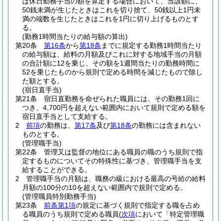
は休日勤務手当の額を算定する場合において、当該額に、
50銭未満が生じたときはこれを切り捨て、50銭以上1円未
満の端数を生じたときはこれを1円に切り上げるものとす
る。
(勤務1時間当たりの給与額の算出)
第20条
第16条
から
第18条
までに規定する勤務1時間当たり
の給与額は、給料の月額及びこれに対する地域手当の月額
の合計額に12を乗じ、その額を1週間当たりの勤務時間に
52を乗じたものから規則で定める時間を減じたもので除し
た額とする。
(宿日直手当)
第21条
宿日直勤務を命ぜられた職員には、その勤務1回に
つき、4,700円を超えない範囲内において規則で定める額を
宿日直手当として支給する。
2
前項
の勤務は、
第17条
及び
第18条
の勤務には含まれない
ものとする。
(管理職手当)
第22条
管理又は監督の地位にある職員の職のうち規則で指
定するものについてその特殊性に基づき、管理職手当を支
給することができる。
2
管理職手当の月額は、職務の級における最高の号給の給料
月額の100分の10を超えない範囲内で規則で定める。
(管理職員特別勤務手当)
第23条
前条第1項
の規定に基づく規則で指定する職を占め
る職員のうち規則で定める職員
(
次項
において「特定管理職