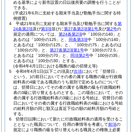
める基準により新市設置の日以後所要の調整を行うことが
できる。
(平成21年6月に支給する期末手当及び勤勉手当に関する特
例措置)
4
平成21年6月に支給する期末手当及び勤勉手当に関する
第
24条第2項
及び
第3項
並びに
第27条第2項第1号
及び
第2号
の
規定の適用については、
第24条第2項
中「100分の140」と
あるのは「100分の125」と、
同条第3項
中「100分の140」
とあるのは「100分の125」と、「100分の75」とあるのは
「100分の70」と、
第27条第2項第1号
中「100分の72.5」
とあるのは「100分の70」と、
同項第2号
中「100分の35」
とあるのは「100分の30」とする。
(令和4年4月1日における職務の級の切替え等)
5
令和4年4月1日
(以下この項及び
次項
において「切替日」
という。)
の前日においてその者の属する職務の級が行政職
給料表の4級である職員のうち規則で定めるものについて
は、切替日においてその者の属する職務の級を行政職給料
表の3級に切り替えるものとする。
この場合において、その
者の属する行政職給料表の3級における号給は、切替日の前
日においてその者の属する行政職給料表の4級における号給
の給料月額の同じ額又は直近下位の額の給料月額の号給と
する。
6
切替日以降において新たに行政職給料表の適用を受けるこ
ととなった職員について、任用の事情等を考慮して
前項
の
規定により職務の級を切り替えられる職員との権衡上必要