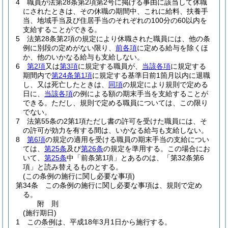
4
職員が法第28条第2項第2号に掲げる事由に該当して休職
にされたときは、その休職の期間中、これに給料、扶養手
当、地域手当及び住居手当のそれぞれの100分の60以内を
支給することができる。
5
法第28条第2項の規定により休職された職員には、他の条
例に別段の定めがない限り、
前各項
に定める給与を除くほ
か、他のいかなる給与も支給しない。
6
第2項
又は
第3項
に規定する職員が、
当該各項
に規定する
期間内で
第24条第1項
に規定する基準日前1箇月以内に退職
し、又は死亡したときは、
同項
の規定により規則で定める
日に、
当該各項
の例による額の期末手当を支給することが
できる。
ただし、規則で定める職員については、この限り
でない。
7
法第55条の2第1項ただし書の許可を受けた職員には、そ
の許可が効力を有する間は、いかなる給与も支給しない。
8
第6項
の規定の適用を受ける職員の期末手当の支給につい
ては、
第25条
及び
第26条
の規定を準用する。
この場合にお
いて、
第25条
中「前条第1項」とあるのは、「第32条第6
項」と読み替えるものとする。
(この条例の施行に関し必要な事項)
第34条
この条例の施行に関し必要な事項は、規則で定め
る。
附
則
(施行期日)
1
この条例は、平成18年3月1日から施行する。