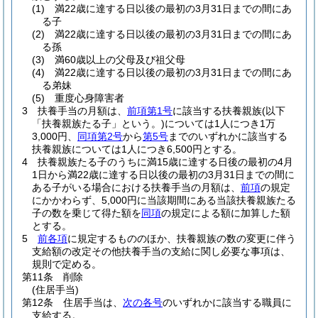
(1)
満22歳に達する日以後の最初の3月31日までの間にあ
る子
(2)
満22歳に達する日以後の最初の3月31日までの間にあ
る孫
(3)
満60歳以上の父母及び祖父母
(4)
満22歳に達する日以後の最初の3月31日までの間にあ
る弟妹
(5)
重度心身障害者
3
扶養手当の月額は、
前項第1号
に該当する扶養親族
(以下
「扶養親族たる子」という。)
については1人につき1万
3,000円、
同項第2号
から
第5号
までのいずれかに該当する
扶養親族については1人につき6,500円とする。
4
扶養親族たる子のうちに満15歳に達する日後の最初の4月
1日から満22歳に達する日以後の最初の3月31日までの間に
ある子がいる場合における扶養手当の月額は、
前項
の規定
にかかわらず、5,000円に当該期間にある当該扶養親族たる
子の数を乗じて得た額を
同項
の規定による額に加算した額
とする。
5
前各項
に規定するもののほか、扶養親族の数の変更に伴う
支給額の改定その他扶養手当の支給に関し必要な事項は、
規則で定める。
第11条
削除
(住居手当)
第12条
住居手当は、
次の各号
のいずれかに該当する職員に
支給する。