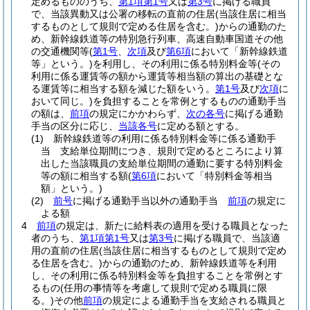
定めるもののうち、
第1項第1号
又は
第3号
に掲げる職員
で、当該異動又は公署の移転の直前の住居
(当該住居に相当
するものとして規則で定める住居を含む。)
からの通勤のた
め、新幹線鉄道等の特別急行列車、高速自動車国道その他
の交通機関等
(
第1号
、
次項
及び
第6項
において「新幹線鉄道
等」という。)
を利用し、その利用に係る特別料金等
(その
利用に係る運賃等の額から運賃等相当額の算出の基礎とな
る運賃等に相当する額を減じた額をいう。
第1号
及び
次項
に
おいて同じ。)
を負担することを常例とするものの通勤手当
の額は、
前項
の規定にかかわらず、
次の各号
に掲げる通勤
手当の区分に応じ、
当該各号
に定める額とする。
(1)
新幹線鉄道等の利用に係る特別料金等に係る通勤手
当 支給単位期間につき、規則で定めるところにより算
出した当該職員の支給単位期間の通勤に要する特別料金
等の額に相当する額
(
第6項
において「特別料金等相当
額」という。)
(2)
前号
に掲げる通勤手当以外の通勤手当
前項
の規定に
よる額
4
前項
の規定は、新たに給料表の適用を受ける職員となった
者のうち、
第1項第1号
又は
第3号
に掲げる職員で、当該適
用の直前の住居
(当該住居に相当するものとして規則で定め
る住居を含む。)
からの通勤のため、新幹線鉄道等を利用
し、その利用に係る特別料金等を負担することを常例とす
るもの
(任用の事情等を考慮して規則で定める職員に限
る。)
その他
前項
の規定による通勤手当を支給される職員と