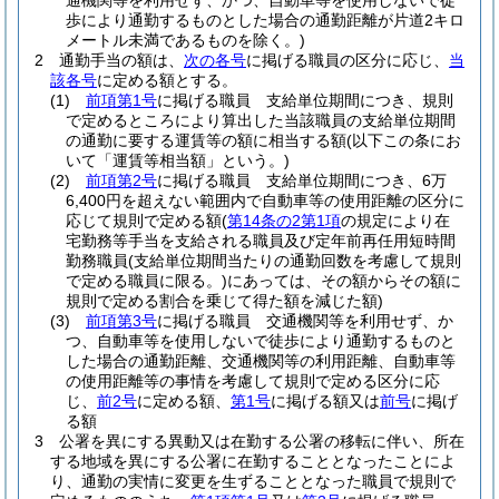
通機関等を利用せず、かつ、自動車等を使用しないで徒
歩により通勤するものとした場合の通勤距離が片道2キロ
メートル未満であるものを除く。)
2
通勤手当の額は、
次の各号
に掲げる職員の区分に応じ、
当
該各号
に定める額とする。
(1)
前項第1号
に掲げる職員 支給単位期間につき、規則
で定めるところにより算出した当該職員の支給単位期間
の通勤に要する運賃等の額に相当する額
(以下この条にお
いて「運賃等相当額」という。)
(2)
前項第2号
に掲げる職員 支給単位期間につき、6万
6,400円を超えない範囲内で自動車等の使用距離の区分に
応じて規則で定める額
(
第14条の2第1項
の規定により在
宅勤務等手当を支給される職員及び定年前再任用短時間
勤務職員
(支給単位期間当たりの通勤回数を考慮して規則
で定める職員に限る。)
にあっては、その額からその額に
規則で定める割合を乗じて得た額を減じた額)
(3)
前項第3号
に掲げる職員 交通機関等を利用せず、か
つ、自動車等を使用しないで徒歩により通勤するものと
した場合の通勤距離、交通機関等の利用距離、自動車等
の使用距離等の事情を考慮して規則で定める区分に応
じ、
前2号
に定める額、
第1号
に掲げる額又は
前号
に掲げ
る額
3
公署を異にする異動又は在勤する公署の移転に伴い、所在
する地域を異にする公署に在勤することとなったことによ
り、通勤の実情に変更を生ずることとなった職員で規則で