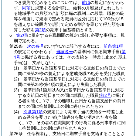
つき規則で定めるものについては、
前項
の規定にかかわら
ず、
同項
に規定する合計額に、給料の月額及びこれに対す
る地域手当の月額の合計額に職の職制上の段階、職務の級
等を考慮して規則で定める職員の区分に応じて100分の15
を超えない範囲内で規則で定める割合を乗じて得た額を加
算した額を
第2項
の期末手当基礎額とする。
6
第2項
に規定する在職期間の算定に関し必要な事項は、規
則で定める。
第25条
次の各号
のいずれかに該当する者には、
前条第1項
の規定にかかわらず、
当該各号
の基準日に係る期末手当
(
第
4号
に掲げる者にあっては、その支給を一時差し止めた期末
手当)
は、支給しない。
(1)
基準日から当該基準日に対応する支給日の前日までの
間に法第29条の規定による懲戒免職の処分を受けた職員
(2)
基準日から当該基準日に対応する支給日の前日までの
間に法第28条第4項の規定により失職した職員
(3)
基準日前1箇月以内又は基準日から当該基準日に対応
する支給日の前日までの間に離職した職員
(
前2号
に掲げ
る者を除く。)
で、その離職した日から当該支給日の前日
までの間に拘禁刑以上の刑に処せられたもの
(4)
次条第1項
の規定により期末手当の支給を一時差し止
める処分を受けた者
(当該処分を取り消された者を除
く。)
で、その者の在職期間中の行為に係る刑事事件に関
し拘禁刑以上の刑に処せられたもの
第26条
任命権者は、支給日に期末手当を支給することとさ