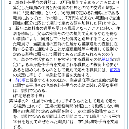
2
単身赴任手当の月額は、3万円
(規則で定めるところにより
算定した職員の住居と配偶者の住居との間の交通距離
(以下
単に「交通距離」という。)
が規則で定める距離以上である
職員にあっては、その額に、7万円を超えない範囲内で交通
距離の区分に応じて規則で定める額を加算した額)
とする。
3
新たに給料表の適用を受ける職員となったことに伴い、住
居を移転し、父母の疾病その他の規則で定めるやむを得な
い事情により、同居していた配偶者と別居することとなっ
た職員で、当該適用の直前の住居から当該適用の直後に在
勤する公署に通勤することが通勤距離等を考慮して規則で
定める基準に照らして困難であると認められるもののう
ち、単身で生活することを常況とする職員その他
第1項
の規
定による単身赴任手当を支給される職員との権衡上必要が
あると認められるものとして規則で定める職員には、
前2項
の規定に準じて、単身赴任手当を支給する。
4
前3項
に規定するもののほか、単身赴任手当の支給の調整
に関する事項その他単身赴任手当の支給に関し必要な事項
は、規則で定める。
(在宅勤務等手当)
第14条の2
住居その他これに準ずるものとして規則で定め
る場所において、正規の勤務時間
(休暇により勤務しない時
間その他規則で定める時間を除く。)
の全部を勤務すること
を、規則で定める期間以上の期間について1箇月当たり平均
10日を超えて命ぜられた職員には、在宅勤務等手当を支給
する。