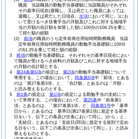
職員 当該職員の勤勉手当基礎額に当該職員がそれぞれ
その基準日現在
(退職し、又は死亡した職員にあっては、
退職し、又は死亡した日現在。
次項
において同じ。)
にお
いて受けるべき扶養手当の月額及びこれに対する地域手
当の月額の合計額を加算した額に100分の106.25を乗じ
て得た額の総額
(2)
前項
の職員のうち定年前再任用短時間勤務職員 当該
定年前再任用短時間勤務職員の勤勉手当基礎額に100分
の51.25を乗じて得た額の総額
3
前項
の勤勉手当基礎額は、それぞれその基準日現在におい
て職員が受けるべき給料の月額及びこれに対する地域手当
の月額の合計額とする。
4
第24条第5項
の規定は、
第2項
の勤勉手当基礎額について
準用する。
この場合において、
同条第5項
中「前項」とある
のは「第27条第3項」と、「合計額」とあるのは「月額」
と読み替えるものとする。
5
前2条
の規定は、
第1項
の規定による勤勉手当の支給につ
いて準用する。
この場合において、
第25条
中「前条第1
項」とあるのは、「第27条第1項」と、
同条第1号
中「基準
日から」とあるのは「基準日
(第27条第1項に規定する基準
日をいう。以下この条及び次条において同じ。)
から」と、
「支給日」とあるのは「支給日
(同項に規定する規則で定め
る日をいう。以下この条及び次条において同じ。)
」と読み
替えるものとする。