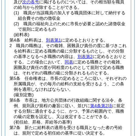
及び
次の各号
に掲げるものについては、その相当額を職員
の給与から控除することができる。
(1)
職員が当該職員の加入する職員団体に対して納付する
組合費その他の徴収金
(2)
職員の福祉向上のために市長が必要と認めた諸徴収金
で規則に定めるもの
(給料表)
第4条
給料表は、
別表第1
に定めるとおりとする。
2
職員の職務は、その複雑、困難及び責任の度に基づきこれ
を給料表に定める職務の級に分類するものとし、その分類
の基準となるべき職務の内容は、
別表第2
に定めるとおりと
する。
この場合において、
同表
に定める職務とその複雑、
困難及び責任の度が同程度のものとして規則で定める職務
は、それぞれの職務の級に分類されるものとする。
第5条
任命権者は、市長の定めるところに従い、それぞれの
所属職員が、その毎月の給料の支給を受けるよう、この条
例を適用しなければならない。
(級別定数)
第6条
市長は、地方公共団体の行政組織に関する法令、条
例、規則及び規程の趣旨に従い、並びに
第4条第2項
に規定
する分類に適合するように、かつ、予算の範囲内で、職務
の級の定数を設定し、又は改定することができる。
(初任給、昇格、昇給等の基準)
第7条
新たに給料表の適用を受ける職員となった者の号給
は、規則で定める初任給の基準に従い決定する。