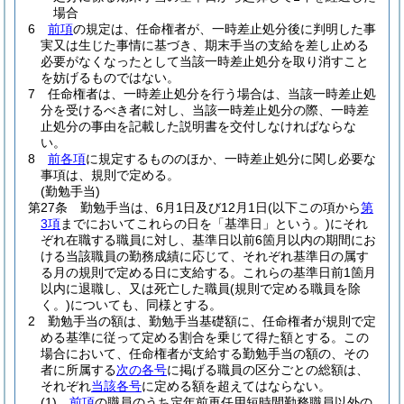
場合
6
前項
の規定は、任命権者が、一時差止処分後に判明した事
実又は生じた事情に基づき、期末手当の支給を差し止める
必要がなくなったとして当該一時差止処分を取り消すこと
を妨げるものではない。
7
任命権者は、一時差止処分を行う場合は、当該一時差止処
分を受けるべき者に対し、当該一時差止処分の際、一時差
止処分の事由を記載した説明書を交付しなければならな
い。
8
前各項
に規定するもののほか、一時差止処分に関し必要な
事項は、規則で定める。
(勤勉手当)
第27条
勤勉手当は、6月1日及び12月1日
(以下この項から
第
3項
までにおいてこれらの日を「基準日」という。)
にそれ
ぞれ在職する職員に対し、基準日以前6箇月以内の期間にお
ける当該職員の勤務成績に応じて、それぞれ基準日の属す
る月の規則で定める日に支給する。
これらの基準日前1箇月
以内に退職し、又は死亡した職員
(規則で定める職員を除
く。)
についても、同様とする。
2
勤勉手当の額は、勤勉手当基礎額に、任命権者が規則で定
める基準に従って定める割合を乗じて得た額とする。
この
場合において、任命権者が支給する勤勉手当の額の、その
者に所属する
次の各号
に掲げる職員の区分ごとの総額は、
それぞれ
当該各号
に定める額を超えてはならない。
(1)
前項
の職員のうち定年前再任用短時間勤務職員以外の