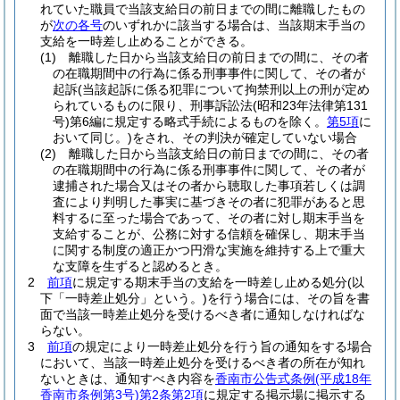
れていた職員で当該支給日の前日までの間に離職したもの
が
次の各号
のいずれかに該当する場合は、当該期末手当の
支給を一時差し止めることができる。
(1)
離職した日から当該支給日の前日までの間に、その者
の在職期間中の行為に係る刑事事件に関して、その者が
起訴
(当該起訴に係る犯罪について拘禁刑以上の刑が定め
られているものに限り、刑事訴訟法
(昭和23年法律第131
号)
第6編に規定する略式手続によるものを除く。
第5項
に
おいて同じ。)
をされ、その判決が確定していない場合
(2)
離職した日から当該支給日の前日までの間に、その者
の在職期間中の行為に係る刑事事件に関して、その者が
逮捕された場合又はその者から聴取した事項若しくは調
査により判明した事実に基づきその者に犯罪があると思
料するに至った場合であって、その者に対し期末手当を
支給することが、公務に対する信頼を確保し、期末手当
に関する制度の適正かつ円滑な実施を維持する上で重大
な支障を生ずると認めるとき。
2
前項
に規定する期末手当の支給を一時差し止める処分
(以
下「一時差止処分」という。)
を行う場合には、その旨を書
面で当該一時差止処分を受けるべき者に通知しなければな
らない。
3
前項
の規定により一時差止処分を行う旨の通知をする場合
において、当該一時差止処分を受けるべき者の所在が知れ
ないときは、通知すべき内容を
香南市公告式条例
(平成18年
香南市条例第3号)
第2条第2項
に規定する掲示場に掲示する