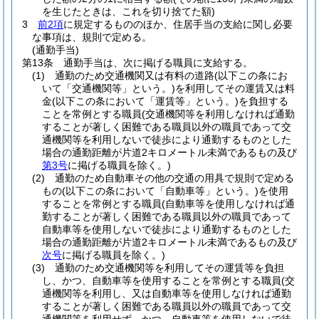
を生じたときは、これを切り捨てた額)
3
前2項
に規定するもののほか、住居手当の支給に関し必要
な事項は、規則で定める。
(通勤手当)
第13条
通勤手当は、次に掲げる職員に支給する。
(1)
通勤のため交通機関又は有料の道路
(以下この条にお
いて「交通機関等」という。)
を利用してその運賃又は料
金
(以下この条において「運賃等」という。)
を負担する
ことを常例とする職員
(交通機関等を利用しなければ通勤
することが著しく困難である職員以外の職員であって交
通機関等を利用しないで徒歩により通勤するものとした
場合の通勤距離が片道2キロメートル未満であるもの及び
第3号
に掲げる職員を除く。)
(2)
通勤のため自動車その他の交通の用具で規則で定める
もの
(以下この条において「自動車等」という。)
を使用
することを常例とする職員
(自動車等を使用しなければ通
勤することが著しく困難である職員以外の職員であって
自動車等を使用しないで徒歩により通勤するものとした
場合の通勤距離が片道2キロメートル未満であるもの及び
次号
に掲げる職員を除く。)
(3)
通勤のため交通機関等を利用してその運賃等を負担
し、かつ、自動車等を使用することを常例とする職員
(交
通機関等を利用し、又は自動車等を使用しなければ通勤
することが著しく困難である職員以外の職員であって交