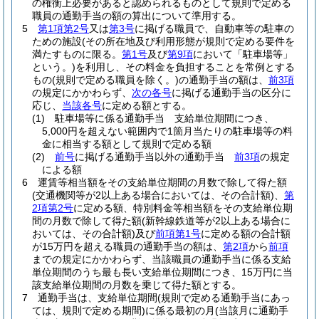
の権衡上必要があると認められるものとして規則で定める
職員の通勤手当の額の算出について準用する。
5
第1項第2号
又は
第3号
に掲げる職員で、自動車等の駐車の
ための施設
(その所在地及び利用形態が規則で定める要件を
満たすものに限る。
第1号
及び
第9項
において「駐車場等」
という。)
を利用し、その料金を負担することを常例とする
もの
(規則で定める職員を除く。)
の通勤手当の額は、
前3項
の規定にかかわらず、
次の各号
に掲げる通勤手当の区分に
応じ、
当該各号
に定める額とする。
(1)
駐車場等に係る通勤手当 支給単位期間につき、
5,000円を超えない範囲内で1箇月当たりの駐車場等の料
金に相当する額として規則で定める額
(2)
前号
に掲げる通勤手当以外の通勤手当
前3項
の規定
による額
6
運賃等相当額をその支給単位期間の月数で除して得た額
(交通機関等が2以上ある場合においては、その合計額)
、
第
2項第2号
に定める額、特別料金等相当額をその支給単位期
間の月数で除して得た額
(新幹線鉄道等が2以上ある場合に
おいては、その合計額)
及び
前項第1号
に定める額の合計額
が15万円を超える職員の通勤手当の額は、
第2項
から
前項
までの規定にかかわらず、当該職員の通勤手当に係る支給
単位期間のうち最も長い支給単位期間につき、15万円に当
該支給単位期間の月数を乗じて得た額とする。
7
通勤手当は、支給単位期間
(規則で定める通勤手当にあっ
ては、規則で定める期間)
に係る最初の月
(当該月に通勤手