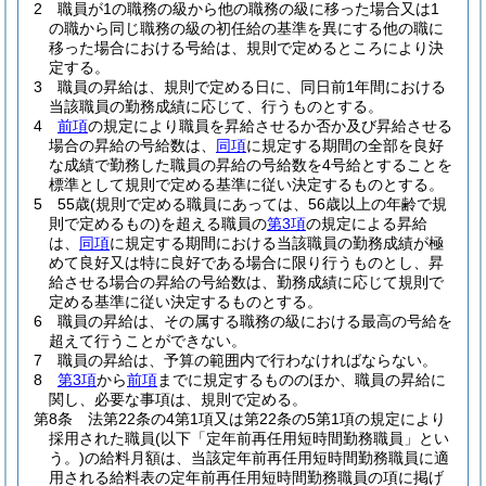
2
職員が1の職務の級から他の職務の級に移った場合又は1
の職から同じ職務の級の初任給の基準を異にする他の職に
移った場合における号給は、規則で定めるところにより決
定する。
3
職員の昇給は、規則で定める日に、同日前1年間における
当該職員の勤務成績に応じて、行うものとする。
4
前項
の規定により職員を昇給させるか否か及び昇給させる
場合の昇給の号給数は、
同項
に規定する期間の全部を良好
な成績で勤務した職員の昇給の号給数を4号給とすることを
標準として規則で定める基準に従い決定するものとする。
5
55歳
(規則で定める職員にあっては、56歳以上の年齢で規
則で定めるもの)
を超える職員の
第3項
の規定による昇給
は、
同項
に規定する期間における当該職員の勤務成績が極
めて良好又は特に良好である場合に限り行うものとし、昇
給させる場合の昇給の号給数は、勤務成績に応じて規則で
定める基準に従い決定するものとする。
6
職員の昇給は、その属する職務の級における最高の号給を
超えて行うことができない。
7
職員の昇給は、予算の範囲内で行わなければならない。
8
第3項
から
前項
までに規定するもののほか、職員の昇給に
関し、必要な事項は、規則で定める。
第8条
法第22条の4第1項又は第22条の5第1項の規定により
採用された職員
(以下「定年前再任用短時間勤務職員」とい
う。)
の給料月額は、当該定年前再任用短時間勤務職員に適
用される給料表の定年前再任用短時間勤務職員の項に掲げ