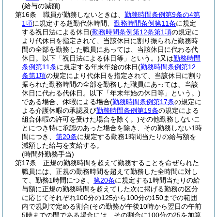
(給与の減額)
第16条
職員が勤務しないときは、
勤務時間条例第9条の4第
1項
に規定する超勤代休時間、
勤務時間条例第11条
に規定
する祝日法による休日
(
勤務時間条例第12条第1項
の規定に
より代休日を指定されて、当該休日に割り振られた勤務時
間の全部を勤務した職員にあっては、当該休日に代わる代
休日。以下「祝日法による休日等」という。)
又は
勤務時間
条例第11条
に規定する年末年始の休日
(
勤務時間条例第12
条第1項
の規定により代休日を指定されて、当該休日に割り
振られた勤務時間の全部を勤務した職員にあっては、当該
休日に代わる代休日。以下「年末年始の休日等」という。)
である場合、休暇による場合
(
勤務時間条例第17条
の規定に
よる介護休暇の承認及び
勤務時間条例第19条
の規定による
組合休暇の許可を受けた場合を除く。)
その他勤務しないこ
とにつき特に承認のあった場合を除き、その勤務しない1時
間につき、
第20条
に規定する勤務1時間当たりの給与額を
減額した給与を支給する。
(時間外勤務手当)
第17条
正規の勤務時間を超えて勤務することを命ぜられた
職員には、正規の勤務時間を超えて勤務した全時間に対し
て、勤務1時間につき、
第20条
に規定する1時間当たりの給
与額に正規の勤務時間を超えてした次に掲げる勤務の区分
に応じてそれぞれ100分の125から100分の150までの範囲
内で規則で定める割合
(その勤務が午後10時から翌日の午前
5時までの間である場合には、その割合に100分の25を加算