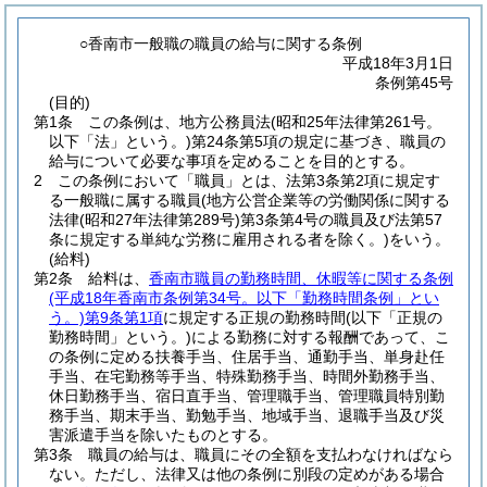
○香南市一般職の職員の給与に関する条例
平成18年3月1日
条例第45号
(目的)
第1条
この条例は、地方公務員法
(昭和25年法律第261号。
以下「法」という。)
第24条第5項の規定に基づき、職員の
給与について必要な事項を定めることを目的とする。
2
この条例において「職員」とは、法第3条第2項に規定す
る一般職に属する職員
(地方公営企業等の労働関係に関する
法律
(昭和27年法律第289号)
第3条第4号の職員及び法第57
条に規定する単純な労務に雇用される者を除く。)
をいう。
(給料)
第2条
給料は、
香南市職員の勤務時間、休暇等に関する条例
(平成18年香南市条例第34号。以下「勤務時間条例」とい
う。)
第9条第1項
に規定する正規の勤務時間
(以下「正規の
勤務時間」という。)
による勤務に対する報酬であって、こ
の条例に定める扶養手当、住居手当、通勤手当、単身赴任
手当、在宅勤務等手当、特殊勤務手当、時間外勤務手当、
休日勤務手当、宿日直手当、管理職手当、管理職員特別勤
務手当、期末手当、勤勉手当、地域手当、退職手当及び災
害派遣手当を除いたものとする。
第3条
職員の給与は、職員にその全額を支払わなければなら
ない。
ただし、法律又は他の条例に別段の定めがある場合