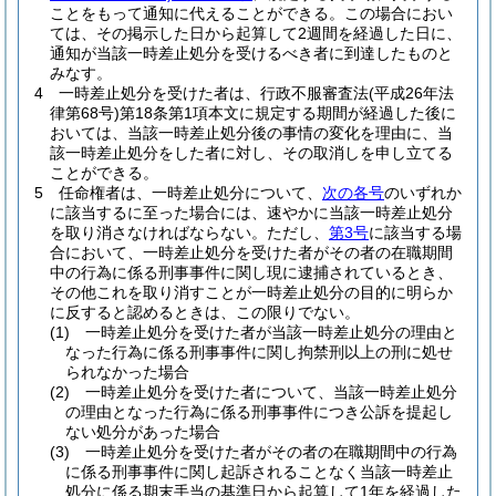
ことをもって通知に代えることができる。
この場合におい
ては、その掲示した日から起算して2週間を経過した日に、
通知が当該一時差止処分を受けるべき者に到達したものと
みなす。
4
一時差止処分を受けた者は、行政不服審査法
(平成26年法
律第68号)
第18条第1項本文に規定する期間が経過した後に
おいては、当該一時差止処分後の事情の変化を理由に、当
該一時差止処分をした者に対し、その取消しを申し立てる
ことができる。
5
任命権者は、一時差止処分について、
次の各号
のいずれか
に該当するに至った場合には、速やかに当該一時差止処分
を取り消さなければならない。
ただし、
第3号
に該当する場
合において、一時差止処分を受けた者がその者の在職期間
中の行為に係る刑事事件に関し現に逮捕されているとき、
その他これを取り消すことが一時差止処分の目的に明らか
に反すると認めるときは、この限りでない。
(1)
一時差止処分を受けた者が当該一時差止処分の理由と
なった行為に係る刑事事件に関し拘禁刑以上の刑に処せ
られなかった場合
(2)
一時差止処分を受けた者について、当該一時差止処分
の理由となった行為に係る刑事事件につき公訴を提起し
ない処分があった場合
(3)
一時差止処分を受けた者がその者の在職期間中の行為
に係る刑事事件に関し起訴されることなく当該一時差止
処分に係る期末手当の基準日から起算して1年を経過した