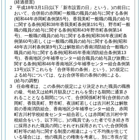
(経過措置)
2
平成18年3月1日
(以下「新市設置の日」という。)
の前日に
おいて、合併前の赤岡町一般職の職員の給与に関する条例
(昭和44年赤岡町条例第5号)
、香我美町一般職の職員の給与
に関する条例
(昭和38年香我美町条例第191号)
、野市町一般
職の職員の給与に関する条例
(昭和43年野市町条例第14
号)
、一般職の職員の給与に関する条例
(昭和36年夜須町条
例第60号)
若しくは一般職の職員の給与に関する条例
(昭和
48年吉川村条例第9号)
又は解散前の香南消防組合一般職の
職員の給与に関する条例
(昭和45年香南消防組合条例第13
号)
、香南地区少年補導センター組合職員の給与及び旅費に
関する条例
(昭和46年香南地区少年補導センター組合条例第
13号)
(以下これらを「合併等前の条例」という。)
の規定に
よる給与については、なお合併等前の条例の例による。
(給与の調整)
3
任命権者は、この条例の規定により決定された職員の職務
の級、号給又は給料月額及びこれらを受ける期間に通算さ
れることとなる期間について、合併関係町村等
(合併前の赤
岡町、香我美町、野市町、夜須町若しくは吉川村又は解散
前の香南消防組合、香南地区少年補導センター組合、赤岡
町吉川村学校給食センター組合若しくは赤岡町吉川村中学
校組合をいう。以下同じ。)
の職員であった者で引き続き市
に採用された職員の間にそれぞれ採用されていた合併関係
町村等の給与に関する制度の相違によって不均衡が生じて
いる場合には、他の職員との権衡を考慮し、別に市長が定