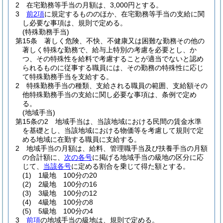
2
在宅勤務等手当の月額は、3,000円とする。
3
前2項
に規定するもののほか、在宅勤務等手当の支給に関
し必要な事項は、規則で定める。
(特殊勤務手当)
第15条
著しく危険、不快、不健康又は困難な勤務その他の
著しく特殊な勤務で、給与上特別の考慮を必要とし、か
つ、その特殊性を給料で考慮することが適当でないと認め
られるものに従事する職員には、その勤務の特殊性に応じ
て特殊勤務手当を支給する。
2
特殊勤務手当の種類、支給される職員の範囲、支給額その
他特殊勤務手当の支給に関し必要な事項は、条例で定め
る。
(地域手当)
第15条の2
地域手当は、当該地域における民間の賃金水準
を基礎とし、当該地域における物価等を考慮して規則で定
める地域に在勤する職員に支給する。
2
地域手当の月額は、給料、管理職手当及び扶養手当の月額
の合計額に、
次の各号
に掲げる地域手当の級地の区分に応
じて、
当該各号
に定める割合を乗じて得た額とする。
(1)
1級地 100分の20
(2)
2級地 100分の16
(3)
3級地 100分の12
(4)
4級地 100分の8
(5)
5級地 100分の4
3
前項
の地域手当の級地は、規則で定める。