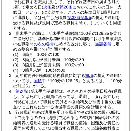
ぞれ在職する職員に対して、それぞれ基準日の属する月の
規則で定める日
(
次条
及び
第26条
においてこれらの日を「支
給日」という。)
に支給する。
これらの基準日前1箇月以内
に退職し、又は死亡した職員
(
第33条第6項
の規定の適用を
受ける職員及び規則で定める職員を除く。)
についても同様
とする。
2
期末手当の額は、期末手当基礎額に100分の126.25を乗じ
て得た額に、基準日以前6箇月以内の期間における当該職員
の在職期間の
次の各号
に掲げる区分に応じ、
当該各号
に定
める割合を乗じて得た額とする。
(1)
6箇月 100分の100
(2)
5箇月以上6箇月未満 100分の80
(3)
3箇月以上5箇月未満 100分の60
(4)
3箇月未満 100分の30
3
定年前再任用短時間勤務職員に対する
前項
の規定の適用に
ついては、
同項
中「100分の126.25」とあるのは、「100分
の71.25」とする。
4
第2項
の期末手当基礎額は、それぞれその基準日現在
(退職
し、又は死亡した職員にあっては、退職し、又は死亡した
日現在)
において職員が受けるべき給料及び扶養手当の月額
並びにこれらに対する地域手当の月額の合計額とする。
5
行政職給料表の適用を受ける職員でその職務の級が3級以
上であるもののうち規則で定めるもの並びに同表以外の各
給料表の適用を受ける職員で職務の複雑、困難及び責任の
度等を考慮してこれに相当する職員として当該各給料表に