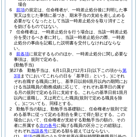
場合
6
前項
の規定は、任命権者が、一時差止処分後に判明した事
実又は生じた事情に基づき、期末手当の支給を差し止める
必要がなくなったとして当該一時差止処分を取り消すこと
を妨げるものではない。
7
任命権者は、一時差止処分を行う場合は、当該一時差止処
分を受けるべき者に対し、当該一時差止処分の際、一時差
止処分の事由を記載した説明書を交付しなければならな
い。
8
前各項
に規定するもののほか、一時差止処分に関し必要な
事項は、規則で定める。
(勤勉手当)
第27条
勤勉手当は、6月1日及び12月1日
(以下この項から
第
3項
までにおいてこれらの日を「基準日」という。)
にそれ
ぞれ在職する職員に対し、基準日以前6箇月以内の期間にお
ける当該職員の勤務成績に応じて、それぞれ基準日の属す
る月の規則で定める日に支給する。
これらの基準日前1箇月
以内に退職し、又は死亡した職員
(規則で定める職員を除
く。)
についても、同様とする。
2
勤勉手当の額は、勤勉手当基礎額に、任命権者が規則で定
める基準に従って定める割合を乗じて得た額とする。
この
場合において、任命権者が支給する勤勉手当の額の、その
者に所属する
次の各号
に掲げる職員の区分ごとの総額は、
それぞれ
当該各号
に定める額を超えてはならない。
(1)
前項
の職員のうち定年前再任用短時間勤務職員以外の