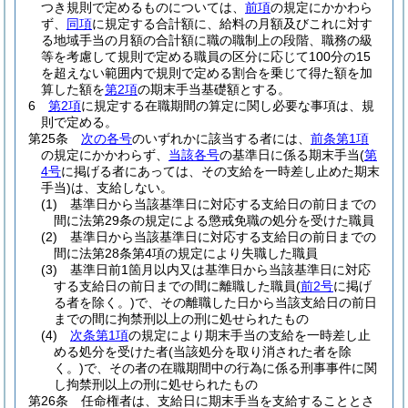
つき規則で定めるものについては、
前項
の規定にかかわら
ず、
同項
に規定する合計額に、給料の月額及びこれに対す
る地域手当の月額の合計額に職の職制上の段階、職務の級
等を考慮して規則で定める職員の区分に応じて100分の15
を超えない範囲内で規則で定める割合を乗じて得た額を加
算した額を
第2項
の期末手当基礎額とする。
6
第2項
に規定する在職期間の算定に関し必要な事項は、規
則で定める。
第25条
次の各号
のいずれかに該当する者には、
前条第1項
の規定にかかわらず、
当該各号
の基準日に係る期末手当
(
第
4号
に掲げる者にあっては、その支給を一時差し止めた期末
手当)
は、支給しない。
(1)
基準日から当該基準日に対応する支給日の前日までの
間に法第29条の規定による懲戒免職の処分を受けた職員
(2)
基準日から当該基準日に対応する支給日の前日までの
間に法第28条第4項の規定により失職した職員
(3)
基準日前1箇月以内又は基準日から当該基準日に対応
する支給日の前日までの間に離職した職員
(
前2号
に掲げ
る者を除く。)
で、その離職した日から当該支給日の前日
までの間に拘禁刑以上の刑に処せられたもの
(4)
次条第1項
の規定により期末手当の支給を一時差し止
める処分を受けた者
(当該処分を取り消された者を除
く。)
で、その者の在職期間中の行為に係る刑事事件に関
し拘禁刑以上の刑に処せられたもの
第26条
任命権者は、支給日に期末手当を支給することとさ