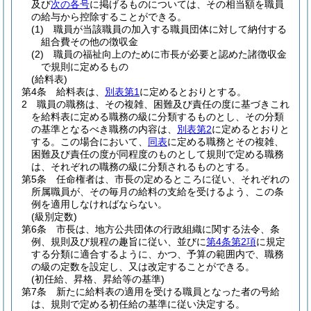
及び
次の各号
に掲げるものについては、その相当額を職員
の給与から控除することができる。
(1)
職員が当該職員の加入する職員団体に対して納付する
組合費その他の徴収金
(2)
職員の福祉向上のために市長が必要と認めた諸徴収金
で規則に定めるもの
(給料表)
第4条
給料表は、
別表第1
に定めるとおりとする。
2
職員の職務は、その複雑、困難及び責任の度に基づきこれ
を給料表に定める職務の級に分類するものとし、その分類
の基準となるべき職務の内容は、
別表第2
に定めるとおりと
する。
この場合において、
同表
に定める職務とその複雑、
困難及び責任の度が同程度のものとして規則で定める職務
は、それぞれの職務の級に分類されるものとする。
第5条
任命権者は、市長の定めるところに従い、それぞれの
所属職員が、その毎月の給料の支給を受けるよう、この条
例を適用しなければならない。
(級別定数)
第6条
市長は、地方公共団体の行政組織に関する法令、条
例、規則及び規程の趣旨に従い、並びに
第4条第2項
に規定
する分類に適合するように、かつ、予算の範囲内で、職務
の級の定数を設定し、又は改定することができる。
(初任給、昇格、昇給等の基準)
第7条
新たに給料表の適用を受ける職員となった者の号給
は、規則で定める初任給の基準に従い決定する。