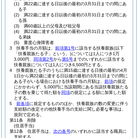
(1)
満22歳に達する日以後の最初の3月31日までの間にあ
る子
(2)
満22歳に達する日以後の最初の3月31日までの間にあ
る孫
(3)
満60歳以上の父母及び祖父母
(4)
満22歳に達する日以後の最初の3月31日までの間にあ
る弟妹
(5)
重度心身障害者
3
扶養手当の月額は、
前項第1号
に該当する扶養親族
(以下
「扶養親族たる子」という。)
については1人につき1万
3,000円、
同項第2号
から
第5号
までのいずれかに該当する
扶養親族については1人につき6,500円とする。
4
扶養親族たる子のうちに満15歳に達する日後の最初の4月
1日から満22歳に達する日以後の最初の3月31日までの間に
ある子がいる場合における扶養手当の月額は、
前項
の規定
にかかわらず、5,000円に当該期間にある当該扶養親族たる
子の数を乗じて得た額を
同項
の規定による額に加算した額
とする。
5
前各項
に規定するもののほか、扶養親族の数の変更に伴う
支給額の改定その他扶養手当の支給に関し必要な事項は、
規則で定める。
第11条
削除
(住居手当)
第12条
住居手当は、
次の各号
のいずれかに該当する職員に
支給する。