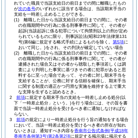
れていた職員で当該支給日の前日までの間に離職したもの
が
次の各号
のいずれかに該当する場合は、当該期末手当の
支給を一時差し止めることができる。
(1)
離職した日から当該支給日の前日までの間に、その者
の在職期間中の行為に係る刑事事件に関して、その者が
起訴
(当該起訴に係る犯罪について拘禁刑以上の刑が定め
られているものに限り、刑事訴訟法
(昭和23年法律第131
号)
第6編に規定する略式手続によるものを除く。
第5項
に
おいて同じ。)
をされ、その判決が確定していない場合
(2)
離職した日から当該支給日の前日までの間に、その者
の在職期間中の行為に係る刑事事件に関して、その者が
逮捕された場合又はその者から聴取した事項若しくは調
査により判明した事実に基づきその者に犯罪があると思
料するに至った場合であって、その者に対し期末手当を
支給することが、公務に対する信頼を確保し、期末手当
に関する制度の適正かつ円滑な実施を維持する上で重大
な支障を生ずると認めるとき。
2
前項
に規定する期末手当の支給を一時差し止める処分
(以
下「一時差止処分」という。)
を行う場合には、その旨を書
面で当該一時差止処分を受けるべき者に通知しなければな
らない。
3
前項
の規定により一時差止処分を行う旨の通知をする場合
において、当該一時差止処分を受けるべき者の所在が知れ
ないときは、通知すべき内容を
香南市公告式条例
(平成18年
香南市条例第3号)
第2条第2項
に規定する掲示場に掲示する