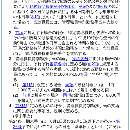
員」という。)
が臨時又は緊急の必要その他公務の運営の必
要により
勤務時間条例第4条第1項
、
第5条
及び
第6条
の規定
に基づく週休日又は祝日法による休日等若しくは年末年始
の休日等
(
次項
において「週休日等」という。)
に勤務をし
た場合は、当該職員には、管理職員特別勤務手当を支給す
る。
2
前項
に規定する場合のほか、特定管理職員が災害への対応
その他の臨時又は緊急の必要により午後10時から翌日の午
前5時までの間
(週休日等に含まれる時間を除く。)
であって
正規の勤務時間以外の時間に勤務をした場合は、当該職員
には、管理職員特別勤務手当を支給する。
3
管理職員特別勤務手当の額は、
次の各号
に掲げる場合の区
分に応じ、それぞれ
当該各号
に定める額
(
前2項
に規定する
勤務に従事する時間を考慮して規則で定める勤務をした職
員にあっては、その額に100分の150を乗じて得た額)
とす
る。
(1)
第1項
に規定する場合
同項
の勤務1回につき、1万
2,000円を超えない範囲内において規則で定める額
(2)
前項
に規定する場合
同項
の勤務1回につき、6,000円
を超えない範囲内において規則で定める額
4
前3項
に定めるもののほか、管理職員特別勤務手当の支給
に関し必要な事項は、規則で定める。
(期末手当)
第24条
期末手当は、6月1日及び12月1日
(以下この条から
第
26条
までにおいてこれらの日を「基準日」という。)
にそれ