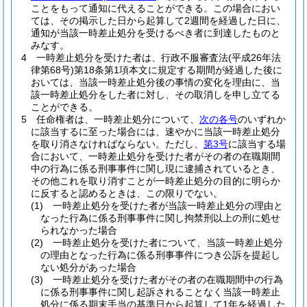
ことをもって通知に代えることができる。
この場合におい
ては、その掲示した日から起算して2週間を経過した日に、
通知が当該一時差止処分を受けるべき者に到達したものと
みなす。
4
一時差止処分を受けた者は、行政不服審査法
(平成26年法
律第68号)
第18条第1項本文に規定する期間が経過した後に
おいては、当該一時差止処分後の事情の変化を理由に、当
該一時差止処分をした者に対し、その取消しを申し立てる
ことができる。
5
任命権者は、一時差止処分について、
次の各号
のいずれか
に該当するに至った場合には、速やかに当該一時差止処分
を取り消さなければならない。
ただし、
第3号
に該当する場
合において、一時差止処分を受けた者がその者の在職期間
中の行為に係る刑事事件に関し現に逮捕されているとき、
その他これを取り消すことが一時差止処分の目的に明らか
に反すると認めるときは、この限りでない。
(1)
一時差止処分を受けた者が当該一時差止処分の理由と
なった行為に係る刑事事件に関し拘禁刑以上の刑に処せ
られなかった場合
(2)
一時差止処分を受けた者について、当該一時差止処分
の理由となった行為に係る刑事事件につき公訴を提起し
ない処分があった場合
(3)
一時差止処分を受けた者がその者の在職期間中の行為
に係る刑事事件に関し起訴されることなく当該一時差止
処分に係る期末手当の基準日から起算して1年を経過した