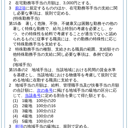
2
在宅勤務等手当の月額は、3,000円とする。
3
前2項
に規定するもののほか、在宅勤務等手当の支給に関
し必要な事項は、規則で定める。
(特殊勤務手当)
第15条
著しく危険、不快、不健康又は困難な勤務その他の
著しく特殊な勤務で、給与上特別の考慮を必要とし、か
つ、その特殊性を給料で考慮することが適当でないと認め
られるものに従事する職員には、その勤務の特殊性に応じ
て特殊勤務手当を支給する。
2
特殊勤務手当の種類、支給される職員の範囲、支給額その
他特殊勤務手当の支給に関し必要な事項は、条例で定め
る。
(地域手当)
第15条の2
地域手当は、当該地域における民間の賃金水準
を基礎とし、当該地域における物価等を考慮して規則で定
める地域に在勤する職員に支給する。
2
地域手当の月額は、給料、管理職手当及び扶養手当の月額
の合計額に、
次の各号
に掲げる地域手当の級地の区分に応
じて、
当該各号
に定める割合を乗じて得た額とする。
(1)
1級地 100分の20
(2)
2級地 100分の16
(3)
3級地 100分の12
(4)
4級地 100分の8
(5)
5級地 100分の4
3
前項
の地域手当の級地は、規則で定める。