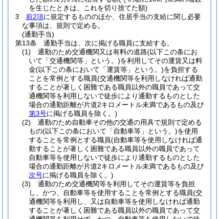
を生じたときは、これを切り捨てた額)
3
前2項
に規定するもののほか、住居手当の支給に関し必要
な事項は、規則で定める。
(通勤手当)
第13条
通勤手当は、次に掲げる職員に支給する。
(1)
通勤のため交通機関又は有料の道路
(以下この条にお
いて「交通機関等」という。)
を利用してその運賃又は料
金
(以下この条において「運賃等」という。)
を負担する
ことを常例とする職員
(交通機関等を利用しなければ通勤
することが著しく困難である職員以外の職員であって交
通機関等を利用しないで徒歩により通勤するものとした
場合の通勤距離が片道2キロメートル未満であるもの及び
第3号
に掲げる職員を除く。)
(2)
通勤のため自動車その他の交通の用具で規則で定める
もの
(以下この条において「自動車等」という。)
を使用
することを常例とする職員
(自動車等を使用しなければ通
勤することが著しく困難である職員以外の職員であって
自動車等を使用しないで徒歩により通勤するものとした
場合の通勤距離が片道2キロメートル未満であるもの及び
次号
に掲げる職員を除く。)
(3)
通勤のため交通機関等を利用してその運賃等を負担
し、かつ、自動車等を使用することを常例とする職員
(交
通機関等を利用し、又は自動車等を使用しなければ通勤
することが著しく困難である職員以外の職員であって交