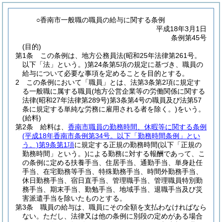
○香南市一般職の職員の給与に関する条例
平成18年3月1日
条例第45号
(目的)
第1条
この条例は、地方公務員法
(昭和25年法律第261号。
以下「法」という。)
第24条第5項の規定に基づき、職員の
給与について必要な事項を定めることを目的とする。
2
この条例において「職員」とは、法第3条第2項に規定す
る一般職に属する職員
(地方公営企業等の労働関係に関する
法律
(昭和27年法律第289号)
第3条第4号の職員及び法第57
条に規定する単純な労務に雇用される者を除く。)
をいう。
(給料)
第2条
給料は、
香南市職員の勤務時間、休暇等に関する条例
(平成18年香南市条例第34号。以下「勤務時間条例」とい
う。)
第9条第1項
に規定する正規の勤務時間
(以下「正規の
勤務時間」という。)
による勤務に対する報酬であって、こ
の条例に定める扶養手当、住居手当、通勤手当、単身赴任
手当、在宅勤務等手当、特殊勤務手当、時間外勤務手当、
休日勤務手当、宿日直手当、管理職手当、管理職員特別勤
務手当、期末手当、勤勉手当、地域手当、退職手当及び災
害派遣手当を除いたものとする。
第3条
職員の給与は、職員にその全額を支払わなければなら
ない。
ただし、法律又は他の条例に別段の定めがある場合