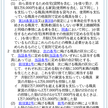
(1)
自ら居住するため住宅
(貸間を含む。)
を借り受け、月
額1万6,000円を超える家賃
(使用料を含む。以下同じ。)
を支払っている職員
(有料宿舎を貸与され、使用料を支払
っている職員その他規則で定める職員を除く。)
(2)
第14条第1項
又は
第3項
の規定により単身赴任手当を支
給される職員で、配偶者
(届出をしないが事実上婚姻関係
と同様の事情にある者を含む。
同条
において同じ。)
が居
住するための住宅
(有料宿舎その他規則で定める住宅を除
く。)
を借り受け、月額1万6,000円を超える家賃を支払っ
ているもの又はこれらのものとの権衡上必要があると認
められるものとして規則で定めるもの
2
住居手当の月額は、
次の各号
に掲げる職員の区分に応じ
て、
当該各号
に定める額
(
当該各号
のいずれにも該当する職
員にあっては、
当該各号
に定める額の合計額)
とする。
(1)
前項第1号
に掲げる職員 次に掲げる職員の区分に応
じて、それぞれ次に定める額
(その額に100円未満の端数
を生じたときは、これを切り捨てた額)
に相当する額
ア
月額2万7,000円以下の家賃を支払っている職員 家
賃の月額から1万6,000円を控除した額
イ
月額2万7,000円を超える家賃を支払っている職員
家賃の月額から2万7,000円を控除した額の2分の1
(そ
の控除した額の2分の1が1万7,000円を超えるときは、
1万7,000円)
を1万1,000円に加算した額
(2)
前項第2号
に掲げる職員
前号
の規定の例により算出
した額の2分の1に相当する額
(その額に100円未満の端数