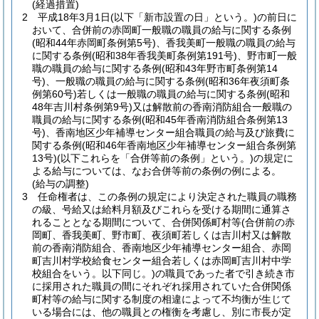
(経過措置)
2
平成18年3月1日
(以下「新市設置の日」という。)
の前日に
おいて、合併前の赤岡町一般職の職員の給与に関する条例
(昭和44年赤岡町条例第5号)
、香我美町一般職の職員の給与
に関する条例
(昭和38年香我美町条例第191号)
、野市町一般
職の職員の給与に関する条例
(昭和43年野市町条例第14
号)
、一般職の職員の給与に関する条例
(昭和36年夜須町条
例第60号)
若しくは一般職の職員の給与に関する条例
(昭和
48年吉川村条例第9号)
又は解散前の香南消防組合一般職の
職員の給与に関する条例
(昭和45年香南消防組合条例第13
号)
、香南地区少年補導センター組合職員の給与及び旅費に
関する条例
(昭和46年香南地区少年補導センター組合条例第
13号)
(以下これらを「合併等前の条例」という。)
の規定に
よる給与については、なお合併等前の条例の例による。
(給与の調整)
3
任命権者は、この条例の規定により決定された職員の職務
の級、号給又は給料月額及びこれらを受ける期間に通算さ
れることとなる期間について、合併関係町村等
(合併前の赤
岡町、香我美町、野市町、夜須町若しくは吉川村又は解散
前の香南消防組合、香南地区少年補導センター組合、赤岡
町吉川村学校給食センター組合若しくは赤岡町吉川村中学
校組合をいう。以下同じ。)
の職員であった者で引き続き市
に採用された職員の間にそれぞれ採用されていた合併関係
町村等の給与に関する制度の相違によって不均衡が生じて
いる場合には、他の職員との権衡を考慮し、別に市長が定