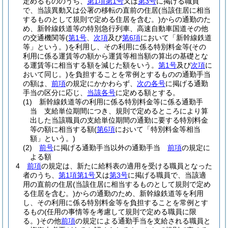
定めるもののうち、
第1項第1号
又は
第3号
に掲げる職員
で、当該異動又は公署の移転の直前の住居
(当該住居に相当
するものとして規則で定める住居を含む。)
からの通勤のた
め、新幹線鉄道等の特別急行列車、高速自動車国道その他
の交通機関等
(
第1号
、
次項
及び
第6項
において「新幹線鉄道
等」という。)
を利用し、その利用に係る特別料金等
(その
利用に係る運賃等の額から運賃等相当額の算出の基礎とな
る運賃等に相当する額を減じた額をいう。
第1号
及び
次項
に
おいて同じ。)
を負担することを常例とするものの通勤手当
の額は、
前項
の規定にかかわらず、
次の各号
に掲げる通勤
手当の区分に応じ、
当該各号
に定める額とする。
(1)
新幹線鉄道等の利用に係る特別料金等に係る通勤手
当 支給単位期間につき、規則で定めるところにより算
出した当該職員の支給単位期間の通勤に要する特別料金
等の額に相当する額
(
第6項
において「特別料金等相当
額」という。)
(2)
前号
に掲げる通勤手当以外の通勤手当
前項
の規定に
よる額
4
前項
の規定は、新たに給料表の適用を受ける職員となった
者のうち、
第1項第1号
又は
第3号
に掲げる職員で、当該適
用の直前の住居
(当該住居に相当するものとして規則で定め
る住居を含む。)
からの通勤のため、新幹線鉄道等を利用
し、その利用に係る特別料金等を負担することを常例とす
るもの
(任用の事情等を考慮して規則で定める職員に限
る。)
その他
前項
の規定による通勤手当を支給される職員と