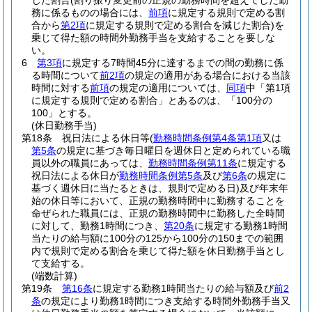
じた割合
(割り振り変更前の正規の勤務時間を超えてした勤
務に係るものの場合には、
前項
に規定する規則で定める割
合から
第2項
に規定する規則で定める割合を減じた割合)
を
乗じて得た額の時間外勤務手当を支給することを要しな
い。
6
第3項
に規定する7時間45分に達するまでの間の勤務に係
る時間について
前2項
の規定の適用がある場合における当該
時間に対する
前項
の規定の適用については、
同項
中「第1項
に規定する規則で定める割合」とあるのは、「100分の
100」とする。
(休日勤務手当)
第18条
祝日法による休日等
(
勤務時間条例第4条第1項
又は
第5条
の規定に基づき毎日曜日を週休日と定められている職
員以外の職員にあっては、
勤務時間条例第11条
に規定する
祝日法による休日が
勤務時間条例第5条
及び
第6条
の規定に
基づく週休日に当たるときは、規則で定める日)
及び年末年
始の休日等において、正規の勤務時間中に勤務することを
命ぜられた職員には、正規の勤務時間中に勤務した全時間
に対して、勤務1時間につき、
第20条
に規定する勤務1時間
当たりの給与額に100分の125から100分の150までの範囲
内で規則で定める割合を乗じて得た額を休日勤務手当とし
て支給する。
(端数計算)
第19条
第16条
に規定する勤務1時間当たりの給与額及び
前2
条
の規定により勤務1時間につき支給する時間外勤務手当又