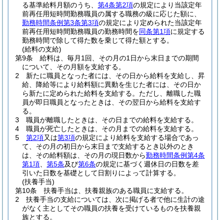
る基準給料月額のうち、
第4条第2項
の規定により当該定年
前再任用短時間勤務職員の属する職務の級に応じた額に、
勤務時間条例第3条第3項
の規定により定められた当該定年
前再任用短時間勤務職員の勤務時間を
同条第1項
に規定する
勤務時間で除して得た数を乗じて得た額とする。
(給料の支給)
第9条
給料は、毎月1回、その月の1日から末日までの期間
について、その月額を支給する。
2
新たに職員となった者には、その日から給料を支給し、昇
給、降給等により給料額に異動を生じた者には、その日か
ら新たに定められた給料を支給する。
ただし、離職した職
員が即日職員となったときは、その翌日から給料を支給す
る。
3
職員が離職したときは、その日までの給料を支給する。
4
職員が死亡したときは、その月までの給料を支給する。
5
第2項
又は
第3項
の規定により給料を支給する場合であっ
て、その月の初日から末日まで支給するとき以外のとき
は、その給料額は、その月の現日数から
勤務時間条例第4条
第1項
、
第5条
及び
第6条
の規定に基づく週休日の日数を差
引いた日数を基礎として日割りによって計算する。
(扶養手当)
第10条
扶養手当は、扶養親族のある職員に支給する。
2
扶養手当の支給については、次に掲げる者で他に生計の途
がなく主としてその職員の扶養を受けているものを扶養親
族とする。