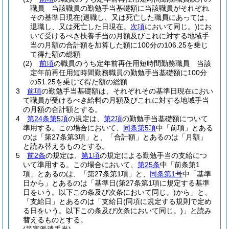
職員 当該職員の勤勉手当基礎額に当該職員がそれぞれ
その基準日現在
(退職し、又は死亡した職員にあっては、
退職し、又は死亡した日現在。
次項
において同じ。)
にお
いて受けるべき扶養手当の月額及びこれに対する地域手
当の月額の合計額を加算した額に100分の106.25を乗じ
て得た額の総額
(2)
前項
の職員のうち定年前再任用短時間勤務職員 当該
定年前再任用短時間勤務職員の勤勉手当基礎額に100分
の51.25を乗じて得た額の総額
3
前項
の勤勉手当基礎額は、それぞれその基準日現在におい
て職員が受けるべき給料の月額及びこれに対する地域手当
の月額の合計額とする。
4
第24条第5項
の規定は、
第2項
の勤勉手当基礎額について
準用する。
この場合において、
同条第5項
中「前項」とある
のは「第27条第3項」と、「合計額」とあるのは「月額」
と読み替えるものとする。
5
前2条
の規定は、
第1項
の規定による勤勉手当の支給につ
いて準用する。
この場合において、
第25条
中「前条第1
項」とあるのは、「第27条第1項」と、
同条第1号
中「基準
日から」とあるのは「基準日
(第27条第1項に規定する基準
日をいう。以下この条及び次条において同じ。)
から」と、
「支給日」とあるのは「支給日
(同項に規定する規則で定め
る日をいう。以下この条及び次条において同じ。)
」と読み
替えるものとする。