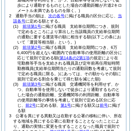
通機関等を利用せず、かつ、自動車等を使用しないで徒
歩により通勤するものとした場合の通勤距離が片道2キロ
メートル未満であるものを除く。)
2
通勤手当の額は、
次の各号
に掲げる職員の区分に応じ、
当
該各号
に定める額とする。
(1)
前項第1号
に掲げる職員 支給単位期間につき、規則
で定めるところにより算出した当該職員の支給単位期間
の通勤に要する運賃等の額に相当する額
(以下この条にお
いて「運賃等相当額」という。)
(2)
前項第2号
に掲げる職員 支給単位期間につき、6万
6,400円を超えない範囲内で自動車等の使用距離の区分に
応じて規則で定める額
(
第14条の2第1項
の規定により在
宅勤務等手当を支給される職員及び定年前再任用短時間
勤務職員
(支給単位期間当たりの通勤回数を考慮して規則
で定める職員に限る。)
にあっては、その額からその額に
規則で定める割合を乗じて得た額を減じた額)
(3)
前項第3号
に掲げる職員 交通機関等を利用せず、か
つ、自動車等を使用しないで徒歩により通勤するものと
した場合の通勤距離、交通機関等の利用距離、自動車等
の使用距離等の事情を考慮して規則で定める区分に応
じ、
前2号
に定める額、
第1号
に掲げる額又は
前号
に掲げ
る額
3
公署を異にする異動又は在勤する公署の移転に伴い、所在
する地域を異にする公署に在勤することとなったことによ
り、通勤の実情に変更を生ずることとなった職員で規則で