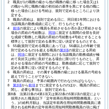
2
職員が1の職務の級から他の職務の級に移った場合又は1
の職から同じ職務の級の初任給の基準を異にする他の職に
移った場合における号給は、規則で定めるところにより決
定する。
3
職員の昇給は、規則で定める日に、同日前1年間における
当該職員の勤務成績に応じて、行うものとする。
4
前項
の規定により職員を昇給させるか否か及び昇給させる
場合の昇給の号給数は、
同項
に規定する期間の全部を良好
な成績で勤務した職員の昇給の号給数を4号給とすることを
標準として規則で定める基準に従い決定するものとする。
5
55歳
(規則で定める職員にあっては、56歳以上の年齢で規
則で定めるもの)
を超える職員の
第3項
の規定による昇給
は、
同項
に規定する期間における当該職員の勤務成績が極
めて良好又は特に良好である場合に限り行うものとし、昇
給させる場合の昇給の号給数は、勤務成績に応じて規則で
定める基準に従い決定するものとする。
6
職員の昇給は、その属する職務の級における最高の号給を
超えて行うことができない。
7
職員の昇給は、予算の範囲内で行わなければならない。
8
第3項
から
前項
までに規定するもののほか、職員の昇給に
関し、必要な事項は、規則で定める。
第8条
法第22条の4第1項又は第22条の5第1項の規定により
採用された職員
(以下「定年前再任用短時間勤務職員」とい
う。)
の給料月額は、当該定年前再任用短時間勤務職員に適
用される給料表の定年前再任用短時間勤務職員の項に掲げ