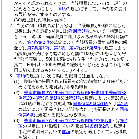
があると認められるときは、当該職員については、規則の
定めるところにより、
同項
の規定に準じて、その者の受け
る号給を決定するものとする。
(60歳に達した職員の給料)
7
当分の間、職員の給料月額は、当該職員が60歳に達した
日後における最初の4月1日
(
附則第9項
において「特定日」
という。)
以後、当該職員に適用される給料表の給料月額の
うち、
第4条第2項
の規定により当該職員の属する職務の級
並びに
第7条第1項
、
第2項
、
第4項
及び
第5項
の規定により
当該職員の受ける号給に応じた額に100分の70を乗じて得
た額
(当該額に、50円未満の端数を生じたときはこれを切り
捨て、50円以上100円未満の端数を生じたときはこれを100
円に切り上げるものとする。)
とする。
8
前項
の規定は、次に掲げる職員には適用しない。
(1)
臨時的に任用される職員その他の法律により任期を定
めて任用される職員及び非常勤職員
(2)
香南市職員の定年等に関する条例
(平成18年香南市条
例第29号)
第9条第1項
又は
第2項
の規定により法第28条の
2第1項に規定する異動期間
(
同条例第9条第1項
又は
第2項
の規定により延長された期間を含む。)
を延長された
同条
例第6条
に規定する職を占める職員
(3)
香南市職員の定年等に関する条例第4条第1項
又は
第2
項
の規定により勤務している職員
(
同条例第2条
に規定す
る定年退職日において
前項
の規定が適用されていた職員
を除く。)