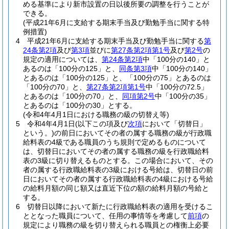
める基準により新市設置の日以後所要の調整を行うことが
できる。
(平成21年6月に支給する期末手当及び勤勉手当に関する特
例措置)
4
平成21年6月に支給する期末手当及び勤勉手当に関する
第
24条第2項
及び
第3項
並びに
第27条第2項第1号
及び
第2号
の
規定の適用については、
第24条第2項
中「100分の140」と
あるのは「100分の125」と、
同条第3項
中「100分の140」
とあるのは「100分の125」と、「100分の75」とあるのは
「100分の70」と、
第27条第2項第1号
中「100分の72.5」
とあるのは「100分の70」と、
同項第2号
中「100分の35」
とあるのは「100分の30」とする。
(令和4年4月1日における職務の級の切替え等)
5
令和4年4月1日
(以下この項及び
次項
において「切替日」
という。)
の前日においてその者の属する職務の級が行政職
給料表の4級である職員のうち規則で定めるものについて
は、切替日においてその者の属する職務の級を行政職給料
表の3級に切り替えるものとする。
この場合において、その
者の属する行政職給料表の3級における号給は、切替日の前
日においてその者の属する行政職給料表の4級における号給
の給料月額の同じ額又は直近下位の額の給料月額の号給と
する。
6
切替日以降において新たに行政職給料表の適用を受けるこ
ととなった職員について、任用の事情等を考慮して
前項
の
規定により職務の級を切り替えられる職員との権衡上必要