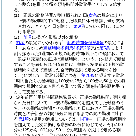
した割合)
を乗じて得た額を時間外勤務手当として支給す
る。
(1)
正規の勤務時間が割り振られた日
(
次条
の規定により
正規の勤務時間中に勤務した職員に休日勤務手当が支給
されることとなる日を除く。
第3項
において同じ。)
にお
ける勤務
(2)
前号
に掲げる勤務以外の勤務
2
前項
の規定にかかわらず、
勤務時間条例第6条
の規定によ
り、あらかじめ
勤務時間条例第4条第2項
又は
第5条
により
割り振られた1週間の正規の勤務時間
(以下この項において
「割振り変更前の正規の勤務時間」という。)
を超えて勤務
することを命ぜられた職員には、割振り変更前の正規の勤
務時間を超えて勤務した全時間
(規則で定める時間を除
く。)
に対して、勤務1時間につき、
第20条
に規定する勤務
1時間当たりの給与額に100分の25から100分の50までの範
囲内で規則で定める割合を乗じて得た額を時間外勤務手当
として支給する。
3
定年前再任用短時間勤務職員が、正規の勤務時間が割り振
られた日において、正規の勤務時間を超えてした勤務のう
ち、その勤務の時間とその勤務した日における正規の勤務
時間との合計が7時間45分に達するまでの間の勤務に対す
る
第1項
の規定の適用については、
同項
中「正規の勤務時間
を超えてした次に掲げる勤務の区分に応じてそれぞれ100
分の125から100分の150までの範囲内で規則で定める割
合」とあるのは、「100分の100」とする。