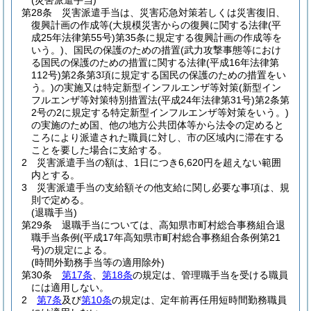
(災害派遣手当)
第28条
災害派遣手当は、災害応急対策若しくは災害復旧、
復興計画の作成等
(大規模災害からの復興に関する法律
(平
成25年法律第55号)
第35条に規定する復興計画の作成等を
いう。)
、国民の保護のための措置
(武力攻撃事態等におけ
る国民の保護のための措置に関する法律
(平成16年法律第
112号)
第2条第3項に規定する国民の保護のための措置をい
う。)
の実施又は特定新型インフルエンザ等対策
(新型イン
フルエンザ等対策特別措置法
(平成24年法律第31号)
第2条第
2号の2に規定する特定新型インフルエンザ等対策をいう。)
の実施のため国、他の地方公共団体等から法令の定めると
ころにより派遣された職員に対し、市の区域内に滞在する
ことを要した場合に支給する。
2
災害派遣手当の額は、1日につき6,620円を超えない範囲
内とする。
3
災害派遣手当の支給額その他支給に関し必要な事項は、規
則で定める。
(退職手当)
第29条
退職手当については、高知県市町村総合事務組合退
職手当条例
(平成17年高知県市町村総合事務組合条例第21
号)
の規定による。
(時間外勤務手当等の適用除外)
第30条
第17条
、
第18条
の規定は、管理職手当を受ける職員
には適用しない。
2
第7条
及び
第10条
の規定は、定年前再任用短時間勤務職員