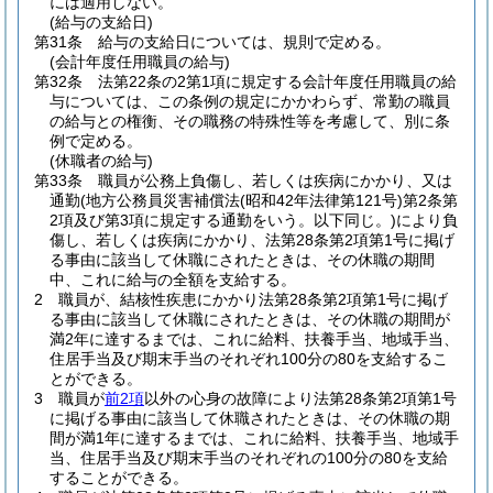
には適用しない。
(給与の支給日)
第31条
給与の支給日については、規則で定める。
(会計年度任用職員の給与)
第32条
法第22条の2第1項に規定する会計年度任用職員の給
与については、この条例の規定にかかわらず、常勤の職員
の給与との権衡、その職務の特殊性等を考慮して、別に条
例で定める。
(休職者の給与)
第33条
職員が公務上負傷し、若しくは疾病にかかり、又は
通勤
(地方公務員災害補償法
(昭和42年法律第121号)
第2条第
2項及び第3項に規定する通勤をいう。以下同じ。)
により負
傷し、若しくは疾病にかかり、法第28条第2項第1号に掲げ
る事由に該当して休職にされたときは、その休職の期間
中、これに給与の全額を支給する。
2
職員が、結核性疾患にかかり法第28条第2項第1号に掲げ
る事由に該当して休職にされたときは、その休職の期間が
満2年に達するまでは、これに給料、扶養手当、地域手当、
住居手当及び期末手当のそれぞれ100分の80を支給するこ
とができる。
3
職員が
前2項
以外の心身の故障により法第28条第2項第1号
に掲げる事由に該当して休職されたときは、その休職の期
間が満1年に達するまでは、これに給料、扶養手当、地域手
当、住居手当及び期末手当のそれぞれの100分の80を支給
することができる。