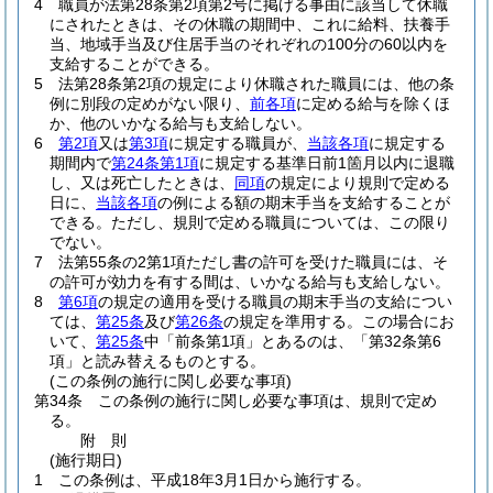
4
職員が法第28条第2項第2号に掲げる事由に該当して休職
にされたときは、その休職の期間中、これに給料、扶養手
当、地域手当及び住居手当のそれぞれの100分の60以内を
支給することができる。
5
法第28条第2項の規定により休職された職員には、他の条
例に別段の定めがない限り、
前各項
に定める給与を除くほ
か、他のいかなる給与も支給しない。
6
第2項
又は
第3項
に規定する職員が、
当該各項
に規定する
期間内で
第24条第1項
に規定する基準日前1箇月以内に退職
し、又は死亡したときは、
同項
の規定により規則で定める
日に、
当該各項
の例による額の期末手当を支給することが
できる。
ただし、規則で定める職員については、この限り
でない。
7
法第55条の2第1項ただし書の許可を受けた職員には、そ
の許可が効力を有する間は、いかなる給与も支給しない。
8
第6項
の規定の適用を受ける職員の期末手当の支給につい
ては、
第25条
及び
第26条
の規定を準用する。
この場合にお
いて、
第25条
中「前条第1項」とあるのは、「第32条第6
項」と読み替えるものとする。
(この条例の施行に関し必要な事項)
第34条
この条例の施行に関し必要な事項は、規則で定め
る。
附
則
(施行期日)
1
この条例は、平成18年3月1日から施行する。