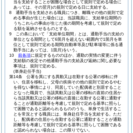
当を支給することが困難な場合として規則で定める場合に
あっては、その翌月)
の規則で定める日に支給する。
8
通勤手当を支給される職員につき、離職その他の規則で定
める事由が生じた場合には、当該職員に、支給単位期間の
うちこれらの事由が生じた後の期間を考慮して規則で定め
る額を返納させるものとする。
9
この条において「支給単位期間」とは、通勤手当の支給の
単位となる期間として6箇月を超えない範囲内で1箇月を単
位として規則で定める期間
(自動車等及び駐車場等に係る通
勤手当にあっては、1箇月)
をいう。
10
前各項
に規定するもののほか、通勤の実情の変更に伴う
支給額の改定その他通勤手当の支給及び返納に関し必要な
事項は、規則で定める。
(単身赴任手当)
第14条
公署を異にする異動又は在勤する公署の移転に伴
い、住居を移転し、父母の疾病その他の規則で定めるやむ
を得ない事情により、同居していた配偶者と別居すること
となった職員で、当該異動又は公署の移転の直前の住居か
ら当該異動又は公署の移転の直後に在勤する公署に通勤す
ることが通勤距離等を考慮して規則で定める基準に照らし
て困難であると認められるもののうち、単身で生活するこ
とを常況とする職員には、単身赴任手当を支給する。
ただ
し、配偶者の住居から在勤する公署に通勤することが通勤
距離等を考慮して規則で定める基準に照らして困難である
と認められない場合は、この限りでない。