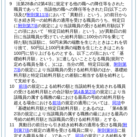
9
法第28条の2第4項に規定する他の職への降任等をされた
職員であって、当該他の職への降任等をされた日
(以下この
項及び
附則第11項
において「異動日」という。)
の前日から
引き続き同一の給料表の適用を受ける職員のうち、特定日
に
附則第7項
の規定により当該職員の受ける給料月額
(以下
この項において「特定日給料月額」という。)
が異動日の前
日に当該職員が受けていた給料月額に100分の70を乗じて
得た額
(当該額に、50円未満の端数を生じたときはこれを切
り捨て、50円以上100円未満の端数を生じたときはこれを
100円に切り上げるものとする。以下この項において「基
礎給料月額」という。)
に達しないこととなる職員
(規則で
定める職員を除く。)
には、当分の間、特定日以後、
附則第
7項
の規定により当該職員の受ける給料月額のほか、基礎給
料月額と特定日給料月額との差額に相当する額を給料とし
て支給する。
10
前項
の規定による給料の額と当該給料を支給される職員
の受ける給料月額との合計額が
第4条第2項
の規定により当
該職員の属する職務の級における最高の号給の給料月額を
超える場合における
前項
の規定の適用については、
同項
中
「基礎給料月額と特定日給料月額」とあるのは、「第4条第
2項の規定により当該職員の属する職務の級における最高の
号給の給料月額と当該職員の受ける給料月額」とする。
11
異動日の前日から引き続き給料表の適用を受ける職員
(
附
則第7項
の規定の適用を受ける職員に限り、
附則第9項
に規
定する職員を除く。)
であって、
同項
の規定による給料を支