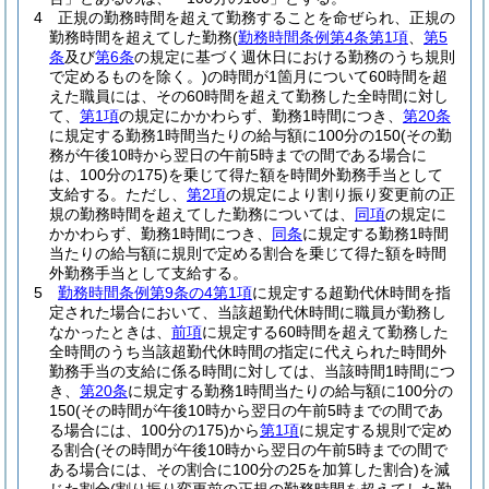
4
正規の勤務時間を超えて勤務することを命ぜられ、正規の
勤務時間を超えてした勤務
(
勤務時間条例第4条第1項
、
第5
条
及び
第6条
の規定に基づく週休日における勤務のうち規則
で定めるものを除く。)
の時間が1箇月について60時間を超
えた職員には、その60時間を超えて勤務した全時間に対し
て、
第1項
の規定にかかわらず、勤務1時間につき、
第20条
に規定する勤務1時間当たりの給与額に100分の150
(その勤
務が午後10時から翌日の午前5時までの間である場合に
は、100分の175)
を乗じて得た額を時間外勤務手当として
支給する。
ただし、
第2項
の規定により割り振り変更前の正
規の勤務時間を超えてした勤務については、
同項
の規定に
かかわらず、勤務1時間につき、
同条
に規定する勤務1時間
当たりの給与額に規則で定める割合を乗じて得た額を時間
外勤務手当として支給する。
5
勤務時間条例第9条の4第1項
に規定する超勤代休時間を指
定された場合において、当該超勤代休時間に職員が勤務し
なかったときは、
前項
に規定する60時間を超えて勤務した
全時間のうち当該超勤代休時間の指定に代えられた時間外
勤務手当の支給に係る時間に対しては、当該時間1時間につ
き、
第20条
に規定する勤務1時間当たりの給与額に100分の
150
(その時間が午後10時から翌日の午前5時までの間であ
る場合には、100分の175)
から
第1項
に規定する規則で定め
る割合
(その時間が午後10時から翌日の午前5時までの間で
ある場合には、その割合に100分の25を加算した割合)
を減