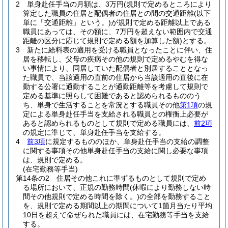
2
単身赴任手当の月額は、3万円
(規則で定めるところにより
算定した職員の住居と配偶者の住居との間の交通距離
(以下
単に「交通距離」という。)
が規則で定める距離以上である
職員にあっては、その額に、7万円を超えない範囲内で交通
距離の区分に応じて規則で定める額を加算した額)
とする。
3
新たに給料表の適用を受ける職員となったことに伴い、住
居を移転し、父母の疾病その他の規則で定めるやむを得な
い事情により、同居していた配偶者と別居することとなっ
た職員で、当該適用の直前の住居から当該適用の直後に在
勤する公署に通勤することが通勤距離等を考慮して規則で
定める基準に照らして困難であると認められるもののう
ち、単身で生活することを常況とする職員その他
第1項
の規
定による単身赴任手当を支給される職員との権衡上必要が
あると認められるものとして規則で定める職員には、
前2項
の規定に準じて、単身赴任手当を支給する。
4
前3項
に規定するもののほか、単身赴任手当の支給の調整
に関する事項その他単身赴任手当の支給に関し必要な事項
は、規則で定める。
(在宅勤務等手当)
第14条の2
住居その他これに準ずるものとして規則で定め
る場所において、正規の勤務時間
(休暇により勤務しない時
間その他規則で定める時間を除く。)
の全部を勤務すること
を、規則で定める期間以上の期間について1箇月当たり平均
10日を超えて命ぜられた職員には、在宅勤務等手当を支給
する。