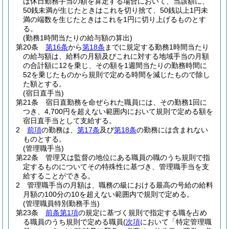
は休日勤務手当の額を算定する場合において、当該額に、
50銭未満が生じたときはこれを切り捨て、50銭以上1円未
満の端数を生じたときはこれを1円に切り上げるものとす
る。
(勤務1時間当たりの給与額の算出)
第20条
第16条
から
第18条
までに規定する勤務1時間当たり
の給与額は、給料の月額及びこれに対する地域手当の月額
の合計額に12を乗じ、その額を1週間当たりの勤務時間に
52を乗じたものから規則で定める時間を減じたもので除し
た額とする。
(宿日直手当)
第21条
宿日直勤務を命ぜられた職員には、その勤務1回に
つき、4,700円を超えない範囲内において規則で定める額を
宿日直手当として支給する。
2
前項
の勤務は、
第17条
及び
第18条
の勤務には含まれない
ものとする。
(管理職手当)
第22条
管理又は監督の地位にある職員の職のうち規則で指
定するものについてその特殊性に基づき、管理職手当を支
給することができる。
2
管理職手当の月額は、職務の級における最高の号給の給料
月額の100分の10を超えない範囲内で規則で定める。
(管理職員特別勤務手当)
第23条
前条第1項
の規定に基づく規則で指定する職を占め
る職員のうち規則で定める職員
(
次項
において「特定管理職