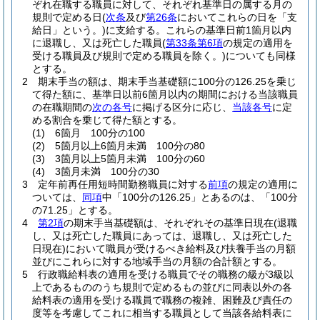
ぞれ在職する職員に対して、それぞれ基準日の属する月の
規則で定める日
(
次条
及び
第26条
においてこれらの日を「支
給日」という。)
に支給する。
これらの基準日前1箇月以内
に退職し、又は死亡した職員
(
第33条第6項
の規定の適用を
受ける職員及び規則で定める職員を除く。)
についても同様
とする。
2
期末手当の額は、期末手当基礎額に100分の126.25を乗じ
て得た額に、基準日以前6箇月以内の期間における当該職員
の在職期間の
次の各号
に掲げる区分に応じ、
当該各号
に定
める割合を乗じて得た額とする。
(1)
6箇月 100分の100
(2)
5箇月以上6箇月未満 100分の80
(3)
3箇月以上5箇月未満 100分の60
(4)
3箇月未満 100分の30
3
定年前再任用短時間勤務職員に対する
前項
の規定の適用に
ついては、
同項
中「100分の126.25」とあるのは、「100分
の71.25」とする。
4
第2項
の期末手当基礎額は、それぞれその基準日現在
(退職
し、又は死亡した職員にあっては、退職し、又は死亡した
日現在)
において職員が受けるべき給料及び扶養手当の月額
並びにこれらに対する地域手当の月額の合計額とする。
5
行政職給料表の適用を受ける職員でその職務の級が3級以
上であるもののうち規則で定めるもの並びに同表以外の各
給料表の適用を受ける職員で職務の複雑、困難及び責任の
度等を考慮してこれに相当する職員として当該各給料表に