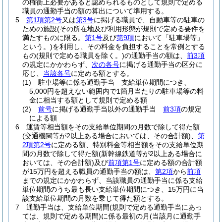
の権衡上必要があると認められるものとして規則で定める
職員の通勤手当の額の算出について準用する。
5
第1項第2号
又は
第3号
に掲げる職員で、自動車等の駐車の
ための施設
(その所在地及び利用形態が規則で定める要件を
満たすものに限る。
第1号
及び
第9項
において「駐車場等」
という。)
を利用し、その料金を負担することを常例とする
もの
(規則で定める職員を除く。)
の通勤手当の額は、
前3項
の規定にかかわらず、
次の各号
に掲げる通勤手当の区分に
応じ、
当該各号
に定める額とする。
(1)
駐車場等に係る通勤手当 支給単位期間につき、
5,000円を超えない範囲内で1箇月当たりの駐車場等の料
金に相当する額として規則で定める額
(2)
前号
に掲げる通勤手当以外の通勤手当
前3項
の規定
による額
6
運賃等相当額をその支給単位期間の月数で除して得た額
(交通機関等が2以上ある場合においては、その合計額)
、
第
2項第2号
に定める額、特別料金等相当額をその支給単位期
間の月数で除して得た額
(新幹線鉄道等が2以上ある場合に
おいては、その合計額)
及び
前項第1号
に定める額の合計額
が15万円を超える職員の通勤手当の額は、
第2項
から
前項
までの規定にかかわらず、当該職員の通勤手当に係る支給
単位期間のうち最も長い支給単位期間につき、15万円に当
該支給単位期間の月数を乗じて得た額とする。
7
通勤手当は、支給単位期間
(規則で定める通勤手当にあっ
ては、規則で定める期間)
に係る最初の月
(当該月に通勤手