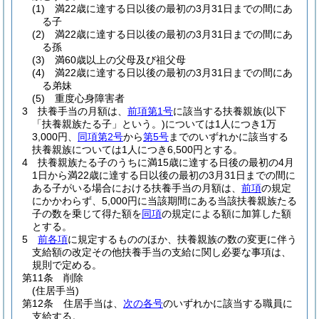
(1)
満22歳に達する日以後の最初の3月31日までの間にあ
る子
(2)
満22歳に達する日以後の最初の3月31日までの間にあ
る孫
(3)
満60歳以上の父母及び祖父母
(4)
満22歳に達する日以後の最初の3月31日までの間にあ
る弟妹
(5)
重度心身障害者
3
扶養手当の月額は、
前項第1号
に該当する扶養親族
(以下
「扶養親族たる子」という。)
については1人につき1万
3,000円、
同項第2号
から
第5号
までのいずれかに該当する
扶養親族については1人につき6,500円とする。
4
扶養親族たる子のうちに満15歳に達する日後の最初の4月
1日から満22歳に達する日以後の最初の3月31日までの間に
ある子がいる場合における扶養手当の月額は、
前項
の規定
にかかわらず、5,000円に当該期間にある当該扶養親族たる
子の数を乗じて得た額を
同項
の規定による額に加算した額
とする。
5
前各項
に規定するもののほか、扶養親族の数の変更に伴う
支給額の改定その他扶養手当の支給に関し必要な事項は、
規則で定める。
第11条
削除
(住居手当)
第12条
住居手当は、
次の各号
のいずれかに該当する職員に
支給する。