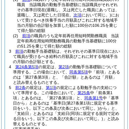
職員 当該職員の勤勉手当基礎額に当該職員がそれぞれ
その基準日現在
(退職し、又は死亡した職員にあっては、
退職し、又は死亡した日現在。
次項
において同じ。)
にお
いて受けるべき扶養手当の月額及びこれに対する地域手
当の月額の合計額を加算した額に100分の106.25を乗じ
て得た額の総額
(2)
前項
の職員のうち定年前再任用短時間勤務職員 当該
定年前再任用短時間勤務職員の勤勉手当基礎額に100分
の51.25を乗じて得た額の総額
3
前項
の勤勉手当基礎額は、それぞれその基準日現在におい
て職員が受けるべき給料の月額及びこれに対する地域手当
の月額の合計額とする。
4
第24条第5項
の規定は、
第2項
の勤勉手当基礎額について
準用する。
この場合において、
同条第5項
中「前項」とある
のは「第27条第3項」と、「合計額」とあるのは「月額」
と読み替えるものとする。
5
前2条
の規定は、
第1項
の規定による勤勉手当の支給につ
いて準用する。
この場合において、
第25条
中「前条第1
項」とあるのは、「第27条第1項」と、
同条第1号
中「基準
日から」とあるのは「基準日
(第27条第1項に規定する基準
日をいう。以下この条及び次条において同じ。)
から」と、
「支給日」とあるのは「支給日
(同項に規定する規則で定め
る日をいう。以下この条及び次条において同じ。)
」と読み
替えるものとする。