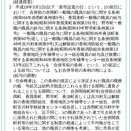
(経過措置)
2
平成18年3月1日
(以下「新市設置の日」という。)
の前日に
おいて、合併前の赤岡町一般職の職員の給与に関する条例
(昭和44年赤岡町条例第5号)
、香我美町一般職の職員の給与
に関する条例
(昭和38年香我美町条例第191号)
、野市町一般
職の職員の給与に関する条例
(昭和43年野市町条例第14
号)
、一般職の職員の給与に関する条例
(昭和36年夜須町条
例第60号)
若しくは一般職の職員の給与に関する条例
(昭和
48年吉川村条例第9号)
又は解散前の香南消防組合一般職の
職員の給与に関する条例
(昭和45年香南消防組合条例第13
号)
、香南地区少年補導センター組合職員の給与及び旅費に
関する条例
(昭和46年香南地区少年補導センター組合条例第
13号)
(以下これらを「合併等前の条例」という。)
の規定に
よる給与については、なお合併等前の条例の例による。
(給与の調整)
3
任命権者は、この条例の規定により決定された職員の職務
の級、号給又は給料月額及びこれらを受ける期間に通算さ
れることとなる期間について、合併関係町村等
(合併前の赤
岡町、香我美町、野市町、夜須町若しくは吉川村又は解散
前の香南消防組合、香南地区少年補導センター組合、赤岡
町吉川村学校給食センター組合若しくは赤岡町吉川村中学
校組合をいう。以下同じ。)
の職員であった者で引き続き市
に採用された職員の間にそれぞれ採用されていた合併関係
町村等の給与に関する制度の相違によって不均衡が生じて
いる場合には、他の職員との権衡を考慮し、別に市長が定