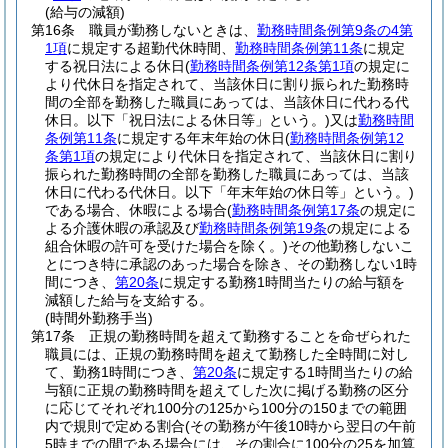
(給与の減額)
第16条
職員が勤務しないときは、
勤務時間条例第9条の4第
1項
に規定する超勤代休時間、
勤務時間条例第11条
に規定
する祝日法による休日
(
勤務時間条例第12条第1項
の規定に
より代休日を指定されて、当該休日に割り振られた勤務時
間の全部を勤務した職員にあっては、当該休日に代わる代
休日。以下「祝日法による休日等」という。)
又は
勤務時間
条例第11条
に規定する年末年始の休日
(
勤務時間条例第12
条第1項
の規定により代休日を指定されて、当該休日に割り
振られた勤務時間の全部を勤務した職員にあっては、当該
休日に代わる代休日。以下「年末年始の休日等」という。)
である場合、休暇による場合
(
勤務時間条例第17条
の規定に
よる介護休暇の承認及び
勤務時間条例第19条
の規定による
組合休暇の許可を受けた場合を除く。)
その他勤務しないこ
とにつき特に承認のあった場合を除き、その勤務しない1時
間につき、
第20条
に規定する勤務1時間当たりの給与額を
減額した給与を支給する。
(時間外勤務手当)
第17条
正規の勤務時間を超えて勤務することを命ぜられた
職員には、正規の勤務時間を超えて勤務した全時間に対し
て、勤務1時間につき、
第20条
に規定する1時間当たりの給
与額に正規の勤務時間を超えてした次に掲げる勤務の区分
に応じてそれぞれ100分の125から100分の150までの範囲
内で規則で定める割合
(その勤務が午後10時から翌日の午前
5時までの間である場合には、その割合に100分の25を加算