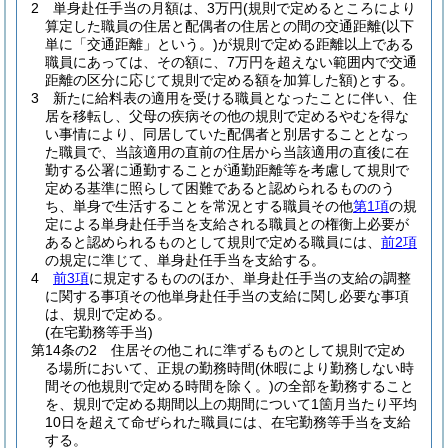
2
単身赴任手当の月額は、3万円
(規則で定めるところにより
算定した職員の住居と配偶者の住居との間の交通距離
(以下
単に「交通距離」という。)
が規則で定める距離以上である
職員にあっては、その額に、7万円を超えない範囲内で交通
距離の区分に応じて規則で定める額を加算した額)
とする。
3
新たに給料表の適用を受ける職員となったことに伴い、住
居を移転し、父母の疾病その他の規則で定めるやむを得な
い事情により、同居していた配偶者と別居することとなっ
た職員で、当該適用の直前の住居から当該適用の直後に在
勤する公署に通勤することが通勤距離等を考慮して規則で
定める基準に照らして困難であると認められるもののう
ち、単身で生活することを常況とする職員その他
第1項
の規
定による単身赴任手当を支給される職員との権衡上必要が
あると認められるものとして規則で定める職員には、
前2項
の規定に準じて、単身赴任手当を支給する。
4
前3項
に規定するもののほか、単身赴任手当の支給の調整
に関する事項その他単身赴任手当の支給に関し必要な事項
は、規則で定める。
(在宅勤務等手当)
第14条の2
住居その他これに準ずるものとして規則で定め
る場所において、正規の勤務時間
(休暇により勤務しない時
間その他規則で定める時間を除く。)
の全部を勤務すること
を、規則で定める期間以上の期間について1箇月当たり平均
10日を超えて命ぜられた職員には、在宅勤務等手当を支給
する。