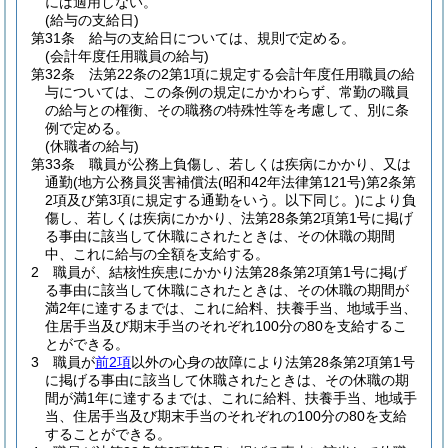
には適用しない。
(給与の支給日)
第31条
給与の支給日については、規則で定める。
(会計年度任用職員の給与)
第32条
法第22条の2第1項に規定する会計年度任用職員の給
与については、この条例の規定にかかわらず、常勤の職員
の給与との権衡、その職務の特殊性等を考慮して、別に条
例で定める。
(休職者の給与)
第33条
職員が公務上負傷し、若しくは疾病にかかり、又は
通勤
(地方公務員災害補償法
(昭和42年法律第121号)
第2条第
2項及び第3項に規定する通勤をいう。以下同じ。)
により負
傷し、若しくは疾病にかかり、法第28条第2項第1号に掲げ
る事由に該当して休職にされたときは、その休職の期間
中、これに給与の全額を支給する。
2
職員が、結核性疾患にかかり法第28条第2項第1号に掲げ
る事由に該当して休職にされたときは、その休職の期間が
満2年に達するまでは、これに給料、扶養手当、地域手当、
住居手当及び期末手当のそれぞれ100分の80を支給するこ
とができる。
3
職員が
前2項
以外の心身の故障により法第28条第2項第1号
に掲げる事由に該当して休職されたときは、その休職の期
間が満1年に達するまでは、これに給料、扶養手当、地域手
当、住居手当及び期末手当のそれぞれの100分の80を支給
することができる。