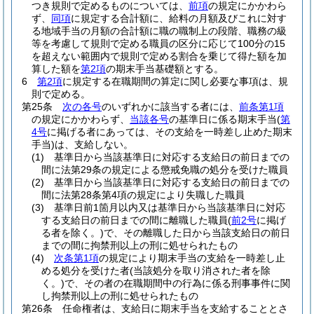
つき規則で定めるものについては、
前項
の規定にかかわら
ず、
同項
に規定する合計額に、給料の月額及びこれに対す
る地域手当の月額の合計額に職の職制上の段階、職務の級
等を考慮して規則で定める職員の区分に応じて100分の15
を超えない範囲内で規則で定める割合を乗じて得た額を加
算した額を
第2項
の期末手当基礎額とする。
6
第2項
に規定する在職期間の算定に関し必要な事項は、規
則で定める。
第25条
次の各号
のいずれかに該当する者には、
前条第1項
の規定にかかわらず、
当該各号
の基準日に係る期末手当
(
第
4号
に掲げる者にあっては、その支給を一時差し止めた期末
手当)
は、支給しない。
(1)
基準日から当該基準日に対応する支給日の前日までの
間に法第29条の規定による懲戒免職の処分を受けた職員
(2)
基準日から当該基準日に対応する支給日の前日までの
間に法第28条第4項の規定により失職した職員
(3)
基準日前1箇月以内又は基準日から当該基準日に対応
する支給日の前日までの間に離職した職員
(
前2号
に掲げ
る者を除く。)
で、その離職した日から当該支給日の前日
までの間に拘禁刑以上の刑に処せられたもの
(4)
次条第1項
の規定により期末手当の支給を一時差し止
める処分を受けた者
(当該処分を取り消された者を除
く。)
で、その者の在職期間中の行為に係る刑事事件に関
し拘禁刑以上の刑に処せられたもの
第26条
任命権者は、支給日に期末手当を支給することとさ