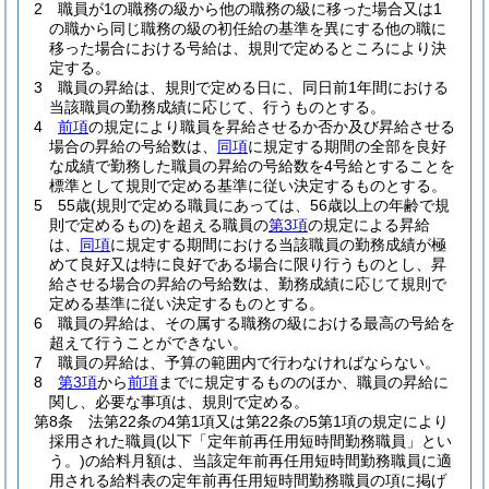
2
職員が1の職務の級から他の職務の級に移った場合又は1
の職から同じ職務の級の初任給の基準を異にする他の職に
移った場合における号給は、規則で定めるところにより決
定する。
3
職員の昇給は、規則で定める日に、同日前1年間における
当該職員の勤務成績に応じて、行うものとする。
4
前項
の規定により職員を昇給させるか否か及び昇給させる
場合の昇給の号給数は、
同項
に規定する期間の全部を良好
な成績で勤務した職員の昇給の号給数を4号給とすることを
標準として規則で定める基準に従い決定するものとする。
5
55歳
(規則で定める職員にあっては、56歳以上の年齢で規
則で定めるもの)
を超える職員の
第3項
の規定による昇給
は、
同項
に規定する期間における当該職員の勤務成績が極
めて良好又は特に良好である場合に限り行うものとし、昇
給させる場合の昇給の号給数は、勤務成績に応じて規則で
定める基準に従い決定するものとする。
6
職員の昇給は、その属する職務の級における最高の号給を
超えて行うことができない。
7
職員の昇給は、予算の範囲内で行わなければならない。
8
第3項
から
前項
までに規定するもののほか、職員の昇給に
関し、必要な事項は、規則で定める。
第8条
法第22条の4第1項又は第22条の5第1項の規定により
採用された職員
(以下「定年前再任用短時間勤務職員」とい
う。)
の給料月額は、当該定年前再任用短時間勤務職員に適
用される給料表の定年前再任用短時間勤務職員の項に掲げ