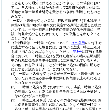
ことをもって通知に代えることができる。
この場合におい
ては、その掲示した日から起算して2週間を経過した日に、
通知が当該一時差止処分を受けるべき者に到達したものと
みなす。
4
一時差止処分を受けた者は、行政不服審査法
(平成26年法
律第68号)
第18条第1項本文に規定する期間が経過した後に
おいては、当該一時差止処分後の事情の変化を理由に、当
該一時差止処分をした者に対し、その取消しを申し立てる
ことができる。
5
任命権者は、一時差止処分について、
次の各号
のいずれか
に該当するに至った場合には、速やかに当該一時差止処分
を取り消さなければならない。
ただし、
第3号
に該当する場
合において、一時差止処分を受けた者がその者の在職期間
中の行為に係る刑事事件に関し現に逮捕されているとき、
その他これを取り消すことが一時差止処分の目的に明らか
に反すると認めるときは、この限りでない。
(1)
一時差止処分を受けた者が当該一時差止処分の理由と
なった行為に係る刑事事件に関し拘禁刑以上の刑に処せ
られなかった場合
(2)
一時差止処分を受けた者について、当該一時差止処分
の理由となった行為に係る刑事事件につき公訴を提起し
ない処分があった場合
(3)
一時差止処分を受けた者がその者の在職期間中の行為
に係る刑事事件に関し起訴されることなく当該一時差止
処分に係る期末手当の基準日から起算して1年を経過した