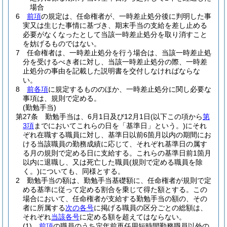
場合
6
前項
の規定は、任命権者が、一時差止処分後に判明した事
実又は生じた事情に基づき、期末手当の支給を差し止める
必要がなくなったとして当該一時差止処分を取り消すこと
を妨げるものではない。
7
任命権者は、一時差止処分を行う場合は、当該一時差止処
分を受けるべき者に対し、当該一時差止処分の際、一時差
止処分の事由を記載した説明書を交付しなければならな
い。
8
前各項
に規定するもののほか、一時差止処分に関し必要な
事項は、規則で定める。
(勤勉手当)
第27条
勤勉手当は、6月1日及び12月1日
(以下この項から
第
3項
までにおいてこれらの日を「基準日」という。)
にそれ
ぞれ在職する職員に対し、基準日以前6箇月以内の期間にお
ける当該職員の勤務成績に応じて、それぞれ基準日の属す
る月の規則で定める日に支給する。
これらの基準日前1箇月
以内に退職し、又は死亡した職員
(規則で定める職員を除
く。)
についても、同様とする。
2
勤勉手当の額は、勤勉手当基礎額に、任命権者が規則で定
める基準に従って定める割合を乗じて得た額とする。
この
場合において、任命権者が支給する勤勉手当の額の、その
者に所属する
次の各号
に掲げる職員の区分ごとの総額は、
それぞれ
当該各号
に定める額を超えてはならない。
(1)
前項
の職員のうち定年前再任用短時間勤務職員以外の