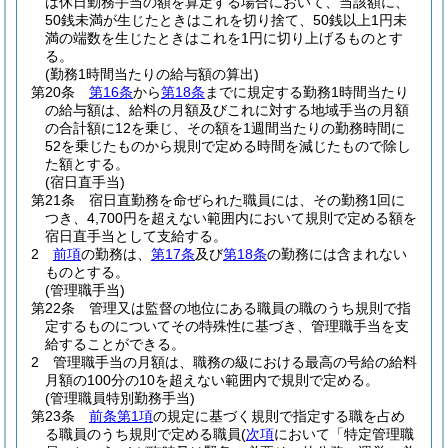
は休日勤務手当の額を算定する場合において、当該額に、
50銭未満が生じたときはこれを切り捨て、50銭以上1円未
満の端数を生じたときはこれを1円に切り上げるものとす
る。
(勤務1時間当たりの給与額の算出)
第20条
第16条
から
第18条
までに規定する勤務1時間当たり
の給与額は、給料の月額及びこれに対する地域手当の月額
の合計額に12を乗じ、その額を1週間当たりの勤務時間に
52を乗じたものから規則で定める時間を減じたもので除し
た額とする。
(宿日直手当)
第21条
宿日直勤務を命ぜられた職員には、その勤務1回に
つき、4,700円を超えない範囲内において規則で定める額を
宿日直手当として支給する。
2
前項
の勤務は、
第17条
及び
第18条
の勤務には含まれない
ものとする。
(管理職手当)
第22条
管理又は監督の地位にある職員の職のうち規則で指
定するものについてその特殊性に基づき、管理職手当を支
給することができる。
2
管理職手当の月額は、職務の級における最高の号給の給料
月額の100分の10を超えない範囲内で規則で定める。
(管理職員特別勤務手当)
第23条
前条第1項
の規定に基づく規則で指定する職を占め
る職員のうち規則で定める職員
(
次項
において「特定管理職