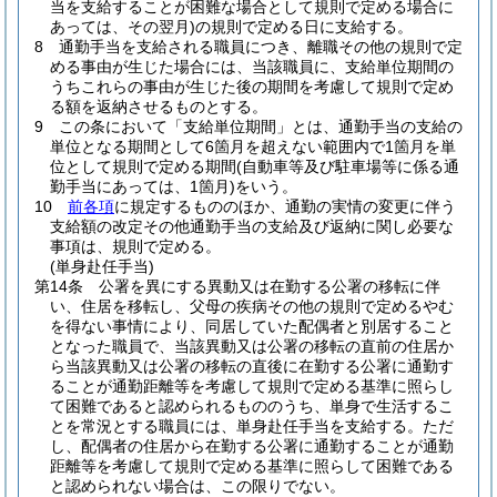
当を支給することが困難な場合として規則で定める場合に
あっては、その翌月)
の規則で定める日に支給する。
8
通勤手当を支給される職員につき、離職その他の規則で定
める事由が生じた場合には、当該職員に、支給単位期間の
うちこれらの事由が生じた後の期間を考慮して規則で定め
る額を返納させるものとする。
9
この条において「支給単位期間」とは、通勤手当の支給の
単位となる期間として6箇月を超えない範囲内で1箇月を単
位として規則で定める期間
(自動車等及び駐車場等に係る通
勤手当にあっては、1箇月)
をいう。
10
前各項
に規定するもののほか、通勤の実情の変更に伴う
支給額の改定その他通勤手当の支給及び返納に関し必要な
事項は、規則で定める。
(単身赴任手当)
第14条
公署を異にする異動又は在勤する公署の移転に伴
い、住居を移転し、父母の疾病その他の規則で定めるやむ
を得ない事情により、同居していた配偶者と別居すること
となった職員で、当該異動又は公署の移転の直前の住居か
ら当該異動又は公署の移転の直後に在勤する公署に通勤す
ることが通勤距離等を考慮して規則で定める基準に照らし
て困難であると認められるもののうち、単身で生活するこ
とを常況とする職員には、単身赴任手当を支給する。
ただ
し、配偶者の住居から在勤する公署に通勤することが通勤
距離等を考慮して規則で定める基準に照らして困難である
と認められない場合は、この限りでない。