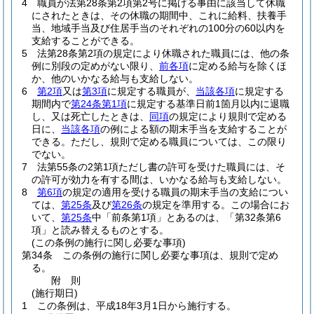
4
職員が法第28条第2項第2号に掲げる事由に該当して休職
にされたときは、その休職の期間中、これに給料、扶養手
当、地域手当及び住居手当のそれぞれの100分の60以内を
支給することができる。
5
法第28条第2項の規定により休職された職員には、他の条
例に別段の定めがない限り、
前各項
に定める給与を除くほ
か、他のいかなる給与も支給しない。
6
第2項
又は
第3項
に規定する職員が、
当該各項
に規定する
期間内で
第24条第1項
に規定する基準日前1箇月以内に退職
し、又は死亡したときは、
同項
の規定により規則で定める
日に、
当該各項
の例による額の期末手当を支給することが
できる。
ただし、規則で定める職員については、この限り
でない。
7
法第55条の2第1項ただし書の許可を受けた職員には、そ
の許可が効力を有する間は、いかなる給与も支給しない。
8
第6項
の規定の適用を受ける職員の期末手当の支給につい
ては、
第25条
及び
第26条
の規定を準用する。
この場合にお
いて、
第25条
中「前条第1項」とあるのは、「第32条第6
項」と読み替えるものとする。
(この条例の施行に関し必要な事項)
第34条
この条例の施行に関し必要な事項は、規則で定め
る。
附
則
(施行期日)
1
この条例は、平成18年3月1日から施行する。