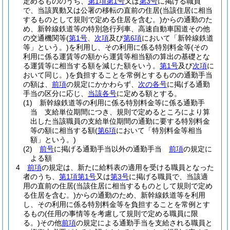
定めるもののうち、
第1項第1号
又は
第3号
に掲げる職員
で、当該異動又は公署の移転の直前の住居
(当該住居に相当
するものとして規則で定める住居を含む。)
からの通勤のた
め、新幹線鉄道等の特別急行列車、高速自動車国道その他
の交通機関等
(
第1号
、
次項
及び
第6項
において「新幹線鉄道
等」という。)
を利用し、その利用に係る特別料金等
(その
利用に係る運賃等の額から運賃等相当額の算出の基礎とな
る運賃等に相当する額を減じた額をいう。
第1号
及び
次項
に
おいて同じ。)
を負担することを常例とするものの通勤手当
の額は、
前項
の規定にかかわらず、
次の各号
に掲げる通勤
手当の区分に応じ、
当該各号
に定める額とする。
(1)
新幹線鉄道等の利用に係る特別料金等に係る通勤手
当 支給単位期間につき、規則で定めるところにより算
出した当該職員の支給単位期間の通勤に要する特別料金
等の額に相当する額
(
第6項
において「特別料金等相当
額」という。)
(2)
前号
に掲げる通勤手当以外の通勤手当
前項
の規定に
よる額
4
前項
の規定は、新たに給料表の適用を受ける職員となった
者のうち、
第1項第1号
又は
第3号
に掲げる職員で、当該適
用の直前の住居
(当該住居に相当するものとして規則で定め
る住居を含む。)
からの通勤のため、新幹線鉄道等を利用
し、その利用に係る特別料金等を負担することを常例とす
るもの
(任用の事情等を考慮して規則で定める職員に限
る。)
その他
前項
の規定による通勤手当を支給される職員と