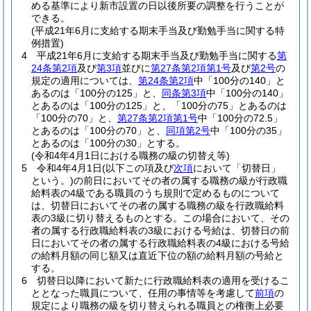
める基準により新市設置の日以後所要の調整を行うことが
できる。
(平成21年6月に支給する期末手当及び勤勉手当に関する特
例措置)
4
平成21年6月に支給する期末手当及び勤勉手当に関する
第
24条第2項
及び
第3項
並びに
第27条第2項第1号
及び
第2号
の
規定の適用については、
第24条第2項
中「100分の140」と
あるのは「100分の125」と、
同条第3項
中「100分の140」
とあるのは「100分の125」と、「100分の75」とあるのは
「100分の70」と、
第27条第2項第1号
中「100分の72.5」
とあるのは「100分の70」と、
同項第2号
中「100分の35」
とあるのは「100分の30」とする。
(令和4年4月1日における職務の級の切替え等)
5
令和4年4月1日
(以下この項及び
次項
において「切替日」
という。)
の前日においてその者の属する職務の級が行政職
給料表の4級である職員のうち規則で定めるものについて
は、切替日においてその者の属する職務の級を行政職給料
表の3級に切り替えるものとする。
この場合において、その
者の属する行政職給料表の3級における号給は、切替日の前
日においてその者の属する行政職給料表の4級における号給
の給料月額の同じ額又は直近下位の額の給料月額の号給と
する。
6
切替日以降において新たに行政職給料表の適用を受けるこ
ととなった職員について、任用の事情等を考慮して
前項
の
規定により職務の級を切り替えられる職員との権衡上必要