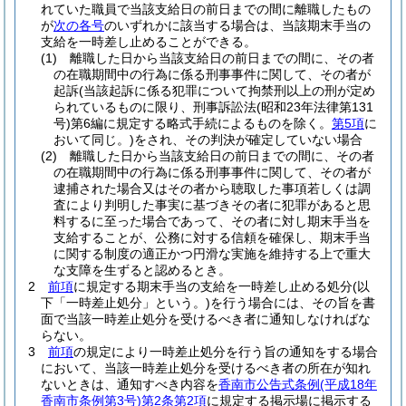
れていた職員で当該支給日の前日までの間に離職したもの
が
次の各号
のいずれかに該当する場合は、当該期末手当の
支給を一時差し止めることができる。
(1)
離職した日から当該支給日の前日までの間に、その者
の在職期間中の行為に係る刑事事件に関して、その者が
起訴
(当該起訴に係る犯罪について拘禁刑以上の刑が定め
られているものに限り、刑事訴訟法
(昭和23年法律第131
号)
第6編に規定する略式手続によるものを除く。
第5項
に
おいて同じ。)
をされ、その判決が確定していない場合
(2)
離職した日から当該支給日の前日までの間に、その者
の在職期間中の行為に係る刑事事件に関して、その者が
逮捕された場合又はその者から聴取した事項若しくは調
査により判明した事実に基づきその者に犯罪があると思
料するに至った場合であって、その者に対し期末手当を
支給することが、公務に対する信頼を確保し、期末手当
に関する制度の適正かつ円滑な実施を維持する上で重大
な支障を生ずると認めるとき。
2
前項
に規定する期末手当の支給を一時差し止める処分
(以
下「一時差止処分」という。)
を行う場合には、その旨を書
面で当該一時差止処分を受けるべき者に通知しなければな
らない。
3
前項
の規定により一時差止処分を行う旨の通知をする場合
において、当該一時差止処分を受けるべき者の所在が知れ
ないときは、通知すべき内容を
香南市公告式条例
(平成18年
香南市条例第3号)
第2条第2項
に規定する掲示場に掲示する