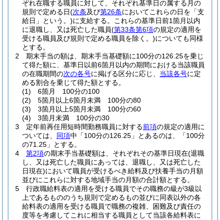
ぞれ在職する職員に対して、それぞれ基準日の属する月の
規則で定める日
(
次条
及び
第26条
においてこれらの日を「支
給日」という。)
に支給する。
これらの基準日前1箇月以内
に退職し、又は死亡した職員
(
第33条第6項
の規定の適用を
受ける職員及び規則で定める職員を除く。)
についても同様
とする。
2
期末手当の額は、期末手当基礎額に100分の126.25を乗じ
て得た額に、基準日以前6箇月以内の期間における当該職員
の在職期間の
次の各号
に掲げる区分に応じ、
当該各号
に定
める割合を乗じて得た額とする。
(1)
6箇月 100分の100
(2)
5箇月以上6箇月未満 100分の80
(3)
3箇月以上5箇月未満 100分の60
(4)
3箇月未満 100分の30
3
定年前再任用短時間勤務職員に対する
前項
の規定の適用に
ついては、
同項
中「100分の126.25」とあるのは、「100分
の71.25」とする。
4
第2項
の期末手当基礎額は、それぞれその基準日現在
(退職
し、又は死亡した職員にあっては、退職し、又は死亡した
日現在)
において職員が受けるべき給料及び扶養手当の月額
並びにこれらに対する地域手当の月額の合計額とする。
5
行政職給料表の適用を受ける職員でその職務の級が3級以
上であるもののうち規則で定めるもの並びに同表以外の各
給料表の適用を受ける職員で職務の複雑、困難及び責任の
度等を考慮してこれに相当する職員として当該各給料表に