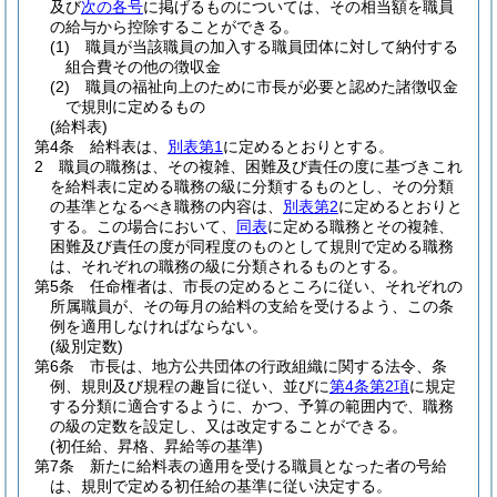
及び
次の各号
に掲げるものについては、その相当額を職員
の給与から控除することができる。
(1)
職員が当該職員の加入する職員団体に対して納付する
組合費その他の徴収金
(2)
職員の福祉向上のために市長が必要と認めた諸徴収金
で規則に定めるもの
(給料表)
第4条
給料表は、
別表第1
に定めるとおりとする。
2
職員の職務は、その複雑、困難及び責任の度に基づきこれ
を給料表に定める職務の級に分類するものとし、その分類
の基準となるべき職務の内容は、
別表第2
に定めるとおりと
する。
この場合において、
同表
に定める職務とその複雑、
困難及び責任の度が同程度のものとして規則で定める職務
は、それぞれの職務の級に分類されるものとする。
第5条
任命権者は、市長の定めるところに従い、それぞれの
所属職員が、その毎月の給料の支給を受けるよう、この条
例を適用しなければならない。
(級別定数)
第6条
市長は、地方公共団体の行政組織に関する法令、条
例、規則及び規程の趣旨に従い、並びに
第4条第2項
に規定
する分類に適合するように、かつ、予算の範囲内で、職務
の級の定数を設定し、又は改定することができる。
(初任給、昇格、昇給等の基準)
第7条
新たに給料表の適用を受ける職員となった者の号給
は、規則で定める初任給の基準に従い決定する。