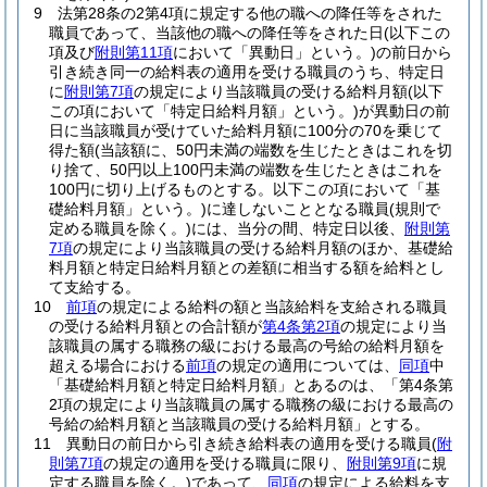
9
法第28条の2第4項に規定する他の職への降任等をされた
職員であって、当該他の職への降任等をされた日
(以下この
項及び
附則第11項
において「異動日」という。)
の前日から
引き続き同一の給料表の適用を受ける職員のうち、特定日
に
附則第7項
の規定により当該職員の受ける給料月額
(以下
この項において「特定日給料月額」という。)
が異動日の前
日に当該職員が受けていた給料月額に100分の70を乗じて
得た額
(当該額に、50円未満の端数を生じたときはこれを切
り捨て、50円以上100円未満の端数を生じたときはこれを
100円に切り上げるものとする。以下この項において「基
礎給料月額」という。)
に達しないこととなる職員
(規則で
定める職員を除く。)
には、当分の間、特定日以後、
附則第
7項
の規定により当該職員の受ける給料月額のほか、基礎給
料月額と特定日給料月額との差額に相当する額を給料とし
て支給する。
10
前項
の規定による給料の額と当該給料を支給される職員
の受ける給料月額との合計額が
第4条第2項
の規定により当
該職員の属する職務の級における最高の号給の給料月額を
超える場合における
前項
の規定の適用については、
同項
中
「基礎給料月額と特定日給料月額」とあるのは、「第4条第
2項の規定により当該職員の属する職務の級における最高の
号給の給料月額と当該職員の受ける給料月額」とする。
11
異動日の前日から引き続き給料表の適用を受ける職員
(
附
則第7項
の規定の適用を受ける職員に限り、
附則第9項
に規
定する職員を除く。)
であって、
同項
の規定による給料を支