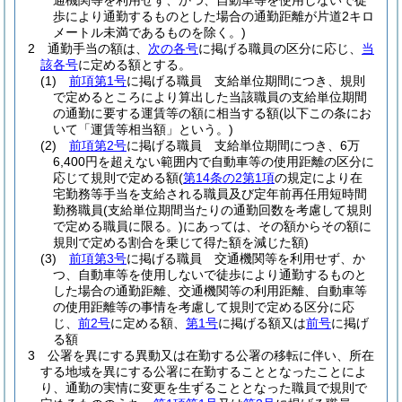
通機関等を利用せず、かつ、自動車等を使用しないで徒
歩により通勤するものとした場合の通勤距離が片道2キロ
メートル未満であるものを除く。)
2
通勤手当の額は、
次の各号
に掲げる職員の区分に応じ、
当
該各号
に定める額とする。
(1)
前項第1号
に掲げる職員 支給単位期間につき、規則
で定めるところにより算出した当該職員の支給単位期間
の通勤に要する運賃等の額に相当する額
(以下この条にお
いて「運賃等相当額」という。)
(2)
前項第2号
に掲げる職員 支給単位期間につき、6万
6,400円を超えない範囲内で自動車等の使用距離の区分に
応じて規則で定める額
(
第14条の2第1項
の規定により在
宅勤務等手当を支給される職員及び定年前再任用短時間
勤務職員
(支給単位期間当たりの通勤回数を考慮して規則
で定める職員に限る。)
にあっては、その額からその額に
規則で定める割合を乗じて得た額を減じた額)
(3)
前項第3号
に掲げる職員 交通機関等を利用せず、か
つ、自動車等を使用しないで徒歩により通勤するものと
した場合の通勤距離、交通機関等の利用距離、自動車等
の使用距離等の事情を考慮して規則で定める区分に応
じ、
前2号
に定める額、
第1号
に掲げる額又は
前号
に掲げ
る額
3
公署を異にする異動又は在勤する公署の移転に伴い、所在
する地域を異にする公署に在勤することとなったことによ
り、通勤の実情に変更を生ずることとなった職員で規則で