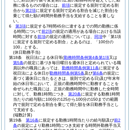
じた割合
(割り振り変更前の正規の勤務時間を超えてした勤
務に係るものの場合には、
前項
に規定する規則で定める割
合から
第2項
に規定する規則で定める割合を減じた割合)
を
乗じて得た額の時間外勤務手当を支給することを要しな
い。
6
第3項
に規定する7時間45分に達するまでの間の勤務に係
る時間について
前2項
の規定の適用がある場合における当該
時間に対する
前項
の規定の適用については、
同項
中「第1項
に規定する規則で定める割合」とあるのは、「100分の
100」とする。
(休日勤務手当)
第18条
祝日法による休日等
(
勤務時間条例第4条第1項
又は
第5条
の規定に基づき毎日曜日を週休日と定められている職
員以外の職員にあっては、
勤務時間条例第11条
に規定する
祝日法による休日が
勤務時間条例第5条
及び
第6条
の規定に
基づく週休日に当たるときは、規則で定める日)
及び年末年
始の休日等において、正規の勤務時間中に勤務することを
命ぜられた職員には、正規の勤務時間中に勤務した全時間
に対して、勤務1時間につき、
第20条
に規定する勤務1時間
当たりの給与額に100分の125から100分の150までの範囲
内で規則で定める割合を乗じて得た額を休日勤務手当とし
て支給する。
(端数計算)
第19条
第16条
に規定する勤務1時間当たりの給与額及び
前2
条
の規定により勤務1時間につき支給する時間外勤務手当又