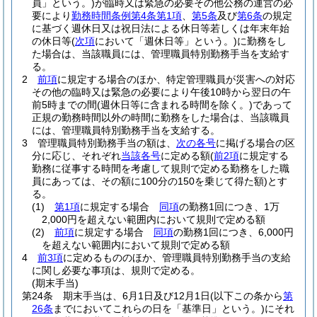
員」という。)
が臨時又は緊急の必要その他公務の運営の必
要により
勤務時間条例第4条第1項
、
第5条
及び
第6条
の規定
に基づく週休日又は祝日法による休日等若しくは年末年始
の休日等
(
次項
において「週休日等」という。)
に勤務をし
た場合は、当該職員には、管理職員特別勤務手当を支給す
る。
2
前項
に規定する場合のほか、特定管理職員が災害への対応
その他の臨時又は緊急の必要により午後10時から翌日の午
前5時までの間
(週休日等に含まれる時間を除く。)
であって
正規の勤務時間以外の時間に勤務をした場合は、当該職員
には、管理職員特別勤務手当を支給する。
3
管理職員特別勤務手当の額は、
次の各号
に掲げる場合の区
分に応じ、それぞれ
当該各号
に定める額
(
前2項
に規定する
勤務に従事する時間を考慮して規則で定める勤務をした職
員にあっては、その額に100分の150を乗じて得た額)
とす
る。
(1)
第1項
に規定する場合
同項
の勤務1回につき、1万
2,000円を超えない範囲内において規則で定める額
(2)
前項
に規定する場合
同項
の勤務1回につき、6,000円
を超えない範囲内において規則で定める額
4
前3項
に定めるもののほか、管理職員特別勤務手当の支給
に関し必要な事項は、規則で定める。
(期末手当)
第24条
期末手当は、6月1日及び12月1日
(以下この条から
第
26条
までにおいてこれらの日を「基準日」という。)
にそれ