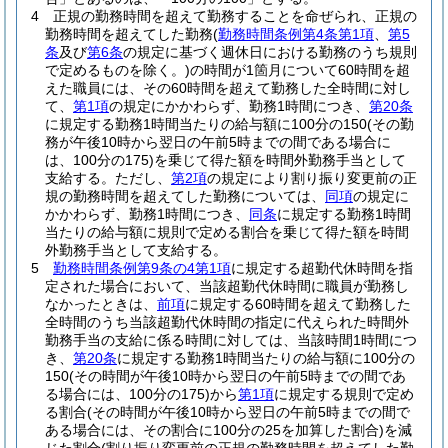
4
正規の勤務時間を超えて勤務することを命ぜられ、正規の
勤務時間を超えてした勤務
(
勤務時間条例第4条第1項
、
第5
条
及び
第6条
の規定に基づく週休日における勤務のうち規則
で定めるものを除く。)
の時間が1箇月について60時間を超
えた職員には、その60時間を超えて勤務した全時間に対し
て、
第1項
の規定にかかわらず、勤務1時間につき、
第20条
に規定する勤務1時間当たりの給与額に100分の150
(その勤
務が午後10時から翌日の午前5時までの間である場合に
は、100分の175)
を乗じて得た額を時間外勤務手当として
支給する。
ただし、
第2項
の規定により割り振り変更前の正
規の勤務時間を超えてした勤務については、
同項
の規定に
かかわらず、勤務1時間につき、
同条
に規定する勤務1時間
当たりの給与額に規則で定める割合を乗じて得た額を時間
外勤務手当として支給する。
5
勤務時間条例第9条の4第1項
に規定する超勤代休時間を指
定された場合において、当該超勤代休時間に職員が勤務し
なかったときは、
前項
に規定する60時間を超えて勤務した
全時間のうち当該超勤代休時間の指定に代えられた時間外
勤務手当の支給に係る時間に対しては、当該時間1時間につ
き、
第20条
に規定する勤務1時間当たりの給与額に100分の
150
(その時間が午後10時から翌日の午前5時までの間であ
る場合には、100分の175)
から
第1項
に規定する規則で定め
る割合
(その時間が午後10時から翌日の午前5時までの間で
ある場合には、その割合に100分の25を加算した割合)
を減