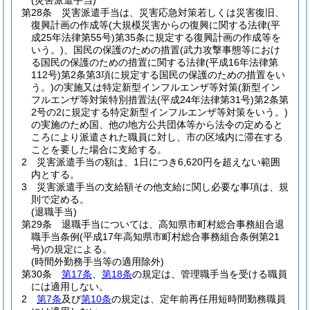
(災害派遣手当)
第28条
災害派遣手当は、災害応急対策若しくは災害復旧、
復興計画の作成等
(大規模災害からの復興に関する法律
(平
成25年法律第55号)
第35条に規定する復興計画の作成等を
いう。)
、国民の保護のための措置
(武力攻撃事態等におけ
る国民の保護のための措置に関する法律
(平成16年法律第
112号)
第2条第3項に規定する国民の保護のための措置をい
う。)
の実施又は特定新型インフルエンザ等対策
(新型イン
フルエンザ等対策特別措置法
(平成24年法律第31号)
第2条第
2号の2に規定する特定新型インフルエンザ等対策をいう。)
の実施のため国、他の地方公共団体等から法令の定めると
ころにより派遣された職員に対し、市の区域内に滞在する
ことを要した場合に支給する。
2
災害派遣手当の額は、1日につき6,620円を超えない範囲
内とする。
3
災害派遣手当の支給額その他支給に関し必要な事項は、規
則で定める。
(退職手当)
第29条
退職手当については、高知県市町村総合事務組合退
職手当条例
(平成17年高知県市町村総合事務組合条例第21
号)
の規定による。
(時間外勤務手当等の適用除外)
第30条
第17条
、
第18条
の規定は、管理職手当を受ける職員
には適用しない。
2
第7条
及び
第10条
の規定は、定年前再任用短時間勤務職員