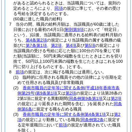
があると認められるときは、当該職員については、規則の
定めるところにより、
同項
の規定に準じて、その者の受け
る号給を決定するものとする。
(60歳に達した職員の給料)
7
当分の間、職員の給料月額は、当該職員が60歳に達した
日後における最初の4月1日
(
附則第9項
において「特定日」
という。)
以後、当該職員に適用される給料表の給料月額の
うち、
第4条第2項
の規定により当該職員の属する職務の級
並びに
第7条第1項
、
第2項
、
第4項
及び
第5項
の規定により
当該職員の受ける号給に応じた額に100分の70を乗じて得
た額
(当該額に、50円未満の端数を生じたときはこれを切り
捨て、50円以上100円未満の端数を生じたときはこれを100
円に切り上げるものとする。)
とする。
8
前項
の規定は、次に掲げる職員には適用しない。
(1)
臨時的に任用される職員その他の法律により任期を定
めて任用される職員及び非常勤職員
(2)
香南市職員の定年等に関する条例
(平成18年香南市条
例第29号)
第9条第1項
又は
第2項
の規定により法第28条の
2第1項に規定する異動期間
(
同条例第9条第1項
又は
第2項
の規定により延長された期間を含む。)
を延長された
同条
例第6条
に規定する職を占める職員
(3)
香南市職員の定年等に関する条例第4条第1項
又は
第2
項
の規定により勤務している職員
(
同条例第2条
に規定す
る定年退職日において
前項
の規定が適用されていた職員
を除く。)