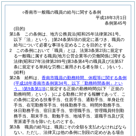
○香南市一般職の職員の給与に関する条例
平成18年3月1日
条例第45号
(目的)
第1条
この条例は、地方公務員法
(昭和25年法律第261号。
以下「法」という。)
第24条第5項の規定に基づき、職員の
給与について必要な事項を定めることを目的とする。
2
この条例において「職員」とは、法第3条第2項に規定す
る一般職に属する職員
(地方公営企業等の労働関係に関する
法律
(昭和27年法律第289号)
第3条第4号の職員及び法第57
条に規定する単純な労務に雇用される者を除く。)
をいう。
(給料)
第2条
給料は、
香南市職員の勤務時間、休暇等に関する条例
(平成18年香南市条例第34号。以下「勤務時間条例」とい
う。)
第9条第1項
に規定する正規の勤務時間
(以下「正規の
勤務時間」という。)
による勤務に対する報酬であって、こ
の条例に定める扶養手当、住居手当、通勤手当、単身赴任
手当、在宅勤務等手当、特殊勤務手当、時間外勤務手当、
休日勤務手当、宿日直手当、管理職手当、管理職員特別勤
務手当、期末手当、勤勉手当、地域手当、退職手当及び災
害派遣手当を除いたものとする。
第3条
職員の給与は、職員にその全額を支払わなければなら
ない。
ただし、法律又は他の条例に別段の定めがある場合