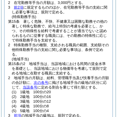
2
在宅勤務等手当の月額は、3,000円とする。
3
前2項
に規定するもののほか、在宅勤務等手当の支給に関
し必要な事項は、規則で定める。
(特殊勤務手当)
第15条
著しく危険、不快、不健康又は困難な勤務その他の
著しく特殊な勤務で、給与上特別の考慮を必要とし、か
つ、その特殊性を給料で考慮することが適当でないと認め
られるものに従事する職員には、その勤務の特殊性に応じ
て特殊勤務手当を支給する。
2
特殊勤務手当の種類、支給される職員の範囲、支給額その
他特殊勤務手当の支給に関し必要な事項は、条例で定め
る。
(地域手当)
第15条の2
地域手当は、当該地域における民間の賃金水準
を基礎とし、当該地域における物価等を考慮して規則で定
める地域に在勤する職員に支給する。
2
地域手当の月額は、給料、管理職手当及び扶養手当の月額
の合計額に、
次の各号
に掲げる地域手当の級地の区分に応
じて、
当該各号
に定める割合を乗じて得た額とする。
(1)
1級地 100分の20
(2)
2級地 100分の16
(3)
3級地 100分の12
(4)
4級地 100分の8
(5)
5級地 100分の4
3
前項
の地域手当の級地は、規則で定める。