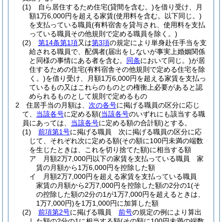
(1)
自ら居住するため住宅
(貸間を含む。)
を借り受け、月
額1万6,000円を超える家賃
(使用料を含む。以下同じ。)
を支払っている職員
(有料宿舎を貸与され、使用料を支払
っている職員その他規則で定める職員を除く。)
(2)
第14条第1項
又は
第3項
の規定により単身赴任手当を支
給される職員で、配偶者
(届出をしないが事実上婚姻関係
と同様の事情にある者を含む。
同条
において同じ。)
が居
住するための住宅
(有料宿舎その他規則で定める住宅を除
く。)
を借り受け、月額1万6,000円を超える家賃を支払っ
ているもの又はこれらのものとの権衡上必要があると認
められるものとして規則で定めるもの
2
住居手当の月額は、
次の各号
に掲げる職員の区分に応じ
て、
当該各号
に定める額
(
当該各号
のいずれにも該当する職
員にあっては、
当該各号
に定める額の合計額)
とする。
(1)
前項第1号
に掲げる職員 次に掲げる職員の区分に応
じて、それぞれ次に定める額
(その額に100円未満の端数
を生じたときは、これを切り捨てた額)
に相当する額
ア
月額2万7,000円以下の家賃を支払っている職員 家
賃の月額から1万6,000円を控除した額
イ
月額2万7,000円を超える家賃を支払っている職員
家賃の月額から2万7,000円を控除した額の2分の1
(そ
の控除した額の2分の1が1万7,000円を超えるときは、
1万7,000円)
を1万1,000円に加算した額
(2)
前項第2号
に掲げる職員
前号
の規定の例により算出
した額の2分の1に相当する額
(その額に100円未満の端数