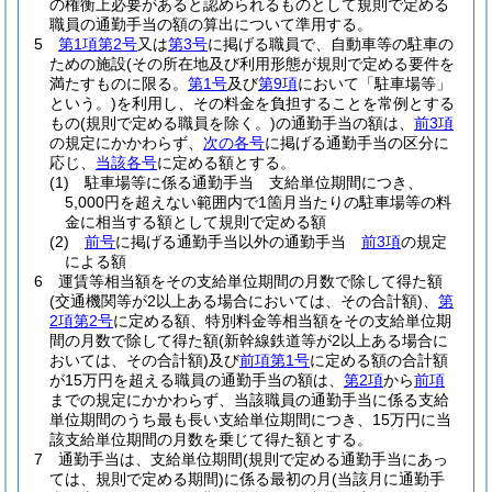
の権衡上必要があると認められるものとして規則で定める
職員の通勤手当の額の算出について準用する。
5
第1項第2号
又は
第3号
に掲げる職員で、自動車等の駐車の
ための施設
(その所在地及び利用形態が規則で定める要件を
満たすものに限る。
第1号
及び
第9項
において「駐車場等」
という。)
を利用し、その料金を負担することを常例とする
もの
(規則で定める職員を除く。)
の通勤手当の額は、
前3項
の規定にかかわらず、
次の各号
に掲げる通勤手当の区分に
応じ、
当該各号
に定める額とする。
(1)
駐車場等に係る通勤手当 支給単位期間につき、
5,000円を超えない範囲内で1箇月当たりの駐車場等の料
金に相当する額として規則で定める額
(2)
前号
に掲げる通勤手当以外の通勤手当
前3項
の規定
による額
6
運賃等相当額をその支給単位期間の月数で除して得た額
(交通機関等が2以上ある場合においては、その合計額)
、
第
2項第2号
に定める額、特別料金等相当額をその支給単位期
間の月数で除して得た額
(新幹線鉄道等が2以上ある場合に
おいては、その合計額)
及び
前項第1号
に定める額の合計額
が15万円を超える職員の通勤手当の額は、
第2項
から
前項
までの規定にかかわらず、当該職員の通勤手当に係る支給
単位期間のうち最も長い支給単位期間につき、15万円に当
該支給単位期間の月数を乗じて得た額とする。
7
通勤手当は、支給単位期間
(規則で定める通勤手当にあっ
ては、規則で定める期間)
に係る最初の月
(当該月に通勤手