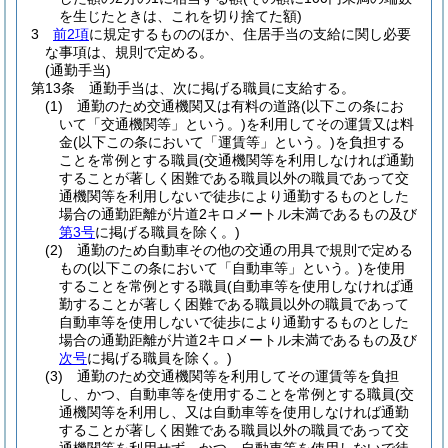
を生じたときは、これを切り捨てた額)
3
前2項
に規定するもののほか、住居手当の支給に関し必要
な事項は、規則で定める。
(通勤手当)
第13条
通勤手当は、次に掲げる職員に支給する。
(1)
通勤のため交通機関又は有料の道路
(以下この条にお
いて「交通機関等」という。)
を利用してその運賃又は料
金
(以下この条において「運賃等」という。)
を負担する
ことを常例とする職員
(交通機関等を利用しなければ通勤
することが著しく困難である職員以外の職員であって交
通機関等を利用しないで徒歩により通勤するものとした
場合の通勤距離が片道2キロメートル未満であるもの及び
第3号
に掲げる職員を除く。)
(2)
通勤のため自動車その他の交通の用具で規則で定める
もの
(以下この条において「自動車等」という。)
を使用
することを常例とする職員
(自動車等を使用しなければ通
勤することが著しく困難である職員以外の職員であって
自動車等を使用しないで徒歩により通勤するものとした
場合の通勤距離が片道2キロメートル未満であるもの及び
次号
に掲げる職員を除く。)
(3)
通勤のため交通機関等を利用してその運賃等を負担
し、かつ、自動車等を使用することを常例とする職員
(交
通機関等を利用し、又は自動車等を使用しなければ通勤
することが著しく困難である職員以外の職員であって交