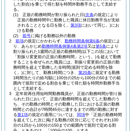
した割合)
を乗じて得た額を時間外勤務手当として支給す
る。
(1)
正規の勤務時間が割り振られた日
(
次条
の規定により
正規の勤務時間中に勤務した職員に休日勤務手当が支給
されることとなる日を除く。
第3項
において同じ。)
にお
ける勤務
(2)
前号
に掲げる勤務以外の勤務
2
前項
の規定にかかわらず、
勤務時間条例第6条
の規定によ
り、あらかじめ
勤務時間条例第4条第2項
又は
第5条
により
割り振られた1週間の正規の勤務時間
(以下この項において
「割振り変更前の正規の勤務時間」という。)
を超えて勤務
することを命ぜられた職員には、割振り変更前の正規の勤
務時間を超えて勤務した全時間
(規則で定める時間を除
く。)
に対して、勤務1時間につき、
第20条
に規定する勤務
1時間当たりの給与額に100分の25から100分の50までの範
囲内で規則で定める割合を乗じて得た額を時間外勤務手当
として支給する。
3
定年前再任用短時間勤務職員が、正規の勤務時間が割り振
られた日において、正規の勤務時間を超えてした勤務のう
ち、その勤務の時間とその勤務した日における正規の勤務
時間との合計が7時間45分に達するまでの間の勤務に対す
る
第1項
の規定の適用については、
同項
中「正規の勤務時間
を超えてした次に掲げる勤務の区分に応じてそれぞれ100
分の125から100分の150までの範囲内で規則で定める割
合」とあるのは、「100分の100」とする。