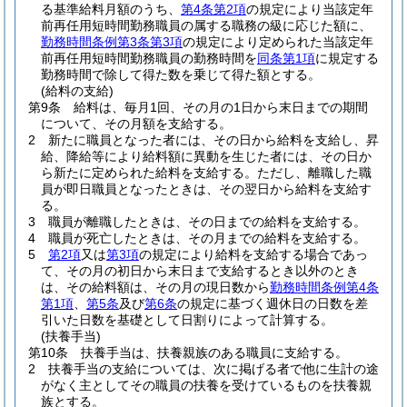
る基準給料月額のうち、
第4条第2項
の規定により当該定年
前再任用短時間勤務職員の属する職務の級に応じた額に、
勤務時間条例第3条第3項
の規定により定められた当該定年
前再任用短時間勤務職員の勤務時間を
同条第1項
に規定する
勤務時間で除して得た数を乗じて得た額とする。
(給料の支給)
第9条
給料は、毎月1回、その月の1日から末日までの期間
について、その月額を支給する。
2
新たに職員となった者には、その日から給料を支給し、昇
給、降給等により給料額に異動を生じた者には、その日か
ら新たに定められた給料を支給する。
ただし、離職した職
員が即日職員となったときは、その翌日から給料を支給す
る。
3
職員が離職したときは、その日までの給料を支給する。
4
職員が死亡したときは、その月までの給料を支給する。
5
第2項
又は
第3項
の規定により給料を支給する場合であっ
て、その月の初日から末日まで支給するとき以外のとき
は、その給料額は、その月の現日数から
勤務時間条例第4条
第1項
、
第5条
及び
第6条
の規定に基づく週休日の日数を差
引いた日数を基礎として日割りによって計算する。
(扶養手当)
第10条
扶養手当は、扶養親族のある職員に支給する。
2
扶養手当の支給については、次に掲げる者で他に生計の途
がなく主としてその職員の扶養を受けているものを扶養親
族とする。