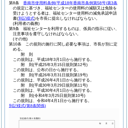
第8条
香南市使用料条例
(平成18年香南市条例第58号)
第3条
の規定に基づき、福祉センターの使用料の減額又は免除を
受けようとする者は、福祉センター使用料の減免承認申請
書
(
別記様式
)
を市長に提出しなければならない。
(利用者の義務)
第9条
福祉センターを利用するものは、係員の指示に従い、
注意事項を遵守しなければならない。
(その他)
第10条
この規則の施行に関し必要な事項は、市長が別に定
める。
附
則
この規則は、平成18年3月1日から施行する。
附
則
(平成25年3月15日
規則第12号)
この規則は、公布の日から施行する。
附
則
(平成26年3月31日
規則第19号)
この規則は、平成26年4月1日から施行する。
附
則
(平成30年3月29日
規則第11号)
この規則は、平成30年4月1日から施行する。
附
則
(令和4年3月25日
規則第10号)
この規則は、令和4年4月1日から施行する。
別記様式
(第8条関係)