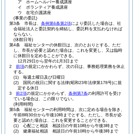
ア
ホームヘルパー養成講座
イ
ボランティア養成講座
ウ
在宅介護講座
(事業の委託)
第3条
市長は、
条例第6条第2項
により委託した場合は、社
会福祉法人と委託契約を締結し、委託料を支払わなければ
ならない。
(休館日等)
第4条
福祉センターの休館日は、次のとおりとする。
ただ
し、市長が必要と認めた場合は、これを変更し、又は臨時
に休館日を定めることができる。
12月29日から翌年の1月3日まで
2
前項
の規定にかかわらず、次の日は、事務処理業務を休止
する。
(1)
毎週土曜日及び日曜日
(2)
国民の祝日に関する法律
(昭和23年法律第178号)
に規
定する休日
3
前2項
の規定にかかわらず、
条例第7条
の利用許可を受け
ている場合は、この限りでない。
(利用時間)
第5条
福祉センターの利用時間は、次に定める場合を除き、
午前8時30分から午後10時までとする。
ただし、市長が必
要と認めた場合は、これを変更することができる。
(1)
心配ごと相談 相談日の午前10時から午後3時まで
(2)
健康福祉相談 相談日の午前10時から午後3時まで