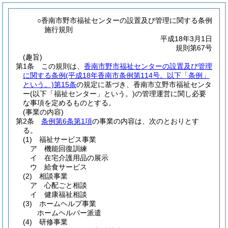
○香南市野市福祉センターの設置及び管理に関する条例
施行規則
平成18年3月1日
規則第67号
(趣旨)
第1条
この規則は、
香南市野市福祉センターの設置及び管理
に関する条例
(平成18年香南市条例第114号。以下「条例」
という。)
第15条
の規定に基づき、香南市立野市福祉センタ
ー
(以下「福祉センター」という。)
の管理運営に関し必要
な事項を定めるものとする。
(事業の内容)
第2条
条例第6条第1項
の事業の内容は、次のとおりとす
る。
(1)
福祉サービス事業
ア
機能回復訓練
イ
在宅介護用品の展示
ウ
給食サービス
(2)
相談事業
ア
心配ごと相談
イ
健康福祉相談
(3)
ホームヘルプ事業
ホームヘルパー派遣
(4)
研修事業