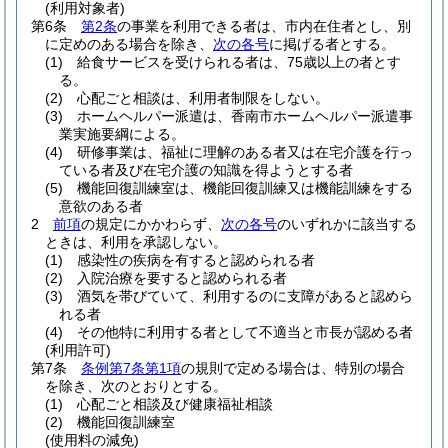
(利用対象者)
第6条
第2条
の事業を利用できる者は、市内在住者とし、別
に定めのある場合を除き、
次の各号
に掲げる者とする。
(1)
給食サービスを受けられる者は、75歳以上の者とす
る。
(2)
心配ごと相談は、利用者制限をしない。
(3)
ホームヘルパー派遣は、香南市ホームヘルパー派遣事
業実施要綱による。
(4)
研修事業は、福祉に理解のある者又は在宅介護を行っ
ている者及び在宅介護の知識を得ようとする者
(5)
機能回復訓練室は、機能回復訓練又は機能訓練をする
意欲のある者
2
前項
の規定にかかわらず、
次の各号
のいずれかに該当する
ときは、利用を承認しない。
(1)
感染性の疾病を有すると認められる者
(2)
入院治療を要すると認められる者
(3)
酒気を帯びていて、利用するのに支障があると認めら
れる者
(4)
その他特に利用する者として不適当と市長が認める者
(利用許可)
第7条
条例第7条第1項
の規則で定める場合は、特別の場合
を除き、次のとおりとする。
(1)
心配ごと相談及び健康福祉相談
(2)
機能回復訓練室
(使用料の減免)