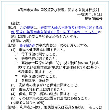
○香南市大峰の里設置及び管理に関する条例施行規則
平成18年3月1日
規則第96号
(趣旨)
第1条
この規則
は、
香南市大峰の里設置及び管理に関する条
例
(平成18年香南市条例第133号。以下「条例」という。)
の
施行に関し必要な事項を定めるものとする。
(事業の内容)
第2条
条例第5条
の事業内容は、次のとおりとする。
(1)
市民の健康増進に関すること。
ア
母子保健に関すること。
イ
栄養指導に関すること。
ウ
高齢者の医療の確保に関する法律
(昭和57年法律第
80号)
及び健康増進法
(平成14年法律第103号)
に基づく
各種事業に関すること。
エ
精神保健に関すること。
オ
各種講座、研修等
(2)
高齢者の生きがいと保健に関すること。
(3)
市民の福祉向上に関すること。
(4)
保健、医療、福祉の連携に関すること。
(5)
その他大峰の里の設置目的達成に必要なこと。
(損傷又は滅失の届出)
第3条
利用者が建物、附属設備又は器具を破損し、若しくは