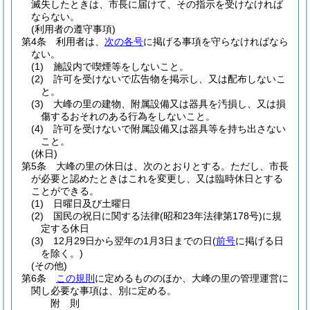
滅失したときは、市長に届けて、その指示を受けなければ
ならない。
(利用者の遵守事項)
第4条
利用者は、
次の各号
に掲げる事項を守らなければなら
ない。
(1)
施設内で喫煙等をしないこと。
(2)
許可を受けないで広告物を掲示し、又は配布しないこ
と。
(3)
大峰の里の建物、附属設備又は器具を汚損し、又は損
傷するおそれのある行為をしないこと。
(4)
許可を受けないで附属設備又は器具等を持ち出さない
こと。
(休日)
第5条
大峰の里の休日は、次のとおりとする。
ただし、市長
が必要と認めたときはこれを変更し、又は臨時休日とする
ことができる。
(1)
日曜日及び土曜日
(2)
国民の祝日に関する法律
(昭和23年法律第178号)
に規
定する休日
(3)
12月29日から翌年の1月3日までの日
(
前号
に掲げる日
を除く。)
(その他)
第6条
この規則
に定めるもののほか、大峰の里の管理運営に
関し必要な事項は、別に定める。
附
則