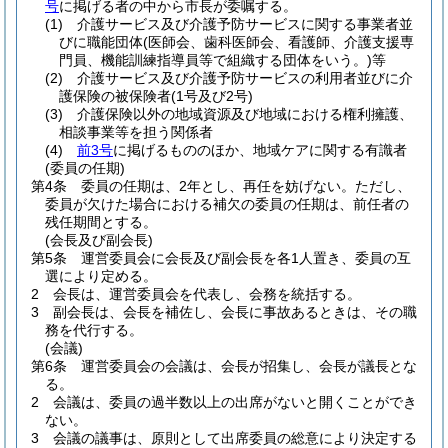
号
に掲げる者の中から市長が委嘱する。
(1)
介護サービス及び介護予防サービスに関する事業者並
びに職能団体
(医師会、歯科医師会、看護師、介護支援専
門員、機能訓練指導員等で組織する団体をいう。)
等
(2)
介護サービス及び介護予防サービスの利用者並びに介
護保険の被保険者
(1号及び2号)
(3)
介護保険以外の地域資源及び地域における権利擁護、
相談事業等を担う関係者
(4)
前3号
に掲げるもののほか、地域ケアに関する有識者
(委員の任期)
第4条
委員の任期は、2年とし、再任を妨げない。
ただし、
委員が欠けた場合における補欠の委員の任期は、前任者の
残任期間とする。
(会長及び副会長)
第5条
運営委員会に会長及び副会長を各1人置き、委員の互
選により定める。
2
会長は、運営委員会を代表し、会務を統括する。
3
副会長は、会長を補佐し、会長に事故あるときは、その職
務を代行する。
(会議)
第6条
運営委員会の会議は、会長が招集し、会長が議長とな
る。
2
会議は、委員の過半数以上の出席がないと開くことができ
ない。
3
会議の議事は、原則として出席委員の総意により決定する