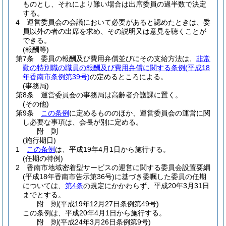
ものとし、それにより難い場合は出席委員の過半数で決定
する。
4
運営委員会の会議において必要があると認めたときは、委
員以外の者の出席を求め、その説明又は意見を聴くことが
できる。
(報酬等)
第7条
委員の報酬及び費用弁償並びにその支給方法は、
非常
勤の特別職の職員の報酬及び費用弁償に関する条例
(平成18
年香南市条例第39号)
の定めるところによる。
(事務局)
第8条
運営委員会の事務局は高齢者介護課に置く。
(その他)
第9条
この条例
に定めるもののほか、運営委員会の運営に関
し必要な事項は、会長が別に定める。
附
則
(施行期日)
1
この条例
は、平成19年4月1日から施行する。
(任期の特例)
2
香南市地域密着型サービスの運営に関する委員会設置要綱
(平成18年香南市告示第36号)
に基づき委嘱した委員の任期
については、
第4条
の規定にかかわらず、平成20年3月31日
までとする。
附
則
(平成19年12月27日
条例第49号)
この条例は、平成20年4月1日から施行する。
附
則
(平成24年3月26日
条例第9号)