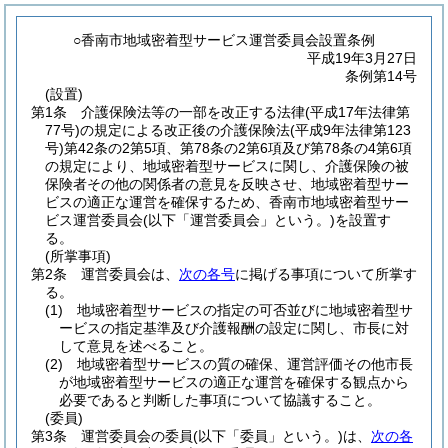
○香南市地域密着型サービス運営委員会設置条例
平成19年3月27日
条例第14号
(設置)
第1条
介護保険法等の一部を改正する法律
(平成17年法律第
77号)
の規定による改正後の介護保険法
(平成9年法律第123
号)
第42条の2第5項、第78条の2第6項及び第78条の4第6項
の規定により、地域密着型サービスに関し、介護保険の被
保険者その他の関係者の意見を反映させ、地域密着型サー
ビスの適正な運営を確保するため、香南市地域密着型サー
ビス運営委員会
(以下「運営委員会」という。)
を設置す
る。
(所掌事項)
第2条
運営委員会は、
次の各号
に掲げる事項について所掌す
る。
(1)
地域密着型サービスの指定の可否並びに地域密着型サ
ービスの指定基準及び介護報酬の設定に関し、市長に対
して意見を述べること。
(2)
地域密着型サービスの質の確保、運営評価その他市長
が地域密着型サービスの適正な運営を確保する観点から
必要であると判断した事項について協議すること。
(委員)
第3条
運営委員会の委員
(以下「委員」という。)
は、
次の各