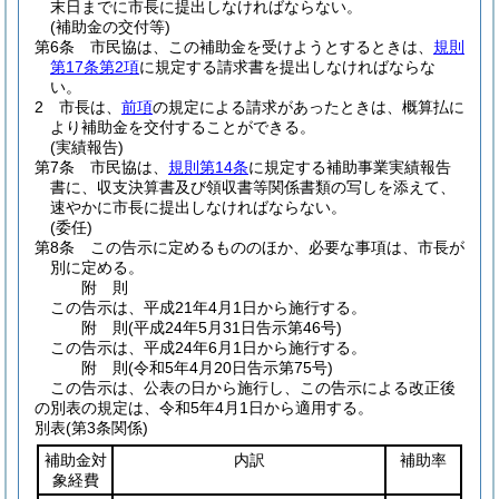
末日までに市長に提出しなければならない。
(補助金の交付等)
第6条
市民協は、この補助金を受けようとするときは、
規則
第17条第2項
に規定する請求書を提出しなければならな
い。
2
市長は、
前項
の規定による請求があったときは、概算払に
より補助金を交付することができる。
(実績報告)
第7条
市民協は、
規則第14条
に規定する補助事業実績報告
書に、収支決算書及び領収書等関係書類の写しを添えて、
速やかに市長に提出しなければならない。
(委任)
第8条
この告示に定めるもののほか、必要な事項は、市長が
別に定める。
附
則
この告示は、平成21年4月1日から施行する。
附
則
(平成24年5月31日
告示第46号)
この告示は、平成24年6月1日から施行する。
附
則
(令和5年4月20日
告示第75号)
この告示は、公表の日から施行し、この告示による改正後
の別表の規定は、令和5年4月1日から適用する。
別表
(第3条関係)
補助金対
内訳
補助率
象経費