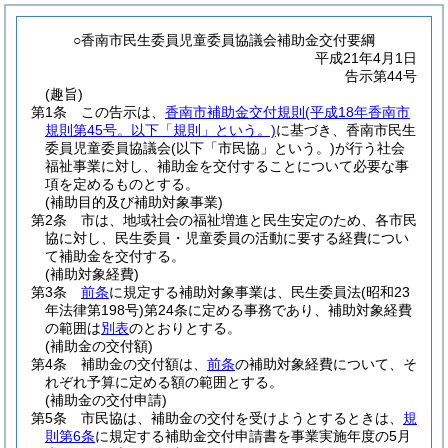
○香南市民生委員児童委員協議会補助金交付要綱
平成21年4月1日
告示第44号
(趣旨)
第1条
この告示は、
香南市補助金交付規則
(平成18年香南市
規則第45号。以下「規則」という。)
に基づき、香南市民生
委員児童委員協議会
(以下「市民協」という。)
が行う社会
福祉事業に対し、補助金を交付することについて必要な事
項を定めるものとする。
(補助目的及び補助対象事業)
第2条
市は、地域社会の福祉増進と民生安定のため、各市民
協に対し、民生委員・児童委員の活動に要する経費につい
て補助金を交付する。
(補助対象経費)
第3条
前条
に規定する補助対象事業は、民生委員法
(昭和23
年法律第198号)
第24条に定める事務であり、補助対象経費
の範囲は
別表
のとおりとする。
(補助金の交付額)
第4条
補助金の交付額は、
前条
の補助対象経費について、そ
れぞれ予算に定める額の範囲とする。
(補助金の交付申請)
第5条
市民協は、補助金の交付を受けようとするときは、
規
則第6条
に規定する補助金交付申請書を事業実施年度の5月