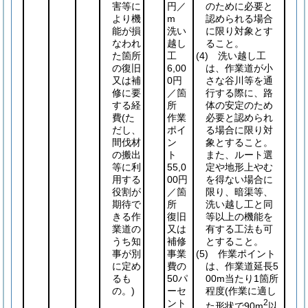
害等に
円／
のために必要と
より機
m
認められる場合
能が損
洗い
に限り対象とす
なわれ
越し
ること。
た箇所
工
(4)
洗い越し工
の復旧
6,00
は、作業道が小
又は補
0円
さな谷川等を通
修に要
／箇
行する際に、路
する経
所
体の安定のため
費
(た
作業
必要と認められ
だし、
ポイ
る場合に限り対
間伐材
ン
象とすること。
の搬出
ト
また、ルート選
等に利
55,0
定や地形上やむ
用する
00円
を得ない場合に
役割が
／箇
限り、暗渠等、
期待で
所
洗い越し工と同
きる作
復旧
等以上の機能を
業道の
又は
有する工法も可
うち知
補修
とすること。
事が別
事業
(5)
作業ポイント
に定め
費の
は、作業道延長5
るも
50パ
00m当たり1箇所
の。)
ーセ
程度
(作業に適し
ント
2
た形状で90m
以