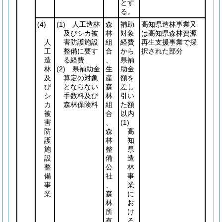
とす
る。
(4)
(1)
人工造林
森
補助
高知県造林事業又
及びシカ被
林
対象
は高知県森林資源
人
害防護施設
組
経費
再生支援事業で採
工
整備に要す
合
から
択された部分
造
る経費
、
県補
林
(2)
県補助金
生
助金
及
算定の対象
産
額を
び
とならない
森
差し
シ
手数料及び
林
引い
カ
森林保険料
組
た額
被
合
以内
害
、
(1)
防
森
高
護
林
知
施
整
県
設
備
造
整
公
林
備
社
事
事
、
業
業
森
に
林
お
所
け
有
る