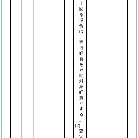
上
回
る
場
合
は
、
実
行
経
費
を
補
助
対
象
経
費
と
す
る
。
(2)
査
定