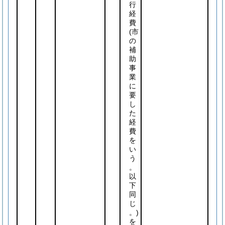
行
経
費
(市
の
補
助
事
業
に
要
し
た
経
費
を
い
う
。
以
下
同
じ
。)
を