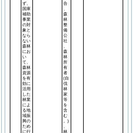
ず、
合
国庫
、
補助
森
事業
林
の対
整
象と
備
なら
公
ない
社
森林
、
にお
森
い
林
て、
所
森林
有
資源
者
を有
(自
効に
伐
活用
林
した
家
林業
等
によ
を
る地
含
域振
む
興の
。)
ため
、
に行
林