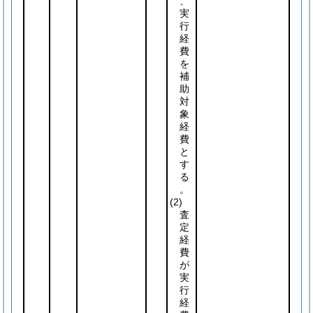
、
実
行
経
費
を
補
助
対
象
経
費
と
す
る
。
(2)
査
定
経
費
が
実
行
経