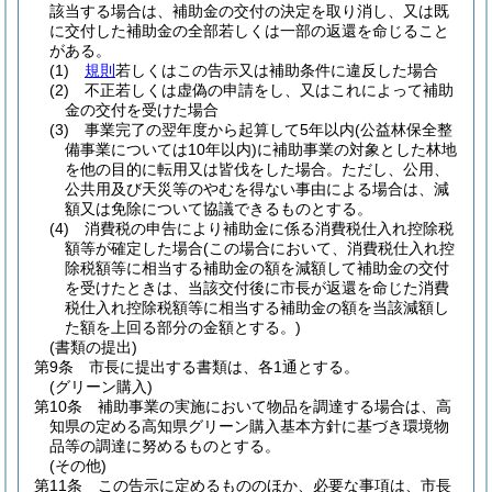
該当する場合は、補助金の交付の決定を取り消し、又は既
に交付した補助金の全部若しくは一部の返還を命じること
がある。
(1)
規則
若しくはこの告示又は補助条件に違反した場合
(2)
不正若しくは虚偽の申請をし、又はこれによって補助
金の交付を受けた場合
(3)
事業完了の翌年度から起算して5年以内
(公益林保全整
備事業については10年以内)
に補助事業の対象とした林地
を他の目的に転用又は皆伐をした場合。
ただし、公用、
公共用及び天災等のやむを得ない事由による場合は、減
額又は免除について協議できるものとする。
(4)
消費税の申告により補助金に係る消費税仕入れ控除税
額等が確定した場合
(この場合において、消費税仕入れ控
除税額等に相当する補助金の額を減額して補助金の交付
を受けたときは、当該交付後に市長が返還を命じた消費
税仕入れ控除税額等に相当する補助金の額を当該減額し
た額を上回る部分の金額とする。)
(書類の提出)
第9条
市長に提出する書類は、各1通とする。
(グリーン購入)
第10条
補助事業の実施において物品を調達する場合は、高
知県の定める高知県グリーン購入基本方針に基づき環境物
品等の調達に努めるものとする。
(その他)
第11条
この告示に定めるもののほか、必要な事項は、市長