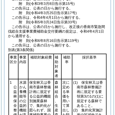
附
則
(令和3年3月8日
告示第15号)
この告示は、公表の日から施行する。
附
則
(令和4年3月25日
告示第17号)
この告示は、令和4年4月1日から施行する。
附
則
(令和5年3月24日
告示第33号)
この告示は、公表の日から施行し、改正後の香南市緊急間
伐総合支援事業費補助金交付要綱の規定は、令和4年4月1日
から適用する。
附
則
(令和6年8月16日
告示第119号)
この告示は、公表の日から施行する。
別表
(第3条関係)
事業
事業
補助対象経費
補
補助
採択基準
区分
内容
助
率
対
象
者
1
水源
保安林又は香
森
次に
(1)
保安林又は香
公
かん
南市森林整備
林
定め
南市森林整備計
益
養機
計画に規定す
組
る単
画に規定する要
林
能等
る公益的機能
合
価を
領第3の1の
(1)
に
保
の公
別施業森林
、
用い
規定する森林で
全
益的
で、集約化が
生
て算
あること。
整
機能
図られず、国
産
出し
(2)
集約化実施計
備
が高
庫補助事業の
森
た額
画の区域外であ