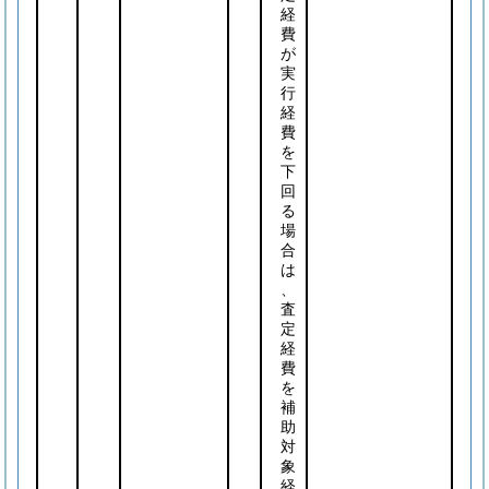
経
費
が
実
行
経
費
を
下
回
る
場
合
は
、
査
定
経
費
を
補
助
対
象
経