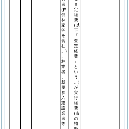
者
査
(自
定
伐
経
林
費
家
(以
等
下
を
「
含
査
む
定
。)
経
、
費
林
」
業
と
者
い
、
う
新
。)
規
が
参
実
入
行
建
経
設
費
業
(市
者
の
等
補
助