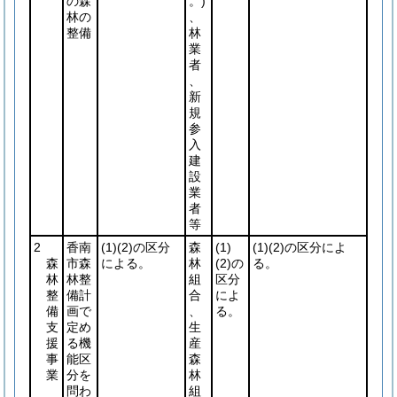
の森
。)
林の
、
整備
林
業
者
、
新
規
参
入
建
設
業
者
等
2
香南
(1)
(2)
の区分
森
(1)
(1)
(2)
の区分によ
森
市森
による。
林
(2)
の
る。
林
林整
組
区分
整
備計
合
によ
備
画で
、
る。
支
定め
生
援
る機
産
事
能区
森
業
分を
林
問わ
組