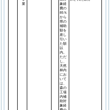
業
象経
費の
85％
から
県の
補助
額を
差し
引い
た額
以
内。
ただ
し、
天然
林内
にお
いて
は、
森の
工場
内補
助対
象経
費の