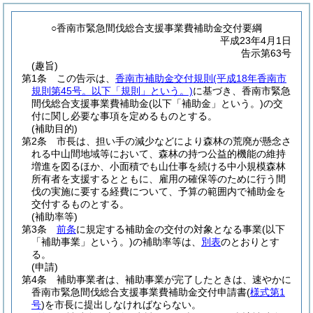
○香南市緊急間伐総合支援事業費補助金交付要綱
平成23年4月1日
告示第63号
(趣旨)
第1条
この告示は、
香南市補助金交付規則
(平成18年香南市
規則第45号。以下「規則」という。)
に基づき、香南市緊急
間伐総合支援事業費補助金
(以下「補助金」という。)
の交
付に関し必要な事項を定めるものとする。
(補助目的)
第2条
市長は、担い手の減少などにより森林の荒廃が懸念さ
れる中山間地域等において、森林の持つ公益的機能の維持
増進を図るほか、小面積でも山仕事を続ける中小規模森林
所有者を支援するとともに、雇用の確保等のために行う間
伐の実施に要する経費について、予算の範囲内で補助金を
交付するものとする。
(補助率等)
第3条
前条
に規定する補助金の交付の対象となる事業
(以下
「補助事業」という。)
の補助率等は、
別表
のとおりとす
る。
(申請)
第4条
補助事業者は、補助事業が完了したときは、速やかに
香南市緊急間伐総合支援事業費補助金交付申請書
(
様式第1
号
)
を市長に提出しなければならない。