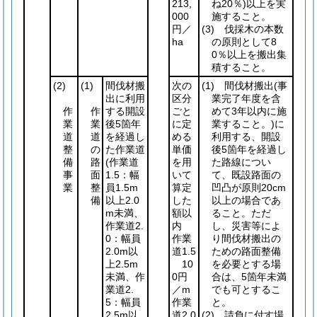
213,
ね20％)
以上を実
000
施すること。
円／
(3)
伐採木の本数
ha
の原則として8
0％以上を搬出集
積すること。
(2)
(1)
間伐材搬
次の
(1)
間伐材搬出
(事
出に利用
区分
業完了年度を含
作
作
する開設
ごと
めて3年以内に施
業
業
後5箇年
に定
業すること。)
に
道
道
を経過し
める
利用する、開設
整
の
た作業道
単価
後5箇年を経過し
備
路
(作業道
を用
た路線につい
事
面
1.5：幅
いて
て、既設路面の
業
整
員1.5m
算定
凹凸が原則20cm
備
以上2.0
した
以上の場合であ
m未満、
額以
ること。ただ
作業道2.
内
し、災害等によ
0：幅員
作業
り間伐材搬出の
2.0m以
道1.5
ための路面整備
上2.5m
10
を必要とする場
未満、作
0円
合は、5箇年未満
業道2.
／m
でも可とするこ
5：幅員
作業
と。
2.5m以
道2.0
(2)
請負に付す場