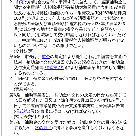
2
前項
の補助金の交付を申請するに当たって、当該補助金に
関する消費税仕入控除税額等
(補助対象経費に含まれる消費
税及び地方消費税相当額のうち、消費税法
(昭和63年法律第
108号)
の規定により仕入れに係る消費税額として控除でき
る部分の金額及び当該金額に地方税法
(昭和25年法律第226
号)
に規定する地方消費税の税率を乗じて得た金額をいう。
以下同じ。)
を減額して交付申請しなければならない。
ただ
し、申請時において当該消費税仕入控除額等が明らかでな
いものについては、この限りでない。
(交付決定)
第5条
市長は、
前条
の規定により提出された申請書を審査の
結果、補助金の交付が適当であると認めるときは、補助金
交付決定通知書
(
様式第2号
)
により補助事業者に対して通知
するものとする。
2
市長は、補助金の交付決定に際し、必要な条件を付するこ
とができる。
(実績報告)
第6条
補助事業者は、補助金の交付の決定の日から起算して
45日を経過した日又は当該年度の3月31日のいずれか早い
日までに香南市緊急間伐総合支援事業費補助金実績報告書
(
様式第3号
)
を市長に提出しなければならない。
(補助金交付の条件)
第7条
補助金の交付を受けた者は、補助金交付の目的を達成
するため、
次の各号
に掲げる事項を遵守しなければならな
い。