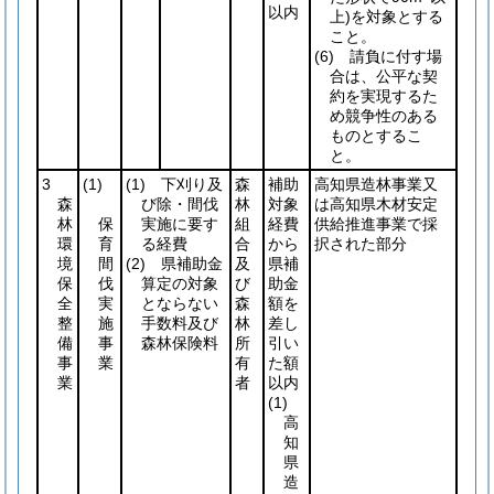
以内
上)
を対象とする
こと。
(6)
請負に付す場
合は、公平な契
約を実現するた
め競争性のある
ものとするこ
と。
3
(1)
(1)
下刈り及
森
補助
高知県造林事業又
森
び除・間伐
林
対象
は高知県木材安定
林
保
実施に要す
組
経費
供給推進事業で採
環
育
る経費
合
から
択された部分
境
間
(2)
県補助金
及
県補
保
伐
算定の対象
び
助金
全
実
とならない
森
額を
整
施
手数料及び
林
差し
備
事
森林保険料
所
引い
事
業
有
た額
業
者
以内
(1)
高
知
県
造