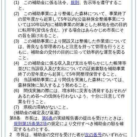
(1)
この補助金に係る法令、
規則
、告示等を遵守するこ
と。
(2)
この補助事業により整備した森林について、事業終了
の翌年度から起算して5年以内
(公益林保全整備事業につ
いては10年以内)
に補助事業の対象とした林地を他の目的
に転用等
(皆伐を含む。)
する場合はあらかじめ市長にそ
の旨を届け出ること。
(3)
この補助事業により開設又は整備した作業道について
は、善良なる管理者のもと注意を持って管理を行うとと
もに、補助金の交付の目的に沿って効率的な運営を図る
こと。
(4)
この補助金に係る収入及び支出を明らかにした帳簿等
並びに当該収入及び支出についての証拠書類を補助事業
終了の翌年度から起算して5年間整理保管すること。
(5)
当該補助事業により間伐を実施した森林については、
森林保険に加入するよう努めること。
(6)
間伐実施の際には、増水時に災害を誘発するおそれが
あるため谷への伐倒を行わないよう、十分に注意して作
業を行うこと。
(7)
県税の滞納がないこと。
(補助金の確定及び返還)
第8条
市長は、
第6条
の実績報告書の提出を受けたときは、
規則第15条第2項
の規定により交付すべき補助金の額を確
定するものとする。
2
市長は、補助金の交付を受けた者が
次の各号
のいずれかに