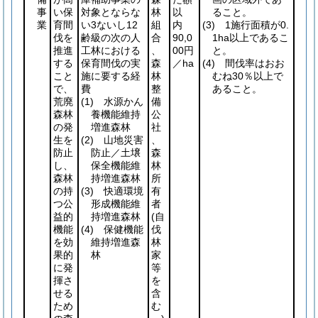
事
い保
対象とならな
林
以
ること。
業
育間
い3ないし12
組
内
(3)
1施行面積が0.
伐を
齢級の次の人
合
90,0
1ha以上であるこ
推進
工林における
、
00円
と。
する
保育間伐の実
森
／ha
(4)
間伐率はおお
こと
施に要する経
林
むね30％以上で
で、
費
整
あること。
荒廃
(1)
水源かん
備
森林
養機能維持
公
の発
増進森林
社
生を
(2)
山地災害
、
防止
防止／土壌
森
し、
保全機能維
林
森林
持増進森林
所
の持
(3)
快適環境
有
つ公
形成機能維
者
益的
持増進森林
(自
機能
(4)
保健機能
伐
を効
維持増進森
林
果的
林
家
に発
等
揮さ
を
せる
含
ため
む