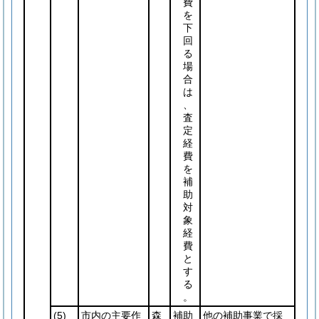
費
を
下
回
る
場
合
は
、
査
定
経
費
を
補
助
対
象
経
費
と
す
る
。
(5)
市内の主要作
森
補助
他の補助事業で採