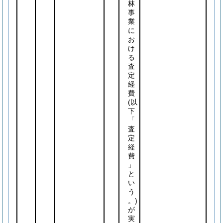
林
事
業
に
お
け
る
査
定
経
費
(以
下
「
査
定
経
費
」
と
い
う
。)
が
実