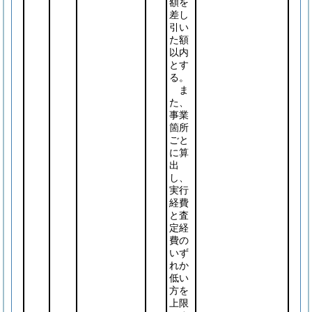
額を
差し
引い
た額
以内
とす
る。
ま
た、
事業
箇所
ごと
に算
出
し、
実行
経費
と査
定経
費の
いず
れか
低い
方を
上限