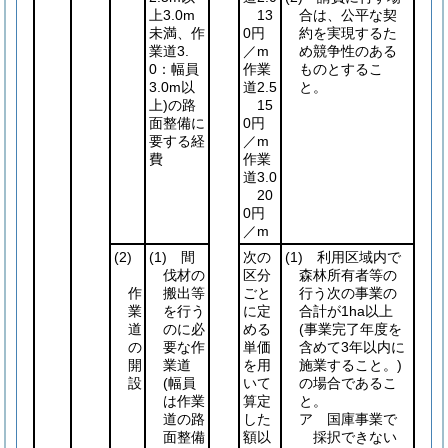
上3.0m
13
合は、公平な契
未満、作
0円
約を実現するた
業道3.
／m
め競争性のある
0：幅員
作業
ものとするこ
3.0m以
道2.5
と。
上)
の路
15
面整備に
0円
要する経
／m
費
作業
道3.0
20
0円
／m
(2)
(1)
間
次の
(1)
利用区域内で
伐材の
区分
森林所有者等の
作
搬出等
ごと
行う次の事業の
業
を行う
に定
合計が1ha以上
道
のに必
める
(事業完了年度を
の
要な作
単価
含めて3年以内に
開
業道
を用
施業すること。)
設
(幅員
いて
の場合であるこ
は作業
算定
と。
道の路
した
ア 国庫事業で
面整備
額以
採択できない