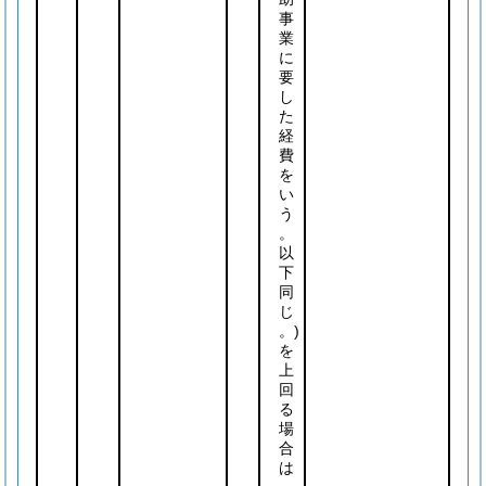
事
業
に
要
し
た
経
費
を
い
う
。
以
下
同
じ
。)
を
上
回
る
場
合
は