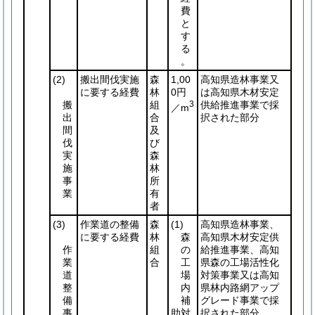
費
と
す
る
。
(2)
搬出間伐実施
森
1,00
高知県造林事業又
に要する経費
林
0円
は高知県木材安定
搬
組
3
供給推進事業で採
／m
出
合
択された部分
間
及
伐
び
実
森
施
林
事
所
業
有
者
(3)
作業道の整備
森
(1)
高知県造林事業、
に要する経費
林
森
高知県木材安定供
作
組
の
給推進事業、高知
業
合
工
県森の工場活性化
道
場
対策事業又は高知
整
内
県林内路網アップ
備
補
グレード事業で採
事
助対
択された部分