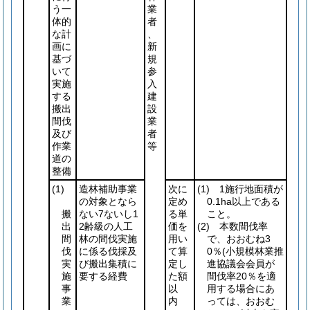
う一
業
体的
者
な計
、
画に
新
基づ
規
いて
参
実施
入
する
建
搬出
設
間伐
業
及び
者
作業
等
道の
整備
(1)
造林補助事業
次に
(1)
1施行地面積が
の対象となら
定め
0.1ha以上である
搬
ない7ないし1
る単
こと。
出
2齢級の人工
価を
(2)
本数間伐率
間
林の間伐実施
用い
で、おおむね3
伐
に係る伐採及
て算
0％
(小規模林業推
実
び搬出集積に
定し
進協議会会員が
施
要する経費
た額
間伐率20％を適
事
以
用する場合にあ
業
内
っては、おおむ