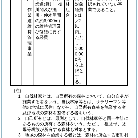
業道
(舞川・撫
林
対象
択されていない事
作
川間及び撫
組
経費
業であること。
業
川・仲木屋間
合
の1
道
の約6,000m)
／2
維
の維持管理及
以
持
び修繕に要す
内。
管
る経費
ただ
理
し、
事
1,00
業
0,00
0円
を上
限と
す
る。
(注)
1 自伐林家とは、自己所有の森林において、自分自身が
施業する者をいう。自伐林家等とは、サラリーマン等
他の地域に居住しながら、自己所有森林を施業する者
及び地域の森林を整備する者をいう。
2 自己所有とは、原則として、自伐林家等と同一生計に
あるものの所有する森林をいう。ただし、祖父母、父
母等親族が所有する森林も対象とする。
3 地域の森林を施業する者とは、森林の所在する市町村