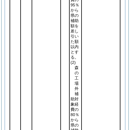
95％
から
県の
補助
額を
差し
引い
た額
以内
とす
る。
(2)
森
の
工
場
外
補
助対
象経
費の
80％
から
県の