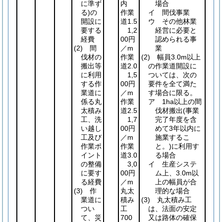
に準ず
内
場合
る)
の
作業
イ 間伐事業
開設に
道1.5
ウ その他林業
要する
1,2
経営に必要と
経費
00円
認められる事
(2)
間
／m
業
伐材の
作業
(2)
幅員3.0m以上
搬出等
道2.0
の作業道開設に
に利用
1,5
ついては、次の
する作
00円
要件を全て満た
業道に
／m
す場合に限る。
係る丸
作業
ア 1ha以上の間
太積み
道2.5
伐材搬出
(事業
工、洗
1,7
完了年度を含
い越し
00円
めて3年以内に
工及び
／m
施業するこ
作業ポ
作業
と。)
に利用す
イント
道3.0
る場合
の整備
3,0
イ 生産システ
に要す
00円
ム上、3.0m以
る経費
／m
上の幅員が合
(3)
作
丸太
理的な場合
業道に
積み
(3)
丸太積み工
つい
工
は、法面の安定
て、災
700
又は路体の確保