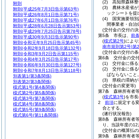
(2)
高知県森林整
附則
(3)
農林水産省が
附則
(平成25年7月3日告示第63号)
ックシートを提
附則
(平成26年8月1日告示第71号)
(4)
国実施要領別
附則
(平成27年6月1日告示第76号)
間事業者・自治
附則
(平成28年6月28日告示第53号)
(交付金の交付の決
附則
(平成29年7月25日告示第78号)
第5条
市長は、
前
附則
(平成30年9月3日告示第90号)
(
様式第2号
)
により
附則
(令和元年9月25日告示第45号)
南市規則第2号)
第
附則
(令和2年9月18日告示第132号)
(交付金の交付の条
附則
(令和3年9月2日告示第115号)
第6条
交付金の交
附則
(令和4年3月25日告示第17号)
(1)
交付金に係る
附則
(令和6年9月30日告示第127号)
(2)
交付金に係る
附則
(令和7年8月13日告示第118号)
ばならないこと
別表第1
(第3条関係)
(3)
県税の滞納が
別表第2
(第3条関係)
(交付金の変更等)
様式第1号
(第4条関係)
第7条
森林所有者
様式第2号
(第5条関係)
(
様式第3号
)
を市長
様式第3号
(第7条関係)
2
前項
に規定する変
様式第4号
(第8条関係)
合とする。
様式第5号
(第9条関係)
(遂行状況報告)
様式第6号
(第11条関係)
第8条
森林所有者等
り、当該年度の1
(交付金の概算払の
第9条
森林所有者