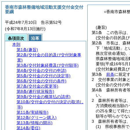
香南市森林整備地域活動支援交付金交付
要綱
○香南市森林
平成24年7月10日 告示第52号
(趣旨)
(令和7年8月13日施行)
第1条
この告示は
(交付金の目的及び
条項目次
沿革
第2条
市長は、森
本則
下「地域活動」と
第1条
(趣旨)
務次官依命通知)
、
第2条
(交付金の目的及び交付対象事
県森林整備地域活
業)
要領
(平成16年5
第3条
(交付対象経費及び交付額等)
(交付対象経費及び
第4条
(交付金の交付の申請)
第3条
前条
に規定
第5条
(交付金の交付の決定等)
2
交付事業の対象
第6条
(交付金の交付の条件)
(交付金の交付の申
第7条
(交付金の変更等)
第4条
森林所有者
第8条
(遂行状況報告)
い。
第9条
(交付金の概算払の請求)
2
森林所有者等は
第10条
(交付金の交付の決定の取消し
方消費税相当額の
等)
の25を乗じて得
第11条
(実績報告)
額等が明らかでな
第12条
(グリーン購入)
3
森林所有者等は
第13条
(情報の開示)
(1)
県税事務所で
第14条
(委任)