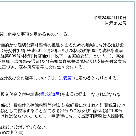
平成24年7月10日
告示第52号
関し必要な事項を定めるものとする。
計画的かつ適切な森林整備の推進を図るための地域における活動
(以
金等交付要綱
(平成30年3月30日付け29林政政第893号農林水産事
林政経第899号林野庁長官通知。以下「国実施要領」という。)
、高知
業振興・環境部長通知)
及び高知県森林整備地域活動支援交付金実施
に基づき、森林所有者等に交付金を交付する。
区分及び交付額等については、
別表第1
に定めるとおりとする。
支援交付金交付申請書
(
様式第1号
)
を市長に提出しなければならな
に係る消費税仕入控除税額等
(補助対象経費に含まれる消費税及び地
額として控除することができる部分の金額及び当該金額に100分
なければならない。
ただし、申請時において当該消費税仕入控除税
提出しなければならない。
旨の申立書)