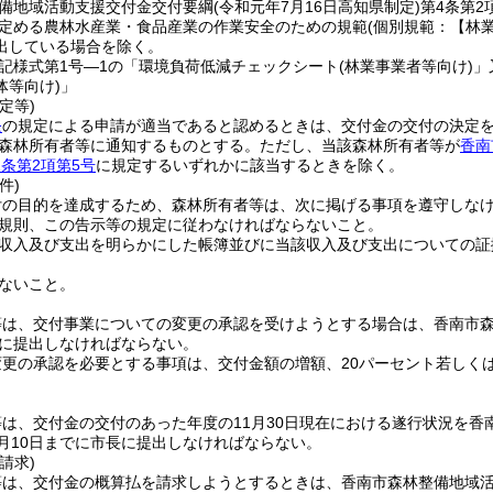
備地域活動支援交付金交付要綱
(令和元年7月16日高知県制定)
第4条第
定める農林水産業・食品産業の作業安全のための規範
(個別規範：【林業
出している場合を除く。
記様式第1号―1の「環境負荷低減チェックシート
(林業事業者等向け)
」
体等向け)
」
定等)
条
の規定による申請が適当であると認めるときは、交付金の交付の決定
森林所有者等に通知するものとする。
ただし、当該森林所有者等が
香南
2条第2項第5号
に規定するいずれかに該当するときを除く。
件)
付の目的を達成するため、森林所有者等は、次に掲げる事項を遵守しな
規則、この告示等の規定に従わなければならないこと。
収入及び支出を明らかにした帳簿並びに当該収入及び支出についての証
。
ないこと。
等は、交付事業についての変更の承認を受けようとする場合は、香南市
に提出しなければならない。
更の承認を必要とする事項は、交付金額の増額、20パーセント若しくは
は、交付金の交付のあった年度の11月30日現在における遂行状況を
2月10日までに市長に提出しなければならない。
請求)
等は、交付金の概算払を請求しようとするときは、香南市森林整備地域