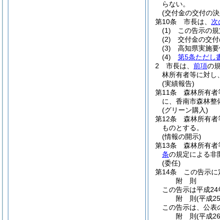
らない。
(交付金の交付の決
第10条
市長は、
次
(1)
この告示の規
(2)
交付金の交付
(3)
高知県実施要
(4)
第5条ただし
2
市長は、
前項
の
林所有者等に対し
(実績報告)
第11条
森林所有者
に、香南市森林整
(グリーン購入)
第12条
森林所有者
ものとする。
(情報の開示)
第13条
森林所有者
条
の規定による非
(委任)
第14条
この告示に
附
則
この告示は平成24
附
則
(平成2
この告示は、公表
附
則
(平成2