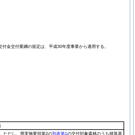
交付金交付要綱の規定は、平成30年度事業から適用する。
額
。ただし、県実施要領第2の
別表第1
の交付対象森林のうち積算基