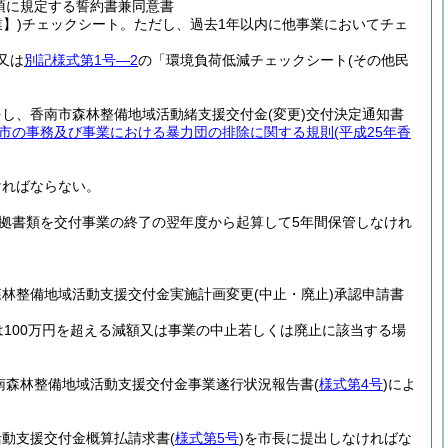
2項に規定する誓約書兼同意書
】)
チェックシート。
ただし、過去1年以内に他事業においてチェ
又は
別記様式第1号―2
の「環境負荷低減チェックシート
(その他民
をし、香南市森林整備地域活動緒支援交付金
(変更)
交付決定通知書
市の事務及び事業における暴力団の排除に関する規則
(平成25年香
ければならない。
拠書類を交付事業の終了の翌年度から起算して5年間保管しなけれ
森林整備地域活動支援交付金実施計画変更
(中止・廃止)
承認申請書
100万円を超える減額又は事業の中止若しくは廃止に該当する場
香南森林整備地域活動支援交付金事業遂行状況報告書
(
様式第4号
)
によ
活動支援交付金概算払請求書
(
様式第5号
)
を市長に提出しなければな