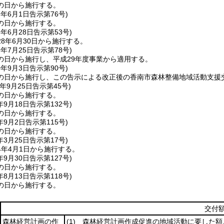
の日から施行する。
7年6月1日
告示第76号)
の日から施行する。
8年6月28日
告示第53号)
8年6月30日から施行する。
9年7月25日
告示第78号)
の日から施行し、平成29年度事業から適用する。
0年9月3日
告示第90号)
の日から施行し、この告示による改正後の香南市森林整備地域活動支援
年9月25日
告示第45号)
の日から施行する。
年9月18日
告示第132号)
の日から施行する。
年9月2日
告示第115号)
の日から施行する。
年3月25日
告示第17号)
4年4月1日から施行する。
年9月30日
告示第127号)
の日から施行する。
年8月13日
告示第118号)
の日から施行する。
交付
森林経営計画の作
(1)
森林経営計画作成促進の地域活動に要した額