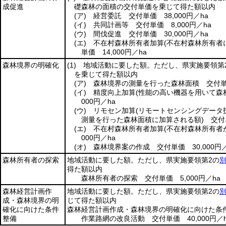
成促進
礎森林の面積の交付単価を乗じて得た額以内
(ア)
経営委託 交付単価 38,000円／ha
(イ)
共同計画等 交付単価 8,000円／ha
(ウ)
間伐促進 交付単価 30,000円／ha
(エ)
不在村森林所有者加算
(不在村森林所有者
単価 14,000円／ha
森林境界の明確化
(1)
地域活動に要した額。ただし、県実施要領第
を乗じて得た額以内
(ア)
森林境界の測量を行った森林面積 交付単価 
(イ)
精度向上加算
(性能の高い機器を用いて森
000円／ha
(ウ)
リモセン加算
(リモートセンシングデータ
測量を行った森林面積に加算される額)
交付単
(エ)
不在村森林所有者加算
(不在村森林所有者
000円／ha
(オ)
森林境界案の作成 交付単価 30,000円／
森林所有者の探索
地域活動に要した額。ただし、県実施要領第2の
別
得た額以内
森林所有者の探索 交付単価 5,000円／ha
森林経営計画作
地域活動に要した額。ただし、県実施要領第2の
別
成・森林境界の明
じて得た額以内
確化に向けた条件
森林経営計画作成・森林境界の明確化に向けた条
整備
作業路網の改良活動 交付単価 40,000円／h