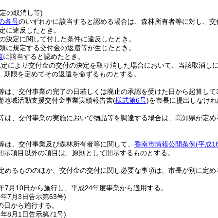
定の取消し等)
の各号
のいずれかに該当すると認める場合は、森林所有者等に対し、交
定に違反したとき。
の決定に関して付した条件に違反したとき。
領に規定する交付金の返還等が生じたとき。
書
に該当すると認めたとき。
規定により交付金の交付の決定を取り消した場合において、当該取消し
、期限を定めてその返還を命ずるものとする。
等は、交付事業の完了の日若しくは廃止の承認を受けた日から起算して3
備地域活動支援交付金事業実績報告書
(
様式第6号
)
を市長に提出しなけれ
等は、交付事業の実施において物品等を調達する場合は、高知県が定め
等は、交付事業及び森林所有者等に関して、
香南市情報公開条例
(平成
開示項目以外の項目は、原則として開示するものとする。
定めるもののほか、交付金の交付に関し必要な事項は、市長が別に定め
年7月10日から施行し、平成24年度事業から適用する。
5年7月3日
告示第63号)
の日から施行する。
6年8月1日
告示第71号)