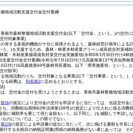
整備地域活動支援交付金交付要綱
、香南市森林整備地域活動支援交付金
(以下「交付金」という。)
の交付に
交付対象事業)
林の有する多面的機能が十分に発揮されるよう、森林経営計画等による
いう。)
を支援するため、森林・林業木材産業グリーン成長総合対策補助
林業・木材産業循環成長対策交付金実施要領
(令和5年3月30日付け4
動支援交付金交付要綱
(令和元年7月16日付け元高森推第137号高知県林
月10日付け16高森推第69号森林局長通知。以下「県実施要領」という。)
交付額等)
する地域活動のうち、交付対象となる事業
(以下「交付事業」という。)
、
となる経費は、
別表第2
に定めるとおりとする。
請)
等は、交付金の交付を受けようとするときは、香南市森林整備地域活動
、
前項
の規定により交付金の交付を申請するに当たっては、当該交付金
うち、消費税法
(昭和63年法律第108号)
の規定により仕入れに係る消費税
た金額に補助率を乗じて得た金額をいう。以下同じ。)
を減額して申請し
いものについては、この限りでない。
、
第1項
の規定による申請書の提出に当たって、次に掲げる書類を市長に
発行する全税目の納税証明書
(県税の納税義務がない者にあっては、その