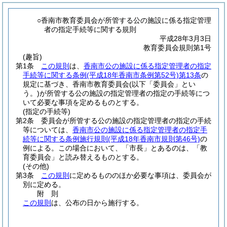
○香南市教育委員会が所管する公の施設に係る指定管理
者の指定手続等に関する規則
平成28年3月3日
教育委員会規則第1号
(趣旨)
第1条
この規則
は、
香南市公の施設に係る指定管理者の指定
手続等に関する条例
(平成18年香南市条例第52号)
第13条
の
規定に基づき、香南市教育委員会
(以下「委員会」とい
う。)
が所管する公の施設の指定管理者の指定の手続等につ
いて必要な事項を定めるものとする。
(指定の手続等)
第2条
委員会が所管する公の施設の指定管理者の指定の手続
等については、
香南市公の施設に係る指定管理者の指定手
続等に関する条例施行規則
(平成18年香南市規則第46号)
の
例による。
この場合において、「市長」とあるのは、「教
育委員会」と読み替えるものとする。
(その他)
第3条
この規則
に定めるもののほか必要な事項は、委員会が
別に定める。
附
則
この規則
は、公布の日から施行する。