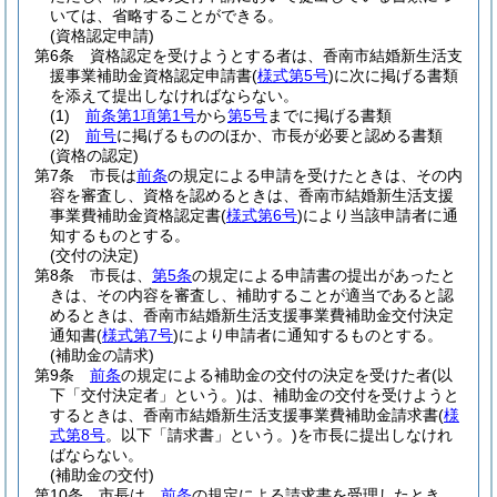
いては、省略することができる。
(資格認定申請)
第6条
資格認定を受けようとする者は、香南市結婚新生活支
援事業補助金資格認定申請書
(
様式第5号
)
に次に掲げる書類
を添えて提出しなければならない。
(1)
前条第1項第1号
から
第5号
までに掲げる書類
(2)
前号
に掲げるもののほか、市長が必要と認める書類
(資格の認定)
第7条
市長は
前条
の規定による申請を受けたときは、その内
容を審査し、資格を認めるときは、香南市結婚新生活支援
事業費補助金資格認定書
(
様式第6号
)
により当該申請者に通
知するものとする。
(交付の決定)
第8条
市長は、
第5条
の規定による申請書の提出があったと
きは、その内容を審査し、補助することが適当であると認
めるときは、香南市結婚新生活支援事業費補助金交付決定
通知書
(
様式第7号
)
により申請者に通知するものとする。
(補助金の請求)
第9条
前条
の規定による補助金の交付の決定を受けた者
(以
下「交付決定者」という。)
は、補助金の交付を受けようと
するときは、香南市結婚新生活支援事業費補助金請求書
(
様
式第8号
。以下「請求書」という。)
を市長に提出しなけれ
ばならない。
(補助金の交付)
第10条
市長は、
前条
の規定による請求書を受理したとき