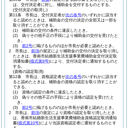
は、交付決定者に対し、補助金を交付するものとする。
(交付決定の取消し)
第11条
市長は、交付決定者が
次の各号
のいずれかに該当す
ると認めたときは、補助金の交付の決定の全部又は一部を
取り消すことができる。
(1)
補助金の交付の条件に違反したとき。
(2)
偽りその他不正の手段により補助金の交付を受けたと
き。
(3)
前2号
に掲げるもののほか市長が必要と認めたとき。
2
市長は、
前項
の規定により補助金の交付の決定を取り消し
たときは、香南市結婚新生活支援事業費補助金交付決定取
消通知書
(
様式第9号
)
により、交付決定者に通知するものと
する。
(資格の認定取消)
第12条
市長は、資格認定者が
次の各号
のいずれかに該当す
ると認めたときは、補助金の資格の認定を取り消すことが
できる。
(1)
資格の認定の条件に違反したとき。
(2)
偽りその他不正の手段により資格の認定を受けたと
き。
(3)
前2号
に掲げるもののほか市長が必要と認めたとき。
2
市長は、
前項
の規定により資格の認定を取り消したとき
は、香南市結婚新生活支援事業費補助金資格認定取消通知
書
(
様式第10号
)
により当該資格認定者に通知するものとす