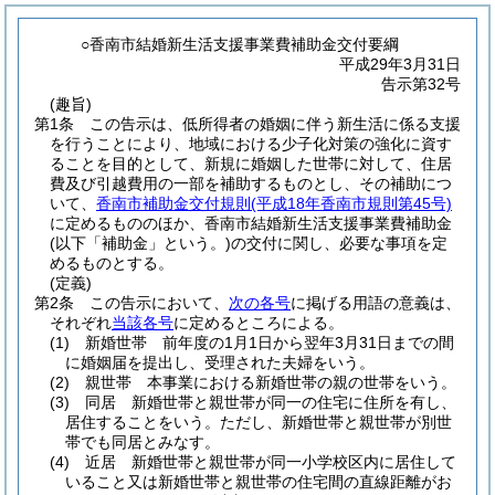
○香南市結婚新生活支援事業費補助金交付要綱
平成29年3月31日
告示第32号
(趣旨)
第1条
この告示は、低所得者の婚姻に伴う新生活に係る支援
を行うことにより、地域における少子化対策の強化に資す
ることを目的として、新規に婚姻した世帯に対して、住居
費及び引越費用の一部を補助するものとし、その補助につ
いて、
香南市補助金交付規則
(平成18年香南市規則第45号)
に定めるもののほか、香南市結婚新生活支援事業費補助金
(以下「補助金」という。)
の交付に関し、必要な事項を定
めるものとする。
(定義)
第2条
この告示において、
次の各号
に掲げる用語の意義は、
それぞれ
当該各号
に定めるところによる。
(1)
新婚世帯 前年度の1月1日から翌年3月31日までの間
に婚姻届を提出し、受理された夫婦をいう。
(2)
親世帯 本事業における新婚世帯の親の世帯をいう。
(3)
同居 新婚世帯と親世帯が同一の住宅に住所を有し、
居住することをいう。
ただし、新婚世帯と親世帯が別世
帯でも同居とみなす。
(4)
近居 新婚世帯と親世帯が同一小学校区内に居住して
いること又は新婚世帯と親世帯の住宅間の直線距離がお