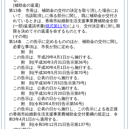
る。
(補助金の返還)
第13条
市長は、補助金の交付の決定を取り消した場合にお
いて、当該取消しに係る部分に関し、既に補助金が交付さ
れているときは、香南市結婚新生活支援事業費補助金全部
(一部)
返還請求書
(
様式第11号
)
により、交付決定者に対し期
限を決めてその返還を命ずるものとする。
(その他)
第14条
この告示に定めるもののほか、補助金の交付に関し
必要な事項は、市長が別に定める。
附
則
この告示は、平成29年4月1日から施行する。
附
則
(平成30年3月31日
告示第36号)
この告示は、平成30年4月1日から施行する。
附
則
(平成30年5月31日
告示第70号)
この告示は、公表の日から施行する。
附
則
(平成30年7月5日
告示第79号)
この告示は、公表の日から施行する。
附
則
(平成31年2月20日
告示第8号)
この告示は、公表の日から施行する。
附
則
(令和3年4月9日
告示第56号)
この告示は、公表の日から施行し、この告示による改正後
の香南市結婚新生活支援事業費補助金交付要綱の規定は、令
和3年4月1日から適用する。
附
則
(令和3年12月21日
告示第137号)