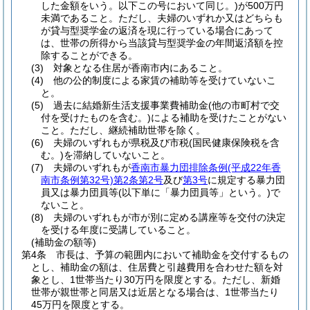
した金額をいう。以下この号において同じ。)
が500万円
未満であること。
ただし、夫婦のいずれか又はどちらも
が貸与型奨学金の返済を現に行っている場合にあって
は、世帯の所得から当該貸与型奨学金の年間返済額を控
除することができる。
(3)
対象となる住居が香南市内にあること。
(4)
他の公的制度による家賃の補助等を受けていないこ
と。
(5)
過去に結婚新生活支援事業費補助金
(他の市町村で交
付を受けたものを含む。)
による補助を受けたことがない
こと。
ただし、継続補助世帯を除く。
(6)
夫婦のいずれもが県税及び市税
(国民健康保険税を含
む。)
を滞納していないこと。
(7)
夫婦のいずれもが
香南市暴力団排除条例
(平成22年香
南市条例第32号)
第2条第2号
及び
第3号
に規定する暴力団
員又は暴力団員等
(以下単に「暴力団員等」という。)
で
ないこと。
(8)
夫婦のいずれもが市が別に定める講座等を交付の決定
を受ける年度に受講していること。
(補助金の額等)
第4条
市長は、予算の範囲内において補助金を交付するもの
とし、補助金の額は、住居費と引越費用を合わせた額を対
象とし、1世帯当たり30万円を限度とする。
ただし、新婚
世帯が親世帯と同居又は近居となる場合は、1世帯当たり
45万円を限度とする。