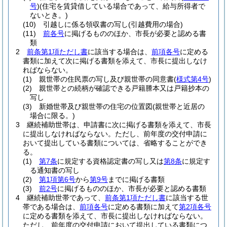
号
)
(住宅を賃貸借している場合であって、給与所得者で
ないとき。)
(10)
引越しに係る領収書の写し
(引越費用の場合)
(11)
前各号
に掲げるもののほか、市長が必要と認める書
類
2
前条第1項ただし書
に該当する場合は、
前項各号
に定める
書類に加えて次に掲げる書類を添えて、市長に提出しなけ
ればならない。
(1)
親世帯の住民票の写し及び親世帯の同意書
(
様式第4号
)
(2)
親世帯との続柄が確認できる戸籍謄本又は戸籍抄本の
写し
(3)
新婚世帯及び親世帯の住宅の位置図
(親世帯と近居の
場合に限る。)
3
継続補助世帯は、申請書に次に掲げる書類を添えて、市長
に提出しなければならない。
ただし、前年度の交付申請に
おいて提出している書類については、省略することができ
る。
(1)
第7条
に規定する資格認定書の写し又は
第8条
に規定す
る通知書の写し
(2)
第1項第6号
から
第9号
までに掲げる書類
(3)
前2号
に掲げるもののほか、市長が必要と認める書類
4
継続補助世帯であって、
前条第1項ただし書
に該当する世
帯である場合は、
前項各号
に定める書類に加えて
第2項各号
に定める書類を添えて、市長に提出しなければならない。
ただし、前年度の交付申請において提出している書類につ