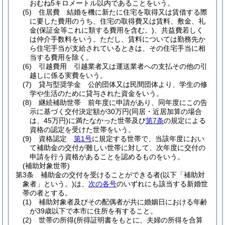
おむね5キロメートル以内であることをいう。
(5)
住居費 結婚を機に新たに住宅を取得又は賃借する際
に要した費用のうち、住宅の取得費又は賃料、敷金、礼
金
(保証金等これに類する費用を含む。)
、共益費若しく
は仲介手数料をいう。
ただし、賃料については勤務先か
ら住宅手当が支給されているときは、その住宅手当に相
当する費用を除く。
(6)
引越費用 引越業者又は運送業者への支払その他の引
越しに係る実費をいう。
(7)
貸与型奨学金 公的団体又は民間団体より、学生の修
学や生活のために貸与された資金をいう。
(8)
継続補助世帯 前年度に申請があり、同年度にこの告
示に基づく交付決定額が30万円
(同居・近居加算の場合
は、45万円)
に満たなかった世帯及び
第7条
の規定による
資格の認定を受けた世帯をいう。
(9)
資格認定
第1号
に規定する世帯で、当該年度におい
て補助金の交付が難しい世帯に対して、次年度に交付の
申請を行う資格があることを認めるものをいう。
(補助対象世帯)
第3条
補助金の交付を受けることができる者
(以下「補助対
象者」という。)
は、
次の各号
のいずれにも該当する新婚世
帯の者とする。
(1)
補助対象者及びその配偶者が共に婚姻日における年齢
が39歳以下で本市に住所を有すること。
(2)
世帯の所得
(所得証明書をもとに、夫婦の所得を合算