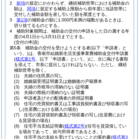
2
前項
の規定にかかわらず、継続補助世帯における補助金の
額は、
同項
に規定する補助上限額から前年度に当該世帯に
交付した補助金額を差し引いた額を限度とする。
3
第1項
の補助金の額に1,000円未満の端数があるときは、
切り捨てるものとする。
4
補助対象期間は、補助金の交付の申請をした日の属する年
度の4月1日から3月31日までとする。
(交付の申請)
第5条
補助金の交付を受けようとする者
(以下「申請者」と
いう。)
は、香南市結婚新生活支援事業費補助金交付申請書
(
様式第1号
。以下「申請書」という。)
に、次に掲げる書類
を添えて、市長に提出しなければならない。
ただし、継続
補助世帯を除く。
(1)
夫婦の住民票の写し
(2)
婚姻届受理証明書又は婚姻後の戸籍謄本
(3)
夫婦の市税等の滞納のない証明書
(4)
夫婦の県税の滞納のない証明書
(5)
申請者及びその配偶者の所得証明書
(6)
住宅の売買契約書又は工事請負契約書及び領収書の写
し
(住居費における購入の場合)
(7)
住宅の賃貸借契約書及び領収書の写し
(住居費におけ
る賃貸借の場合)
(8)
住宅手当支給証明書
(
様式第2号
)
(住宅を賃貸借してい
る場合であって、給与所得者であるとき。)
(9)
住宅手当の支給を受けていないことの誓約書
(
様式第3