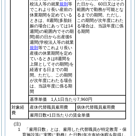
校法人等の就業
規則
等
た日から、60日又はその
でこれより長い産前の
範囲内で勤務が可能とな
休業期間を定めている
るまでの期間。ただし、
ときは、8週間
(多胎妊
この期間が次年度にわた
娠の場合にあっては14
る場合は、当該年度に係
週間)
の範囲内でその期
る期間
間)
前の日から出産後6
週間
(学校法人等の就業
規則
等でこれより長い
産後の休業期間を定め
ているときは8週間を
上限としてその期間)
を
経過する日までの期
間。ただし、この期間
が次年度にわたる場合
は、当該年度に係る期
間
基準単価 1人1日当たり7,960円
対象経
産休代替職員雇用費
病休代替職員雇用費
費
雇用日数×1日当たりの賃金単価
(注)
1 「雇用日数」とは、雇用した代替職員が特定教育・保
育施設等に実際に勤務した日数(年次有給休暇を取得し