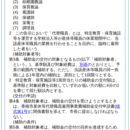
(2)
幼稚園教諭
(3)
保育教諭
(4)
看護師
(5)
保健師
(6)
栄養士
(7)
調理員
2
この告示において「代替職員」とは、特定教育・保育施設
等を運営する学校法人等が産休等職員の休業期間中に、当
該産休等職員の業務を行わせることを目的に、臨時に雇用
した者をいう。
(補助対象者等)
第3条
補助金の交付の対象となるもの
(以下「補助対象者」
という。)
、基準額及び対象経費は、
別表
のとおりとし、予
算の範囲内で補助する。
ただし、当該産休等職員の同一疾
病による1年度内の補助は、原則として1回限りとする。
2
特定教育・保育施設等1箇所当たりの補助金の交付額は、
基準額と対象経費を比較していずれか低い方の額に4分の1
を乗じて得た額以内とする。
(交付の申請)
第4条
補助対象者は、補助金の交付を受けようとするとき
は、香南市産休等代替職員雇用事業費補助金交付申請書
(
様
式第1号
)
に関係書類を添えて、市長に提出しなければなら
ない。
(補助の条件)
第5条
補助対象者は、補助金の交付の目的を達成するため、