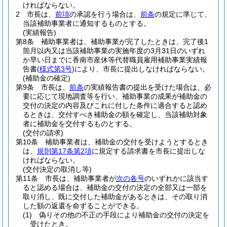
ければならない。
2
市長は、
前項
の承認を行う場合は、
前条
の規定に準じて、
当該補助事業者に通知するものとする。
(実績報告)
第8条
補助事業者は、補助事業が完了したときは、完了後1
箇月以内又は当該補助事業の実施年度の3月31日のいずれ
か早い日までに香南市産休等代替職員雇用補助事業実績報
告書
(
様式第3号
)
により、市長に提出しなければならない。
(補助金の確定)
第9条
市長は、
前条
の実績報告書の提出を受けた場合は、必
要に応じて現地調査等を行い、補助事業の成果が補助金の
交付の決定の内容及びこれに付した条件に適合すると認め
るときは、交付すべき補助金の額を確定し、当該補助対象
者に補助金を交付するものとする。
(交付の請求)
第10条
補助事業者は、補助金の交付を受けようとするとき
は、
規則第17条第2項
に規定する請求書を市長に提出しな
ければならない。
(交付決定の取消し等)
第11条
市長は、補助事業者が
次の各号
のいずれかに該当す
ると認める場合は、補助金の交付の決定の全部又は一部を
取り消し、既に交付した補助金があるときは、その取り消
した額の返還を命ずることができる。
(1)
偽りその他の不正の手段により補助金の交付の決定を
受けたとき。