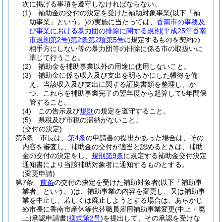
次に掲げる事項を遵守しなければならない。
(1)
補助金の交付の決定を受けた補助対象事業
(以下「補
助事業」という。)
の実施に当たっては、
香南市の事務及
び事業における暴力団の排除に関する規則
(平成25年香南
市規則第2号)
第2条第2項第5号
に規定するものを契約の
相手方にしない等の暴力団等の排除に係る市の取扱いに
準じて行うこと。
(2)
補助金を補助事業以外の用途に使用しないこと。
(3)
補助金に係る収入及び支出を明らかにした帳簿を備
え、当該収入及び支出に関する証拠書類を整理し、か
つ、これらを補助事業完了の翌年度から起算して5年間保
管すること。
(4)
この告示及び
規則
の規定を遵守すること。
(5)
県税及び市税の滞納がないこと。
(交付の決定)
第6条
市長は、
第4条
の申請書の提出があった場合は、その
内容を審査し、補助金の交付が適当と認めるときは、補助
金の交付の決定をし、
規則第9条
に規定する補助金交付決定
通知書により当該補助対象者に通知するものとする。
(変更申請)
第7条
前条
の交付の決定を受けた補助対象者
(以下「補助事
業者」という。)
は、補助事業の内容を変更し、又は補助事
業を中止し、若しくは廃止しようとする場合は、あらかじ
め市長に香南市産休等代替職員雇用補助事業変更
(中止・廃
止)
承認申請書
(
様式第2号
)
を提出して、その承認を受けな