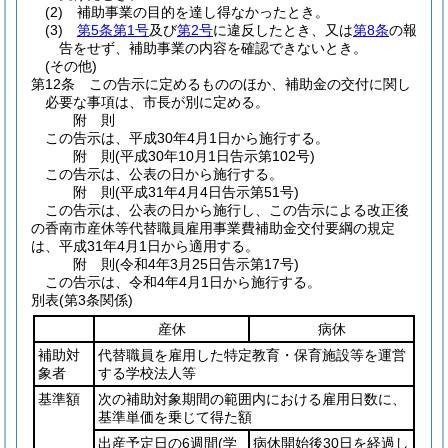
(2)
補助事業の目的を達し得なかったとき。
(3)
第5条第1号
及び
第2号
に違反したとき、又は
第8条
の報
告をせず、補助事業の内容を確認できないとき。
(その他)
第12条
この告示に定めるもののほか、補助金の交付に関し
必要な事項は、市長が別に定める。
附
則
この告示は、平成30年4月1日から施行する。
附
則
(平成30年10月1日
告示第102号)
この告示は、公表の日から施行する。
附
則
(平成31年4月4日
告示第51号)
この告示は、公表の日から施行し、この告示による改正後
の香南市産休等代替職員雇用事業費補助金交付要綱の規定
は、平成31年4月1日から適用する。
附
則
(令和4年3月25日
告示第17号)
この告示は、令和4年4月1日から施行する。
別表
(第3条関係)
産休
病休
補助対
代替職員を雇用した特定教育・保育施設等を運営
象者
する学校法人等
基準額
次の補助対象期間の範囲内における雇用日数に、
基準単価を乗じて得た額
出産予定日の6週間
(学
病休開始後30日を経過し