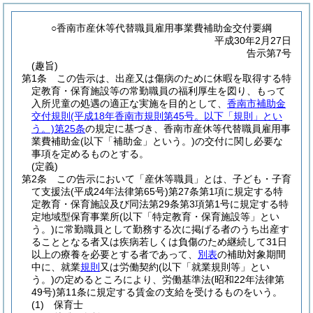
○香南市産休等代替職員雇用事業費補助金交付要綱
平成30年2月27日
告示第7号
(趣旨)
第1条
この告示は、出産又は傷病のために休暇を取得する特
定教育・保育施設等の常勤職員の福利厚生を図り、もって
入所児童の処遇の適正な実施を目的として、
香南市補助金
交付規則
(平成18年香南市規則第45号。以下「規則」とい
う。)
第25条
の規定に基づき、香南市産休等代替職員雇用事
業費補助金
(以下「補助金」という。)
の交付に関し必要な
事項を定めるものとする。
(定義)
第2条
この告示において「産休等職員」とは、子ども・子育
て支援法
(平成24年法律第65号)
第27条第1項に規定する特
定教育・保育施設及び同法第29条第3項第1号に規定する特
定地域型保育事業所
(以下「特定教育・保育施設等」とい
う。)
に常勤職員として勤務する次に掲げる者のうち出産す
ることとなる者又は疾病若しくは負傷のため継続して31日
以上の療養を必要とする者であって、
別表
の補助対象期間
中に、就業
規則
又は労働契約
(以下「就業規則等」とい
う。)
の定めるところにより、労働基準法
(昭和22年法律第
49号)
第11条に規定する賃金の支給を受けるものをいう。
(1)
保育士