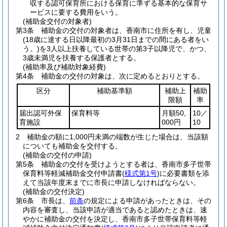
収する認可保育所における保育に準ずる基本的な保育サ
ービスに要する費用をいう。
(補助金交付の対象者)
第3条
補助金の交付の対象者は、香南市に住所を有し、児童
(18歳に達する日以降最初の3月31日までの間にある者をい
う。)
を3人以上扶養している世帯の第3子以降児で、かつ、
3歳未満児を扶養する保護者とする。
(補助率及び補助対象経費)
第4条
補助金の交付の対象は、次に定めるとおりとする。
区分
補助基準額
補助上
補助
限額
率
届出認可外保
保育料等
月額50,
10／
育施設
000円
10
2
補助金の額に1,000円未満の端数が生じた場合は、当該額
についても補助金を交付する。
(補助金の交付の申請)
第5条
補助金の交付を受けようとする者は、香南市多子世帯
保育料等軽減補助金交付申請書
(
様式第1号
)
に必要書類を添
えて当該年度末までに市長に申請しなければならない。
(補助金の交付決定)
第6条
市長は、
前条
の規定による申請があったときは、その
内容を審査し、当該申請が適当であると認めたときは、速
やかに補助金の交付を決定し、香南市多子世帯保育料等軽