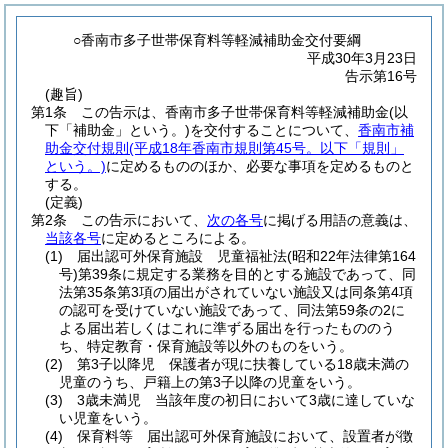
○香南市多子世帯保育料等軽減補助金交付要綱
平成30年3月23日
告示第16号
(趣旨)
第1条
この告示は、香南市多子世帯保育料等軽減補助金
(以
下「補助金」という。)
を交付することについて、
香南市補
助金交付規則
(平成18年香南市規則第45号。以下「規則」
という。)
に定めるもののほか、必要な事項を定めるものと
する。
(定義)
第2条
この告示において、
次の各号
に掲げる用語の意義は、
当該各号
に定めるところによる。
(1)
届出認可外保育施設 児童福祉法
(昭和22年法律第164
号)
第39条に規定する業務を目的とする施設であって、同
法第35条第3項の届出がされていない施設又は同条第4項
の認可を受けていない施設であって、同法第59条の2に
よる届出若しくはこれに準ずる届出を行ったもののう
ち、特定教育・保育施設等以外のものをいう。
(2)
第3子以降児 保護者が現に扶養している18歳未満の
児童のうち、戸籍上の第3子以降の児童をいう。
(3)
3歳未満児 当該年度の初日において3歳に達していな
い児童をいう。
(4)
保育料等 届出認可外保育施設において、設置者が徴