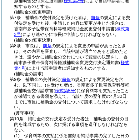
減補助金交付決定通知書
(
様式第2号
)
により当該申請者に通
知するものとする。
(補助金の変更申請)
第7条
補助金の交付決定を受けた者は、
前条
の規定による交
付決定を受けた後、申請した内容に変更が生じた場合は、
香南市多子世帯保育料等軽減補助金変更交付申請書
(
様式第
3号
)
により速やかに市長に申請しなければならない。
(補助金の変更決定)
第8条
市長は、
前条
の規定による変更の申請があったとき
は、その内容を審査し、当該申請が適当であると認めたと
きは、速やかに補助金の交付について変更の決定をし、香
南市多子世帯保育料等軽減補助金変更交付決定通知書
(
様式
第4号
)
により当該申請者に通知するものとする。
(補助金の請求)
第9条
補助金の交付決定
(
前条
の規定による変更決定を含
む。以下同じ。)
を受けた者は、香南市多子世帯保育料等軽
減補助金交付請求書
(
様式第5号
)
に保育料等を支払ったこと
が確認できる書類を添えて、当該年度の翌年度の4月30日
までに市長に補助金の交付について請求しなければならな
い。
(遵守事項)
第10条
補助金の交付決定を受けた者は、補助金の交付の目
的を達成するため、次に掲げる事項を遵守しなければなら
ない。
(1)
保育料等の支払に係る書類を補助事業の完了した日の