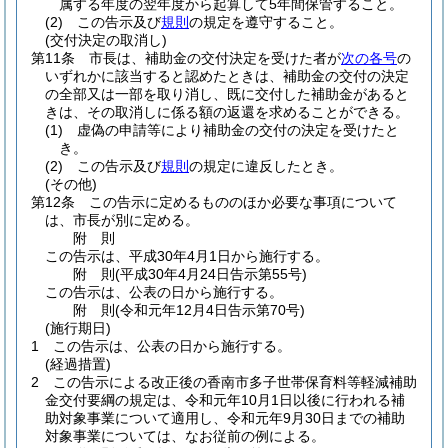
属する年度の翌年度から起算して5年間保管すること。
(2)
この告示及び
規則
の規定を遵守すること。
(交付決定の取消し)
第11条
市長は、補助金の交付決定を受けた者が
次の各号
の
いずれかに該当すると認めたときは、補助金の交付の決定
の全部又は一部を取り消し、既に交付した補助金があると
きは、その取消しに係る額の返還を求めることができる。
(1)
虚偽の申請等により補助金の交付の決定を受けたと
き。
(2)
この告示及び
規則
の規定に違反したとき。
(その他)
第12条
この告示に定めるもののほか必要な事項について
は、市長が別に定める。
附
則
この告示は、平成30年4月1日から施行する。
附
則
(平成30年4月24日
告示第55号)
この告示は、公表の日から施行する。
附
則
(令和元年12月4日
告示第70号)
(施行期日)
1
この告示は、公表の日から施行する。
(経過措置)
2
この告示による改正後の香南市多子世帯保育料等軽減補助
金交付要綱の規定は、令和元年10月1日以後に行われる補
助対象事業について適用し、令和元年9月30日までの補助
対象事業については、なお従前の例による。