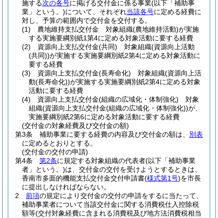
施する
次の各号
に掲げる交付金に係る事業
(以下「補助事
業」という。)
について、それぞれ
当該各号
に定める経費に
対し、予算の範囲内で交付金を交付する。
(1)
農地維持支払交付金 対象組織
(農地維持活動)
が実施
する実施要綱別紙1第4に定める対象活動に要する経費
(2)
資源向上支払交付金
(共同)
対象組織
(資源向上活動
(共同)
)
が実施する実施要綱別紙2第4に定める対象活動に
要する経費
(3)
資源向上支払交付金
(長寿命化)
対象組織
(資源向上活
動
(長寿命化)
)
が実施する実施要綱別紙2第4に定める対象
活動に要する経費
(4)
資源向上支払交付金
(組織の広域化・体制強化)
対象
組織
(資源向上支払交付金
(組織の広域化・体制強化)
)
が、
実施要綱別紙2第6に定める対象活動に要する経費
(交付金の対象経費及び交付金の額)
第3条
補助事業に要する経費の内容及び交付金の額は、
別表
に定めるとおりとする。
(交付金の交付の申請)
第4条
第2条
に規定する対象組織の代表者
(以下「補助事業
者」という。)
は、交付金の交付を受けようとするときは、
香南市多面的機能支払交付金交付申請書
(
様式第1号
)
を市長
に提出しなければならない。
2
前項
の規定により交付金の交付の申請をするに当たって、
補助事業者について当該交付金に関する消費税仕入控除税
額等
(交付対象経費に含まれる消費税及び地方法消費税相当