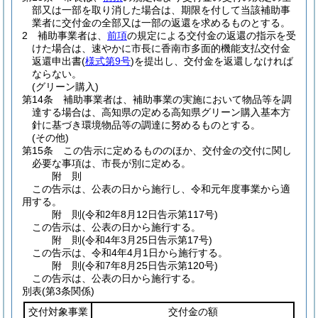
部又は一部を取り消した場合は、期限を付して当該補助事
業者に交付金の全部又は一部の返還を求めるものとする。
2
補助事業者は、
前項
の規定による交付金の返還の指示を受
けた場合は、速やかに市長に香南市多面的機能支払交付金
返還申出書
(
様式第9号
)
を提出し、交付金を返還しなければ
ならない。
(グリーン購入)
第14条
補助事業者は、補助事業の実施において物品等を調
達する場合は、高知県の定める高知県グリーン購入基本方
針に基づき環境物品等の調達に努めるものとする。
(その他)
第15条
この告示に定めるもののほか、交付金の交付に関し
必要な事項は、市長が別に定める。
附
則
この告示は、公表の日から施行し、令和元年度事業から適
用する。
附
則
(令和2年8月12日
告示第117号)
この告示は、公表の日から施行する。
附
則
(令和4年3月25日
告示第17号)
この告示は、令和4年4月1日から施行する。
附
則
(令和7年8月25日
告示第120号)
この告示は、公表の日から施行する。
別表
(第3条関係)
交付対象事業
交付金の額