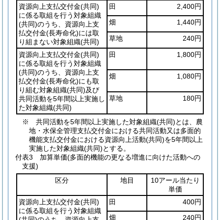
資源向上支払交付金
(共同)
田
2,400円
に係る取組を行う対象組織
畑
1,440円
(共同)
のうち、資源向上支
払交付金
(長寿命化)
には取
草地
240円
り組まない対象組織
(共同)
資源向上支払交付金
(共同)
田
1,800円
に係る取組を行う対象組織
(共同)
のうち、資源向上支
畑
1,080円
払交付金
(長寿命化)
にも取
り組む対象組織
(共同)
及び
草地
180円
共同活動を5年間以上実施し
た対象組織
(共同)
※ 共同活動を5年間以上実施した対象組織(共同)とは、農
地・水保全管理支払交付金における共同活動又は多面的
機能支払交付金における資源向上活動(共同)を5年間以上
実施した対象組織(共同)とする。
付表3
加算単価(多面的機能の更なる増進に向けた活動への
支援)
区分
地目
10アール当たり
単価
資源向上支払交付金
(共同)
田
400円
に係る取組を行う対象組織
畑
240円
(共同)
のうち、資源向上支