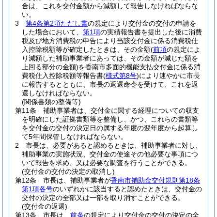
合は、これを交付金額から減額して報告しなければならな
い。
3
第4条第2項ただし書
の規定により交付金の交付の申請を
した場合において、
第1項
の実績報告書を提出した後に消費
税及び地方消費税の申告により当該交付金に係る消費税仕
入控除税額等が確定したときは、その金額
(
前項
の規定によ
り減額した補助事業者にあっては、その金額が減じた額を
上回る部分の金額)
を香南市多面的機能支払交付金に係る消
費税仕入控除税額等報告書
(
様式第8号
)
により速やかに市長
に報告するとともに、市長の返還命令を受けて、これを返
還しなければならない。
(関係書類の整備等)
第11条
補助事業者は、交付金に関する経理についての収支
を明確にした証拠書類等を整備し、かつ、これらの書類等
を交付金の交付の決定日の属する年度の翌年度から起算し
て5年間保管しなければならない。
2
市長は、必要があると認めるときは、補助事業者に対し、
補助事業の実施状況、交付金の使途その他必要な事項につ
いて報告を求め、又は必要な調査を行うことができる。
(交付金の交付の決定の取消し)
第12条
市長は、補助事業者が
香南市補助金交付規則第18条
第1項各号
のいずれかに該当すると認めたときは、交付金の
交付の決定の全部又は一部を取り消すことができる。
(交付金の返還)
第13条
市長は、
前条
の規定により交付金の交付の決定の全