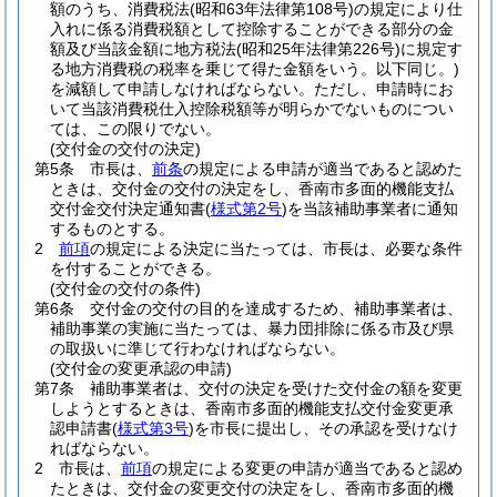
額のうち、消費税法
(昭和63年法律第108号)
の規定により仕
入れに係る消費税額として控除することができる部分の金
額及び当該金額に地方税法
(昭和25年法律第226号)
に規定す
る地方消費税の税率を乗じて得た金額をいう。以下同じ。)
を減額して申請しなければならない。
ただし、申請時にお
いて当該消費税仕入控除税額等が明らかでないものについ
ては、この限りでない。
(交付金の交付の決定)
第5条
市長は、
前条
の規定による申請が適当であると認めた
ときは、交付金の交付の決定をし、香南市多面的機能支払
交付金交付決定通知書
(
様式第2号
)
を当該補助事業者に通知
するものとする。
2
前項
の規定による決定に当たっては、市長は、必要な条件
を付することができる。
(交付金の交付の条件)
第6条
交付金の交付の目的を達成するため、補助事業者は、
補助事業の実施に当たっては、暴力団排除に係る市及び県
の取扱いに準じて行わなければならない。
(交付金の変更承認の申請)
第7条
補助事業者は、交付の決定を受けた交付金の額を変更
しようとするときは、香南市多面的機能支払交付金変更承
認申請書
(
様式第3号
)
を市長に提出し、その承認を受けなけ
ればならない。
2
市長は、
前項
の規定による変更の申請が適当であると認め
たときは、交付金の変更交付の決定をし、香南市多面的機