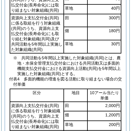
払交付金
(長寿命化)
には取
草地
40円
り組まない対象組織
(共同)
資源向上支払交付金
(共同)
田
300円
に係る取組を行う対象組織
(共同)
のうち、資源向上支
畑
180円
払交付金
(長寿命化)
にも取
り組む対象組織
(共同)
及び
草地
30円
共同活動を5年間以上実施し
た対象組織
(共同)
※ 共同活動を5年間以上実施した対象組織(共同)とは、農
地・水保全管理支払交付金における共同活動又は多面的
機能支払交付金における資源向上活動(共同)を5年間以上
実施した対象組織(共同)とする。
付表4
多面的機能の増進を図る活動に取り組まない場合の交
付単価
区分
地目
10アール当たり
単価
資源向上支払交付金
(共同)
田
2,000円
に係る取組を行う対象組織
畑
1,200円
(共同)
のうち、資源向上支
払交付金
(長寿命化)
には取
草地
200円
り組まない対象組織
(共同)