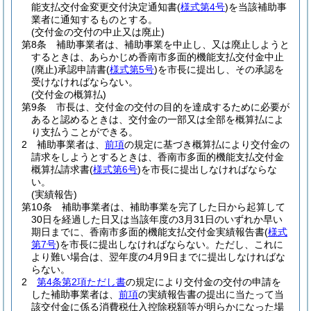
能支払交付金変更交付決定通知書
(
様式第4号
)
を当該補助事
業者に通知するものとする。
(交付金の交付の中止又は廃止)
第8条
補助事業者は、補助事業を中止し、又は廃止しようと
するときは、あらかじめ香南市多面的機能支払交付金中止
(廃止)
承認申請書
(
様式第5号
)
を市長に提出し、その承認を
受けなければならない。
(交付金の概算払)
第9条
市長は、交付金の交付の目的を達成するために必要が
あると認めるときは、交付金の一部又は全部を概算払によ
り支払うことができる。
2
補助事業者は、
前項
の規定に基づき概算払により交付金の
請求をしようとするときは、香南市多面的機能支払交付金
概算払請求書
(
様式第6号
)
を市長に提出しなければならな
い。
(実績報告)
第10条
補助事業者は、補助事業を完了した日から起算して
30日を経過した日又は当該年度の3月31日のいずれか早い
期日までに、香南市多面的機能支払交付金実績報告書
(
様式
第7号
)
を市長に提出しなければならない。
ただし、これに
より難い場合は、翌年度の4月9日までに提出しなければな
らない。
2
第4条第2項ただし書
の規定により交付金の交付の申請を
した補助事業者は、
前項
の実績報告書の提出に当たって当
該交付金に係る消費税仕入控除税額等が明らかになった場