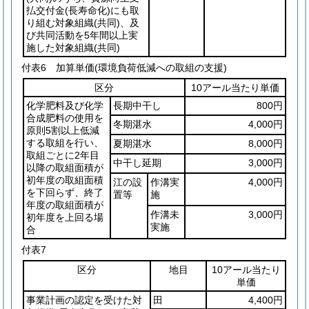
払交付金
(長寿命化)
にも取
り組む対象組織
(共同)
、及
び共同活動を5年間以上実
施した対象組織
(共同)
付表6
加算単価(環境負荷低減への取組の支援)
区分
10アール当たり単価
化学肥料及び化学
長期中干し
800円
合成肥料の使用を
冬期湛水
4,000円
原則5割以上低減
する取組を行い、
夏期湛水
8,000円
取組ごとに2年目
中干し延期
3,000円
以降の取組面積が
初年度の取組面積
江の設
作溝実
4,000円
を下回らず、終了
置等
施
年度の取組面積が
作溝未
3,000円
初年度を上回る場
実施
合
付表7
区分
地目
10アール当たり
単価
事業計画の認定を受けた対
田
4,400円