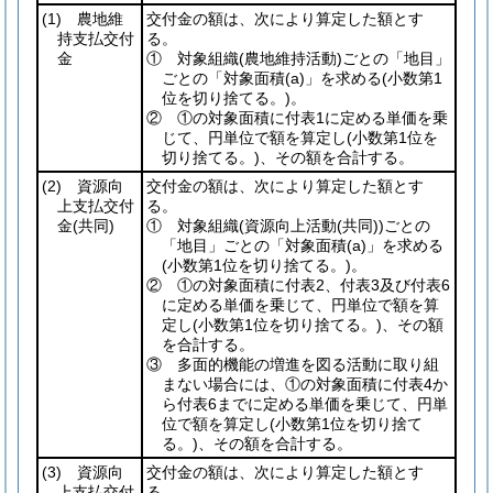
(1)
農地維
交付金の額は、次により算定した額とす
持支払交付
る。
金
① 対象組織
(農地維持活動)
ごとの「地目」
ごとの「対象面積
(a)
」を求める
(小数第1
位を切り捨てる。)
。
② ①の対象面積に付表1に定める単価を乗
じて、円単位で額を算定し
(小数第1位を
切り捨てる。)
、その額を合計する。
(2)
資源向
交付金の額は、次により算定した額とす
上支払交付
る。
金
(共同)
① 対象組織
(資源向上活動
(共同)
)
ごとの
「地目」ごとの「対象面積
(a)
」を求める
(小数第1位を切り捨てる。)
。
② ①の対象面積に付表2、付表3及び付表6
に定める単価を乗じて、円単位で額を算
定し
(小数第1位を切り捨てる。)
、その額
を合計する。
③ 多面的機能の増進を図る活動に取り組
まない場合には、①の対象面積に付表4か
ら付表6までに定める単価を乗じて、円単
位で額を算定し
(小数第1位を切り捨て
る。)
、その額を合計する。
(3)
資源向
交付金の額は、次により算定した額とす
上支払交付
る。