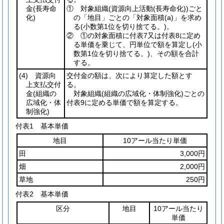
金
(長寿命
① 対象組織
(資源向上活動
(長寿命化)
)
ごと
化)
の「地目」ごとの「対象面積
(a)
」を求め
る
(小数第1位を切り捨てる。)
。
② ①の対象面積に付表7又は付表8に定め
る単価を乗じて、円単位で額を算定し
(小
数第1位を切り捨てる。)
、その額を合計
する。
(4)
資源向
交付金の額は、次により算定した額とす
上支払交付
る。
金
(組織の
対象組織
(組織の広域化・体制強化)
ごとの
広域化・体
付表9に定める単価で額を算定する。
制強化)
付表1
基本単価
地目
10アール当たり単価
田
3,000円
畑
2,000円
草地
250円
付表2
基本単価
区分
地目
10アール当たり
単価