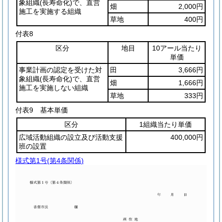
象組織
(長寿命化)
で、直営
畑
2,000円
施工を実施する組織
草地
400円
付表8
区分
地目
10アール当たり
単価
事業計画の認定を受けた対
田
3,666円
象組織
(長寿命化)
で、直営
畑
1,666円
施工を実施しない組織
草地
333円
付表9
基本単価
区分
1組織当たり単価
広域活動組織の設立及び活動支援
400,000円
班の設置
様式第1号
(第4条関係)