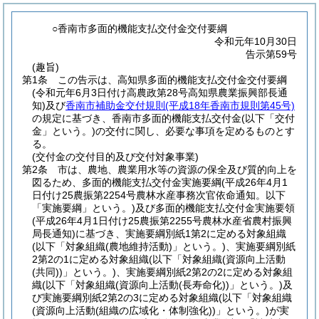
○香南市多面的機能支払交付金交付要綱
令和元年10月30日
告示第59号
(趣旨)
第1条
この告示は、高知県多面的機能支払交付金交付要綱
(令和元年6月3日付け高農政第28号高知県農業振興部長通
知)
及び
香南市補助金交付規則
(平成18年香南市規則第45号)
の規定に基づき、香南市多面的機能支払交付金
(以下「交付
金」という。)
の交付に関し、必要な事項を定めるものとす
る。
(交付金の交付目的及び交付対象事業)
第2条
市は、農地、農業用水等の資源の保全及び質的向上を
図るため、多面的機能支払交付金実施要綱
(平成26年4月1
日付け25農振第2254号農林水産事務次官依命通知。以下
「実施要綱」という。)
及び多面的機能支払交付金実施要領
(平成26年4月1日付け25農振第2255号農林水産省農村振興
局長通知)
に基づき、実施要綱別紙1第2に定める対象組織
(以下「対象組織
(農地維持活動)
」という。)
、実施要綱別紙
2第2の1に定める対象組織
(以下「対象組織
(資源向上活動
(共同)
)
」という。)
、実施要綱別紙2第2の2に定める対象組
織
(以下「対象組織
(資源向上活動
(長寿命化)
)
」という。)
及
び実施要綱別紙2第2の3に定める対象組織
(以下「対象組織
(資源向上活動
(組織の広域化・体制強化)
)
」という。)
が実