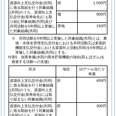
資源向上支払交付金
(共同)
田
1,500円
に係る取組を行う対象組織
(共同)
のうち、資源向上支
畑
900円
払交付金
(長寿命化)
にも取
り組む対象組織
(共同)
及び
草地
150円
共同活動を5年間以上実施し
た対象組織
(共同)
※ 共同活動を5年間以上実施した対象組織(共同)とは、農
地・水保全管理支払交付金における共同活動又は多面的
機能支払交付金における資源向上活動(共同)を5年間以上
実施した対象組織(共同)とする。
付表5
加算単価(水田の雨水貯留機能の強化(田んぼダム)を
推進する活動への支援)
区分
地目
10アール当たり
単価
資源向上支払交付金
(共同)
田
400円
に係る取組を行う対象組織
(共同)
のうち、資源向上支
払交付金
(長寿命化)
には取
り組まない対象組織
(共同)
資源向上支払交付金
(共同)
田
300円
に係る取組を行う対象組織
(共同)
のうち、資源向上支