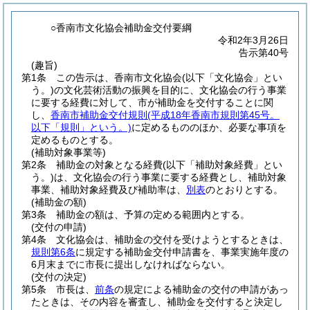
○香南市文化協会補助金交付要綱
令和2年3月26日
告示第40号
(趣旨)
第1条
この告示は、香南市文化協会
(以下「文化協会」とい
う。)
の文化芸術活動の振興を目的に、文化協会の行う事業
に要する経費に対して、市が補助金を交付することに関
し、
香南市補助金交付規則
(平成18年香南市規則第45号。
以下「規則」という。)
に定めるもののほか、必要な事項を
定めるものとする。
(補助対象事業等)
第2条
補助金の対象となる経費
(以下「補助対象経費」とい
う。)
は、文化協会の行う事業に要する経費とし、補助対象
事業、補助対象経費及び補助率は、
別表
のとおりとする。
(補助金の額)
第3条
補助金の額は、予算の定める範囲内とする。
(交付の申請)
第4条
文化協会は、補助金の交付を受けようとするときは、
規則第6条
に規定する補助金交付申請書を、事業実施年度の
6月末までに市長に提出しなければならない。
(交付の決定)
第5条
市長は、
前条
の規定による補助金の交付の申請があっ
たときは、その内容を審査し、補助金を交付すると決定し