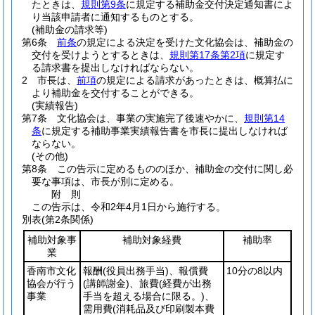
たときは、
規則第9条
に規定する補助金交付決定通知書によ
り当該申請者に通知するものとする。
(補助金の請求等)
第6条
前条
の規定による決定を受けた文化協会は、補助金の
交付を受けようとするときは、
規則第17条第2項
に規定す
る請求書を提出しなければならない。
2
市長は、
前項
の規定による請求があったときは、概算払に
より補助金を交付することができる。
(実績報告)
第7条
文化協会は、事業の実施完了後速やかに、
規則第14
条
に規定する補助事業実績報告書を市長に提出しなければ
ならない。
(その他)
第8条
この告示に定めるもののほか、補助金の交付に関し必
要な事項は、市長が別に定める。
附
則
この告示は、令和2年4月1日から施行する。
別表
(第2条関係)
補助対象事
補助対象経費
補助率
業
香南市文化
報酬
(役員出務手当)
、報償費
10分の8以内
協会が行う
(講師謝金)
、旅費
(経費が出務
事業
手当を超える場合に限る。)
、
需用費
(消耗品及び印刷製本費