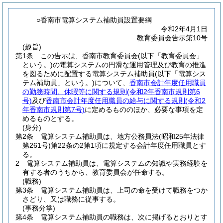
○香南市電算システム補助員設置要綱
令和2年4月1日
教育委員会告示第10号
(趣旨)
第1条
この告示は、香南市教育委員会
(以下「教育委員会」
という。)
の電算システムの円滑な運用管理及び教育の推進
を図るために配置する電算システム補助員
(以下「電算シス
テム補助員」という。)
について、
香南市会計年度任用職員
の勤務時間、休暇等に関する規則
(令和2年香南市規則第6
号)
及び
香南市会計年度任用職員の給与に関する規則
(令和2
年香南市規則第7号)
に定めるもののほか、必要な事項を定
めるものとする。
(身分)
第2条
電算システム補助員は、地方公務員法
(昭和25年法律
第261号)
第22条の2第1項に規定する会計年度任用職員とす
る。
2
電算システム補助員は、電算システムの知識や実務経験を
有する者のうちから、教育委員会が任命する。
(職務)
第3条
電算システム補助員は、上司の命を受けて職務をつか
さどり、又は職務に従事する。
(事務分掌)
第4条
電算システム補助員の職務は、次に掲げるとおりとす