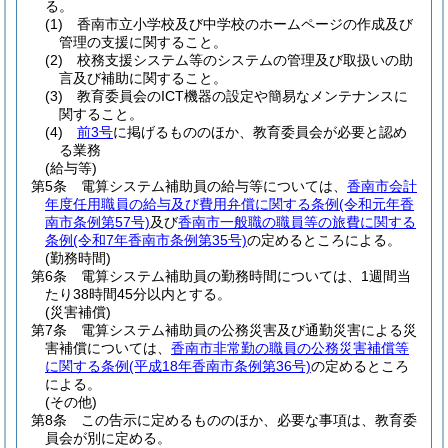
る。
(1)
香南市立小学校及び中学校のホームページの作成及び
管理の支援に関すること。
(2)
校務支援システム等のシステムの管理及び取扱いの助
言及び補助に関すること。
(3)
教育委員会のICT機器の設定や簡易なメンテナンスに
関すること。
(4)
前3号
に掲げるもののほか、教育委員会が必要と認め
る業務
(給与等)
第5条
電算システム補助員の給与等については、
香南市会計
年度任用職員の給与及び費用弁償に関する条例
(令和元年香
南市条例第57号)
及び
香南市一般職の職員等の旅費に関する
条例
(令和7年香南市条例第35号)
の定めるところによる。
(勤務時間)
第6条
電算システム補助員の勤務時間については、1週間当
たり38時間45分以内とする。
(災害補償)
第7条
電算システム補助員の公務災害及び通勤災害による災
害補償については、
香南市非常勤の職員の公務災害補償等
に関する条例
(平成18年香南市条例第36号)
の定めるところ
による。
(その他)
第8条
この告示に定めるもののほか、必要な事項は、教育委
員会が別に定める。