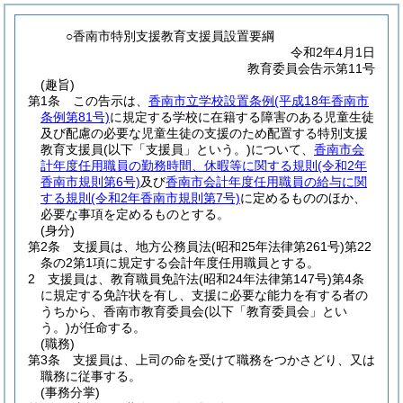
○香南市特別支援教育支援員設置要綱
令和2年4月1日
教育委員会告示第11号
(趣旨)
第1条
この告示は、
香南市立学校設置条例
(平成18年香南市
条例第81号)
に規定する学校に在籍する障害のある児童生徒
及び配慮の必要な児童生徒の支援のため配置する特別支援
教育支援員
(以下「支援員」という。)
について、
香南市会
計年度任用職員の勤務時間、休暇等に関する規則
(令和2年
香南市規則第6号)
及び
香南市会計年度任用職員の給与に関
する規則
(令和2年香南市規則第7号)
に定めるもののほか、
必要な事項を定めるものとする。
(身分)
第2条
支援員は、地方公務員法
(昭和25年法律第261号)
第22
条の2第1項に規定する会計年度任用職員とする。
2
支援員は、教育職員免許法
(昭和24年法律第147号)
第4条
に規定する免許状を有し、支援に必要な能力を有する者の
うちから、香南市教育委員会
(以下「教育委員会」とい
う。)
が任命する。
(職務)
第3条
支援員は、上司の命を受けて職務をつかさどり、又は
職務に従事する。
(事務分掌)