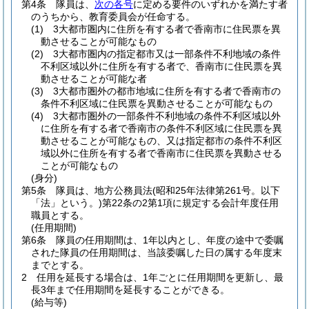
第4条
隊員は、
次の各号
に定める要件のいずれかを満たす者
のうちから、教育委員会が任命する。
(1)
3大都市圏内に住所を有する者で香南市に住民票を異
動させることが可能なもの
(2)
3大都市圏内の指定都市又は一部条件不利地域の条件
不利区域以外に住所を有する者で、香南市に住民票を異
動させることが可能な者
(3)
3大都市圏外の都市地域に住所を有する者で香南市の
条件不利区域に住民票を異動させることが可能なもの
(4)
3大都市圏外の一部条件不利地域の条件不利区域以外
に住所を有する者で香南市の条件不利区域に住民票を異
動させることが可能なもの、又は指定都市の条件不利区
域以外に住所を有する者で香南市に住民票を異動させる
ことが可能なもの
(身分)
第5条
隊員は、地方公務員法
(昭和25年法律第261号。以下
「法」という。)
第22条の2第1項に規定する会計年度任用
職員とする。
(任用期間)
第6条
隊員の任用期間は、1年以内とし、年度の途中で委嘱
された隊員の任用期間は、当該委嘱した日の属する年度末
までとする。
2
任用を延長する場合は、1年ごとに任用期間を更新し、最
長3年まで任用期間を延長することができる。
(給与等)