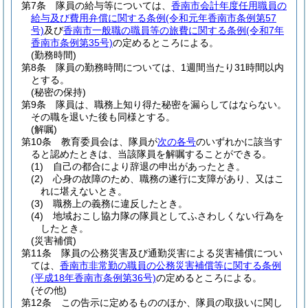
第7条
隊員の給与等については、
香南市会計年度任用職員の
給与及び費用弁償に関する条例
(令和元年香南市条例第57
号)
及び
香南市一般職の職員等の旅費に関する条例
(令和7年
香南市条例第35号)
の定めるところによる。
(勤務時間)
第8条
隊員の勤務時間については、1週間当たり31時間以内
とする。
(秘密の保持)
第9条
隊員は、職務上知り得た秘密を漏らしてはならない。
その職を退いた後も同様とする。
(解嘱)
第10条
教育委員会は、隊員が
次の各号
のいずれかに該当す
ると認めたときは、当該隊員を解嘱することができる。
(1)
自己の都合により辞退の申出があったとき。
(2)
心身の故障のため、職務の遂行に支障があり、又はこ
れに堪えないとき。
(3)
職務上の義務に違反したとき。
(4)
地域おこし協力隊の隊員としてふさわしくない行為を
したとき。
(災害補償)
第11条
隊員の公務災害及び通勤災害による災害補償につい
ては、
香南市非常勤の職員の公務災害補償等に関する条例
(平成18年香南市条例第36号)
の定めるところによる。
(その他)
第12条
この告示に定めるもののほか、隊員の取扱いに関し