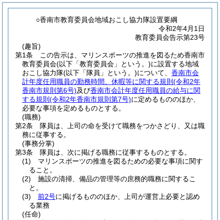
○香南市教育委員会地域おこし協力隊設置要綱
令和2年4月1日
教育委員会告示第23号
(趣旨)
第1条
この告示は、マリンスポーツの推進を図るため香南市
教育委員会
(以下「教育委員会」という。)
に設置する地域
おこし協力隊
(以下「隊員」という。)
について、
香南市会
計年度任用職員の勤務時間、休暇等に関する規則
(令和2年
香南市規則第6号)
及び
香南市会計年度任用職員の給与に関
する規則
(令和2年香南市規則第7号)
に定めるもののほか、
必要な事項を定めるものとする。
(職務)
第2条
隊員は、上司の命を受けて職務をつかさどり、又は職
務に従事する。
(事務分掌)
第3条
隊員は、次に掲げる職務に従事するものとする。
(1)
マリンスポーツの推進を図るための必要な事項に関す
ること。
(2)
施設の清掃、備品の管理等の庶務的職務に関するこ
と。
(3)
前2号
に掲げるもののほか、上司が運営上必要と認め
る業務
(任命)