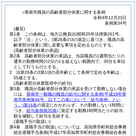
○香南市職員の高齢者部分休業に関する条例
令和4年12月23日
条例第34号
(趣旨)
第1条
この条例は、地方公務員法
(昭和25年法律第261号。
以下「法」という。)
第26条の3の規定に基づき、職員の高
齢者部分休業に関し必要な事項を定めるものとする。
(高齢者部分休業の承認)
第2条
高齢者部分休業の承認は、当該職員の1週間当たりの
通常の勤務時間の2分の1を超えない範囲内で、30分を単位
として行うものとする。
2
法第26条の3第1項の高年齢として条例で定める年齢は、
55歳とする。
(高齢者部分休業取得中の給与)
第3条
職員が高齢者部分休業の承認を受けて勤務しない場合
には、
香南市一般職の職員の給与に関する条例
(平成18年香
南市条例第45号。以下この条において「給与条例」とい
う。)
第16条
の規定にかかわらず、その勤務しない1時間に
つき、
給与条例第20条
に規定する勤務1時間当たりの給与
額を減額して給与を支給する。
(退職手当の取扱い)
第4条
退職手当の取扱いについては、高知県市町村総合事務
組合退職手当条例
(平成17年高知県市町村総合事務組合条例