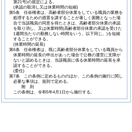
第21号)
の規定による。
(承認の取消し又は休業時間の短縮)
第5条
任命権者は、高齢者部分休業をしている職員の業務を
処理するための措置を講ずることが著しく困難となった場
合で当該職員の同意を得たときは、高齢者部分休業の承認
を取り消し、又は休業時間
(高齢者部分休業の承認を受けた
1週間当たりの勤務しない時間をいう。以下同じ。)
を短縮
することができる。
(休業時間の延長)
第6条
任命権者は、既に高齢者部分休業をしている職員から
休業時間の延長の申出があった場合で公務の運営に支障が
ないと認めるときは、当該職員に係る休業時間の延長を承
認することができる。
(委任)
第7条
この条例に定めるもののほか、この条例の施行に関し
必要な事項は、規則で定める。
附
則
この条例は、令和5年4月1日から施行する。