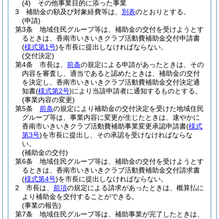
(4)
その他事業目的に添った事業
3
補助金の額及び対象経費等は、
別表
のとおりとする。
(申請)
第3条
地域住民グループ等は、補助金の交付を受けようとす
るときは、香南市いきいきクラブ活動費補助金交付申請書
(
様式第1号
)
を市長に提出しなければならない。
(交付決定)
第4条
市長は、
前条
の規定による申請があったときは、その
内容を審査し、適当であると認めたときは、補助金の交付
を決定し、香南市いきいきクラブ活動費補助金交付決定通
知書
(
様式第2号
)
により当該申請者に通知するものとする。
(事業内容の変更)
第5条
前条
の規定により補助金の交付決定を受けた地域住民
グループ等は、事業内容に変更が生じたときは、速やかに
香南市いきいきクラブ活動費補助事業変更承認申請書
(
様式
第3号
)
を市長に提出し、その承認を受けなければならな
い。
(補助金の交付)
第6条
地域住民グループ等は、補助金の交付を受けようとす
るときは、香南市いきいきクラブ活動費補助金交付請求書
(
様式第4号
)
を市長に提出しなければならない。
2
市長は、
前項
の規定による請求があったときは、概算払に
より補助金を交付することができる。
(事業の報告)
第7条
地域住民グループ等は、補助事業が完了したときは、