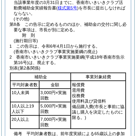
当該事業年度の3月31日までに、香南市いきいきクラブ活
動費補助金実績報告書
(
様式第5号
)
を市長に提出しなければ
ならない。
(その他)
第8条
この告示に定めるもののほか、補助金の交付に関し必
要な事項は、市長が別に定める。
附
則
(施行期日等)
1
この告示は、令和6年4月1日から施行する。
(香南市いきいきクラブ事業実施要綱の廃止)
2
香南市いきいきクラブ事業実施要綱
(平成18年香南市告示
第16号)
は、廃止する。
別表
(第2条関係)
補助金
事業対象経費
平均対象者数
金額
報償費
需用費
10人未満
3,000円×実施
役務費
回数
使用料及び貸借料
10人以上19
5,000円×実施
備品購入費
(市長と事前に協
人以下
回数
議し購入を決定したものに
限る。)
20人以上
7,000円×実施
回数
備考 平均対象者数は、前年度実績による65歳以上の参加