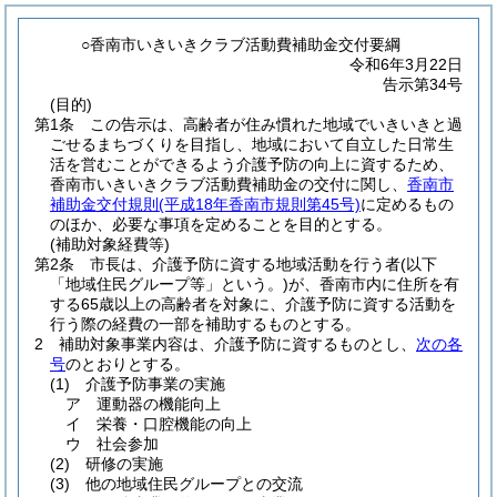
○香南市いきいきクラブ活動費補助金交付要綱
令和6年3月22日
告示第34号
(目的)
第1条
この告示は、高齢者が住み慣れた地域でいきいきと過
ごせるまちづくりを目指し、地域において自立した日常生
活を営むことができるよう介護予防の向上に資するため、
香南市いきいきクラブ活動費補助金の交付に関し、
香南市
補助金交付規則
(平成18年香南市規則第45号)
に定めるもの
のほか、必要な事項を定めることを目的とする。
(補助対象経費等)
第2条
市長は、介護予防に資する地域活動を行う者
(以下
「地域住民グループ等」という。)
が、香南市内に住所を有
する65歳以上の高齢者を対象に、介護予防に資する活動を
行う際の経費の一部を補助するものとする。
2
補助対象事業内容は、介護予防に資するものとし、
次の各
号
のとおりとする。
(1)
介護予防事業の実施
ア
運動器の機能向上
イ
栄養・口腔機能の向上
ウ
社会参加
(2)
研修の実施
(3)
他の地域住民グループとの交流