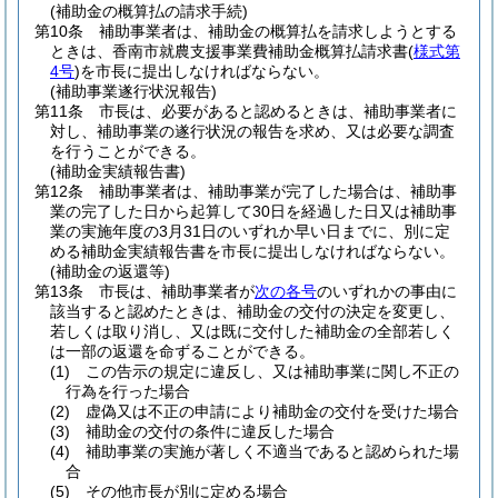
(補助金の概算払の請求手続)
第10条
補助事業者は、補助金の概算払を請求しようとする
ときは、香南市就農支援事業費補助金概算払請求書
(
様式第
4号
)
を市長に提出しなければならない。
(補助事業遂行状況報告)
第11条
市長は、必要があると認めるときは、補助事業者に
対し、補助事業の遂行状況の報告を求め、又は必要な調査
を行うことができる。
(補助金実績報告書)
第12条
補助事業者は、補助事業が完了した場合は、補助事
業の完了した日から起算して30日を経過した日又は補助事
業の実施年度の3月31日のいずれか早い日までに、別に定
める補助金実績報告書を市長に提出しなければならない。
(補助金の返還等)
第13条
市長は、補助事業者が
次の各号
のいずれかの事由に
該当すると認めたときは、補助金の交付の決定を変更し、
若しくは取り消し、又は既に交付した補助金の全部若しく
は一部の返還を命ずることができる。
(1)
この告示の規定に違反し、又は補助事業に関し不正の
行為を行った場合
(2)
虚偽又は不正の申請により補助金の交付を受けた場合
(3)
補助金の交付の条件に違反した場合
(4)
補助事業の実施が著しく不適当であると認められた場
合
(5)
その他市長が別に定める場合