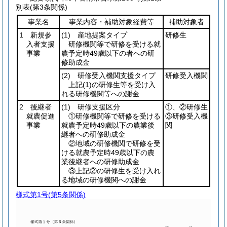
別表
(第3条関係)
事業名
事業内容・補助対象経費等
補助対象者
1 新規参
(1)
産地提案タイプ
研修生
入者支援
研修機関等で研修を受ける就
事業
農予定時49歳以下の者への研
修助成金
(2)
研修受入機関支援タイプ
研修受入機関
上記
(1)
の研修生等を受け入
れる研修機関等への謝金
2 後継者
(1)
研修支援区分
①、②研修生
就農促進
①研修機関等で研修を受ける
③研修受入機
事業
就農予定時49歳以下の農業後
関
継者への研修助成金
②地域の研修機関で研修を受
ける就農予定時49歳以下の農
業後継者への研修助成金
③上記②の研修生を受け入れ
る地域の研修機関への謝金
様式第1号
(第5条関係)