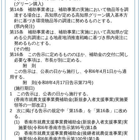
(グリーン購入)
第14条
補助事業者は、補助事業の実施において物品等を調
達する場合は、高知県が定める高知県グリーン購入基本方
針に基づき環境物品等の調達に努めるものとする。
(県内発注)
第15条
補助事業者は、補助事業に実施において高知県が定
める公共調達による地産地消推進戦略に基づき県内発注に
努めるものとする。
(その他)
第16条
この告示に定めるもののほか、補助金の交付に関し
必要な事項は、市長が別に定める。
附
則
この告示は、公表の日から施行し、令和6年4月1日から適
用する。
附
則
(令和8年4月17日
告示第73号)
(施行期日)
1
この告示は、公表の日から施行する。
(香南市就農支援事業費補助金(新規参入者支援事業)実施要
領等の一部改正)
2
次に掲げる告示の規定中「第15条」を「第16条」に改め
る。
(1)
香南市就農支援事業費補助金
(新規参入者支援事業)
実
施要領
(令和6年香南市告示第95号)
第1条
(2)
香南市就農支援事業費補助金
(後継者就農促進事業)
実
施要領
(令和6年香南市告示第100号)
第1条