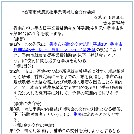
○香南市就農支援事業費補助金交付要綱
令和6年5月30日
告示第94号
香南市担い手支援事業費補助金交付要綱(令和元年香南市告
示第64号)の全部を改正する。
(趣旨)
第1条
この告示は、
香南市補助金交付規則
(平成18年香南市
規則第45号。以下「規則」という。)
第25条
の規定に基づ
き、香南市就農支援事業費補助金
(以下「補助金」とい
う。)
の交付に関し必要な事項を定める。
(補助目的)
第2条
市は、産地や地域の新規就農希望者に対する就農相談
から研修、営農定着に至るまでの活動を促進し、本市の新
規就農者の大幅な増加及び就農後の定着を図ることを目的
として、本市で就農を希望する意欲のある担い手及び研修
を受け入れる機関等に対して、予算の範囲内で補助を行
う。
(事業の内容等)
第3条
補助事業の内容及び補助金の交付の対象となる者
(以
下「補助対象者」という。)
は、
別表
に定めるとおりとす
る。
(補助金の交付の申請)
第4条
補助対象者は、補助金の交付を受けようとするとき