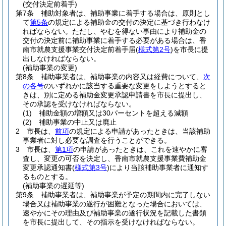
(交付決定前着手)
第7条
補助対象者は、補助事業に着手する場合は、原則とし
て
第5条
の規定による補助金の交付の決定に基づき行わなけ
ればならない。
ただし、やむを得ない事由により補助金の
交付の決定前に補助事業に着手する必要がある場合は、香
南市就農支援事業交付決定前着手届
(
様式第2号
)
を市長に提
出しなければならない。
(補助事業の変更)
第8条
補助事業者は、補助事業の内容又は経費について、
次
の各号
のいずれかに該当する重要な変更をしようとすると
きは、別に定める補助金変更承認申請書を市長に提出し、
その承認を受けなければならない。
(1)
補助金額の増額又は30パーセントを超える減額
(2)
補助事業の中止又は廃止
2
市長は、
前項
の規定による申請があったときは、当該補助
事業者に対し必要な調査を行うことができる。
3
市長は、
第1項
の申請があったときは、これを速やかに審
査し、変更の可否を決定し、香南市就農支援事業費補助金
変更承認通知書
(
様式第3号
)
により当該補助事業者に通知す
るものとする。
(補助事業の遅延等)
第9条
補助事業者は、補助事業が予定の期間内に完了しない
場合又は補助事業の遂行が困難となった場合においては、
速やかにその理由及び補助事業の遂行状況を記載した書類
を市長に提出して、その指示を受けなければならない。