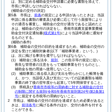
は、別に定める補助金交付申請書に必要な書類を添えて、
市長に申請しなければならない。
(補助金の交付の決定)
第5条
市長は、
前条
の規定による申請があったときは、当該
申請に係る書類の審査及び必要に応じて行う面接等により
その適否を審査し、補助金の交付が適当であると認めたと
きは、補助金の交付の決定をし、香南市就農支援事業費補
助金交付決定通知書
(
様式第1号
)
により当該申請者に通知す
るものとする。
(補助の条件)
第6条
補助金の交付の目的を達成するため、補助金の交付の
決定を受けた補助対象者
(以下「補助事業者」という。)
は、次に掲げる事項を遵守しなければならない。
(1)
補助金に係る法令、
規則
、この告示等の規定に従い、
善良な管理者の注意をもって補助事業を行うものとし、
補助金を他の用途へ使用しないこと。
(2)
補助事業に係る収入及び支出を明らかにした帳簿を備
え、かつ、当該収入及び支出についての証拠書類を補助
事業の終了後の翌年度から起算して5年間保管すること。
(3)
県税及び
香南市市税等の滞納者に対する補助金の交付
の制限に関する規則
(令和5年香南市規則第24号)
第2条第1
号
に規定する市税等の滞納がないこと。
2
市長は、補助金の交付の目的を達成するため必要があると
きは、
前項各号
に掲げる条件のほか、交付の条件を付する
ことができる。