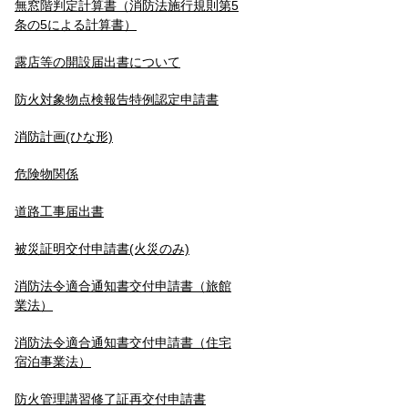
無窓階判定計算書（消防法施行規則第5
条の5による計算書）
露店等の開設届出書について
防火対象物点検報告特例認定申請書
消防計画(ひな形)
危険物関係
道路工事届出書
被災証明交付申請書(火災のみ)
消防法令適合通知書交付申請書（旅館
業法）
消防法令適合通知書交付申請書（住宅
宿泊事業法）
防火管理講習修了証再交付申請書