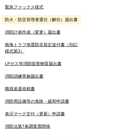
緊急ファックス様式
防火・防災管理者選任（解任）届出書
消防計画作成（変更）届出書
南海トラフ地震防災規定送付書（別記
様式第3）
LPガス等消防阻害物質届出書
消防訓練実施届出書
職員派遣依頼書
消防用設備等の免除・緩和申請書
表示マーク交付（更新）申請書
消防法第7条調査票関係