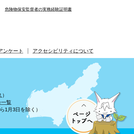
危険物保安監督者の実務経験証明書
アンケート
アクセシビリティについて
ス
）
号一覧
から1月3日を除く）