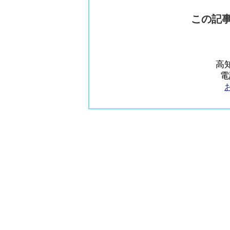
この記
高知
電