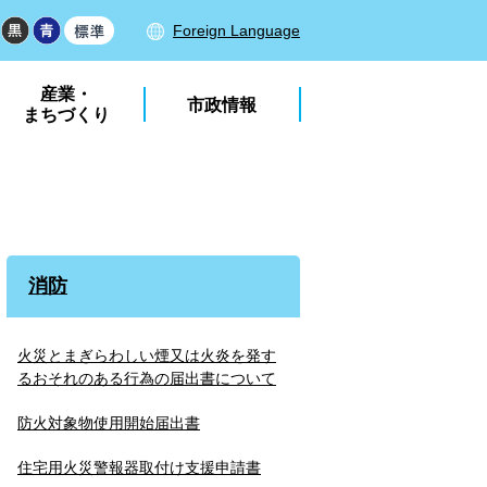
Foreign Language
産業・
市政情報
まちづくり
消防
火災とまぎらわしい煙又は火炎を発す
るおそれのある行為の届出書について
防火対象物使用開始届出書
住宅用火災警報器取付け支援申請書