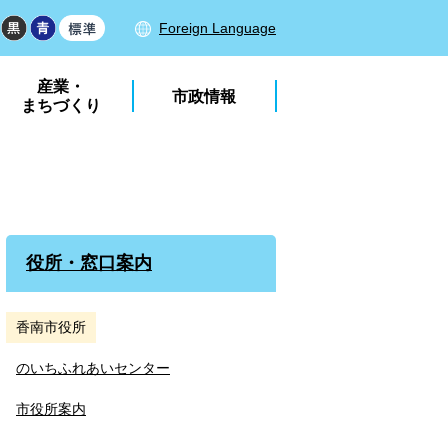
Foreign Language
産業・
市政情報
まちづくり
役所・窓口案内
香南市役所
のいちふれあいセンター
市役所案内