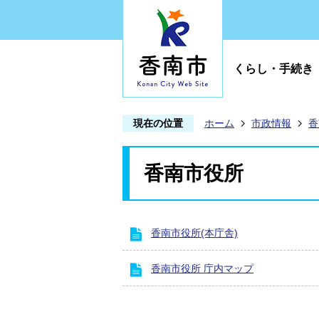
くらし・手続き
現在の位置
ホーム
市政情報
香
香南市役所
香南市役所(本庁舎)
香南市役所 庁内マップ