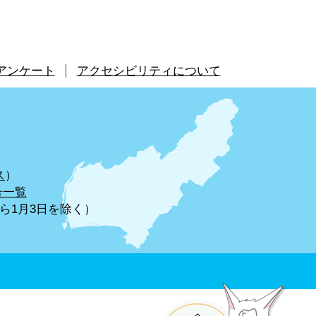
アンケート
アクセシビリティについて
ス
）
号一覧
から1月3日を除く）