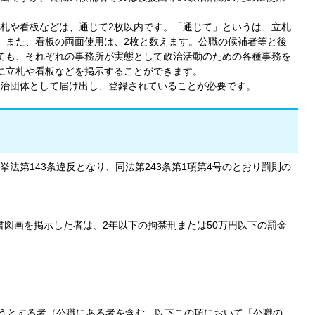
札や看板などは、通じて2枚以内です。「通じて」というは、立札
。また、看板の両面使用は、2枚と数えます。公職の候補者等と後
ても、それぞれの事務所が実態として政治活動のための各種事務を
に立札や看板などを掲示することができます。
治団体として届け出し、登録されていることが必要です。
法第143条違反となり、同法第243条第1項第4号のとおり罰則の
文書図画を掲示した者は、2年以下の拘禁刑または50万円以下の罰金
ろうとする者（公職にある者を含む。以下この項において「公職の