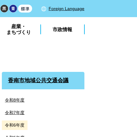
Foreign Language
産業・
市政情報
まちづくり
香南市地域公共交通会議
令和8年度
令和7年度
令和6年度