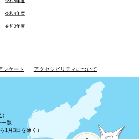
令和5年度
令和4年度
令和3年度
アンケート
アクセシビリティについて
ス
）
号一覧
から1月3日を除く）