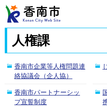
人権課
香南市企業等人権問題連
絡協議会（企人協）
香南市パートナーシッ
プ宣誓制度