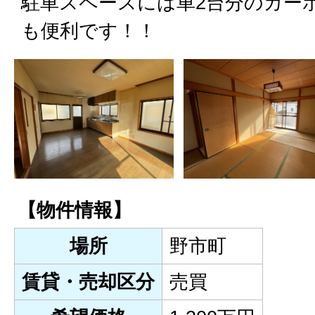
駐車スペースには車2台分のカー
も便利です！！
【物件情報】
場所
野市町
賃貸・売却区分
売買