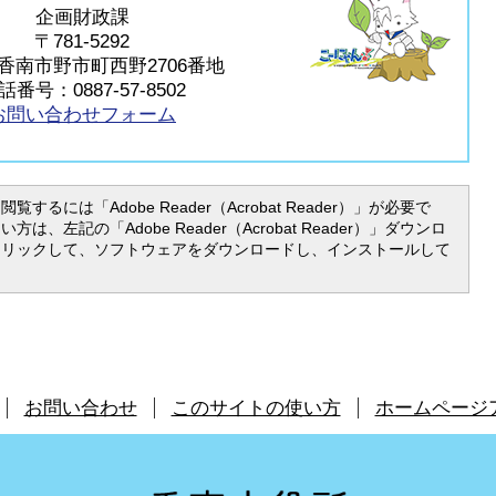
企画財政課
〒781-5292
香南市野市町西野2706番地
話番号：0887-57-8502
お問い合わせフォーム
覧するには「Adobe Reader（Acrobat Reader）」が必要で
は、左記の「Adobe Reader（Acrobat Reader）」ダウンロ
クリックして、ソフトウェアをダウンロードし、インストールして
お問い合わせ
このサイトの使い方
ホームページ