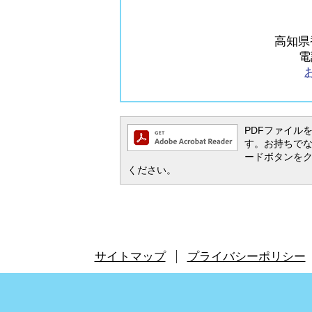
高知県
電
PDFファイルを閲
す。お持ちでない方
ードボタンを
ください。
サイトマップ
プライバシーポリシー