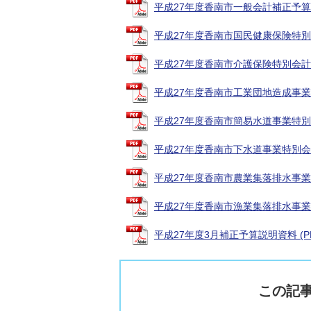
平成27年度香南市一般会計補正予算（第6
平成27年度香南市国民健康保険特別会計
平成27年度香南市介護保険特別会計補正予
平成27年度香南市工業団地造成事業特別
平成27年度香南市簡易水道事業特別会計
平成27年度香南市下水道事業特別会計補
平成27年度香南市農業集落排水事業特別
平成27年度香南市漁業集落排水事業特別
平成27年度3月補正予算説明資料 (PDF
この記