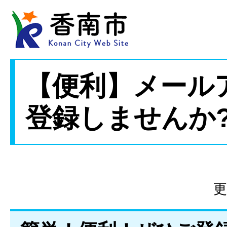
【便利】メール
登録しませんか
更