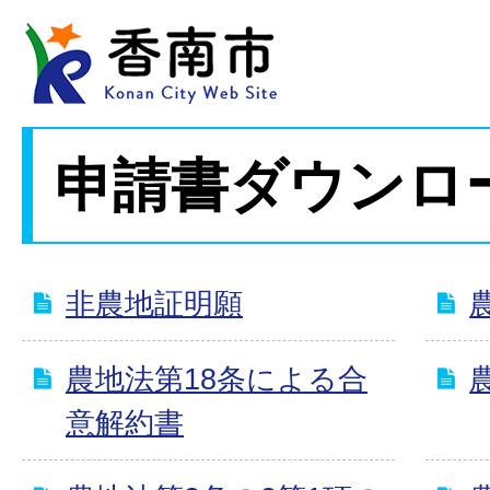
申請書ダウンロ
非農地証明願
農地法第18条による合
意解約書