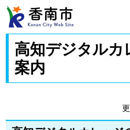
高知デジタルカ
案内
更