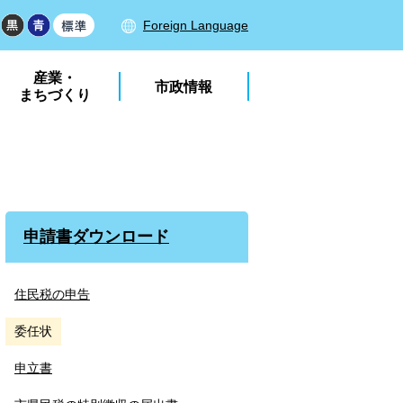
Foreign Language
産業・
市政情報
まちづくり
申請書ダウンロード
住民税の申告
委任状
申立書