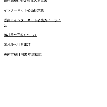
市県民税の特別徴収の届出書
インターネット公売様式集
香南市インターネット公売ガイドライ
ン
落札後の手続について
落札後の注意事項
香南市税証明書 申請様式