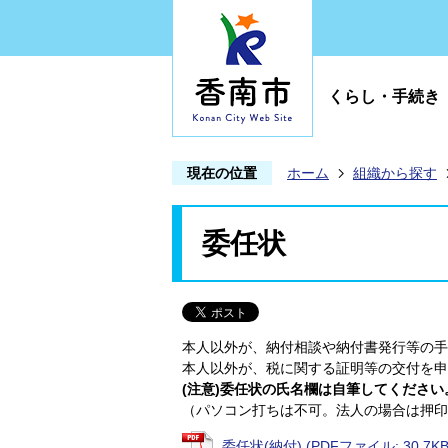
くらし・手続き
現在の位置
ホーム
組織から探す
委任状
本人以外が、納付相談や納付書発行等の手
本人以外が、税に関する証明等の交付を申
(注意)委任状の氏名欄は自筆してください
（パソコン打ちは不可。法人の場合は押印
委任状(納付) (PDFファイル: 30.7KB