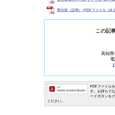
委任状（証明） (PDFファイル: 19.1
この記
高知県
電
PDFファイルを閲
す。お持ちでない方
ードボタンを
ください。