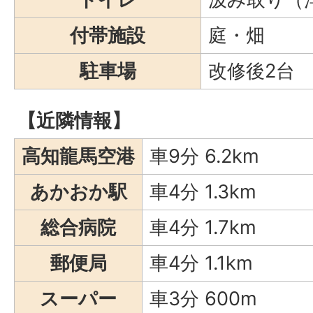
付帯施設
庭・畑
駐車場
改修後2台
【近隣情報】
高知龍馬空港
車9分 6.2km
あかおか駅
車4分 1.3km
総合病院
車4分 1.7km
郵便局
車4分 1.1km
スーパー
車3分 600m