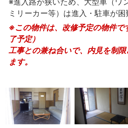
※進入路が狭いため、大型車（ワ
ミリーカー等）は進入・駐車が困
※この物件は、改修予定の物件です
了予定）
工事との兼ね合いで、内見を制限
ます。