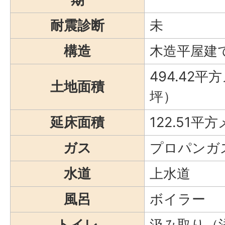
耐震診断
未
構造
木造平屋建
494.42平
土地面積
坪）
延床面積
122.51平
ガス
プロパンガ
水道
上水道
風呂
ボイラー
トイレ
汲み取り（