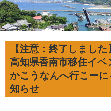
【注意：終了しました】
高知県香南市移住イベ
かこうなんへ行こーに
知らせ