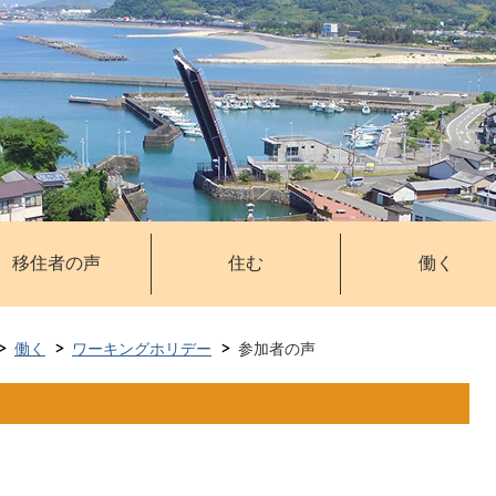
移住者の声
住む
働く
働く
ワーキングホリデー
参加者の声