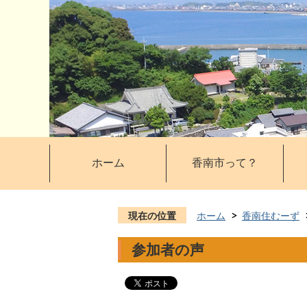
ホーム
香南市って？
現在の位置
ホーム
香南住むーず
参加者の声