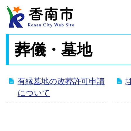
葬儀・墓地
有縁墓地の改葬許可申請
について