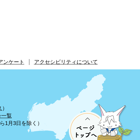
アンケート
アクセシビリティについて
ス
）
号一覧
から1月3日を除く）