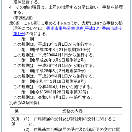
指揮監督する。
4
その他の職員は、上司の指示する分掌に従い、事務を処理
する。
(事務処理)
第6条
この規則に定めるもののほか、支所における事務の処
理等については、
香南市事務分掌規程
(平成18年香南市訓令
第1号)
の例による。
附
則
この規則は、平成18年3月1日から施行する。
附
則
(平成20年3月21日
規則第10号)
この規則は、平成20年4月1日から施行する。
附
則
(平成26年3月5日
規則第2号)
この規則は、平成26年4月1日から施行する。
附
則
(平成28年3月2日
規則第3号)
この規則は、平成28年4月1日から施行する。
附
則
(令和4年3月18日
規則第9号)
この規則は、令和4年4月1日から施行する。
附
則
(令和5年3月28日
規則第32号)
この規則は、令和5年4月1日から施行する。
別表
(第3条関係)
係
業務の内容
支所
(1)
戸籍諸届の受付及び諸証明の交付に関するこ
係
と。
(2)
住民基本台帳諸届の受付及び諸証明の交付に関