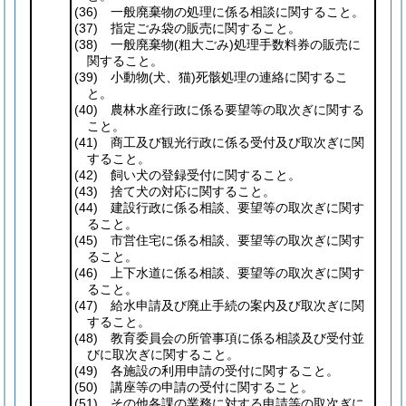
(36)
一般廃棄物の処理に係る相談に関すること。
(37)
指定ごみ袋の販売に関すること。
(38)
一般廃棄物
(粗大ごみ)
処理手数料券の販売に
関すること。
(39)
小動物
(犬、猫)
死骸処理の連絡に関するこ
と。
(40)
農林水産行政に係る要望等の取次ぎに関する
こと。
(41)
商工及び観光行政に係る受付及び取次ぎに関
すること。
(42)
飼い犬の登録受付に関すること。
(43)
捨て犬の対応に関すること。
(44)
建設行政に係る相談、要望等の取次ぎに関す
ること。
(45)
市営住宅に係る相談、要望等の取次ぎに関す
ること。
(46)
上下水道に係る相談、要望等の取次ぎに関す
ること。
(47)
給水申請及び廃止手続の案内及び取次ぎに関
すること。
(48)
教育委員会の所管事項に係る相談及び受付並
びに取次ぎに関すること。
(49)
各施設の利用申請の受付に関すること。
(50)
講座等の申請の受付に関すること。
(51)
その他各課の業務に対する申請等の取次ぎに