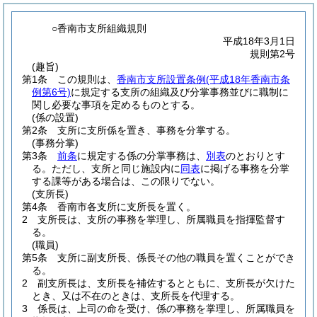
○香南市支所組織規則
平成18年3月1日
規則第2号
(趣旨)
第1条
この規則は、
香南市支所設置条例
(平成18年香南市条
例第6号)
に規定する支所の組織及び分掌事務並びに職制に
関し必要な事項を定めるものとする。
(係の設置)
第2条
支所に支所係を置き、事務を分掌する。
(事務分掌)
第3条
前条
に規定する係の分掌事務は、
別表
のとおりとす
る。
ただし、支所と同じ施設内に
同表
に掲げる事務を分掌
する課等がある場合は、この限りでない。
(支所長)
第4条
香南市各支所に支所長を置く。
2
支所長は、支所の事務を掌理し、所属職員を指揮監督す
る。
(職員)
第5条
支所に副支所長、係長その他の職員を置くことができ
る。
2
副支所長は、支所長を補佐するとともに、支所長が欠けた
とき、又は不在のときは、支所長を代理する。
3
係長は、上司の命を受け、係の事務を掌理し、所属職員を