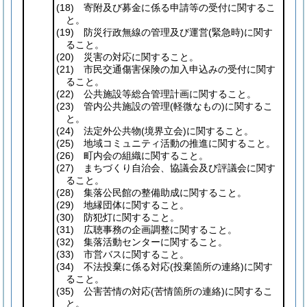
(18)
寄附及び募金に係る申請等の受付に関するこ
と。
(19)
防災行政無線の管理及び運営
(緊急時)
に関す
ること。
(20)
災害の対応に関すること。
(21)
市民交通傷害保険の加入申込みの受付に関す
ること。
(22)
公共施設等総合管理計画に関すること。
(23)
管内公共施設の管理
(軽微なもの)
に関するこ
と。
(24)
法定外公共物
(境界立会)
に関すること。
(25)
地域コミュニティ活動の推進に関すること。
(26)
町内会の組織に関すること。
(27)
まちづくり自治会、協議会及び評議会に関す
ること。
(28)
集落公民館の整備助成に関すること。
(29)
地縁団体に関すること。
(30)
防犯灯に関すること。
(31)
広聴事務の企画調整に関すること。
(32)
集落活動センターに関すること。
(33)
市営バスに関すること。
(34)
不法投棄に係る対応
(投棄箇所の連絡)
に関す
ること。
(35)
公害苦情の対応
(苦情箇所の連絡)
に関するこ
と。