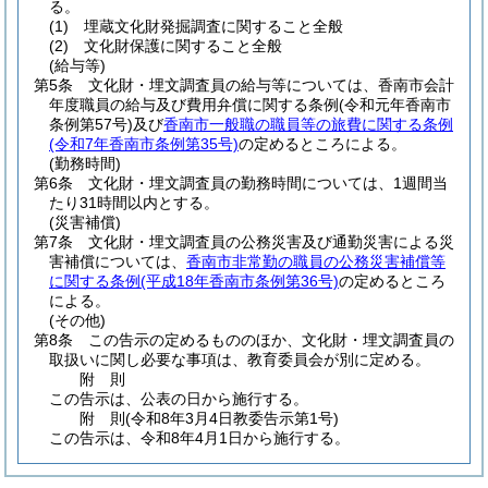
る。
(1)
埋蔵文化財発掘調査に関すること全般
(2)
文化財保護に関すること全般
(給与等)
第5条
文化財・埋文調査員の給与等については、香南市会計
年度職員の給与及び費用弁償に関する条例
(令和元年香南市
条例第57号)
及び
香南市一般職の職員等の旅費に関する条例
(令和7年香南市条例第35号)
の定めるところによる。
(勤務時間)
第6条
文化財・埋文調査員の勤務時間については、1週間当
たり31時間以内とする。
(災害補償)
第7条
文化財・埋文調査員の公務災害及び通勤災害による災
害補償については、
香南市非常勤の職員の公務災害補償等
に関する条例
(平成18年香南市条例第36号)
の定めるところ
による。
(その他)
第8条
この告示の定めるもののほか、文化財・埋文調査員の
取扱いに関し必要な事項は、教育委員会が別に定める。
附
則
この告示は、公表の日から施行する。
附
則
(令和8年3月4日
教委告示第1号)
この告示は、令和8年4月1日から施行する。