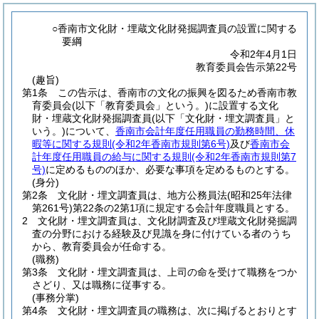
○香南市文化財・埋蔵文化財発掘調査員の設置に関する
要綱
令和2年4月1日
教育委員会告示第22号
(趣旨)
第1条
この告示は、香南市の文化の振興を図るため香南市教
育委員会
(以下「教育委員会」という。)
に設置する文化
財・埋蔵文化財発掘調査員
(以下「文化財・埋文調査員」と
いう。)
について、
香南市会計年度任用職員の勤務時間、休
暇等に関する規則
(令和2年香南市規則第6号)
及び
香南市会
計年度任用職員の給与に関する規則
(令和2年香南市規則第7
号)
に定めるもののほか、必要な事項を定めるものとする。
(身分)
第2条
文化財・埋文調査員は、地方公務員法
(昭和25年法律
第261号)
第22条の2第1項に規定する会計年度職員とする。
2
文化財・埋文調査員は、文化財調査及び埋蔵文化財発掘調
査の分野における経験及び見識を身に付けている者のうち
から、教育委員会が任命する。
(職務)
第3条
文化財・埋文調査員は、上司の命を受けて職務をつか
さどり、又は職務に従事する。
(事務分掌)
第4条
文化財・埋文調査員の職務は、次に掲げるとおりとす