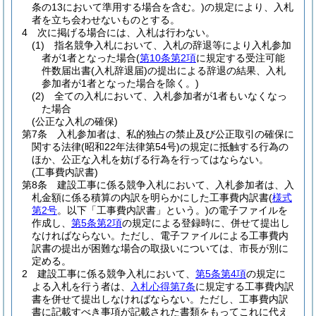
条の13において準用する場合を含む。)
の規定により、入札
者を立ち会わせないものとする。
4
次に掲げる場合には、入札は行わない。
(1)
指名競争入札において、入札の辞退等により入札参加
者が1者となった場合
(
第10条第2項
に規定する受注可能
件数届出書
(入札辞退届)
の提出による辞退の結果、入札
参加者が1者となった場合を除く。)
(2)
全ての入札において、入札参加者が1者もいなくなっ
た場合
(公正な入札の確保)
第7条
入札参加者は、私的独占の禁止及び公正取引の確保に
関する法律
(昭和22年法律第54号)
の規定に抵触する行為の
ほか、公正な入札を妨げる行為を行ってはならない。
(工事費内訳書)
第8条
建設工事に係る競争入札において、入札参加者は、入
札金額に係る積算の内訳を明らかにした工事費内訳書
(
様式
第2号
。以下「工事費内訳書」という。)
の電子ファイルを
作成し、
第5条第2項
の規定による登録時に、併せて提出し
なければならない。
ただし、電子ファイルによる工事費内
訳書の提出が困難な場合の取扱いについては、市長が別に
定める。
2
建設工事に係る競争入札において、
第5条第4項
の規定に
よる入札を行う者は、
入札心得第7条
に規定する工事費内訳
書を併せて提出しなければならない。
ただし、工事費内訳
書に記載すべき事項が記載された書類をもってこれに代え