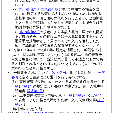
行った者から工事費内訳書の提出がなかった場合を含
む。)
。
(2)
第15条第2項
(
同条第4項
において準用する場合を含
む。)
に規定する調査に協力しないと認められる場合
(調
査基準価格を下回る価格の入札を行った者が、当該調査
を入札参加申請時にあらかじめ辞退している場合又は失
格調査後に辞退した場合を含む。)
。
(3)
第18条第3項
の規定により当該入札時に届け出た配置
予定技術者を、別の建設工事競争入札に参加するための
配置予定技術者として届け出てその入札を落札したた
め、当該配置予定技術者の配置ができなくなったとき。
3
令第167条の10の2第1項の規定を適用した一般競争入札
(以下「総合評価方式」という。)
に係る施工計画の提案を
求める場合において、当該提案が著しく不適当なものであ
ると判断されるとき
(提案のないときを含む。)
は、その提
案を行った者を失格とする。
4
一般競争入札において、
次の各号
に掲げる者に対し、
当該
各号
に定める書類により通知を行うものとする。
(1)
事後審査で公告に示した入札参加資格要件を満たさず
第1項第1号
の規定により失格と判断された者 入札失格
通知書
(
様式第5号
)
(2)
工事費内訳書に不備等があり、
第1項第3号
又は
第4号
の規定により失格と判断された者 入札失格通知書
(
様式
第6号
)
(落札者の決定方法)