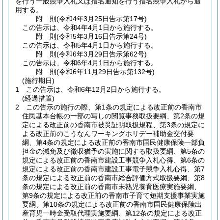
を行う一般競争入札又は指名通知を行う指名競争入札から適
用する。
附
則
(令和4年3月25日
告示第17号)
この告示は、令和4年4月1日から施行する。
附
則
(令和5年3月16日
告示第24号)
この告示は、令和5年4月1日から施行する。
附
則
(令和6年3月29日
告示第62号)
この告示は、令和6年4月1日から施行する。
附
則
(令和6年11月29日
告示第132号)
(施行期日)
1
この告示は、令和6年12月2日から施行する。
(経過措置)
2
この告示の施行の際、第1条の規定による改正前の香南市
住民基本台帳の一部の写しの閲覧事務取扱要綱、第2条の規
定による改正前の香南市被災証明取扱規程、第3条の規定に
よる改正前のこうなんワーキングホリデー補助金交付要
綱、第4条の規定による改正前の香南市国民健康保険一部負
担金の減免及び徴収猶予の実施に関する取扱要綱、第5条の
規定による改正前の香南市建設工事競争入札心得、第6条の
規定による改正前の香南市建設工事電子競争入札心得、第7
条の規定による改正前の香南市総合評価方式取扱要綱、第8
条の規定による改正前の香南市未熟児養育医療実施要綱、
第9条の規定による改正前の香南市子育て短期支援事業実施
要綱、第10条の規定による改正前の香南市国民健康保険出
産育児一時金受取代理実施要綱、第12条の規定による改正