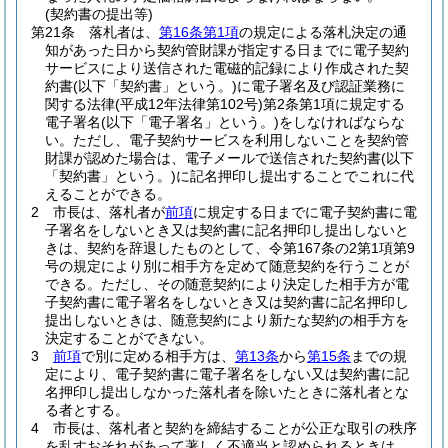
(契約書の提出等)
第21条
落札者は、
第16条第1項
の規定による落札決定の通
知があった日から契約管財課が指定する日までに電子契約
サービスにより送信された電磁的記録により作成された契
約書
(以下「契約書」という。)
に電子署名及び認証業務に
関する法律
(平成12年法律第102号)
第2条第1項に規定する
電子署名
(以下「電子署名」という。)
をしなければならな
い。
ただし、電子契約サービスを利用しないことを契約管
財課が認めた場合は、電子メールで送信された契約書
(以下
「契約書」という。)
に記名押印し提出することでこれに代
えることができる。
2
市長は、落札者が
前項
に規定する日までに電子契約書に電
子署名をしないとき又は契約書に記名押印し提出しないと
きは、契約を辞退したものとして、令第167条の2第1項第9
号の規定により別に相手方を定めて随意契約を行うことが
できる。
ただし、その随意契約により決定した相手方が電
子契約書に電子署名をしないとき又は契約書に記名押印し
提出しないときは、随意契約により新たな契約の相手方を
決定することができない。
3
前項
で別に定める相手方は、
第13条
から
第15条
までの規
定により、電子契約書に電子署名をしない又は契約書に記
名押印し提出しなかった落札者を除いたときに落札者とな
る者とする。
4
市長は、落札者と契約を締結することが公正な取引の秩序
を乱すおそれがあって著しく不適当と認められるときは、