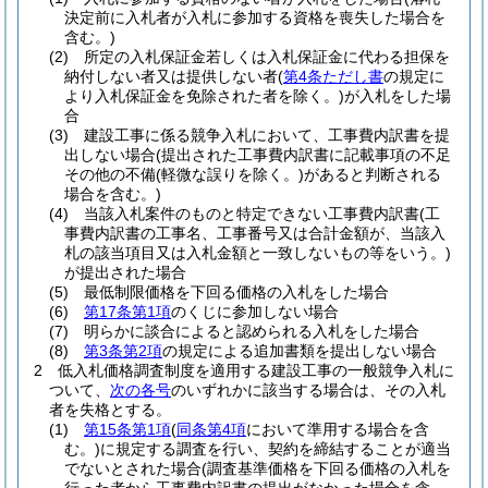
決定前に入札者が入札に参加する資格を喪失した場合を
含む。)
(2)
所定の入札保証金若しくは入札保証金に代わる担保を
納付しない者又は提供しない者
(
第4条ただし書
の規定に
より入札保証金を免除された者を除く。)
が入札をした場
合
(3)
建設工事に係る競争入札において、工事費内訳書を提
出しない場合
(提出された工事費内訳書に記載事項の不足
その他の不備
(軽微な誤りを除く。)
があると判断される
場合を含む。)
(4)
当該入札案件のものと特定できない工事費内訳書
(工
事費内訳書の工事名、工事番号又は合計金額が、当該入
札の該当項目又は入札金額と一致しないもの等をいう。)
が提出された場合
(5)
最低制限価格を下回る価格の入札をした場合
(6)
第17条第1項
のくじに参加しない場合
(7)
明らかに談合によると認められる入札をした場合
(8)
第3条第2項
の規定による追加書類を提出しない場合
2
低入札価格調査制度を適用する建設工事の一般競争入札に
ついて、
次の各号
のいずれかに該当する場合は、その入札
者を失格とする。
(1)
第15条第1項
(
同条第4項
において準用する場合を含
む。)
に規定する調査を行い、契約を締結することが適当
でないとされた場合
(調査基準価格を下回る価格の入札を