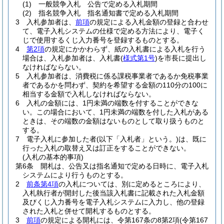
(1)
一般競争入札 公告で定める入札期間
(2)
指名競争入札 指名通知書で定める入札期間
3
入札参加者は、
前項
の規定による入札金額の登録と合わせ
て、電子入札システムの仕様で定める方法により、電子く
じで使用するくじ入力番号を登録するものとする。
4
第2項
の規定にかかわらず、紙の入札書による入札を行う
場合は、入札参加者は、入札書
(
様式第1号
)
を市長に提出し
なければならない。
5
入札参加者は、消費税に係る課税事業者であるか免税事業
者であるかを問わず、契約を希望する金額の110分の100に
相当する金額で入札しなければならない。
6
入札の金額には、1円未満の端数を付することができな
い。
この場合において、1円未満の端数を付した入札がある
ときは、その端数の金額はないものとして取り扱うものと
する。
7
電子入札に参加した者
(以下「入札者」という。)
は、既に
行った入札の取替え又は訂正をすることができない。
(入札の基本的事項)
第6条
開札は、公告又は指名通知で定める日時に、電子入札
システムにより行うものとする。
2
前条第4項
の入札については、別に定めるところにより、
入札執行者が開封した後当該入札書に記載された入札金額
及びくじ入力番号を電子入札システムに入力し、他の登録
された入札と併せて開札するものとする。
3
前項
の規定による開札には、令第167条の8第2項
(令第167