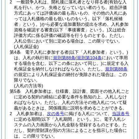
2
一般競争入札は、開札後に落札者となり得る者
(有効な入
札を行い、かつ、失格となっていない者のうち、総合評価
方式にあっては評価値の最も高いもの、その他の入札にあ
っては入札価格の最も低いものをいう。以下「落札候補
者」という。)
から必要な追加書類の提出を求め、入札参加
資格を確認する審査
(以下「事後審査」という。)
又は総合
評価方式に係る評価の確認等を行うものとする。
ただし、
入札公告において別に定める場合は、この限りでない。
(入札保証金)
第4条
電子入札に参加する者
(以下「入札参加者」という。)
は、入札の執行前に
規則第88条
(
規則第104条
において準用
する場合を含む。以下この条において同じ。)
に規定する入
札保証金を納付しなければならない。
ただし、
規則第88条
の規定により入札保証金の納付が免除された場合は、この
限りでない。
(入札の方法等)
第5条
入札参加者は、仕様書、設計書、図面その他入札ごと
に定める契約の締結に必要な条件を熟知の上、入札しなけ
ればならない。
ただし、入札の方法その他入札について疑
義があるときは、関係職員に説明を求めることができる。
2
入札参加者は、
次の各号
に掲げる入札について、
当該各号
に定める期間
(以下「入札期間」という。)
に、電子入札シ
ステムの入力画面から入札金額を登録するものとする。
た
だし、契約管財課が別の方法によることを指示した場合に
は、この限りでない。