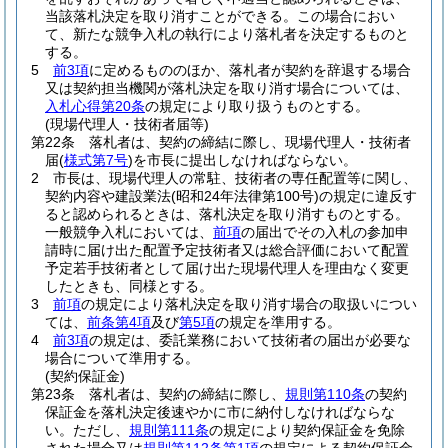
当該落札決定を取り消すことができる。
この場合におい
て、新たな競争入札の執行により落札者を決定するものと
する。
5
前3項
に定めるもののほか、落札者が契約を辞退する場合
又は契約担当機関が落札決定を取り消す場合については、
入札心得第20条
の規定により取り扱うものとする。
(現場代理人・技術者届等)
第22条
落札者は、契約の締結に際し、現場代理人・技術者
届
(
様式第7号
)
を市長に提出しなければならない。
2
市長は、現場代理人の常駐、技術者の専任配置等に関し、
契約内容や建設業法
(昭和24年法律第100号)
の規定に違反す
ると認められるときは、落札決定を取り消すものとする。
一般競争入札においては、
前項
の届出でその入札の参加申
請時に届け出た配置予定技術者又は総合評価において配置
予定若手技術者として届け出た現場代理人を理由なく変更
したときも、同様とする。
3
前項
の規定により落札決定を取り消す場合の取扱いについ
ては、
前条第4項
及び
第5項
の規定を準用する。
4
前3項
の規定は、委託業務において技術者の届出が必要な
場合について準用する。
(契約保証金)
第23条
落札者は、契約の締結に際し、
規則第110条
の契約
保証金を落札決定後速やかに市に納付しなければならな
い。
ただし、
規則第111条
の規定により契約保証金を免除