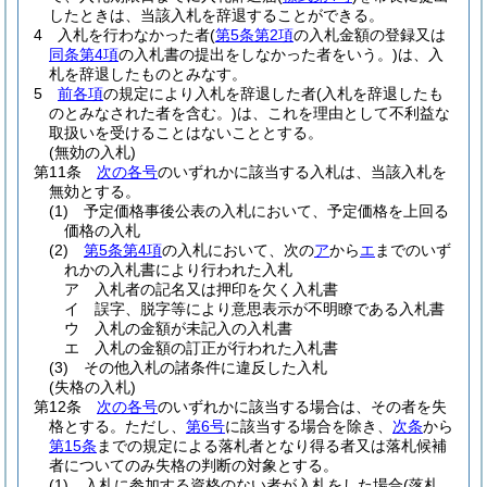
したときは、当該入札を辞退することができる。
4
入札を行わなかった者
(
第5条第2項
の入札金額の登録又は
同条第4項
の入札書の提出をしなかった者をいう。)
は、入
札を辞退したものとみなす。
5
前各項
の規定により入札を辞退した者
(入札を辞退したも
のとみなされた者を含む。)
は、これを理由として不利益な
取扱いを受けることはないこととする。
(無効の入札)
第11条
次の各号
のいずれかに該当する入札は、当該入札を
無効とする。
(1)
予定価格事後公表の入札において、予定価格を上回る
価格の入札
(2)
第5条第4項
の入札において、次の
ア
から
エ
までのいず
れかの入札書により行われた入札
ア
入札者の記名又は押印を欠く入札書
イ
誤字、脱字等により意思表示が不明瞭である入札書
ウ
入札の金額が未記入の入札書
エ
入札の金額の訂正が行われた入札書
(3)
その他入札の諸条件に違反した入札
(失格の入札)
第12条
次の各号
のいずれかに該当する場合は、その者を失
格とする。
ただし、
第6号
に該当する場合を除き、
次条
から
第15条
までの規定による落札者となり得る者又は落札候補
者についてのみ失格の判断の対象とする。
(1)
入札に参加する資格のない者が入札をした場合
(落札