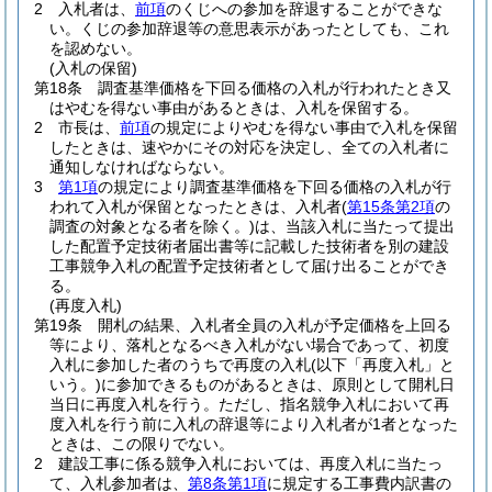
2
入札者は、
前項
のくじへの参加を辞退することができな
い。
くじの参加辞退等の意思表示があったとしても、これ
を認めない。
(入札の保留)
第18条
調査基準価格を下回る価格の入札が行われたとき又
はやむを得ない事由があるときは、入札を保留する。
2
市長は、
前項
の規定によりやむを得ない事由で入札を保留
したときは、速やかにその対応を決定し、全ての入札者に
通知しなければならない。
3
第1項
の規定により調査基準価格を下回る価格の入札が行
われて入札が保留となったときは、入札者
(
第15条第2項
の
調査の対象となる者を除く。)
は、当該入札に当たって提出
した配置予定技術者届出書等に記載した技術者を別の建設
工事競争入札の配置予定技術者として届け出ることができ
る。
(再度入札)
第19条
開札の結果、入札者全員の入札が予定価格を上回る
等により、落札となるべき入札がない場合であって、初度
入札に参加した者のうちで再度の入札
(以下「再度入札」と
いう。)
に参加できるものがあるときは、原則として開札日
当日に再度入札を行う。
ただし、指名競争入札において再
度入札を行う前に入札の辞退等により入札者が1者となった
ときは、この限りでない。
2
建設工事に係る競争入札においては、再度入札に当たっ
て、入札参加者は、
第8条第1項
に規定する工事費内訳書の