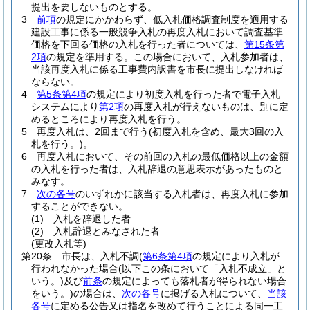
提出を要しないものとする。
3
前項
の規定にかかわらず、低入札価格調査制度を適用する
建設工事に係る一般競争入札の再度入札において調査基準
価格を下回る価格の入札を行った者については、
第15条第
2項
の規定を準用する。
この場合において、入札参加者は、
当該再度入札に係る工事費内訳書を市長に提出しなければ
ならない。
4
第5条第4項
の規定により初度入札を行った者で電子入札
システムにより
第2項
の再度入札が行えないものは、別に定
めるところにより再度入札を行う。
5
再度入札は、2回まで行う
(初度入札を含め、最大3回の入
札を行う。)
。
6
再度入札において、その前回の入札の最低価格以上の金額
の入札を行った者は、入札辞退の意思表示があったものと
みなす。
7
次の各号
のいずれかに該当する入札者は、再度入札に参加
することができない。
(1)
入札を辞退した者
(2)
入札辞退とみなされた者
(更改入札等)
第20条
市長は、入札不調
(
第6条第4項
の規定により入札が
行われなかった場合
(以下この条において「入札不成立」と
いう。)
及び
前条
の規定によっても落札者が得られない場合
をいう。)
の場合は、
次の各号
に掲げる入札について、
当該
各号
に定める公告又は指名を改めて行うことによる同一工