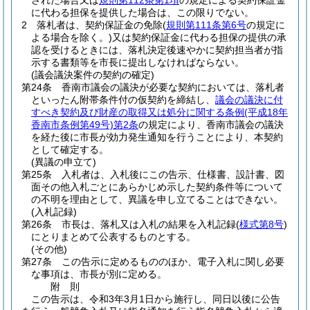
された場合又は
規則第112条第1項
の規定による契約保証金
に代わる担保を提供した場合は、この限りでない。
2
落札者は、契約保証金の免除
(
規則第111条第6号
の規定に
よる場合を除く。)
又は契約保証金に代わる担保の提供の承
認を受けるときには、落札決定後速やかに契約担当者が指
示する書類等を市長に提出しなければならない。
(議会議決案件の契約の確定)
第24条
香南市議会の議決が必要な契約においては、落札者
といったん附帯条件付の仮契約を締結し、
議会の議決に付
すべき契約及び財産の取得又は処分に関する条例
(平成18年
香南市条例第49号)
第2条
の規定により、香南市議会の議決
を経た後に市長が効力発生通知を行うことにより、本契約
として確定する。
(異議の申立て)
第25条
入札者は、入札後にこの告示、仕様書、設計書、図
面その他入札ごとにあらかじめ示した契約条件等について
の不明を理由として、異議を申し立てることはできない。
(入札記録)
第26条
市長は、落札又は入札の結果を入札記録
(
様式第8号
)
にとりまとめて公表するものとする。
(その他)
第27条
この告示に定めるもののほか、電子入札に関し必要
な事項は、市長が別に定める。
附
則
この告示は、令和3年3月1日から施行し、同日以後に公告