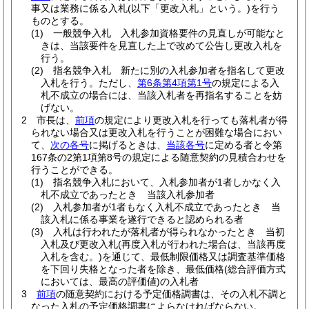
事又は業務に係る入札
(以下「更改入札」という。)
を行う
ものとする。
(1)
一般競争入札 入札参加資格要件の見直しが可能なと
きは、当該要件を見直した上で改めて公告し更改入札を
行う。
(2)
指名競争入札 新たに別の入札参加者を指名して更改
入札を行う。
ただし、
第6条第4項第1号
の規定による入
札不成立の場合には、当該入札者を再指名することを妨
げない。
2
市長は、
前項
の規定により更改入札を行っても落札者が得
られない場合又は更改入札を行うことが困難な場合におい
て、
次の各号
に掲げるときは、
当該各号
に定める者と令第
167条の2第1項第8号の規定による随意契約の見積合わせを
行うことができる。
(1)
指名競争入札において、入札参加者が1者しかなく入
札不成立であったとき 当該入札参加者
(2)
入札参加者が1者もなく入札不成立であったとき 当
該入札に係る事業を遂行できると認められる者
(3)
入札は行われたが落札者が得られなかったとき 当初
入札及び更改入札
(再度入札が行われた場合は、当該再度
入札を含む。)
を通じて、最低制限価格又は調査基準価格
を下回り失格となった者を除き、最低価格
(総合評価方式
においては、最高の評価値)
の入札者
3
前項
の随意契約における予定価格調書は、その入札不調と
なった入札の予定価格調書によらなければならない。