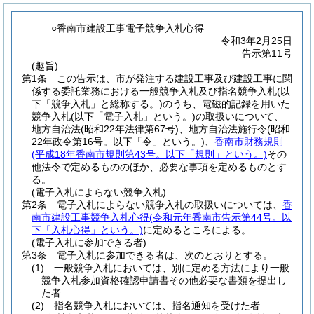
○香南市建設工事電子競争入札心得
令和3年2月25日
告示第11号
(趣旨)
第1条
この告示は、市が発注する建設工事及び建設工事に関
係する委託業務における一般競争入札及び指名競争入札
(以
下「競争入札」と総称する。)
のうち、電磁的記録を用いた
競争入札
(以下「電子入札」という。)
の取扱いについて、
地方自治法
(昭和22年法律第67号)
、地方自治法施行令
(昭和
22年政令第16号。以下「令」という。)
、
香南市財務規則
(平成18年香南市規則第43号。以下「規則」という。)
その
他法令で定めるもののほか、必要な事項を定めるものとす
る。
(電子入札によらない競争入札)
第2条
電子入札によらない競争入札の取扱いについては、
香
南市建設工事競争入札心得
(令和元年香南市告示第44号。以
下「入札心得」という。)
に定めるところによる。
(電子入札に参加できる者)
第3条
電子入札に参加できる者は、次のとおりとする。
(1)
一般競争入札においては、別に定める方法により一般
競争入札参加資格確認申請書その他必要な書類を提出し
た者
(2)
指名競争入札においては、指名通知を受けた者