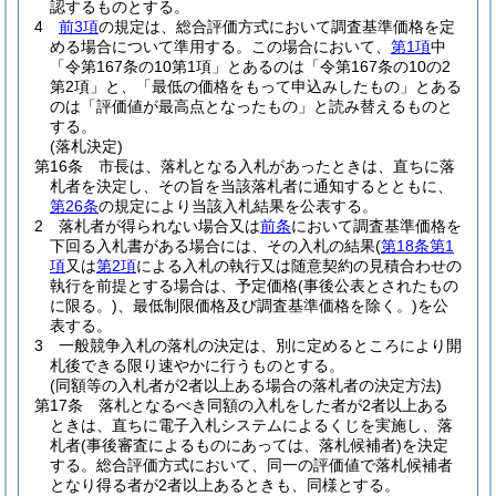
認するものとする。
4
前3項
の規定は、総合評価方式において調査基準価格を定
める場合について準用する。
この場合において、
第1項
中
「令第167条の10第1項」とあるのは「令第167条の10の2
第2項」と、「最低の価格をもって申込みしたもの」とある
のは「評価値が最高点となったもの」と読み替えるものと
する。
(落札決定)
第16条
市長は、落札となる入札があったときは、直ちに落
札者を決定し、その旨を当該落札者に通知するとともに、
第26条
の規定により当該入札結果を公表する。
2
落札者が得られない場合又は
前条
において調査基準価格を
下回る入札書がある場合には、その入札の結果
(
第18条第1
項
又は
第2項
による入札の執行又は随意契約の見積合わせの
執行を前提とする場合は、予定価格
(事後公表とされたもの
に限る。)
、最低制限価格及び調査基準価格を除く。)
を公
表する。
3
一般競争入札の落札の決定は、別に定めるところにより開
札後できる限り速やかに行うものとする。
(同額等の入札者が2者以上ある場合の落札者の決定方法)
第17条
落札となるべき同額の入札をした者が2者以上ある
ときは、直ちに電子入札システムによるくじを実施し、落
札者
(事後審査によるものにあっては、落札候補者)
を決定
する。
総合評価方式において、同一の評価値で落札候補者
となり得る者が2者以上あるときも、同様とする。