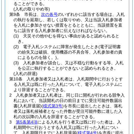
ることができる。
(入札の取りやめ等)
第9条
市長は、
次の各号
のいずれかに該当する場合は、入札
の執行を延期し、若しくは取りやめ、又は当該入札参加者
を入札に参加させない措置をとるとともに、当該措置を直
ちに該当する入札参加者に伝えなければならない。
(1)
天災その他やむを得ない事由があると認められると
き。
(2)
電子入札システムに障害が発生したとき
(電子証明書
の紛失又は破損、使用機器の不具合等、入札参加者の責
によるものを除く。)
。
(3)
入札参加者が談合し、又は不穏な行動をする等、入札
を公正に執行することができないと認められるとき。
(入札の辞退)
第10条
入札参加者又は入札者は、入札期間中に行おうとす
る入札又は既に行った入札について、電子入札システムに
より辞退することができる。
2
入札参加者又は入札者は、同じ日に開札が行われる競争入
札において、当該開札の日の前日までに受注可能件数届出
書
(入札辞退届)
(
様式第3号
)
を市長に提出したときは、落札
者又は落札候補者となった件数が受注可能件数に達した入
札の次以降の入札を辞退することができる。
3
第5条第4項
による入札を行う者又は既に行った者は、入
札期間中に行おうとする入札又は既に行った入札につい
て、入札期限日までに入札辞退届
(
様式第4号
)
を市長に提出