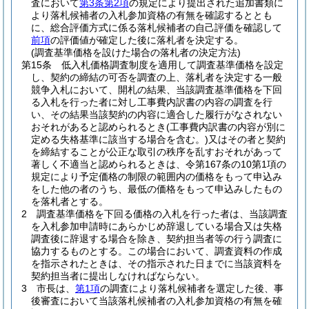
査において
第3条第2項
の規定により提出された追加書類に
より落札候補者の入札参加資格の有無を確認するととも
に、総合評価方式に係る落札候補者の自己評価を確認して
前項
の評価値が確定した後に落札者を決定する。
(調査基準価格を設けた場合の落札者の決定方法)
第15条
低入札価格調査制度を適用して調査基準価格を設定
し、契約の締結の可否を調査の上、落札者を決定する一般
競争入札において、開札の結果、当該調査基準価格を下回
る入札を行った者に対し工事費内訳書の内容の調査を行
い、その結果当該契約の内容に適合した履行がなされない
おそれがあると認められるとき
(工事費内訳書の内容が別に
定める失格基準に該当する場合を含む。)
又はその者と契約
を締結することが公正な取引の秩序を乱すおそれがあって
著しく不適当と認められるときは、令第167条の10第1項の
規定により予定価格の制限の範囲内の価格をもって申込み
をした他の者のうち、最低の価格をもって申込みしたもの
を落札者とする。
2
調査基準価格を下回る価格の入札を行った者は、当該調査
を入札参加申請時にあらかじめ辞退している場合又は失格
調査後に辞退する場合を除き、契約担当者等の行う調査に
協力するものとする。
この場合において、調査資料の作成
を指示されたときは、その指示された日までに当該資料を
契約担当者に提出しなければならない。
3
市長は、
第1項
の調査により落札候補者を選定した後、事
後審査において当該落札候補者の入札参加資格の有無を確