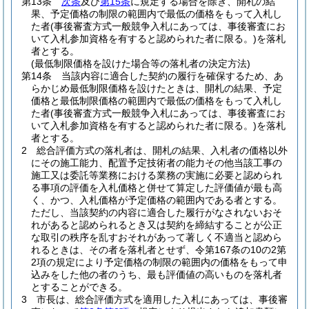
第13条
次条
及び
第15条
に規定する場合を除き、開札の結
果、予定価格の制限の範囲内で最低の価格をもって入札し
た者
(事後審査方式一般競争入札にあっては、事後審査にお
いて入札参加資格を有すると認められた者に限る。)
を落札
者とする。
(最低制限価格を設けた場合等の落札者の決定方法)
第14条
当該内容に適合した契約の履行を確保するため、あ
らかじめ最低制限価格を設けたときは、開札の結果、予定
価格と最低制限価格の範囲内で最低の価格をもって入札し
た者
(事後審査方式一般競争入札にあっては、事後審査にお
いて入札参加資格を有すると認められた者に限る。)
を落札
者とする。
2
総合評価方式の落札者は、開札の結果、入札者の価格以外
にその施工能力、配置予定技術者の能力その他当該工事の
施工又は委託等業務における業務の実施に必要と認められ
る事項の評価を入札価格と併せて算定した評価値が最も高
く、かつ、入札価格が予定価格の範囲内である者とする。
ただし、当該契約の内容に適合した履行がなされないおそ
れがあると認められるとき又は契約を締結することが公正
な取引の秩序を乱すおそれがあって著しく不適当と認めら
れるときは、その者を落札者とせず、令第167条の10の2第
2項の規定により予定価格の制限の範囲内の価格をもって申
込みをした他の者のうち、最も評価値の高いものを落札者
とすることができる。
3
市長は、総合評価方式を適用した入札にあっては、事後審