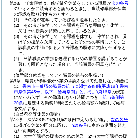
第8条
任命権者は、修学部分休業をしている職員が
次の各号
のいずれかに該当すると認めるときは、当該修学部分休業
の承認を取り消すものとする。
(1)
その者が在学している課程を退学したとき。
(2)
その者が在学している課程を正当な理由なく休学し、
又はその授業を頻繁に欠席しているとき。
(3)
その者が在学している課程を休学し、停学にされ、又
はその授業を欠席していることその他の事情により、当
該職員の申請に係る大学等課程の履修に支障が生ずると
き。
(4)
当該職員の業務を処理するための措置を講ずることが
著しく困難となった場合で、当該職員の同意を得たと
き。
(修学部分休業をしている職員の給与の取扱い)
第9条
職員が修学部分休業の承認を受けて勤務しない場合に
は、
香南市一般職の職員の給与に関する条例
(平成18年香南
市条例第45号。以下「給与条例」という。)
第16条
の規定
にかかわらず、その勤務しない1時間につき、
給与条例第
20条
に規定する勤務1時間当たりの給与額を減額して給与
を支給する。
(自己啓発等休業の期間)
第10条
法第26条の5第1項の条例で定める期間は、
次の各号
に掲げる休業の区分に応じ、
当該各号
に定める期間を超え
ない範囲内とする。
(1)
大学等課程の履修のための休業 2年
(大学等課程の履