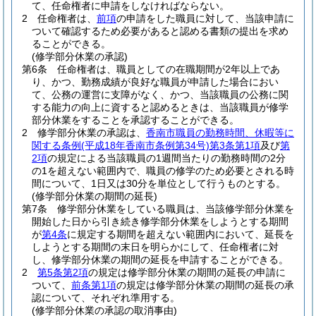
て、任命権者に申請をしなければならない。
2
任命権者は、
前項
の申請をした職員に対して、当該申請に
ついて確認するため必要があると認める書類の提出を求め
ることができる。
(修学部分休業の承認)
第6条
任命権者は、職員としての在職期間が2年以上であ
り、かつ、勤務成績が良好な職員が申請した場合におい
て、公務の運営に支障がなく、かつ、当該職員の公務に関
する能力の向上に資すると認めるときは、当該職員が修学
部分休業をすることを承認することができる。
2
修学部分休業の承認は、
香南市職員の勤務時間、休暇等に
関する条例
(平成18年香南市条例第34号)
第3条第1項
及び
第
2項
の規定による当該職員の1週間当たりの勤務時間の2分
の1を超えない範囲内で、職員の修学のため必要とされる時
間について、1日又は30分を単位として行うものとする。
(修学部分休業の期間の延長)
第7条
修学部分休業をしている職員は、当該修学部分休業を
開始した日から引き続き修学部分休業をしようとする期間
が
第4条
に規定する期間を超えない範囲内において、延長を
しようとする期間の末日を明らかにして、任命権者に対
し、修学部分休業の期間の延長を申請することができる。
2
第5条第2項
の規定は修学部分休業の期間の延長の申請に
ついて、
前条第1項
の規定は修学部分休業の期間の延長の承
認について、それぞれ準用する。
(修学部分休業の承認の取消事由)