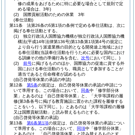
修の成果をあげるために特に必要な場合として規則で定
める場合は、3年)
(2)
国際貢献活動のための休業 3年
(奉仕活動)
第11条
法第26条の5第1項の条例で定める奉仕活動は、次に
掲げる奉仕活動とする。
(1)
独立行政法人国際協力機構が独立行政法人国際協力機
構法
(平成14年法律第136号)
第13条第1項第4号の規定に
より自ら行う派遣業務の目的となる開発途上地域におけ
る奉仕活動
(当該奉仕活動を行うために必要な国内におけ
る訓練その他の準備行為を含む。
次号
において同じ。)
(2)
前号
に掲げるもののほか、国際協力の促進に資する外
国における奉仕活動のうち、職員として参加することが
適当であると任命権者が認めるもの
(自己啓発等休業の承認の申請)
第12条
第5条
の規定は、自己啓発等休業の承認の申請につ
いて準用する。
この場合において、
同条
中「修学部分休
業」とあるのは「自己啓発等休業」と、「大学等課程の履
修
(第3条各号に掲げる教育施設に置かれた課程を履修する
ことをいう。以下同じ。)
」とあるのは「大学等課程の履修
又は国際貢献活動」と読み替えるものとする。
(自己啓発等休業の承認)
第13条
第6条第1項
の規定は、自己啓発等休業の承認につい
て準用する。
この場合において、
同項
中「修学部分休業」
とあるのは、「自己啓発等休業」と読み替えるものとす