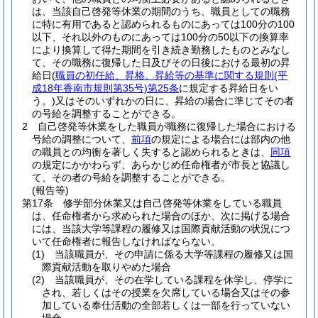
は、当該自己啓発等休業の期間のうち、職員としての職務
に特に有用であると認められるものにあっては100分の100
以下、それ以外のものにあっては100分の50以下の換算率
により換算して得た期間を引き続き勤務したものとみなし
て、その職務に復帰した日及びその日後における最初の昇
給日
(
職員の初任給、昇格、昇給等の基準に関する規則
(平
成18年香南市規則第35号)
第25条
に規定する昇給日をい
う。)
又はそのいずれかの日に、昇給の場合に準じてその者
の号給を調整することができる。
2
自己啓発等休業をした職員が職務に復帰した場合における
号給の調整について、
前項
の規定による場合には部内の他
の職員との均衡を著しく失すると認められるときは、
同項
の規定にかかわらず、あらかじめ任命権者が市長と協議し
て、その者の号給を調整することができる。
(報告等)
第17条
修学部分休業又は自己啓発等休業をしている職員
は、任命権者から求められた場合のほか、次に掲げる場合
には、当該大学等課程の履修又は国際貢献活動の状況につ
いて任命権者に報告しなければならない。
(1)
当該職員が、その申請に係る大学等課程の履修又は国
際貢献活動を取りやめた場合
(2)
当該職員が、その在学している課程を休学し、停学に
され、若しくはその授業を欠席している場合又はその参
加している奉仕活動の全部若しくは一部を行っていない