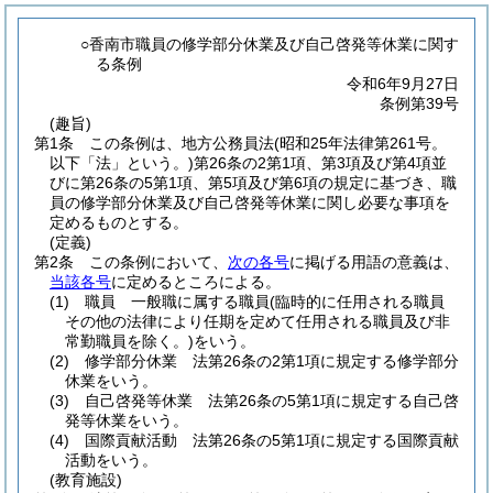
○香南市職員の修学部分休業及び自己啓発等休業に関す
る条例
令和6年9月27日
条例第39号
(趣旨)
第1条
この条例は、地方公務員法
(昭和25年法律第261号。
以下「法」という。)
第26条の2第1項、第3項及び第4項並
びに第26条の5第1項、第5項及び第6項の規定に基づき、職
員の修学部分休業及び自己啓発等休業に関し必要な事項を
定めるものとする。
(定義)
第2条
この条例において、
次の各号
に掲げる用語の意義は、
当該各号
に定めるところによる。
(1)
職員 一般職に属する職員
(臨時的に任用される職員
その他の法律により任期を定めて任用される職員及び非
常勤職員を除く。)
をいう。
(2)
修学部分休業 法第26条の2第1項に規定する修学部分
休業をいう。
(3)
自己啓発等休業 法第26条の5第1項に規定する自己啓
発等休業をいう。
(4)
国際貢献活動 法第26条の5第1項に規定する国際貢献
活動をいう。
(教育施設)