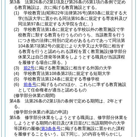
第3条
法第26条の2第1項及び第26条の5第1項の条例で定め
る教育施設は、次に掲げる教育施設とする。
(1)
学校教育法
(昭和22年法律第26号)
第83条に規定する大
学
(当該大学に置かれる同法第91条に規定する専攻科及び
同法第97条に規定する大学院を含む。)
(2)
学校教育法第1条に規定する学校以外の教育施設で学
校教育に類する教育を行うもののうち、当該教育を行う
につき他の法律に特別の定めがあるものであって同法第
104条第7項第2号の規定により大学又は大学院に相当す
る教育を行うと認められる課程を置く教育施設
(修学部分
休業又は自己啓発等休業をしようとする職員が当該課程
を履修する場合に限る。)
(3)
前2号
に掲げる教育施設に相当する外国の大学
(4)
学校教育法第108条第2項に規定する短期大学
(5)
学校教育法第124条に規定する専修学校
(6)
前各号
に掲げるもののほか、これらに準ずる教育施設
として任命権者が適当と認めるもの
(修学部分休業の期間)
第4条
法第26条の2第1項の条例で定める期間は、2年とす
る。
(修学部分休業の承認の申請)
第5条
修学部分休業をしようとする職員は、修学部分休業を
しようとする期間の初日及び末日並びに当該期間中の大学
等課程の履修
(
第3条各号
に掲げる教育施設に置かれた課程
を履修することをいう。以下同じ。)
の内容を明らかにし