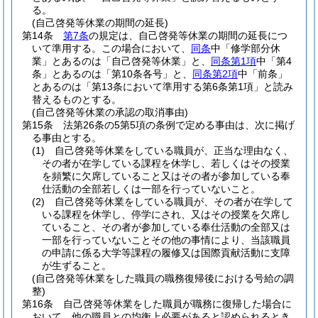
る。
(自己啓発等休業の期間の延長)
第14条
第7条
の規定は、自己啓発等休業の期間の延長につ
いて準用する。
この場合において、
同条
中「修学部分休
業」とあるのは「自己啓発等休業」と、
同条第1項
中「第4
条」とあるのは「第10条各号」と、
同条第2項
中「前条」
とあるのは「第13条において準用する第6条第1項」と読み
替えるものとする。
(自己啓発等休業の承認の取消事由)
第15条
法第26条の5第5項の条例で定める事由は、次に掲げ
る事由とする。
(1)
自己啓発等休業をしている職員が、正当な理由なく、
その者が在学している課程を休学し、若しくはその授業
を頻繁に欠席していること又はその者が参加している奉
仕活動の全部若しくは一部を行っていないこと。
(2)
自己啓発等休業をしている職員が、その者が在学して
いる課程を休学し、停学にされ、又はその授業を欠席し
ていること、その者が参加している奉仕活動の全部又は
一部を行っていないことその他の事情により、当該職員
の申請に係る大学等課程の履修又は国際貢献活動に支障
が生ずること。
(自己啓発等休業をした職員の職務復帰後における号給の調
整)
第16条
自己啓発等休業をした職員が職務に復帰した場合に
おいて、他の職員との均衡上必要があると認められるとき