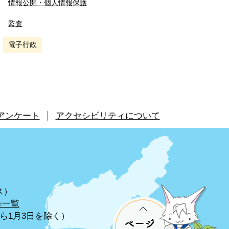
情報公開・個人情報保護
監査
電子行政
アンケート
アクセシビリティについて
ス
）
号一覧
から1月3日を除く）