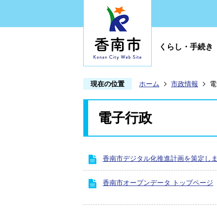
くらし・手続き
現在の位置
ホーム
市政情報
電
電子行政
香南市デジタル化推進計画を策定し
香南市オープンデータ トップページ