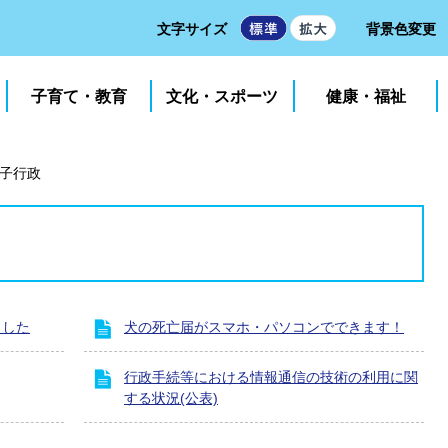
文字サイズ
背景色変更
子育て・教育
文化・スポーツ
健康・福祉
子行政
ました
犬の死亡届がスマホ・パソコンでできます！
行政手続等における情報通信の技術の利用に関
する状況(公表)