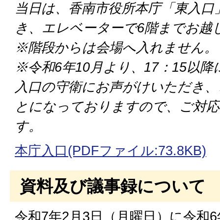
当日は、香南市役所本庁「東入口
き、エレベーターで6階までお越
※階段からは会場へ入れません。
※令和6年10月より、17：15以
入口の守衛にお声がけいただき、
とになっておりますので、ご対応
す。
本庁入口(PDFファイル:73.8KB)
資料及び議事録について
令和7年2月3日（月曜日）に令和6