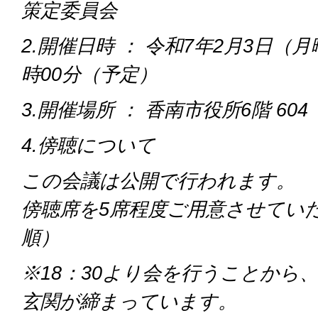
策定委員会
2.開催日時 ： 令和7年2月3日（月曜
時00分（予定）
3.開催場所 ： 香南市役所6階 604
4.傍聴について
この会議は公開で行われます。
傍聴席を5席程度ご用意させてい
順）
※18：30より会を行うことから
玄関が締まっています。