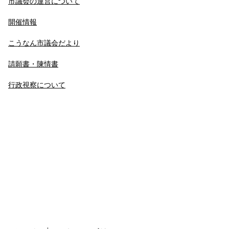
市議会の運営について
開催情報
こうなん市議会だより
請願書・陳情書
行政視察について