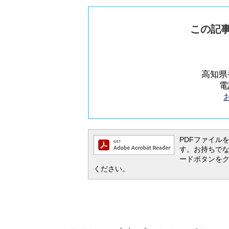
この記
高知県
電
PDFファイルを閲
す。お持ちでない方
ードボタンを
ください。