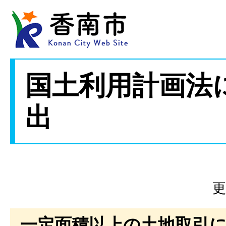
国土利用計画法
出
更
一定面積以上の土地取引