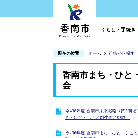
くらし・手続き
現在の位置
ホーム
組織から探す
香南市まち・ひと
会
令和8年度 香南市未来戦略（第3期 
ち・ひと・しごと創生総合戦略）
令和6年度 香南市まち・ひと・しご