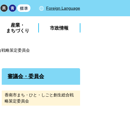
Foreign Language
産業・
市政情報
まちづくり
合戦略策定委員会
審議会・委員会
香南市まち・ひと・しごと創生総合戦
略策定委員会