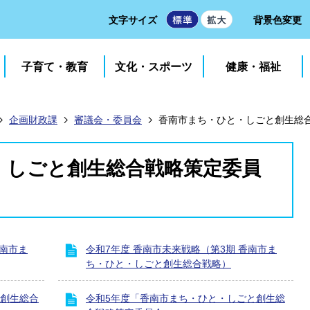
文字サイズ
背景色変更
子育て・教育
文化・スポーツ
健康・福祉
企画財政課
審議会・委員会
香南市まち・ひと・しごと創生総
・しごと創生総合戦略策定委員
香南市ま
令和7年度 香南市未来戦略（第3期 香南市ま
ち・ひと・しごと創生総合戦略）
と創生総合
令和5年度「香南市まち・ひと・しごと創生総