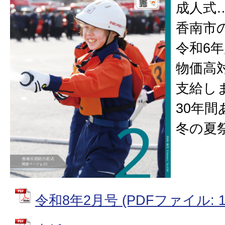
成人式…
香南市
令和6年
物価高
支給しま
30年
冬の夏祭
令和8年2月号 (PDFファイル: 17