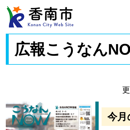
広報こうなんNO
更
今月