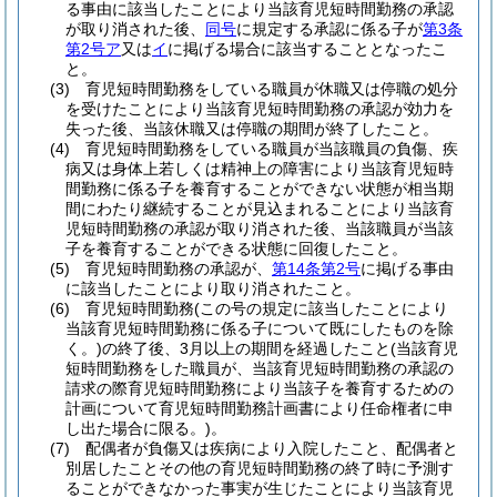
る事由に該当したことにより当該育児短時間勤務の承認
が取り消された後、
同号
に規定する承認に係る子が
第3条
第2号ア
又は
イ
に掲げる場合に該当することとなったこ
と。
(3)
育児短時間勤務をしている職員が休職又は停職の処分
を受けたことにより当該育児短時間勤務の承認が効力を
失った後、当該休職又は停職の期間が終了したこと。
(4)
育児短時間勤務をしている職員が当該職員の負傷、疾
病又は身体上若しくは精神上の障害により当該育児短時
間勤務に係る子を養育することができない状態が相当期
間にわたり継続することが見込まれることにより当該育
児短時間勤務の承認が取り消された後、当該職員が当該
子を養育することができる状態に回復したこと。
(5)
育児短時間勤務の承認が、
第14条第2号
に掲げる事由
に該当したことにより取り消されたこと。
(6)
育児短時間勤務
(この号の規定に該当したことにより
当該育児短時間勤務に係る子について既にしたものを除
く。)
の終了後、3月以上の期間を経過したこと
(当該育児
短時間勤務をした職員が、当該育児短時間勤務の承認の
請求の際育児短時間勤務により当該子を養育するための
計画について育児短時間勤務計画書により任命権者に申
し出た場合に限る。)
。
(7)
配偶者が負傷又は疾病により入院したこと、配偶者と
別居したことその他の育児短時間勤務の終了時に予測す
ることができなかった事実が生じたことにより当該育児