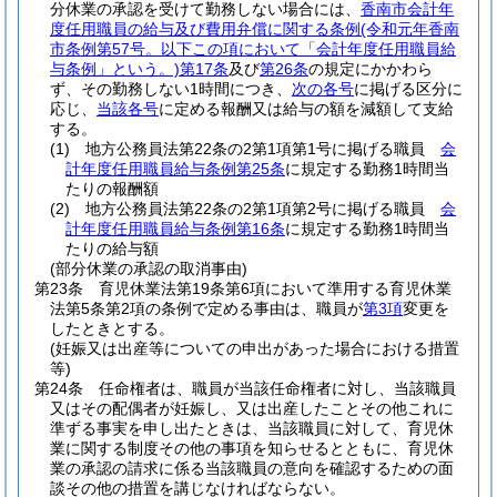
分休業の承認を受けて勤務しない場合には、
香南市会計年
度任用職員の給与及び費用弁償に関する条例
(令和元年香南
市条例第57号。以下この項において「会計年度任用職員給
与条例」という。)
第17条
及び
第26条
の規定にかかわら
ず、その勤務しない1時間につき、
次の各号
に掲げる区分に
応じ、
当該各号
に定める報酬又は給与の額を減額して支給
する。
(1)
地方公務員法第22条の2第1項第1号に掲げる職員
会
計年度任用職員給与条例第25条
に規定する勤務1時間当
たりの報酬額
(2)
地方公務員法第22条の2第1項第2号に掲げる職員
会
計年度任用職員給与条例第16条
に規定する勤務1時間当
たりの給与額
(部分休業の承認の取消事由)
第23条
育児休業法第19条第6項において準用する育児休業
法第5条第2項の条例で定める事由は、職員が
第3項
変更を
したときとする。
(妊娠又は出産等についての申出があった場合における措置
等)
第24条
任命権者は、職員が当該任命権者に対し、当該職員
又はその配偶者が妊娠し、又は出産したことその他これに
準ずる事実を申し出たときは、当該職員に対して、育児休
業に関する制度その他の事項を知らせるとともに、育児休
業の承認の請求に係る当該職員の意向を確認するための面
談その他の措置を講じなければならない。