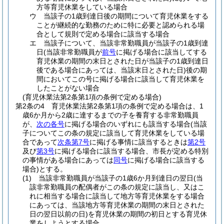
方等育児休業をしている場合
ウ
当該子の1歳到達日後の期間について育児休業をする
ことが継続的な勤務のために特に必要と認められる場
合として規則で定める場合に該当する場合
エ
当該子について、当該非常勤職員が当該子の1歳到達
日
(当該非常勤職員が
前号
に掲げる場合に該当してする
育児休業の期間の末日とされた日が当該子の1歳到達日
後である場合にあっては、当該末日とされた日)
後の期
間においてこの号に掲げる場合に該当して育児休業を
したことがない場合
(育児休業法第2条第1項の条例で定める場合)
第2条の4
育児休業法第2条第1項の条例で定める場合は、1
歳6か月から2歳に達するまでの子を養育する非常勤職員
が、
次の各号
に掲げる場合のいずれにも該当する場合
(当該
子についてこの条の規定に該当して育児休業をしている場
合であって
次条第7号
に掲げる事情に該当するときは
第2号
及び
第3号
に掲げる場合に該当する場合、市長が定める特別
の事情がある場合にあっては
同号
に掲げる場合に該当する
場合)
とする。
(1)
当該非常勤職員が当該子の1歳6か月到達日の翌日
(当
該非常勤職員の配偶者がこの条の規定に該当し、又はこ
れに相当する場合に該当して地方等育児休業をする場合
にあっては、当該地方等育児休業の期間の末日とされた
日の翌日以前の日)
を育児休業の期間の初日とする育児休
業をしようとする場合