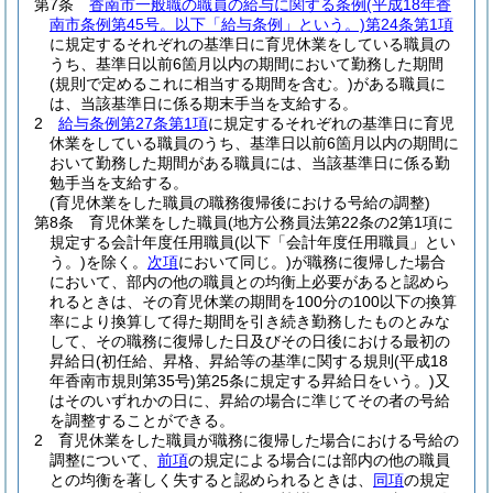
第7条
香南市一般職の職員の給与に関する条例
(平成18年香
南市条例第45号。以下「給与条例」という。)
第24条第1項
に規定するそれぞれの基準日に育児休業をしている職員の
うち、基準日以前6箇月以内の期間において勤務した期間
(規則で定めるこれに相当する期間を含む。)
がある職員に
は、当該基準日に係る期末手当を支給する。
2
給与条例第27条第1項
に規定するそれぞれの基準日に育児
休業をしている職員のうち、基準日以前6箇月以内の期間に
おいて勤務した期間がある職員には、当該基準日に係る勤
勉手当を支給する。
(育児休業をした職員の職務復帰後における号給の調整)
第8条
育児休業をした職員
(地方公務員法第22条の2第1項に
規定する会計年度任用職員
(以下「会計年度任用職員」とい
う。)
を除く。
次項
において同じ。)
が職務に復帰した場合
において、部内の他の職員との均衡上必要があると認めら
れるときは、その育児休業の期間を100分の100以下の換算
率により換算して得た期間を引き続き勤務したものとみな
して、その職務に復帰した日及びその日後における最初の
昇給日
(初任給、昇格、昇給等の基準に関する規則
(平成18
年香南市規則第35号)
第25条に規定する昇給日をいう。)
又
はそのいずれかの日に、昇給の場合に準じてその者の号給
を調整することができる。
2
育児休業をした職員が職務に復帰した場合における号給の
調整について、
前項
の規定による場合には部内の他の職員
との均衡を著しく失すると認められるときは、
同項
の規定