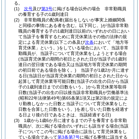
る。
(1)
次号
及び
第3号
に掲げる場合以外の場合 非常勤職員
の養育する子の1歳到達日
(2)
非常勤職員の配偶者
(届出をしないが事実上婚姻関係
と同様の事情にある者を含む。以下同じ。)
が当該非常勤
職員の養育する子の1歳到達日以前のいずれかの日におい
て当該子を養育するために育児休業法その他の法律の規
定による育児休業
(以下この条及び
次条
において「地方等
育児休業」という。)
をしている場合において、当該非常
勤職員が、当該子について育児休業をしようとする場合
(当該育児休業の期間の初日とされた日が当該子の1歳到
達日の翌日後である場合又は当該地方等育児休業の期間
の初日前である場合を除く。)
当該子が1歳2か月に達す
る日
(当該日が当該育児休業の期間の初日とされた日から
起算して育児休業等可能日数
(当該子の出生の日から当該
子の1歳到達日までの日数をいう。)
から育児休業等取得
日数
(当該子の出生の日以後当該非常勤職員が労働基準法
(昭和22年法律第49号)
第65条第1項又は第2項の規定によ
り勤務しなかった日数と当該子について育児休業をした
日数を合算した日数をいう。)
を差し引いた日数を経過す
る日より後の日であるときは、当該経過する日)
(3)
1歳から1歳6か月に達するまでの子を養育する非常勤
職員が、次に掲げる場合のいずれにも該当する場合
(当該
子についてこの号に掲げる場合に該当して育児休業をし
ている場合であって
第3条第7号
に掲げる事情に該当する