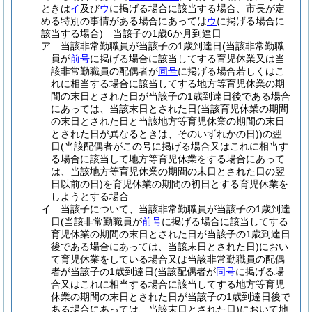
ときは
イ
及び
ウ
に掲げる場合に該当する場合、市長が定
める特別の事情がある場合にあっては
ウ
に掲げる場合に
該当する場合)
当該子の1歳6か月到達日
ア
当該非常勤職員が当該子の1歳到達日
(当該非常勤職
員が
前号
に掲げる場合に該当してする育児休業又は当
該非常勤職員の配偶者が
同号
に掲げる場合若しくはこ
れに相当する場合に該当してする地方等育児休業の期
間の末日とされた日が当該子の1歳到達日後である場合
にあっては、当該末日とされた日
(当該育児休業の期間
の末日とされた日と当該地方等育児休業の期間の末日
とされた日が異なるときは、そのいずれかの日)
)
の翌
日
(当該配偶者がこの号に掲げる場合又はこれに相当す
る場合に該当して地方等育児休業をする場合にあって
は、当該地方等育児休業の期間の末日とされた日の翌
日以前の日)
を育児休業の期間の初日とする育児休業を
しようとする場合
イ
当該子について、当該非常勤職員が当該子の1歳到達
日
(当該非常勤職員が
前号
に掲げる場合に該当してする
育児休業の期間の末日とされた日が当該子の1歳到達日
後である場合にあっては、当該末日とされた日)
におい
て育児休業をしている場合又は当該非常勤職員の配偶
者が当該子の1歳到達日
(当該配偶者が
同号
に掲げる場
合又はこれに相当する場合に該当してする地方等育児
休業の期間の末日とされた日が当該子の1歳到達日後で
ある場合にあっては、当該末日とされた日)
において地