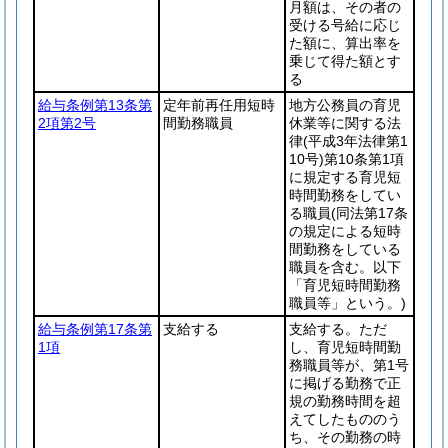
月額は、その者の
受ける号給に応じ
た額に、算出率を
乗じて得た額とす
る
給与条例第13条第
定年前再任用短時
地方公務員の育児
2項第2号
間勤務職員
休業等に関する法
律
(平成3年法律第1
10号)
第10条第1項
に規定する育児短
時間勤務をしてい
る職員
(同法第17条
の規定による短時
間勤務をしている
職員を含む。以下
「育児短時間勤務
職員等」という。)
給与条例第17条第
支給する
支給する。ただ
1項
し、育児短時間勤
務職員等が、第1号
に掲げる勤務で正
規の勤務時間を超
えてしたもののう
ち、その勤務の時