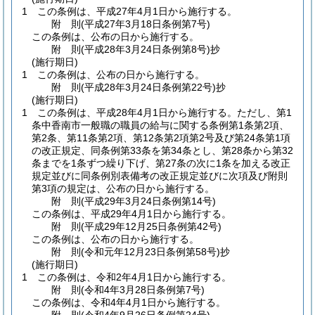
1
この条例は、平成27年4月1日から施行する。
附
則
(平成27年3月18日
条例第7号)
この条例は、公布の日から施行する。
附
則
(平成28年3月24日
条例第8号)
抄
(施行期日)
1
この条例は、公布の日から施行する。
附
則
(平成28年3月24日
条例第22号)
抄
(施行期日)
1
この条例は、平成28年4月1日から施行する。
ただし、第1
条中香南市一般職の職員の給与に関する条例第1条第2項、
第2条、第11条第2項、第12条第2項第2号及び第24条第1項
の改正規定、同条例第33条を第34条とし、第28条から第32
条までを1条ずつ繰り下げ、第27条の次に1条を加える改正
規定並びに同条例別表備考の改正規定並びに次項及び附則
第3項の規定は、公布の日から施行する。
附
則
(平成29年3月24日
条例第14号)
この条例は、平成29年4月1日から施行する。
附
則
(平成29年12月25日
条例第42号)
この条例は、公布の日から施行する。
附
則
(令和元年12月23日
条例第58号)
抄
(施行期日)
1
この条例は、令和2年4月1日から施行する。
附
則
(令和4年3月28日
条例第7号)
この条例は、令和4年4月1日から施行する。