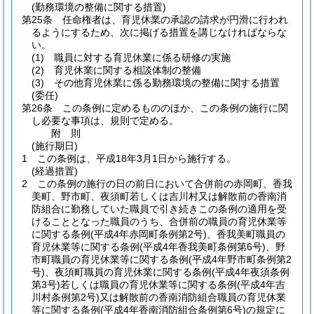
(勤務環境の整備に関する措置)
第25条
任命権者は、育児休業の承認の請求が円滑に行われ
るようにするため、次に掲げる措置を講じなければならな
い。
(1)
職員に対する育児休業に係る研修の実施
(2)
育児休業に関する相談体制の整備
(3)
その他育児休業に係る勤務環境の整備に関する措置
(委任)
第26条
この条例に定めるもののほか、この条例の施行に関
し必要な事項は、規則で定める。
附
則
(施行期日)
1
この条例は、平成18年3月1日から施行する。
(経過措置)
2
この条例の施行の日の前日において合併前の赤岡町、香我
美町、野市町、夜須町若しくは吉川村又は解散前の香南消
防組合に勤務していた職員で引き続きこの条例の適用を受
けることとなった職員のうち、合併前の職員の育児休業等
に関する条例
(平成4年赤岡町条例第2号)
、香我美町職員の
育児休業等に関する条例
(平成4年香我美町条例第6号)
、野
市町職員の育児休業等に関する条例
(平成4年野市町条例第2
号)
、夜須町職員の育児休業に関する条例
(平成4年夜須条例
第3号)
若しくは職員の育児休業等に関する条例
(平成4年吉
川村条例第2号)
又は解散前の香南消防組合職員の育児休業
等に関する条例
(平成4年香南消防組合条例第6号)
の規定に