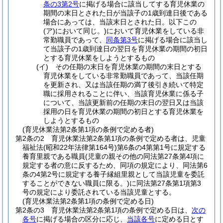
条の3第2号
に掲げる場合に該当してする育児休業の
期間の末日とされた日が当該子の1歳到達日後である
場合にあっては、当該末日とされた日。以下この
(ア)
において同じ。)
において育児休業をしている非
常勤職員であって、
同条第3号
に掲げる場合に該当し
て当該子の1歳到達日の翌日を育児休業の期間の初日
とする育児休業をしようとするもの
(イ)
その任期の末日を育児休業の期間の末日とする
育児休業をしている非常勤職員であって、当該任期
を更新され、又は当該任期の満了後引き続いて特定
職に採用されることに伴い、当該育児休業に係る子
について、当該更新前の任期の末日の翌日又は当該
採用の日を育児休業の期間の初日とする育児休業を
しようとするもの
(育児休業法第2条第1項の条例で定める者)
第2条の2
育児休業法第2条第1項の条例で定める者は、児童
福祉法
(昭和22年法律第164号)
第6条の4第第1号に規定する
養育里親である職員
(児童の親その他の同法第27条第4項に
規定する者の意に反するため、同項の規定により、同法第6
条の4第2号に規定する養子縁組里親として当該児童を委託
することができない職員に限る。)
に同法第27条第1項第3
号の規定により委託されている当該児童とする。
(育児休業法第2条第1項の条例で定める日)
第2条の3
育児休業法第2条第1項の条例で定める日は、
次の
各号
に掲げる場合の区分に応じ、
当該各号
に定める日とす