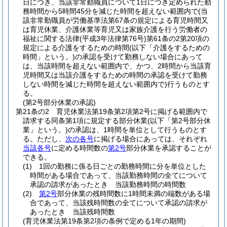
日につき、当該非常勤職員について1日につき定められた勤
務時間から5時間45分を減じた時間を超えない範囲内で
(当
該非常勤職員が労働基準法第67条の規定による育児時間又
は育児休業、介護休業等育児又は家族介護を行う労働者の
福祉に関する法律
(平成3年法律第76号)
第61条の2第20項の
規定による介護をするための時間
(以下「介護をするための
時間」という。)
の承認を受けて勤務しない場合にあって
は、当該時間を超えない範囲内で、かつ、2時間から当該育
児時間又は当該介護をするための時間の承認を受けて勤務
しない時間を減じた時間を超えない範囲内で)
行うものとす
る。
(第2号部分休業の承認)
第21条の2
育児休業法第19条第2項第2号に掲げる範囲内で
請求する同条第1項に規定する部分休業
(以下「第2号部分休
業」という。)
の承認は、1時間を単位として行うものとす
る。
ただし、
次の各号
に掲げる場合にあっては、それぞれ
当該各号
に定める時間数の
第2号
部分休業を承認することが
できる。
(1)
1回の勤務に係る日ごとの勤務時間に分を単位とした
時間がある場合であって、当該勤務時間の全てについて
承認の請求があったとき 当該勤務時間の時間数
(2)
第2号
部分休業の残時間数に1時間未満の端数がある場
合であって、当該残時間数の全てについて承認の請求が
あったとき 当該残時間数
(育児休業法第19条第2項の条例で定める1年の期間)