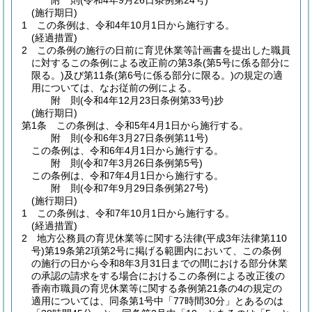
附
則
(令和4年9月26日
条例第24号)
(施行期日)
1
この条例は、令和4年10月1日から施行する。
(経過措置)
2
この条例の施行の日前に育児休業等計画書を提出した職員
に対するこの条例による改正前の第3条
(第5号に係る部分に
限る。)
及び第11条
(第6号に係る部分に限る。)
の規定の適
用については、なお従前の例による。
附
則
(令和4年12月23日
条例第33号)
抄
(施行期日)
第1条
この条例は、令和5年4月1日から施行する。
附
則
(令和6年3月27日
条例第11号)
この条例は、令和6年4月1日から施行する。
附
則
(令和7年3月26日
条例第5号)
この条例は、令和7年4月1日から施行する。
附
則
(令和7年9月29日
条例第27号)
(施行期日)
1
この条例は、令和7年10月1日から施行する。
(経過措置)
2
地方公務員の育児休業等に関する法律
(平成3年法律第110
号)
第19条第2項第2号に掲げる範囲内において、この条例
の施行の日から令和8年3月31日までの間における部分休業
の承認の請求をする場合におけるこの条例による改正後の
香南市職員の育児休業等に関する条例第21条の4の規定の
適用については、同条第1号中「77時間30分」とあるのは