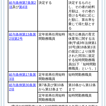
給与条例第7条第2
決定する
決定するものと
項
及び
第4項
し、その者の給料
月額は、その者の
受ける号給に応じ
た額に、算出率を
乗じて得た額とす
る
給与条例第13条第
定年前再任用短時
地方公務員の育児
2項第2号
間勤務職員
休業等に関する法
律
(平成3年法律第1
10号)
第18条第1項
の規定により採用
された同項に規定
する短時間勤務職
員
(以下「短時間勤
務職員」という。)
給与条例第17条第
定年前再任用短時
短時間勤務職員
3項
間勤務職員
給与条例第30条第
第7条及び第10条
第10条から第12条
2項
から第12条まで
まで
定年前再任用短時
短時間勤務職員
間勤務職員