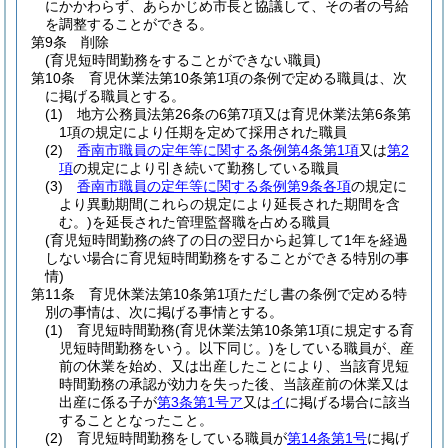
にかかわらず、あらかじめ市長と協議して、その者の号給
を調整することができる。
第9条
削除
(育児短時間勤務をすることができない職員)
第10条
育児休業法第10条第1項の条例で定める職員は、次
に掲げる職員とする。
(1)
地方公務員法第26条の6第7項又は育児休業法第6条第
1項の規定により任期を定めて採用された職員
(2)
香南市職員の定年等に関する条例第4条第1項
又は
第2
項
の規定により引き続いて勤務している職員
(3)
香南市職員の定年等に関する条例第9条各項
の規定に
より異動期間
(これらの規定により延長された期間を含
む。)
を延長された管理監督職を占める職員
(育児短時間勤務の終了の日の翌日から起算して1年を経過
しない場合に育児短時間勤務をすることができる特別の事
情)
第11条
育児休業法第10条第1項ただし書の条例で定める特
別の事情は、次に掲げる事情とする。
(1)
育児短時間勤務
(育児休業法第10条第1項に規定する育
児短時間勤務をいう。以下同じ。)
をしている職員が、産
前の休業を始め、又は出産したことにより、当該育児短
時間勤務の承認が効力を失った後、当該産前の休業又は
出産に係る子が
第3条第1号ア
又は
イ
に掲げる場合に該当
することとなったこと。
(2)
育児短時間勤務をしている職員が
第14条第1号
に掲げ