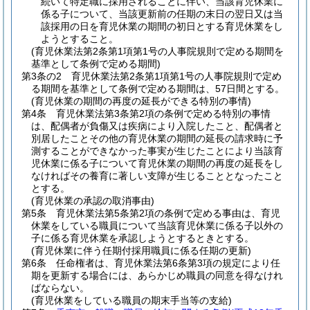
続いて特定職に採用されることに伴い、当該育児休業に
係る子について、当該更新前の任期の末日の翌日又は当
該採用の日を育児休業の期間の初日とする育児休業をし
ようとすること。
(育児休業法第2条第1項第1号の人事院規則で定める期間を
基準として条例で定める期間)
第3条の2
育児休業法第2条第1項第1号の人事院規則で定め
る期間を基準として条例で定める期間は、57日間とする。
(育児休業の期間の再度の延長ができる特別の事情)
第4条
育児休業法第3条第2項の条例で定める特別の事情
は、配偶者が負傷又は疾病により入院したこと、配偶者と
別居したことその他の育児休業の期間の延長の請求時に予
測することができなかった事実が生じたことにより当該育
児休業に係る子について育児休業の期間の再度の延長をし
なければその養育に著しい支障が生じることとなったこと
とする。
(育児休業の承認の取消事由)
第5条
育児休業法第5条第2項の条例で定める事由は、育児
休業をしている職員について当該育児休業に係る子以外の
子に係る育児休業を承認しようとするときとする。
(育児休業に伴う任期付採用職員に係る任期の更新)
第6条
任命権者は、育児休業法第6条第3項の規定により任
期を更新する場合には、あらかじめ職員の同意を得なけれ
ばならない。
(育児休業をしている職員の期末手当等の支給)