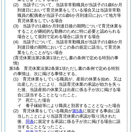
(2)
当該子について、当該非常勤職員が当該子の1歳6か月
到達日において育児休業をしている場合又は当該非常勤
職員の配偶者が当該子の1歳6か月到達日において地方等
育児休業をしている場合
(3)
当該子の1歳6か月到達日後の期間について育児休業を
することが継続的な勤務のために特に必要と認められる
場合として規則で定める場合に該当する場合
(4)
当該子について、当該非常勤職員が当該子の1歳6か月
到達日後の期間においてこの条の規定に該当して育児休
業をしたことがない場合
(育児休業法第2条第1項ただし書の条例で定める特別の事
情)
第3条
育児休業法第2条第1項ただし書の条例で定める特別
の事情は、次に掲げる事情とする。
(1)
育児休業をしている職員が、産前の休業を始め、又は
出産したことにより、当該育児休業の承認が効力を失っ
た後、当該産前の休業又は出産に係る子が次に掲げる場
合に該当することとなったこと。
ア
死亡した場合
イ
養子縁組等により職員と別居することとなった場合
(2)
育児休業をしている職員が
第5条
に規定する事由に該
当したことにより当該育児休業の承認が取り消された
後、
同条
に規定する承認に係る子が次に掲げる場合に該
当することとなったこと。