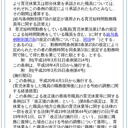
より育児休業又は部分休業を承認された職員については、
それぞれこの条例の規定により承認されたものとみなし、
その期間は通算する。
(給与条例附則第7項の規定が適用される育児短時間勤務職
員等に関する読替え)
3
育児短時間勤務をしている職員
(育児休業法第17条の規定
による短時間勤務をしている職員を含む。)
に対する
給与条
例附則第7項
の規定の適用については、
同項
中「)とする」
とあるのは、「)に、勤務時間条例第3条第2項の規定により
定められたその者の勤務時間を同条第1項に規定する勤務時
間で除して得た数を乗じて得た額とする」とする。
附
則
(平成18年3月31日
条例第214号)
この条例は、平成18年4月1日から施行する。
附
則
(平成20年3月25日
条例第4号)
(施行期日)
1
この条例は、平成20年4月1日から施行する。
(育児休業をした職員の職務復帰後における号給の調整に関
する経過措置)
2
この条例による改正後の香南市職員の育児休業等に関する
条例
(以下「改正後の条例」という。)
第8条の規定は、育児
休業をした職員が地方公務員の育児休業等に関する法律の
一部を改正する法律
(平成19年法律第44号)
の施行の日
(平成
19年8月1日。以下「改正法の施行日」という。)
以後に職
務に復帰した場合における号給の調整について適用し、育
児休業をした職員が改正法の施行日前に職務に復帰した場