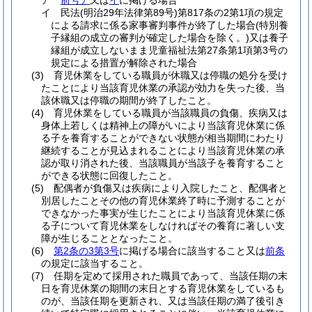
ア
前号ア
又は
イ
に掲げる場合
イ
民法
(明治29年法律第89号)
第817条の2第1項の規定
による請求に係る家事審判事件が終了した場合
(特別養
子縁組の成立の審判が確定した場合を除く。)
又は養子
縁組が成立しないまま児童福祉法第27条第1項第3号の
規定による措置が解除された場合
(3)
育児休業をしている職員が休職又は停職の処分を受け
たことにより当該育児休業の承認が効力を失った後、当
該休職又は停職の期間が終了したこと。
(4)
育児休業をしている職員が当該職員の負傷、疾病又は
身体上若しくは精神上の障がいにより当該育児休業に係
る子を養育することができない状態が相当期間にわたり
継続することが見込まれることにより当該育児休業の承
認が取り消された後、当該職員が当該子を養育すること
ができる状態に回復したこと。
(5)
配偶者が負傷又は疾病により入院したこと、配偶者と
別居したことその他の育児休業終了時に予測することが
できなかった事実が生じたことにより当該育児休業に係
る子について育児休業をしなければその養育に著しい支
障が生じることとなったこと。
(6)
第2条の3第3号
に掲げる場合に該当すること又は
前条
の規定に該当すること。
(7)
任期を定めて採用された職員であって、当該任期の末
日を育児休業の期間の末日とする育児休業をしているも
のが、当該任期を更新され、又は当該任期の満了後引き