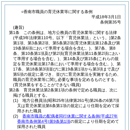
○香南市職員の育児休業等に関する条例
平成18年3月1日
条例第35号
(趣旨)
第1条
この条例は、地方公務員の育児休業等に関する法律
(平成3年法律第110号。以下「育児休業法」という。)
第2条
第1項、第3条第2項、第5条第2項
(育児休業法第12条及び第
19条第6項において準用する場合を含む。)
、第7条、第8
条、第10条第1項及び第2項
(育児休業法第11条第2項におい
て準用する場合を含む。)
、第14条及び第15条
(これらの規
定を育児休業法第17条において準用する場合を含む。)
、第
17条、第18条第3項並びに第19条第1項から第3項まで及び
第5項の規定に基づき、並びに育児休業法を実施するため、
職員の育児休業等に関し必要な事項を定めるものとする。
(育児休業をすることができない職員)
第2条
育児休業法第2条第1項の条例で定める職員は、次に
掲げる職員とする。
(1)
地方公務員法
(昭和25年法律第261号)
第26条の6第7項
又は育児休業法第6条第1項の規定により任期を定めて採
用された職員
(2)
香南市職員の配偶者同行休業に関する条例
(平成27年
香南市条例第4号)
第9条第1項
の規定により任期を定めて
採用された職員