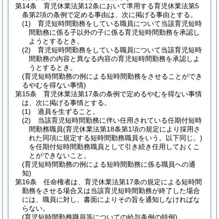
第14条
育児休業法第12条において準用する育児休業法第5
条第2項の条例で定める事由は、次に掲げる事由とする。
(1)
育児短時間勤務をしている職員について当該育児短時
間勤務に係る子以外の子に係る育児短時間勤務を承認し
ようとするとき。
(2)
育児短時間勤務をしている職員について当該育児短時
間勤務の内容と異なる内容の育児短時間勤務を承認しよ
うとするとき。
(育児短時間勤務の例による短時間勤務をさせることができ
るやむを得ない事情)
第15条
育児休業法第17条の条例で定めるやむを得ない事情
は、次に掲げる事情とする。
(1)
過員を生ずること。
(2)
当該育児短時間勤務に伴い任用されている任期付短時
間勤務職員
(育児休業法第18条第1項の規定により採用さ
れた同項に規定する短時間勤務職員をいう。以下同じ。)
を任期付短時間勤務職員として引き続き任用しておくこ
とができないこと。
(育児短時間勤務の例による短時間勤務に係る職員への通
知)
第16条
任命権者は、育児休業法第17条の規定による短時間
勤務をさせる場合又は当該育児短時間勤務が終了した場合
には、職員に対し、書面によりその旨を通知しなければな
らない。
(育児短時間勤務職員等についての給与条例の特例)