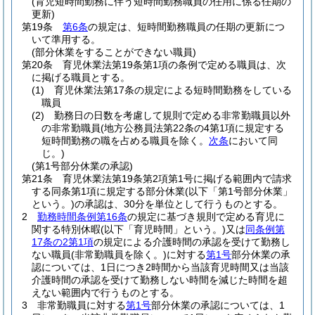
(育児短時間勤務に伴う短時間勤務職員の任用に係る任期の
更新)
第19条
第6条
の規定は、短時間勤務職員の任期の更新につ
いて準用する。
(部分休業をすることができない職員)
第20条
育児休業法第19条第1項の条例で定める職員は、次
に掲げる職員とする。
(1)
育児休業法第17条の規定による短時間勤務をしている
職員
(2)
勤務日の日数を考慮して規則で定める非常勤職員以外
の非常勤職員
(地方公務員法第22条の4第1項に規定する
短時間勤務の職を占める職員を除く。
次条
において同
じ。)
(第1号部分休業の承認)
第21条
育児休業法第19条第2項第1号に掲げる範囲内で請求
する同条第1項に規定する部分休業
(以下「第1号部分休業」
という。)
の承認は、30分を単位として行うものとする。
2
勤務時間条例第16条
の規定に基づき規則で定める育児に
関する特別休暇
(以下「育児時間」という。)
又は
同条例第
17条の2第1項
の規定による介護時間の承認を受けて勤務し
ない職員
(非常勤職員を除く。)
に対する
第1号
部分休業の承
認については、1日につき2時間から当該育児時間又は当該
介護時間の承認を受けて勤務しない時間を減じた時間を超
えない範囲内で行うものとする。
3
非常勤職員に対する
第1号
部分休業の承認については、1