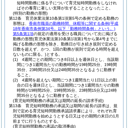
短時間勤務に係る子について育児短時間勤務をしなけれ
ばその養育に著しい支障が生ずることとなったこと。
(特別の勤務の形態)
第12条
育児休業法第10条第1項第5号の条例で定める勤務の
形態は、
香南市職員の勤務時間、休暇等に関する条例
(平成
18年香南市条例第34号。以下「勤務時間条例」という。)
第5条第1項
の規定の適用を受ける職員について次に掲げる
勤務の形態
(育児休業法第10条第1項第1号から第4号までに
掲げる勤務の形態を除き、勤務日が引き続き規則で定める
日数を超えず、かつ、1回の勤務が規則で定める時間を超え
ないものに限る。)
とする。
(1)
4週間ごとの期間につき8日以上を週休日とし、当該期
間につき1週間当たりの勤務時間が19時間25分、19時間
35分、23時間15分又は24時間35分となるように勤務す
ること。
(2)
4週間を超えない期間につき1週間当たり1日以上の割
合の日を週休日とし、当該期間につき1週間当たりの勤務
時間が19時間25分、19時間35分、23時間15分又は24時
間35分となるように勤務すること。
(育児短時間勤務の承認又は期間の延長の請求手続)
第13条
育児短時間勤務の承認又は期間の延長の請求は、規
則で定める育児短時間勤務承認請求書により、それぞれ育
児短時間勤務を始めようとする日又はその期間の末日の1月
前までに行うものとする。
(育児短時間勤務の承認の取消事由)