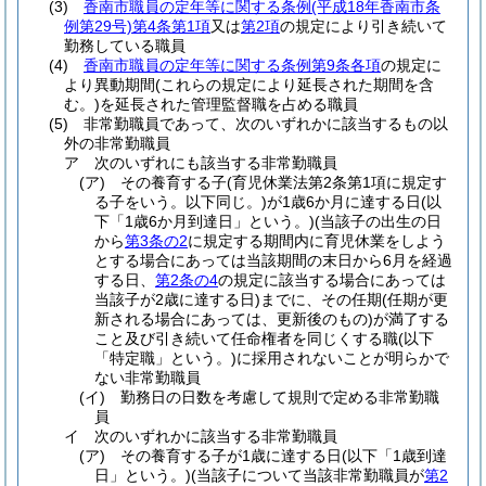
(3)
香南市職員の定年等に関する条例
(平成18年香南市条
例第29号)
第4条第1項
又は
第2項
の規定により引き続いて
勤務している職員
(4)
香南市職員の定年等に関する条例第9条各項
の規定に
より異動期間
(これらの規定により延長された期間を含
む。)
を延長された管理監督職を占める職員
(5)
非常勤職員であって、次のいずれかに該当するもの以
外の非常勤職員
ア
次のいずれにも該当する非常勤職員
(ア)
その養育する子
(育児休業法第2条第1項に規定す
る子をいう。以下同じ。)
が1歳6か月に達する日
(以
下「1歳6か月到達日」という。)
(当該子の出生の日
から
第3条の2
に規定する期間内に育児休業をしよう
とする場合にあっては当該期間の末日から6月を経過
する日、
第2条の4
の規定に該当する場合にあっては
当該子が2歳に達する日)
までに、その任期
(任期が更
新される場合にあっては、更新後のもの)
が満了する
こと及び引き続いて任命権者を同じくする職
(以下
「特定職」という。)
に採用されないことが明らかで
ない非常勤職員
(イ)
勤務日の日数を考慮して規則で定める非常勤職
員
イ
次のいずれかに該当する非常勤職員
(ア)
その養育する子が1歳に達する日
(以下「1歳到達
日」という。)
(当該子について当該非常勤職員が
第2