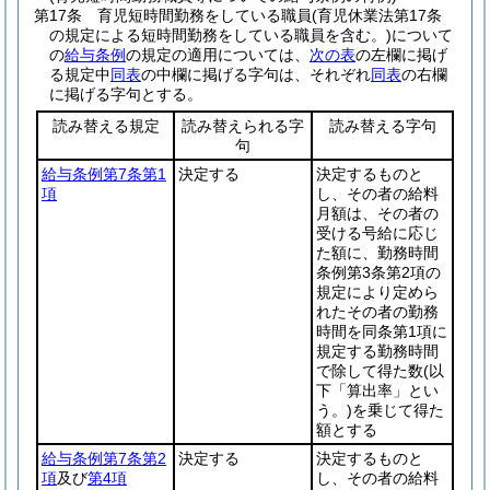
第17条
育児短時間勤務をしている職員
(育児休業法第17条
の規定による短時間勤務をしている職員を含む。)
について
の
給与条例
の規定の適用については、
次の表
の左欄に掲げ
る規定中
同表
の中欄に掲げる字句は、それぞれ
同表
の右欄
に掲げる字句とする。
読み替える規定
読み替えられる字
読み替える字句
句
給与条例第7条第1
決定する
決定するものと
項
し、その者の給料
月額は、その者の
受ける号給に応じ
た額に、勤務時間
条例第3条第2項の
規定により定めら
れたその者の勤務
時間を同条第1項に
規定する勤務時間
で除して得た数
(以
下「算出率」とい
う。)
を乗じて得た
額とする
給与条例第7条第2
決定する
決定するものと
項
及び
第4項
し、その者の給料