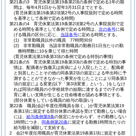
第21条の3
育児休業法第19条第2項の条例で定める1年の期
間は、毎年4月1日から翌年3月31日までとする。
(育児休業法第19条第2項第2号の人事院規則で定める時間
を基準として条例で定める時間)
第21条の4
育児休業法第19条第2項第2号の人事院規則で定
める時間を基準として条例で定める時間は、
次の各号
に掲
げる職員の区分に応じ、
当該各号
に定める時間とする。
(1)
非常勤職員以外の職員 77時間30分
(2)
非常勤職員 当該非常勤職員の勤務日1日当たりの勤
務時間数に10を乗じて得た時間
(育児休業法第19条第3項の条例で定める特別の事情)
第21条の5
育児休業法第19条第3項の条例で定める特別の事
情は、配偶者が負傷又は疾病により入院したこと、配偶者
と別居したことその他の同条第2項の規定による申出時に予
測することができなかった事実が生じたことにより同条第3
項の規定による変更
(以下「第3項変更」という。)
をしなけ
れば同項の職員の小学校就学の始期に達するまでの子の養
育に著しい支障が生じると任命権者が認める事情とする。
(部分休業をしている職員の給与の取扱い)
第22条
職員
(会計年度任用職員を除く。)
が育児休業法第19
条第1項に規定する部分休業の承認を受けて勤務しない場合
には、
給与条例第9条
の規定にかかわらず、その勤務しない
1時間につき、
同条例第20条
に規定する勤務1時間当たりの
給与額を減額して支給する。
2
会計年度任用職員が育児休業法第19条第1項に規定する部