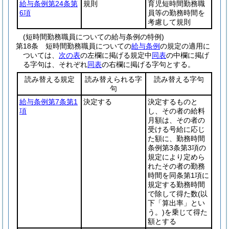
給与条例第24条第
規則
育児短時間勤務職
6項
員等の勤務時間を
考慮して規則
(短時間勤務職員についての給与条例の特例)
第18条
短時間勤務職員についての
給与条例
の規定の適用に
ついては、
次の表
の左欄に掲げる規定中
同表
の中欄に掲げ
る字句は、それぞれ
同表
の右欄に掲げる字句とする。
読み替える規定
読み替えられる字
読み替える字句
句
給与条例第7条第1
決定する
決定するものと
項
し、その者の給料
月額は、その者の
受ける号給に応じ
た額に、勤務時間
条例第3条第3項の
規定により定めら
れたその者の勤務
時間を同条第1項に
規定する勤務時間
で除して得た数
(以
下「算出率」とい
う。)
を乗じて得た
額とする