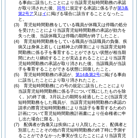
る事由に該当したことにより当該育児短時間勤務の承認
が取り消された後、
同号
に規定する承認に係る子が
第3条
第2号ア
又は
イ
に掲げる場合に該当することとなったこ
と。
(3)
育児短時間勤務をしている職員が休職又は停職の処分
を受けたことにより当該育児短時間勤務の承認が効力を
失った後、当該休職又は停職の期間が終了したこと。
(4)
育児短時間勤務をしている職員が当該職員の負傷、疾
病又は身体上若しくは精神上の障害により当該育児短時
間勤務に係る子を養育することができない状態が相当期
間にわたり継続することが見込まれることにより当該育
児短時間勤務の承認が取り消された後、当該職員が当該
子を養育することができる状態に回復したこと。
(5)
育児短時間勤務の承認が、
第14条第2号
に掲げる事由
に該当したことにより取り消されたこと。
(6)
育児短時間勤務
(この号の規定に該当したことにより
当該育児短時間勤務に係る子について既にしたものを除
く。)
の終了後、3月以上の期間を経過したこと
(当該育児
短時間勤務をした職員が、当該育児短時間勤務の承認の
請求の際育児短時間勤務により当該子を養育するための
計画について育児短時間勤務計画書により任命権者に申
し出た場合に限る。)
。
(7)
配偶者が負傷又は疾病により入院したこと、配偶者と
別居したことその他の育児短時間勤務の終了時に予測す
ることができなかった事実が生じたことにより当該育児