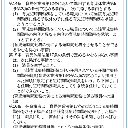
第14条
育児休業法第12条において準用する育児休業法第5
条第2項の条例で定める事由は、次に掲げる事由とする。
(1)
育児短時間勤務をしている職員について当該育児短時
間勤務に係る子以外の子に係る育児短時間勤務を承認し
ようとするとき。
(2)
育児短時間勤務をしている職員について当該育児短時
間勤務の内容と異なる内容の育児短時間勤務を承認しよ
うとするとき。
(育児短時間勤務の例による短時間勤務をさせることができ
るやむを得ない事情)
第15条
育児休業法第17条の条例で定めるやむを得ない事情
は、次に掲げる事情とする。
(1)
過員を生ずること。
(2)
当該育児短時間勤務に伴い任用されている任期付短時
間勤務職員
(育児休業法第18条第1項の規定により採用さ
れた同項に規定する短時間勤務職員をいう。以下同じ。)
を任期付短時間勤務職員として引き続き任用しておくこ
とができないこと。
(育児短時間勤務の例による短時間勤務に係る職員への通
知)
第16条
任命権者は、育児休業法第17条の規定による短時間
勤務をさせる場合又は当該育児短時間勤務が終了した場合
には、職員に対し、書面によりその旨を通知しなければな
らない。
(育児短時間勤務職員等についての給与条例の特例)