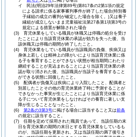
ア
前号ア
又は
イ
に掲げる場合
イ
民法
(明治29年法律第89号)
第817条の2第1項の規定
による請求に係る家事審判事件が終了した場合
(特別養
子縁組の成立の審判が確定した場合を除く。)
又は養子
縁組が成立しないまま児童福祉法第27条第1項第3号の
規定による措置が解除された場合
(3)
育児休業をしている職員が休職又は停職の処分を受け
たことにより当該育児休業の承認が効力を失った後、当
該休職又は停職の期間が終了したこと。
(4)
育児休業をしている職員が当該職員の負傷、疾病又は
身体上若しくは精神上の障がいにより当該育児休業に係
る子を養育することができない状態が相当期間にわたり
継続することが見込まれることにより当該育児休業の承
認が取り消された後、当該職員が当該子を養育すること
ができる状態に回復したこと。
(5)
配偶者が負傷又は疾病により入院したこと、配偶者と
別居したことその他の育児休業終了時に予測することが
できなかった事実が生じたことにより当該育児休業に係
る子について育児休業をしなければその養育に著しい支
障が生じることとなったこと。
(6)
第2条の3第3号
に掲げる場合に該当すること又は
前条
の規定に該当すること。
(7)
任期を定めて採用された職員であって、当該任期の末
日を育児休業の期間の末日とする育児休業をしているも
のが、当該任期を更新され、又は当該任期の満了後引き