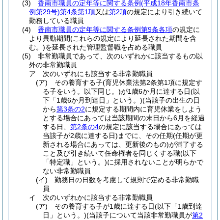
(3)
香南市職員の定年等に関する条例
(平成18年香南市条
例第29号)
第4条第1項
又は
第2項
の規定により引き続いて
勤務している職員
(4)
香南市職員の定年等に関する条例第9条各項
の規定に
より異動期間
(これらの規定により延長された期間を含
む。)
を延長された管理監督職を占める職員
(5)
非常勤職員であって、次のいずれかに該当するもの以
外の非常勤職員
ア
次のいずれにも該当する非常勤職員
(ア)
その養育する子
(育児休業法第2条第1項に規定す
る子をいう。以下同じ。)
が1歳6か月に達する日
(以
下「1歳6か月到達日」という。)
(当該子の出生の日
から
第3条の2
に規定する期間内に育児休業をしよう
とする場合にあっては当該期間の末日から6月を経過
する日、
第2条の4
の規定に該当する場合にあっては
当該子が2歳に達する日)
までに、その任期
(任期が更
新される場合にあっては、更新後のもの)
が満了する
こと及び引き続いて任命権者を同じくする職
(以下
「特定職」という。)
に採用されないことが明らかで
ない非常勤職員
(イ)
勤務日の日数を考慮して規則で定める非常勤職
員
イ
次のいずれかに該当する非常勤職員
(ア)
その養育する子が1歳に達する日
(以下「1歳到達
日」という。)
(当該子について当該非常勤職員が
第2