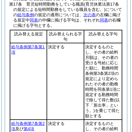
第17条
育児短時間勤務をしている職員
(育児休業法第17条
の規定による短時間勤務をしている職員を含む。)
について
の
給与条例
の規定の適用については、
次の表
の左欄に掲げ
る規定中
同表
の中欄に掲げる字句は、それぞれ
同表
の右欄
に掲げる字句とする。
読み替える規定
読み替えられる字
読み替える字句
句
給与条例第7条第1
決定する
決定するものと
項
し、その者の給料
月額は、その者の
受ける号給に応じ
た額に、勤務時間
条例第3条第2項の
規定により定めら
れたその者の勤務
時間を同条第1項に
規定する勤務時間
で除して得た数
(以
下「算出率」とい
う。)
を乗じて得た
額とする
給与条例第7条第2
決定する
決定するものと
項
及び
第4項
し、その者の給料