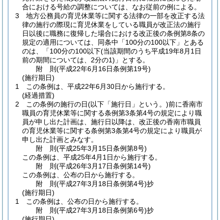
合における号給の調整については、なお従前の例による。
3
地方公務員の育児休業等に関する法律の一部を改正する法
律の施行の際現に育児休業をしている職員が改正法の施行
日以後に職務に復帰した場合における改正後の条例第8条の
規定の適用については、同条中「100分の100以下」とある
のは、「100分の100以下
(当該期間のうち平成19年8月1日
前の期間については、2分の1)
」とする。
附
則
(平成22年6月16日
条例第19号)
(施行期日)
1
この条例は、平成22年6月30日から施行する。
(経過措置)
2
この条例の施行の日
(以下「施行日」という。)
前に香南市
職員の育児休業等に関する条例第3条第4号の規定により職
員が申し出た計画は、施行日以降は、改正後の香南市職員
の育児休業等に関する条例第3条第4号の規定により職員が
申し出た計画とみなす。
附
則
(平成25年3月15日
条例第8号)
この条例は、平成25年4月1日から施行する。
附
則
(平成26年3月17日
条例第14号)
この条例は、公布の日から施行する。
附
則
(平成27年3月18日
条例第4号)
抄
(施行期日)
1
この条例は、公布の日から施行する。
附
則
(平成27年3月18日
条例第6号)
抄
(施行期日)