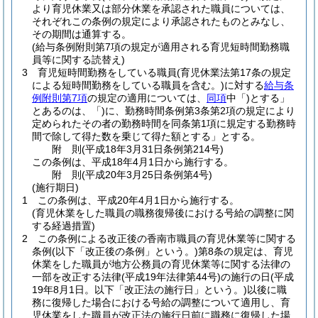
より育児休業又は部分休業を承認された職員については、
それぞれこの条例の規定により承認されたものとみなし、
その期間は通算する。
(給与条例附則第7項の規定が適用される育児短時間勤務職
員等に関する読替え)
3
育児短時間勤務をしている職員
(育児休業法第17条の規定
による短時間勤務をしている職員を含む。)
に対する
給与条
例附則第7項
の規定の適用については、
同項
中「)とする」
とあるのは、「)に、勤務時間条例第3条第2項の規定により
定められたその者の勤務時間を同条第1項に規定する勤務時
間で除して得た数を乗じて得た額とする」とする。
附
則
(平成18年3月31日
条例第214号)
この条例は、平成18年4月1日から施行する。
附
則
(平成20年3月25日
条例第4号)
(施行期日)
1
この条例は、平成20年4月1日から施行する。
(育児休業をした職員の職務復帰後における号給の調整に関
する経過措置)
2
この条例による改正後の香南市職員の育児休業等に関する
条例
(以下「改正後の条例」という。)
第8条の規定は、育児
休業をした職員が地方公務員の育児休業等に関する法律の
一部を改正する法律
(平成19年法律第44号)
の施行の日
(平成
19年8月1日。以下「改正法の施行日」という。)
以後に職
務に復帰した場合における号給の調整について適用し、育
児休業をした職員が改正法の施行日前に職務に復帰した場