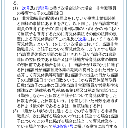
る。
(1)
次号
及び
第3号
に掲げる場合以外の場合 非常勤職員
の養育する子の1歳到達日
(2)
非常勤職員の配偶者
(届出をしないが事実上婚姻関係
と同様の事情にある者を含む。以下同じ。)
が当該非常勤
職員の養育する子の1歳到達日以前のいずれかの日におい
て当該子を養育するために育児休業法その他の法律の規
定による育児休業
(以下この条及び
次条
において「地方等
育児休業」という。)
をしている場合において、当該非常
勤職員が、当該子について育児休業をしようとする場合
(当該育児休業の期間の初日とされた日が当該子の1歳到
達日の翌日後である場合又は当該地方等育児休業の期間
の初日前である場合を除く。)
当該子が1歳2か月に達す
る日
(当該日が当該育児休業の期間の初日とされた日から
起算して育児休業等可能日数
(当該子の出生の日から当該
子の1歳到達日までの日数をいう。)
から育児休業等取得
日数
(当該子の出生の日以後当該非常勤職員が労働基準法
(昭和22年法律第49号)
第65条第1項又は第2項の規定によ
り勤務しなかった日数と当該子について育児休業をした
日数を合算した日数をいう。)
を差し引いた日数を経過す
る日より後の日であるときは、当該経過する日)
(3)
1歳から1歳6か月に達するまでの子を養育する非常勤
職員が、次に掲げる場合のいずれにも該当する場合
(当該
子についてこの号に掲げる場合に該当して育児休業をし
ている場合であって
第3条第7号
に掲げる事情に該当する