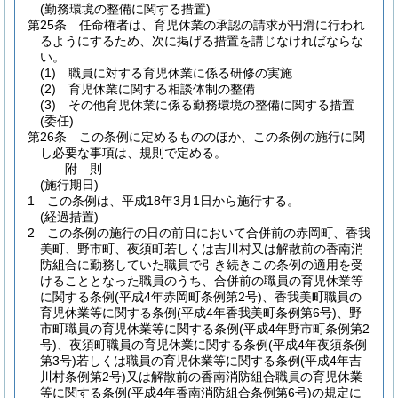
(勤務環境の整備に関する措置)
第25条
任命権者は、育児休業の承認の請求が円滑に行われ
るようにするため、次に掲げる措置を講じなければならな
い。
(1)
職員に対する育児休業に係る研修の実施
(2)
育児休業に関する相談体制の整備
(3)
その他育児休業に係る勤務環境の整備に関する措置
(委任)
第26条
この条例に定めるもののほか、この条例の施行に関
し必要な事項は、規則で定める。
附
則
(施行期日)
1
この条例は、平成18年3月1日から施行する。
(経過措置)
2
この条例の施行の日の前日において合併前の赤岡町、香我
美町、野市町、夜須町若しくは吉川村又は解散前の香南消
防組合に勤務していた職員で引き続きこの条例の適用を受
けることとなった職員のうち、合併前の職員の育児休業等
に関する条例
(平成4年赤岡町条例第2号)
、香我美町職員の
育児休業等に関する条例
(平成4年香我美町条例第6号)
、野
市町職員の育児休業等に関する条例
(平成4年野市町条例第2
号)
、夜須町職員の育児休業に関する条例
(平成4年夜須条例
第3号)
若しくは職員の育児休業等に関する条例
(平成4年吉
川村条例第2号)
又は解散前の香南消防組合職員の育児休業
等に関する条例
(平成4年香南消防組合条例第6号)
の規定に