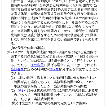
日につき、当該非常勤職員について1日につき定められた勤
務時間から5時間45分を減じた時間を超えない範囲内で
(当
該非常勤職員が労働基準法第67条の規定による育児時間又
は育児休業、介護休業等育児又は家族介護を行う労働者の
福祉に関する法律
(平成3年法律第76号)
第61条の2第20項の
規定による介護をするための時間
(以下「介護をするための
時間」という。)
の承認を受けて勤務しない場合にあって
は、当該時間を超えない範囲内で、かつ、2時間から当該育
児時間又は当該介護をするための時間の承認を受けて勤務
しない時間を減じた時間を超えない範囲内で)
行うものとす
る。
(第2号部分休業の承認)
第21条の2
育児休業法第19条第2項第2号に掲げる範囲内で
請求する同条第1項に規定する部分休業
(以下「第2号部分休
業」という。)
の承認は、1時間を単位として行うものとす
る。
ただし、
次の各号
に掲げる場合にあっては、それぞれ
当該各号
に定める時間数の
第2号
部分休業を承認することが
できる。
(1)
1回の勤務に係る日ごとの勤務時間に分を単位とした
時間がある場合であって、当該勤務時間の全てについて
承認の請求があったとき 当該勤務時間の時間数
(2)
第2号
部分休業の残時間数に1時間未満の端数がある場
合であって、当該残時間数の全てについて承認の請求が
あったとき 当該残時間数
(育児休業法第19条第2項の条例で定める1年の期間)