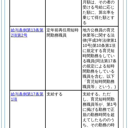
月額は、その者の
受ける号給に応じ
た額に、算出率を
乗じて得た額とす
る
給与条例第13条第
定年前再任用短時
地方公務員の育児
2項第2号
間勤務職員
休業等に関する法
律
(平成3年法律第1
10号)
第10条第1項
に規定する育児短
時間勤務をしてい
る職員
(同法第17条
の規定による短時
間勤務をしている
職員を含む。以下
「育児短時間勤務
職員等」という。)
給与条例第17条第
支給する
支給する。ただ
1項
し、育児短時間勤
務職員等が、第1号
に掲げる勤務で正
規の勤務時間を超
えてしたもののう
ち、その勤務の時