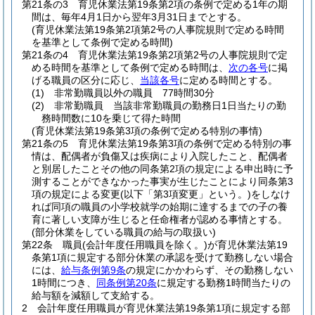
第21条の3
育児休業法第19条第2項の条例で定める1年の期
間は、毎年4月1日から翌年3月31日までとする。
(育児休業法第19条第2項第2号の人事院規則で定める時間
を基準として条例で定める時間)
第21条の4
育児休業法第19条第2項第2号の人事院規則で定
める時間を基準として条例で定める時間は、
次の各号
に掲
げる職員の区分に応じ、
当該各号
に定める時間とする。
(1)
非常勤職員以外の職員 77時間30分
(2)
非常勤職員 当該非常勤職員の勤務日1日当たりの勤
務時間数に10を乗じて得た時間
(育児休業法第19条第3項の条例で定める特別の事情)
第21条の5
育児休業法第19条第3項の条例で定める特別の事
情は、配偶者が負傷又は疾病により入院したこと、配偶者
と別居したことその他の同条第2項の規定による申出時に予
測することができなかった事実が生じたことにより同条第3
項の規定による変更
(以下「第3項変更」という。)
をしなけ
れば同項の職員の小学校就学の始期に達するまでの子の養
育に著しい支障が生じると任命権者が認める事情とする。
(部分休業をしている職員の給与の取扱い)
第22条
職員
(会計年度任用職員を除く。)
が育児休業法第19
条第1項に規定する部分休業の承認を受けて勤務しない場合
には、
給与条例第9条
の規定にかかわらず、その勤務しない
1時間につき、
同条例第20条
に規定する勤務1時間当たりの
給与額を減額して支給する。
2
会計年度任用職員が育児休業法第19条第1項に規定する部