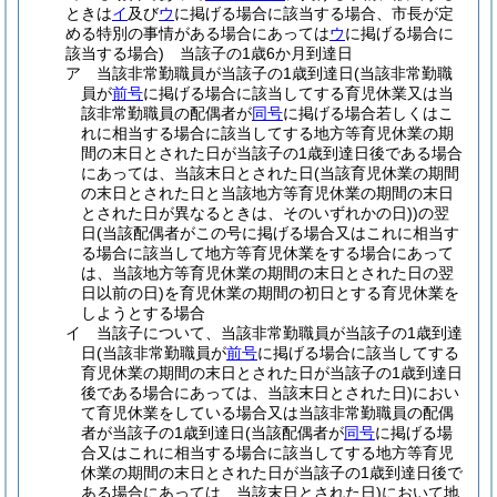
ときは
イ
及び
ウ
に掲げる場合に該当する場合、市長が定
める特別の事情がある場合にあっては
ウ
に掲げる場合に
該当する場合)
当該子の1歳6か月到達日
ア
当該非常勤職員が当該子の1歳到達日
(当該非常勤職
員が
前号
に掲げる場合に該当してする育児休業又は当
該非常勤職員の配偶者が
同号
に掲げる場合若しくはこ
れに相当する場合に該当してする地方等育児休業の期
間の末日とされた日が当該子の1歳到達日後である場合
にあっては、当該末日とされた日
(当該育児休業の期間
の末日とされた日と当該地方等育児休業の期間の末日
とされた日が異なるときは、そのいずれかの日)
)
の翌
日
(当該配偶者がこの号に掲げる場合又はこれに相当す
る場合に該当して地方等育児休業をする場合にあって
は、当該地方等育児休業の期間の末日とされた日の翌
日以前の日)
を育児休業の期間の初日とする育児休業を
しようとする場合
イ
当該子について、当該非常勤職員が当該子の1歳到達
日
(当該非常勤職員が
前号
に掲げる場合に該当してする
育児休業の期間の末日とされた日が当該子の1歳到達日
後である場合にあっては、当該末日とされた日)
におい
て育児休業をしている場合又は当該非常勤職員の配偶
者が当該子の1歳到達日
(当該配偶者が
同号
に掲げる場
合又はこれに相当する場合に該当してする地方等育児
休業の期間の末日とされた日が当該子の1歳到達日後で
ある場合にあっては、当該末日とされた日)
において地