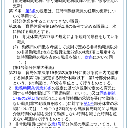
(育児短時間勤務に伴う短時間勤務職員の任用に係る任期の
更新)
第19条
第6条
の規定は、短時間勤務職員の任期の更新につ
いて準用する。
(部分休業をすることができない職員)
第20条
育児休業法第19条第1項の条例で定める職員は、次
に掲げる職員とする。
(1)
育児休業法第17条の規定による短時間勤務をしている
職員
(2)
勤務日の日数を考慮して規則で定める非常勤職員以外
の非常勤職員
(地方公務員法第22条の4第1項に規定する
短時間勤務の職を占める職員を除く。
次条
において同
じ。)
(第1号部分休業の承認)
第21条
育児休業法第19条第2項第1号に掲げる範囲内で請求
する同条第1項に規定する部分休業
(以下「第1号部分休業」
という。)
の承認は、30分を単位として行うものとする。
2
勤務時間条例第16条
の規定に基づき規則で定める育児に
関する特別休暇
(以下「育児時間」という。)
又は
同条例第
17条の2第1項
の規定による介護時間の承認を受けて勤務し
ない職員
(非常勤職員を除く。)
に対する
第1号
部分休業の承
認については、1日につき2時間から当該育児時間又は当該
介護時間の承認を受けて勤務しない時間を減じた時間を超
えない範囲内で行うものとする。
3
非常勤職員に対する
第1号
部分休業の承認については、1