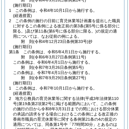
附
則
(令和4年9月26日
条例第24号)
(施行期日)
1
この条例は、令和4年10月1日から施行する。
(経過措置)
2
この条例の施行の日前に育児休業等計画書を提出した職員
に対するこの条例による改正前の第3条
(第5号に係る部分に
限る。)
及び第11条
(第6号に係る部分に限る。)
の規定の適
用については、なお従前の例による。
附
則
(令和4年12月23日
条例第33号)
抄
(施行期日)
第1条
この条例は、令和5年4月1日から施行する。
附
則
(令和6年3月27日
条例第11号)
この条例は、令和6年4月1日から施行する。
附
則
(令和7年3月26日
条例第5号)
この条例は、令和7年4月1日から施行する。
附
則
(令和7年9月29日
条例第27号)
(施行期日)
1
この条例は、令和7年10月1日から施行する。
(経過措置)
2
地方公務員の育児休業等に関する法律
(平成3年法律第110
号)
第19条第2項第2号に掲げる範囲内において、この条例
の施行の日から令和8年3月31日までの間における部分休業
の承認の請求をする場合におけるこの条例による改正後の
香南市職員の育児休業等に関する条例第21条の4の規定の
適用については、同条第1号中「77時間30分」とあるのは