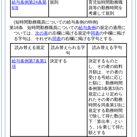
給与条例第24条第
規則
育児短時間勤務職
6項
員等の勤務時間を
考慮して規則
(短時間勤務職員についての給与条例の特例)
第18条
短時間勤務職員についての
給与条例
の規定の適用に
ついては、
次の表
の左欄に掲げる規定中
同表
の中欄に掲げ
る字句は、それぞれ
同表
の右欄に掲げる字句とする。
読み替える規定
読み替えられる字
読み替える字句
句
給与条例第7条第1
決定する
決定するものと
項
し、その者の給料
月額は、その者の
受ける号給に応じ
た額に、勤務時間
条例第3条第3項の
規定により定めら
れたその者の勤務
時間を同条第1項に
規定する勤務時間
で除して得た数
(以
下「算出率」とい
う。)
を乗じて得た
額とする