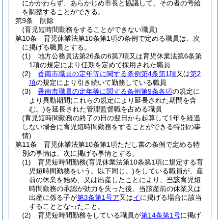
にかかわらず、あらかじめ市長と協議して、その者の号給
を調整することができる。
第9条
削除
(育児短時間勤務をすることができない職員)
第10条
育児休業法第10条第1項の条例で定める職員は、次
に掲げる職員とする。
(1)
地方公務員法第26条の6第7項又は育児休業法第6条第
1項の規定により任期を定めて採用された職員
(2)
香南市職員の定年等に関する条例第4条第1項
又は
第2
項
の規定により引き続いて勤務している職員
(3)
香南市職員の定年等に関する条例第9条各項
の規定に
より異動期間
(これらの規定により延長された期間を含
む。)
を延長された管理監督職を占める職員
(育児短時間勤務の終了の日の翌日から起算して1年を経過
しない場合に育児短時間勤務をすることができる特別の事
情)
第11条
育児休業法第10条第1項ただし書の条例で定める特
別の事情は、次に掲げる事情とする。
(1)
育児短時間勤務
(育児休業法第10条第1項に規定する育
児短時間勤務をいう。以下同じ。)
をしている職員が、産
前の休業を始め、又は出産したことにより、当該育児短
時間勤務の承認が効力を失った後、当該産前の休業又は
出産に係る子が
第3条第1号ア
又は
イ
に掲げる場合に該当
することとなったこと。
(2)
育児短時間勤務をしている職員が
第14条第1号
に掲げ