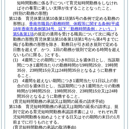
短時間勤務に係る子について育児短時間勤務をしなけれ
ばその養育に著しい支障が生ずることとなったこと。
(特別の勤務の形態)
第12条
育児休業法第10条第1項第5号の条例で定める勤務の
形態は、
香南市職員の勤務時間、休暇等に関する条例
(平成
18年香南市条例第34号。以下「勤務時間条例」という。)
第5条第1項
の規定の適用を受ける職員について次に掲げる
勤務の形態
(育児休業法第10条第1項第1号から第4号までに
掲げる勤務の形態を除き、勤務日が引き続き規則で定める
日数を超えず、かつ、1回の勤務が規則で定める時間を超え
ないものに限る。)
とする。
(1)
4週間ごとの期間につき8日以上を週休日とし、当該期
間につき1週間当たりの勤務時間が19時間25分、19時間
35分、23時間15分又は24時間35分となるように勤務す
ること。
(2)
4週間を超えない期間につき1週間当たり1日以上の割
合の日を週休日とし、当該期間につき1週間当たりの勤務
時間が19時間25分、19時間35分、23時間15分又は24時
間35分となるように勤務すること。
(育児短時間勤務の承認又は期間の延長の請求手続)
第13条
育児短時間勤務の承認又は期間の延長の請求は、規
則で定める育児短時間勤務承認請求書により、それぞれ育
児短時間勤務を始めようとする日又はその期間の末日の1月
前までに行うものとする。
(育児短時間勤務の承認の取消事由)