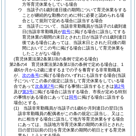
方等育児休業をしている場合
ウ
当該子の1歳到達日後の期間について育児休業をする
ことが継続的な勤務のために特に必要と認められる場
合として規則で定める場合に該当する場合
エ
当該子について、当該非常勤職員が当該子の1歳到達
日
(当該非常勤職員が
前号
に掲げる場合に該当してする
育児休業の期間の末日とされた日が当該子の1歳到達日
後である場合にあっては、当該末日とされた日)
後の期
間においてこの号に掲げる場合に該当して育児休業を
したことがない場合
(育児休業法第2条第1項の条例で定める場合)
第2条の4
育児休業法第2条第1項の条例で定める場合は、1
歳6か月から2歳に達するまでの子を養育する非常勤職員
が、
次の各号
に掲げる場合のいずれにも該当する場合
(当該
子についてこの条の規定に該当して育児休業をしている場
合であって
次条第7号
に掲げる事情に該当するときは
第2号
及び
第3号
に掲げる場合に該当する場合、市長が定める特別
の事情がある場合にあっては
同号
に掲げる場合に該当する
場合)
とする。
(1)
当該非常勤職員が当該子の1歳6か月到達日の翌日
(当
該非常勤職員の配偶者がこの条の規定に該当し、又はこ
れに相当する場合に該当して地方等育児休業をする場合
にあっては、当該地方等育児休業の期間の末日とされた
日の翌日以前の日)
を育児休業の期間の初日とする育児休
業をしようとする場合