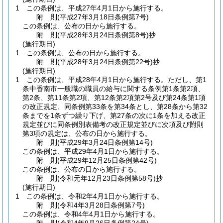
1
この条例は、平成27年4月1日から施行する。
附
則
(平成27年3月18日
条例第7号)
この条例は、公布の日から施行する。
附
則
(平成28年3月24日
条例第8号)
抄
(施行期日)
1
この条例は、公布の日から施行する。
附
則
(平成28年3月24日
条例第22号)
抄
(施行期日)
1
この条例は、平成28年4月1日から施行する。
ただし、第1
条中香南市一般職の職員の給与に関する条例第1条第2項、
第2条、第11条第2項、第12条第2項第2号及び第24条第1項
の改正規定、同条例第33条を第34条とし、第28条から第32
条までを1条ずつ繰り下げ、第27条の次に1条を加える改正
規定並びに同条例別表備考の改正規定並びに次項及び附則
第3項の規定は、公布の日から施行する。
附
則
(平成29年3月24日
条例第14号)
この条例は、平成29年4月1日から施行する。
附
則
(平成29年12月25日
条例第42号)
この条例は、公布の日から施行する。
附
則
(令和元年12月23日
条例第58号)
抄
(施行期日)
1
この条例は、令和2年4月1日から施行する。
附
則
(令和4年3月28日
条例第7号)
この条例は、令和4年4月1日から施行する。