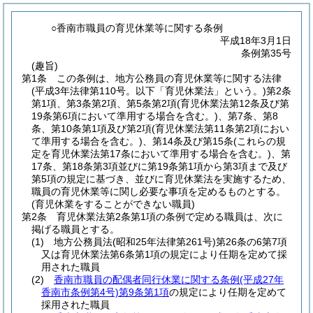
○香南市職員の育児休業等に関する条例
平成18年3月1日
条例第35号
(趣旨)
第1条
この条例は、地方公務員の育児休業等に関する法律
(平成3年法律第110号。以下「育児休業法」という。)
第2条
第1項、第3条第2項、第5条第2項
(育児休業法第12条及び第
19条第6項において準用する場合を含む。)
、第7条、第8
条、第10条第1項及び第2項
(育児休業法第11条第2項におい
て準用する場合を含む。)
、第14条及び第15条
(これらの規
定を育児休業法第17条において準用する場合を含む。)
、第
17条、第18条第3項並びに第19条第1項から第3項まで及び
第5項の規定に基づき、並びに育児休業法を実施するため、
職員の育児休業等に関し必要な事項を定めるものとする。
(育児休業をすることができない職員)
第2条
育児休業法第2条第1項の条例で定める職員は、次に
掲げる職員とする。
(1)
地方公務員法
(昭和25年法律第261号)
第26条の6第7項
又は育児休業法第6条第1項の規定により任期を定めて採
用された職員
(2)
香南市職員の配偶者同行休業に関する条例
(平成27年
香南市条例第4号)
第9条第1項
の規定により任期を定めて
採用された職員