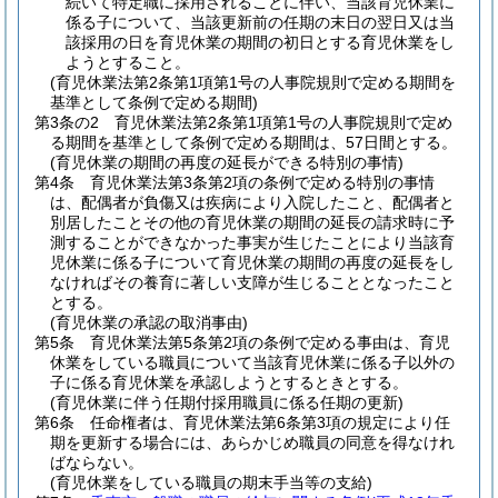
続いて特定職に採用されることに伴い、当該育児休業に
係る子について、当該更新前の任期の末日の翌日又は当
該採用の日を育児休業の期間の初日とする育児休業をし
ようとすること。
(育児休業法第2条第1項第1号の人事院規則で定める期間を
基準として条例で定める期間)
第3条の2
育児休業法第2条第1項第1号の人事院規則で定め
る期間を基準として条例で定める期間は、57日間とする。
(育児休業の期間の再度の延長ができる特別の事情)
第4条
育児休業法第3条第2項の条例で定める特別の事情
は、配偶者が負傷又は疾病により入院したこと、配偶者と
別居したことその他の育児休業の期間の延長の請求時に予
測することができなかった事実が生じたことにより当該育
児休業に係る子について育児休業の期間の再度の延長をし
なければその養育に著しい支障が生じることとなったこと
とする。
(育児休業の承認の取消事由)
第5条
育児休業法第5条第2項の条例で定める事由は、育児
休業をしている職員について当該育児休業に係る子以外の
子に係る育児休業を承認しようとするときとする。
(育児休業に伴う任期付採用職員に係る任期の更新)
第6条
任命権者は、育児休業法第6条第3項の規定により任
期を更新する場合には、あらかじめ職員の同意を得なけれ
ばならない。
(育児休業をしている職員の期末手当等の支給)