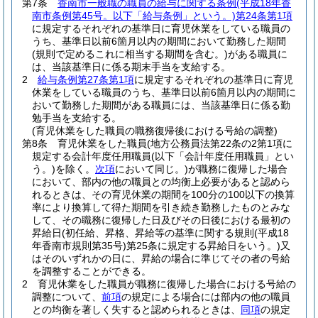
第7条
香南市一般職の職員の給与に関する条例
(平成18年香
南市条例第45号。以下「給与条例」という。)
第24条第1項
に規定するそれぞれの基準日に育児休業をしている職員の
うち、基準日以前6箇月以内の期間において勤務した期間
(規則で定めるこれに相当する期間を含む。)
がある職員に
は、当該基準日に係る期末手当を支給する。
2
給与条例第27条第1項
に規定するそれぞれの基準日に育児
休業をしている職員のうち、基準日以前6箇月以内の期間に
おいて勤務した期間がある職員には、当該基準日に係る勤
勉手当を支給する。
(育児休業をした職員の職務復帰後における号給の調整)
第8条
育児休業をした職員
(地方公務員法第22条の2第1項に
規定する会計年度任用職員
(以下「会計年度任用職員」とい
う。)
を除く。
次項
において同じ。)
が職務に復帰した場合
において、部内の他の職員との均衡上必要があると認めら
れるときは、その育児休業の期間を100分の100以下の換算
率により換算して得た期間を引き続き勤務したものとみな
して、その職務に復帰した日及びその日後における最初の
昇給日
(初任給、昇格、昇給等の基準に関する規則
(平成18
年香南市規則第35号)
第25条に規定する昇給日をいう。)
又
はそのいずれかの日に、昇給の場合に準じてその者の号給
を調整することができる。
2
育児休業をした職員が職務に復帰した場合における号給の
調整について、
前項
の規定による場合には部内の他の職員
との均衡を著しく失すると認められるときは、
同項
の規定