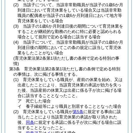
(2)
当該子について、当該非常勤職員が当該子の1歳6か月
到達日において育児休業をしている場合又は当該非常勤
職員の配偶者が当該子の1歳6か月到達日において地方等
育児休業をしている場合
(3)
当該子の1歳6か月到達日後の期間について育児休業を
することが継続的な勤務のために特に必要と認められる
場合として規則で定める場合に該当する場合
(4)
当該子について、当該非常勤職員が当該子の1歳6か月
到達日後の期間においてこの条の規定に該当して育児休
業をしたことがない場合
(育児休業法第2条第1項ただし書の条例で定める特別の事
情)
第3条
育児休業法第2条第1項ただし書の条例で定める特別
の事情は、次に掲げる事情とする。
(1)
育児休業をしている職員が、産前の休業を始め、又は
出産したことにより、当該育児休業の承認が効力を失っ
た後、当該産前の休業又は出産に係る子が次に掲げる場
合に該当することとなったこと。
ア
死亡した場合
イ
養子縁組等により職員と別居することとなった場合
(2)
育児休業をしている職員が
第5条
に規定する事由に該
当したことにより当該育児休業の承認が取り消された
後、
同条
に規定する承認に係る子が次に掲げる場合に該
当することとなったこと。