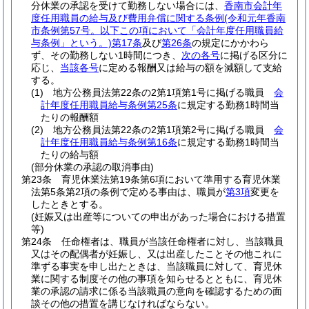
分休業の承認を受けて勤務しない場合には、
香南市会計年
度任用職員の給与及び費用弁償に関する条例
(令和元年香南
市条例第57号。以下この項において「会計年度任用職員給
与条例」という。)
第17条
及び
第26条
の規定にかかわら
ず、その勤務しない1時間につき、
次の各号
に掲げる区分に
応じ、
当該各号
に定める報酬又は給与の額を減額して支給
する。
(1)
地方公務員法第22条の2第1項第1号に掲げる職員
会
計年度任用職員給与条例第25条
に規定する勤務1時間当
たりの報酬額
(2)
地方公務員法第22条の2第1項第2号に掲げる職員
会
計年度任用職員給与条例第16条
に規定する勤務1時間当
たりの給与額
(部分休業の承認の取消事由)
第23条
育児休業法第19条第6項において準用する育児休業
法第5条第2項の条例で定める事由は、職員が
第3項
変更を
したときとする。
(妊娠又は出産等についての申出があった場合における措置
等)
第24条
任命権者は、職員が当該任命権者に対し、当該職員
又はその配偶者が妊娠し、又は出産したことその他これに
準ずる事実を申し出たときは、当該職員に対して、育児休
業に関する制度その他の事項を知らせるとともに、育児休
業の承認の請求に係る当該職員の意向を確認するための面
談その他の措置を講じなければならない。