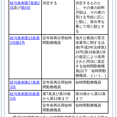
給与条例第7条第2
決定する
決定するものと
項
及び
第4項
し、その者の給料
月額は、その者の
受ける号給に応じ
た額に、算出率を
乗じて得た額とす
る
給与条例第13条第
定年前再任用短時
地方公務員の育児
2項第2号
間勤務職員
休業等に関する法
律
(平成3年法律第1
10号)
第18条第1項
の規定により採用
された同項に規定
する短時間勤務職
員
(以下「短時間勤
務職員」という。)
給与条例第17条第
定年前再任用短時
短時間勤務職員
3項
間勤務職員
給与条例第30条第
第7条及び第10条
第10条から第12条
2項
から第12条まで
まで
定年前再任用短時
短時間勤務職員
間勤務職員