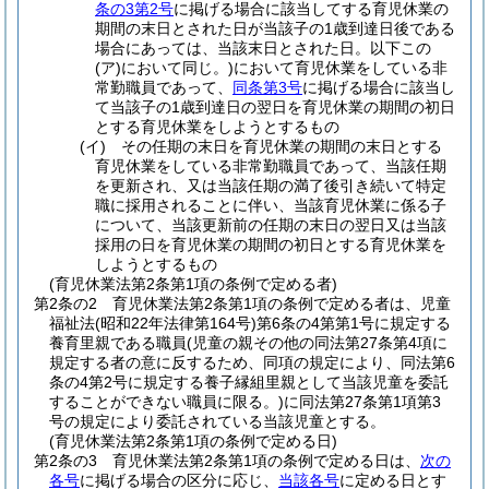
条の3第2号
に掲げる場合に該当してする育児休業の
期間の末日とされた日が当該子の1歳到達日後である
場合にあっては、当該末日とされた日。以下この
(ア)
において同じ。)
において育児休業をしている非
常勤職員であって、
同条第3号
に掲げる場合に該当し
て当該子の1歳到達日の翌日を育児休業の期間の初日
とする育児休業をしようとするもの
(イ)
その任期の末日を育児休業の期間の末日とする
育児休業をしている非常勤職員であって、当該任期
を更新され、又は当該任期の満了後引き続いて特定
職に採用されることに伴い、当該育児休業に係る子
について、当該更新前の任期の末日の翌日又は当該
採用の日を育児休業の期間の初日とする育児休業を
しようとするもの
(育児休業法第2条第1項の条例で定める者)
第2条の2
育児休業法第2条第1項の条例で定める者は、児童
福祉法
(昭和22年法律第164号)
第6条の4第第1号に規定する
養育里親である職員
(児童の親その他の同法第27条第4項に
規定する者の意に反するため、同項の規定により、同法第6
条の4第2号に規定する養子縁組里親として当該児童を委託
することができない職員に限る。)
に同法第27条第1項第3
号の規定により委託されている当該児童とする。
(育児休業法第2条第1項の条例で定める日)
第2条の3
育児休業法第2条第1項の条例で定める日は、
次の
各号
に掲げる場合の区分に応じ、
当該各号
に定める日とす