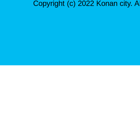
Copyright (c) 2022 Konan city. A